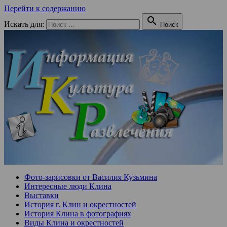
Перейти к содержанию

Искать для:
Поиск
Фото-зарисовки от Василия Кузьмина
Интересные люди Клина
Выставки
История г. Клин и окрестностей
История Клина в фотографиях
Виды Клина и окрестностей