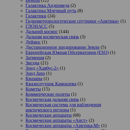
Венера
(12)
Галактика Андромеда
(2)
Галактика Млечный путь
(8)
Галактики
(24)
Гидрометеорологические спутники «Арктика»
(1)
ГЛОНАСС
(5)
Дальний космос
(144)
Дальняя космическая связь
(3)
Деймос
(1)
Дистанционное зондирование Земли
(5)
Европейская Южная Обсерватория (ESO)
(1)
Затмения
(2)
Звезды
(21)
Зонд «Хаябус-2»
(1)
Зонд Juno
(1)
Квазары
(1)
Квазиспутник Камоалева
(1)
Кометы
(15)
Коммерческие полеты
(1)
Космическая дальняя связь
(1)
Космическая система для наблюдения
арктического региона
(1)
Космические аппараты
(68)
Космические аппараты «Аист»
(2)
Космические аппараты «Арктика-М»
(1)