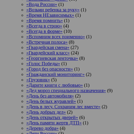
«Вода России»
(1)
«Возьми ребенка за руку»
(1)
«Время НЕзависимых»
(1)
«Время помнить»
(1)
«Всегда в строю»
(4)
«Всегда в форме»
(10)
«Вспомним всех поименно»
(1)
«Встречная полоса»
(8)
«Гвардейская смена»
(27)
«Гвардейский класс»
(24)
«Георгиевская ленточка»
(8)
«Голос Победы»
(1)
«Город без опасности»
(1)
«Гражданский мониторинг»
(2)
«Грузовик»
(5)
«Дарите книги с любовью»
(1)
«Дед мороз специального назначения»
(9)
«День без автомобиля»
(2)
«День белых журавлей»
(1)
«День в лесу. Сохраним лес вместе»
(2)
«День добрых дел»
(2)
«День открытых дверей»
(6)
«День памяти жертв ДТП»
(1)
«Дерево добра»
(4)
«Дети России»
(3)