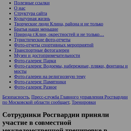
Полезные ссылки
О нас
Структура сайта
Культурная жизнь
Творческие люди Клина, района и не только
Братья наши меньшие
Природа г.Клин, окрестностей и не только…
Туристические фото-отчеты
Фото-отчеты спортивных мероприятий
Транспортные фотогалереи
Музеи и достопримечательности
Фото-галерея: Парки
Фото-галерея: Водоемы, набережные, пляжи, фонтаны и
мосты
Фото-галереи на религиозную тему
Фото-галерея: Памятники
Фото-галерея: Разное
Безопасность
,
Пресс-служба Главного управления Росгвардии
по Московской области сообщает
,
Тренировки
Сотрудники Росгвардии приняли
участие в совместной
межведомственной тренировке в