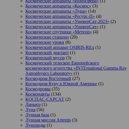
Космические аппараты «Ионосфера»
(1)
Космические аппараты «Космос»
(3)
Космические аппараты «Луна»
(14)
Космические аппараты «Ресурс-П»
(4)
Космические аппараты «УниверСат-2023»
(2)
Космические аппараты «УниверСат»
(1)
Космические спутники «Метеор»
(4)
Космические станции
(20)
Космические уроки
(8)
Космический аппарат OSIRIS-REx
(1)
Космический диктант
(1)
Космический мусор
(3)
Космический телескоп Европейского
космического агентства «INTErnational Gamma-Ray
Astrophysics Laboratory»
(1)
Космодром Восточный
(27)
Космодром Куру в Южной Америке
(1)
Космодромы
(35)
Космонавты
(134)
КОСПАС-САРСАТ
(2)
Ланьюэ
(1)
Луна
(56)
Лунная база
(1)
Лунная миссия Artemis
(3)
Луноходы
(1)