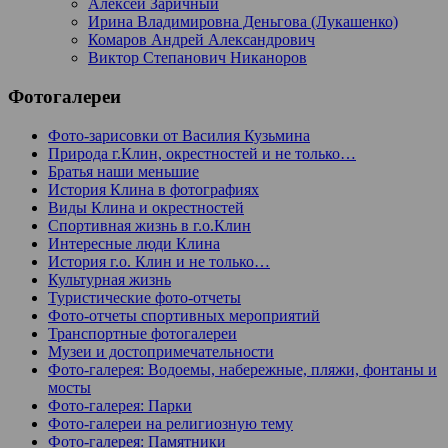
Алексей Заричный
Ирина Владимировна Деньгова (Лукашенко)
Комаров Андрей Александрович
Виктор Степанович Никаноров
Фотогалереи
Фото-зарисовки от Василия Кузьмина
Природа г.Клин, окрестностей и не только…
Братья наши меньшие
История Клина в фотографиях
Виды Клина и окрестностей
Спортивная жизнь в г.о.Клин
Интересные люди Клина
История г.о. Клин и не только…
Культурная жизнь
Туристические фото-отчеты
Фото-отчеты спортивных мероприятий
Транспортные фотогалереи
Музеи и достопримечательности
Фото-галерея: Водоемы, набережные, пляжи, фонтаны и
мосты
Фото-галерея: Парки
Фото-галереи на религиозную тему
Фото-галерея: Памятники