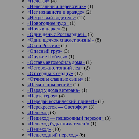
«Нелегал»
(4)
«Нелегальный перевозчик»
(1)
«Нет ненависти и вражде»
(2)
«Нетрезвый водитель»
(15)
«Новогоднее чудо»
(1)
«Ночь в парке»
(2)
«Один день с Росгвардией»
(5)
«Один щелчок спасает жизнь!»
(8)
«Окна России»
(1)
«Опасный груз»
(3)
«Оружие Победы»
(1)
«Оставь автомобиль дома»
(1)
«Осторожно, тонкий лед»
(2)
«От сердца к сердцу»
(17)
«Отчизны славные сыны»
(1)
«Память поколений»
(1)
«Парад у дома ветерана»
(1)
«Парта героя»
(4)
«Передай космический привет!»
(1)
«Перекресток — Светофор»
(3)
«Пешеход
(3)
«Пешеход — пешеходный переход»
(3)
«Пешеход будь внимателен!»
(1)
«Пешеход»
(10)
«Пешеходный переход»
(6)