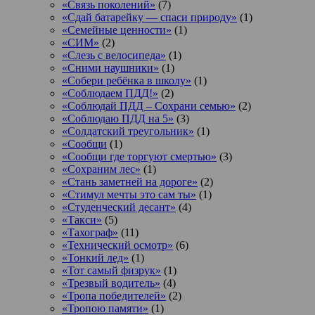
«Связь поколений»
(7)
«Сдай батарейку — спаси природу»
(1)
«Семейные ценности»
(1)
«СИМ»
(2)
«Слезь с велосипеда»
(1)
«Сними наушники»
(1)
«Собери ребёнка в школу»
(1)
«Соблюдаем ПДД!»
(2)
«Соблюдай ПДД – Сохрани семью»
(2)
«Соблюдаю ПДД на 5»
(3)
«Солдатский треугольник»
(1)
«Сообщи
(1)
«Сообщи где торгуют смертью»
(3)
«Сохраним лес»
(1)
«Стань заметней на дороге»
(2)
«Стимул мечты это сам ты»
(1)
«Студенческий десант»
(4)
«Такси»
(5)
«Тахограф»
(11)
«Технический осмотр»
(6)
«Тонкий лед»
(1)
«Тот самый физрук»
(1)
«Трезвый водитель»
(4)
«Тропа победителей»
(2)
«Тропою памяти»
(1)