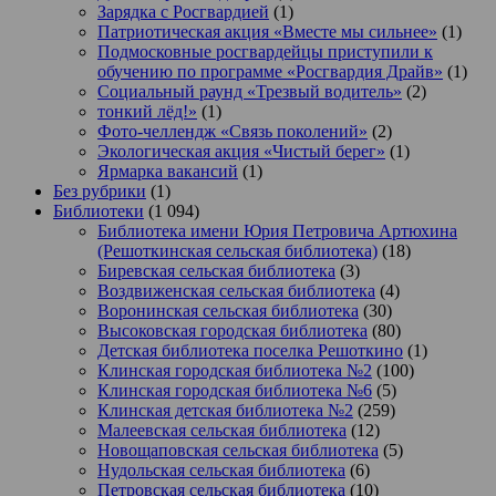
Зарядка с Росгвардией
(1)
Патриотическая акция «Вместе мы сильнее»
(1)
Подмосковные росгвардейцы приступили к
обучению по программе «Росгвардия Драйв»
(1)
Социальный раунд «Трезвый водитель»
(2)
тонкий лёд!»
(1)
Фото-челлендж «Связь поколений»
(2)
Экологическая акция «Чистый берег»
(1)
Ярмарка вакансий
(1)
Без рубрики
(1)
Библиотеки
(1 094)
Библиотека имени Юрия Петровича Артюхина
(Решоткинская сельская библиотека)
(18)
Биревская сельская библиотека
(3)
Воздвиженская сельская библиотека
(4)
Воронинская сельская библиотека
(30)
Высоковская городская библиотека
(80)
Детская библиотека поселка Решоткино
(1)
Клинская городская библиотека №2
(100)
Клинская городская библиотека №6
(5)
Клинская детская библиотека №2
(259)
Малеевская сельская библиотека
(12)
Новощаповская сельская библиотека
(5)
Нудольская сельская библиотека
(6)
Петровская сельская библиотека
(10)