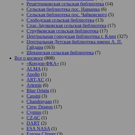
Решетниковская сельская библиотека
(14)
Сельская библиотека пос. Нарынка
(6)
Сельская библиотека пос. Чайковского
(5)
Слободская сельская библиотека
(13)
Спас-Заулковская сельская библиотека
(17)
Струбковская сельская библиотека
(17)
Центральная городская библиотека г. Клин
(327)
Центральная Детская библиотека имени А. П.
Гайдара
(163)
Щекинская сельская библиотека
(7)
Все о космосе
(808)
«Кондор-ФКА»
(1)
ALMA
(1)
Apollo
(1)
ART-XC
(1)
Artemis
(6)
Blue Origin
(1)
Cassini
(3)
Chandrayaan
(1)
Crew Dragon
(17)
Cygnus
(1)
CZ-6C
(1)
DART
(2)
ESA NASA
(1)
Europa Clipper
(3)