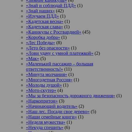
«Зимние каникулы»
(4)
«Знай и соблюдай ПДД»
(1)
«Знай наших»
(42)
«Изучаем ПДД»
(1)
«Кадетская весна»
(1)
«Кадетская слава»
(1)
«Каникулы с Росгвардией»
(45)
«Коробка добра»
(1)
«Лес Победы»
(8)
«Лето без опасности»
(1)
«Лови удачу с умной платежкой»
(2)
«Мак»
(5)
«Маленький пассажир – большая
ответственность!»
(11)
«Минута молчания»
(1)
«Многодетная Россия»
(1)
«Молоды душой»
(1)
«Мото-скутер»
(4)
«Мы за безопасность дорожного движения»
(1)
«Наркопритон»
(3)
«Начинающий водитель»
(2)
«Наш лес. Посади свое дерево»
(5)
«Наши семейные книги»
(1)
«Неделя мужества»
(1)
«Некуда спешить»
(6)