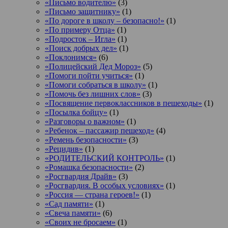
«Письмо водителю»
(3)
«Письмо защитнику»
(1)
«По дороге в школу – безопасно!»
(1)
«По примеру Отца»
(1)
«Подросток ‒ Игла»
(1)
«Поиск добрых дел»
(1)
«Поклонимся»
(6)
«Полицейский Дед Мороз»
(5)
«Помоги пойти учиться»
(1)
«Помоги собраться в школу»
(1)
«Помочь без лишних слов»
(3)
«Посвящение первоклассников в пешеходы»
(1)
«Посылка бойцу»
(1)
«Разговоры о важном»
(1)
«Ребенок – пассажир пешеход»
(4)
«Ремень безопасности»
(3)
«Рецидив»
(1)
«РОДИТЕЛЬСКИЙ КОНТРОЛЬ»
(1)
«Ромашка безопасности»
(2)
«Росгвардия Драйв»
(3)
«Росгвардия. В особых условиях»
(1)
«Россия — страна героев!»
(1)
«Сад памяти»
(1)
«Свеча памяти»
(6)
«Своих не бросаем»
(1)