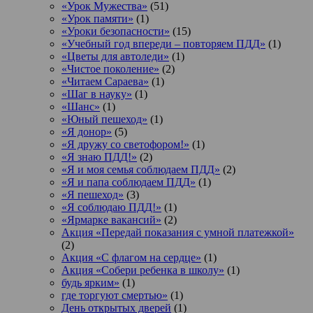
«Урок Мужества»
(51)
«Урок памяти»
(1)
«Уроки безопасности»
(15)
«Учебный год впереди – повторяем ПДД»
(1)
«Цветы для автоледи»
(1)
«Чистое поколение»
(2)
«Читаем Сараева»
(1)
«Шаг в науку»
(1)
«Шанс»
(1)
«Юный пешеход»
(1)
«Я донор»
(5)
«Я дружу со светофором!»
(1)
«Я знаю ПДД!»
(2)
«Я и моя семья соблюдаем ПДД»
(2)
«Я и папа соблюдаем ПДД»
(1)
«Я пешеход»
(3)
«Я соблюдаю ПДД!»
(1)
«Ярмарке вакансий»
(2)
Акция «Передай показания с умной платежкой»
(2)
Акция «С флагом на сердце»
(1)
Акция «Собери ребенка в школу»
(1)
будь ярким»
(1)
где торгуют смертью»
(1)
День открытых дверей
(1)