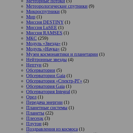
Метеорные потоки
(5)
Метеорологические спутники
(9)
Микроспутники
(3)
Мир
(1)
Миссия DESTINY
(1)
Миссия LuSEE
(1)
Миссия RAMSES
(1)
МКС
(259)
Модуль «Звезда»
(1)
Модуль «Наука»
(2)
Музеи космонавтики и планетарии
(1)
Нейтронные звезды
(4)
Нептун
(2)
Обсерватории
(5)
Обсерватории Gaia
(1)
Обсерватория «Спектр-РГ»
(2)
Обсерватория Gaia
(1)
Обсерватория Integral
(1)
Орел
(1)
Передача энергии
(1)
Планетные системы
(1)
Планеты
(22)
Плесецк
(3)
Плутон
(4)
Поздравления из космоса
(1)