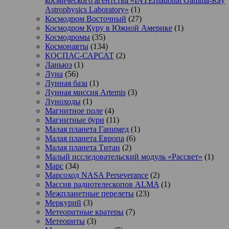
космического агентства «INTErnational Gamma-Ray
Astrophysics Laboratory»
(1)
Космодром Восточный
(27)
Космодром Куру в Южной Америке
(1)
Космодромы
(35)
Космонавты
(134)
КОСПАС-САРСАТ
(2)
Ланьюэ
(1)
Луна
(56)
Лунная база
(1)
Лунная миссия Artemis
(3)
Луноходы
(1)
Магнитное поле
(4)
Магнитные бури
(11)
Малая планета Ганимед
(1)
Малая планета Европа
(6)
Малая планета Титан
(2)
Малый исследовательский модуль «Рассвет»
(1)
Марс
(34)
Марсоход NASA Perseverance
(2)
Массив радиотелескопов ALMA
(1)
Межпланетные перелеты
(23)
Меркурий
(3)
Метеоритные кратеры
(7)
Метеориты
(3)