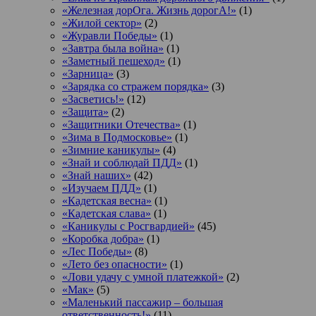
«Железная дорОга. Жизнь дорогА!»
(1)
«Жилой сектор»
(2)
«Журавли Победы»
(1)
«Завтра была война»
(1)
«Заметный пешеход»
(1)
«Зарница»
(3)
«Зарядка со стражем порядка»
(3)
«Засветись!»
(12)
«Защита»
(2)
«Защитники Отечества»
(1)
«Зима в Подмосковье»
(1)
«Зимние каникулы»
(4)
«Знай и соблюдай ПДД»
(1)
«Знай наших»
(42)
«Изучаем ПДД»
(1)
«Кадетская весна»
(1)
«Кадетская слава»
(1)
«Каникулы с Росгвардией»
(45)
«Коробка добра»
(1)
«Лес Победы»
(8)
«Лето без опасности»
(1)
«Лови удачу с умной платежкой»
(2)
«Мак»
(5)
«Маленький пассажир – большая
ответственность!»
(11)