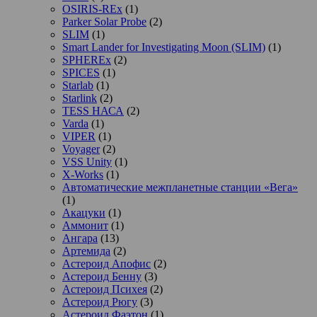
OSIRIS-REx
(1)
Parker Solar Probe
(2)
SLIM
(1)
Smart Lander for Investigating Moon (SLIM)
(1)
SPHEREx
(2)
SPICES
(1)
Starlab
(1)
Starlink
(2)
TESS НАСА
(2)
Varda
(1)
VIPER
(1)
Voyager
(2)
VSS Unity
(1)
X-Works
(1)
Автоматические межпланетные станции «Вега»
(1)
Акацуки
(1)
Аммонит
(1)
Ангара
(13)
Артемида
(2)
Астероид Апофис
(2)
Астероид Бенну
(3)
Астероид Психея
(2)
Астероид Рюгу
(3)
Астероид Фаэтон
(1)