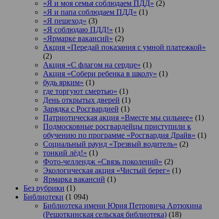
«Я и моя семья соблюдаем ПДД»
(2)
«Я и папа соблюдаем ПДД»
(1)
«Я пешеход»
(3)
«Я соблюдаю ПДД!»
(1)
«Ярмарке вакансий»
(2)
Акция «Передай показания с умной платежкой»
(2)
Акция «С флагом на сердце»
(1)
Акция «Собери ребенка в школу»
(1)
будь ярким»
(1)
где торгуют смертью»
(1)
День открытых дверей
(1)
Зарядка с Росгвардией
(1)
Патриотическая акция «Вместе мы сильнее»
(1)
Подмосковные росгвардейцы приступили к
обучению по программе «Росгвардия Драйв»
(1)
Социальный раунд «Трезвый водитель»
(2)
тонкий лёд!»
(1)
Фото-челлендж «Связь поколений»
(2)
Экологическая акция «Чистый берег»
(1)
Ярмарка вакансий
(1)
Без рубрики
(1)
Библиотеки
(1 094)
Библиотека имени Юрия Петровича Артюхина
(Решоткинская сельская библиотека)
(18)