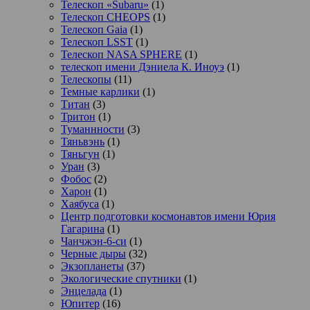
Телескоп «Subaru»
(1)
Телескоп CHEOPS
(1)
Телескоп Gaia
(1)
Телескоп LSST
(1)
Телескоп NASA SPHERE
(1)
телескоп имени Дэниела К. Иноуэ
(1)
Телескопы
(11)
Темные карлики
(1)
Титан
(3)
Тритон
(1)
Туманнности
(3)
Тяньвэнь
(1)
Тяньгун
(1)
Уран
(3)
Фобос
(2)
Харон
(1)
Хаябуса
(1)
Центр подготовки космонавтов имени Юрия
Гагарина
(1)
Чанчжэн-6-си
(1)
Черные дыры
(32)
Экзопланеты
(37)
Экологические спутники
(1)
Энцелада
(1)
Юпитер
(16)