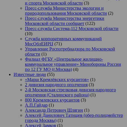
и спорта Московской области
(3)
Пресс-служба Министерства экологии и
природопользования Московской области
(2)
Пресс-служба Министерства энергетики
Московской области сообщает
(122)
Пресс-служба Система-112 Московской области
(10)
Служба корпоративных коммуникаций
МосОблЕИРЦ
(71)
Управление Роспотребнадзора по Московской
области
(1)
Филиал ФГБУ «Центральное жилищно-
коммунальное управление» Минобороны России
по 12 ГУ МО (г.Москва)
(4)
Известные люди
(55)
«Марш Кремлёвских курсантов»
(1)
2 дивизия народного ополчения
(3)
2-й Московская стрелковая дивизия народного
ополчения (Сталинского района)
(1)
800 Кремлевских курсантов
(3)
А.П.Гайдар
(1)
Александр Петрович Шлягин
(1)
Алексей Данилович Татищев (обер-полицмейстер
города Москвы)
(1)
Алексей Замков
(1)