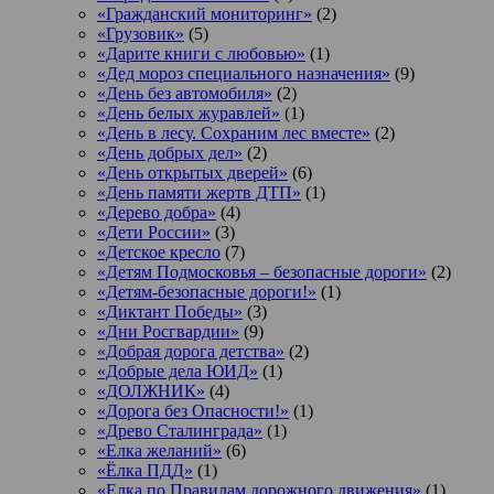
«Гражданский мониторинг»
(2)
«Грузовик»
(5)
«Дарите книги с любовью»
(1)
«Дед мороз специального назначения»
(9)
«День без автомобиля»
(2)
«День белых журавлей»
(1)
«День в лесу. Сохраним лес вместе»
(2)
«День добрых дел»
(2)
«День открытых дверей»
(6)
«День памяти жертв ДТП»
(1)
«Дерево добра»
(4)
«Дети России»
(3)
«Детское кресло
(7)
«Детям Подмосковья – безопасные дороги»
(2)
«Детям-безопасные дороги!»
(1)
«Диктант Победы»
(3)
«Дни Росгвардии»
(9)
«Добрая дорога детства»
(2)
«Добрые дела ЮИД»
(1)
«ДОЛЖНИК»
(4)
«Дорога без Опасности!»
(1)
«Древо Сталинграда»
(1)
«Елка желаний»
(6)
«Ёлка ПДД»
(1)
«Елка по Правилам дорожного движения»
(1)