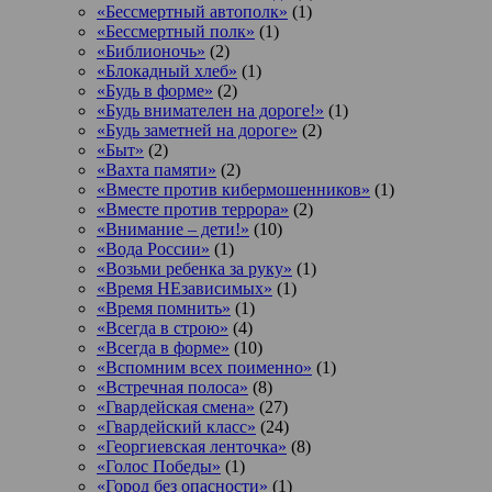
«Бессмертный автополк»
(1)
«Бессмертный полк»
(1)
«Библионочь»
(2)
«Блокадный хлеб»
(1)
«Будь в форме»
(2)
«Будь внимателен на дороге!»
(1)
«Будь заметней на дороге»
(2)
«Быт»
(2)
«Вахта памяти»
(2)
«Вместе против кибермошенников»
(1)
«Вместе против террора»
(2)
«Внимание – дети!»
(10)
«Вода России»
(1)
«Возьми ребенка за руку»
(1)
«Время НЕзависимых»
(1)
«Время помнить»
(1)
«Всегда в строю»
(4)
«Всегда в форме»
(10)
«Вспомним всех поименно»
(1)
«Встречная полоса»
(8)
«Гвардейская смена»
(27)
«Гвардейский класс»
(24)
«Георгиевская ленточка»
(8)
«Голос Победы»
(1)
«Город без опасности»
(1)