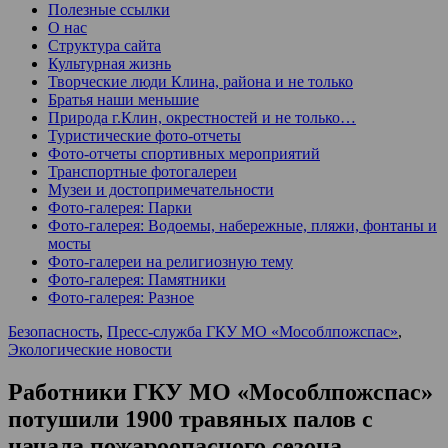
Полезные ссылки
О нас
Структура сайта
Культурная жизнь
Творческие люди Клина, района и не только
Братья наши меньшие
Природа г.Клин, окрестностей и не только…
Туристические фото-отчеты
Фото-отчеты спортивных мероприятий
Транспортные фотогалереи
Музеи и достопримечательности
Фото-галерея: Парки
Фото-галерея: Водоемы, набережные, пляжи, фонтаны и
мосты
Фото-галереи на религиозную тему
Фото-галерея: Памятники
Фото-галерея: Разное
Безопасность
,
Пресс-служба ГКУ МО «Мособлпожспас»
,
Экологические новости
Работники ГКУ МО «Мособлпожспас»
потушили 1900 травяных палов с
начала пожароопасного сезона