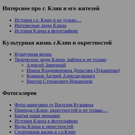
Интерсное про г. Клин и его жителей
История г.о. Клин и не только…
Интересные люди Клина
История Клина в фотографиях
Культурная жизнь г.Клин и окрестностей
Культурная жизнь
Творческие люди Клина, района и не только
Алексей Заричный
Ирина Владимировна Деньгова (Лукашенко)
Комаров Андрей Александрович
Виктор Степанович Никаноров
Фотогалереи
Фото-зарисовки от Василия Кузьмина
Природа г.Клин, окрестностей и не только…
Братья наши меньшие
История Клина в фотографиях
Виды Клина и окрестностей
Спортивная жизнь в г.о.Клин