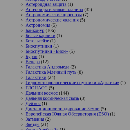
Астероидная защита
(1)
Астероиды и малые планеты
(35)
Астрономические прогнозы
(7)
Астрономические явления
(5)
Астрономия
(5)
Байконур
(106)
Белые карлики
(1)
Бетельгейзе
(1)
Биоспутники
(1)
Биоспутники «Бион»
(5)
Буран
(1)
Венера
(12)
Галактика Андромеда
(2)
Галактика Млечный путь
(8)
Галактики
(24)
Гидрометеорологические спутники «Арктика»
(1)
ГЛОНАСС
(5)
Дальний космос
(144)
Дальняя космическая связь
(3)
Деймос
(1)
Дистанционное зондирование Земли
(5)
Европейская Южная Обсерватория (ESO)
(1)
Затмения
(2)
Звезды
(21)
Зонд «Хаябус-2»
(1)