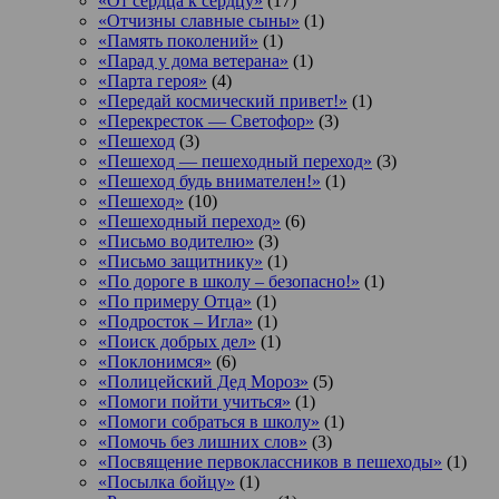
«От сердца к сердцу»
(17)
«Отчизны славные сыны»
(1)
«Память поколений»
(1)
«Парад у дома ветерана»
(1)
«Парта героя»
(4)
«Передай космический привет!»
(1)
«Перекресток — Светофор»
(3)
«Пешеход
(3)
«Пешеход — пешеходный переход»
(3)
«Пешеход будь внимателен!»
(1)
«Пешеход»
(10)
«Пешеходный переход»
(6)
«Письмо водителю»
(3)
«Письмо защитнику»
(1)
«По дороге в школу – безопасно!»
(1)
«По примеру Отца»
(1)
«Подросток ‒ Игла»
(1)
«Поиск добрых дел»
(1)
«Поклонимся»
(6)
«Полицейский Дед Мороз»
(5)
«Помоги пойти учиться»
(1)
«Помоги собраться в школу»
(1)
«Помочь без лишних слов»
(3)
«Посвящение первоклассников в пешеходы»
(1)
«Посылка бойцу»
(1)