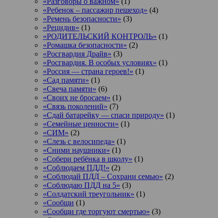
«Разговоры о важном»
(1)
«Ребенок – пассажир пешеход»
(4)
«Ремень безопасности»
(3)
«Рецидив»
(1)
«РОДИТЕЛЬСКИЙ КОНТРОЛЬ»
(1)
«Ромашка безопасности»
(2)
«Росгвардия Драйв»
(3)
«Росгвардия. В особых условиях»
(1)
«Россия — страна героев!»
(1)
«Сад памяти»
(1)
«Свеча памяти»
(6)
«Своих не бросаем»
(1)
«Связь поколений»
(7)
«Сдай батарейку — спаси природу»
(1)
«Семейные ценности»
(1)
«СИМ»
(2)
«Слезь с велосипеда»
(1)
«Сними наушники»
(1)
«Собери ребёнка в школу»
(1)
«Соблюдаем ПДД!»
(2)
«Соблюдай ПДД – Сохрани семью»
(2)
«Соблюдаю ПДД на 5»
(3)
«Солдатский треугольник»
(1)
«Сообщи
(1)
«Сообщи где торгуют смертью»
(3)