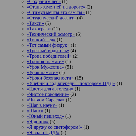
«Сохраним лес»
(1)
«Стань заметней на дороге»
(2)
«Стимул мечты это сам ты»
(1)
«Студенческий десант»
(4)
«Такси»
(5)
«Тахограф»
(11)
«Технический осмотр»
(6)
«Тонкий лед»
(1)
«Тот самый физрук»
(1)
«Трезвый водитель»
(4)
«Тропа победителей»
(2)
«Тропою памяти»
(1)
«Урок Мужества»
(51)
«Урок памяти»
(1)
«Уроки безопасности»
(15)
«Учебный год впереди – повторяем ПДД»
(1)
«Цветы для автоледи»
(1)
«Чистое поколение»
(2)
«Читаем Сараева»
(1)
«Шаг в науку»
(1)
«Шанс»
(1)
«Юный пешеход»
(1)
«Я донор»
(5)
«Я дружу со светофором!»
(1)
«Я знаю ПДД!»
(2)