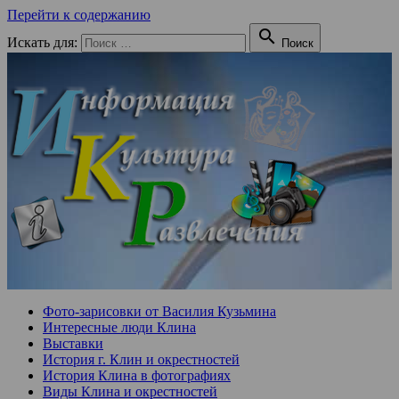
Перейти к содержанию

Искать для:
Поиск
Фото-зарисовки от Василия Кузьмина
Интересные люди Клина
Выставки
История г. Клин и окрестностей
История Клина в фотографиях
Виды Клина и окрестностей