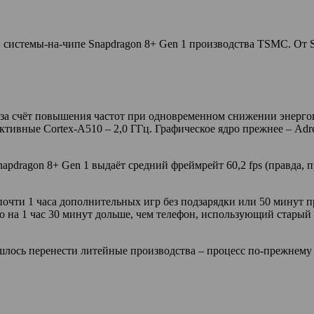
истемы-на-чипе Snapdragon 8+ Gen 1 производства TSMC. От Sn
за счёт повышения частот при одновременном снижении энергоп
ективные Cortex-A510 – 2,0 ГГц. Графическое ядро прежнее – Adr
napdragon 8+ Gen 1 выдаёт средний фреймрейт 60,2 fps (правда,
очти 1 часа дополнительных игр без подзарядки или 50 минут п
 на 1 час 30 минут дольше, чем телефон, использующий старый 
ось перенести литейные производства – процесс по-прежнему по