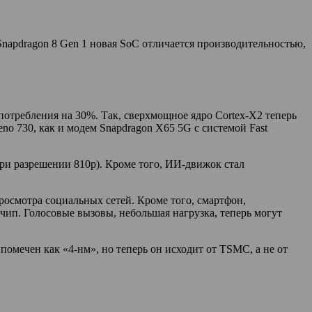
apdragon 8 Gen 1 новая SoC отличается производительностью,
отребления на 30%. Так, сверхмощное ядро Cortex-X2 теперь
eno 730, как и модем Snapdragon X65 5G с системой Fast
 при разрешении 810p). Кроме того, ИИ-движок стал
росмотра социальных сетей. Кроме того, смартфон,
чип. Голосовые вызовы, небольшая нагрузка, теперь могут
мечен как «4-нм», но теперь он исходит от TSMC, а не от