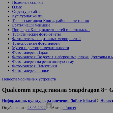
Полезные ссылки
О нас
Структура сайта
Культурная жизнь
Творческие люди Клина, района и не только
Братья наши меньшие
Природа г.Клин, окрестностей и не только…
Туристические фото-отчеты
Фото-отчеты спортивных мероприятий
Транспортные фотогалереи
Музеи и достопримечательности
Фото-галерея: Парки
Фото-галерея: Водоемы, набережные, пляжи, фонтаны и 
Фото-галереи на религиозную тему
Фото-галерея: Памятники
Фото-галерея: Разное
Новости мобильных устройств
Qualcomm представила Snapdragon 8+ G
Информация, культура, развлечения (infoce-klin.ru)
>
Новости
Опубликовано
23.05.2022
Автор
informer