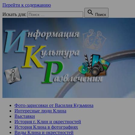
Перейти к содержанию

Искать для:
Поиск
Фото-зарисовки от Василия Кузьмина
Интересные люди Клина
Выставки
История г. Клин и окрестностей
История Клина в фотографиях
Виды Клина и окрестностей