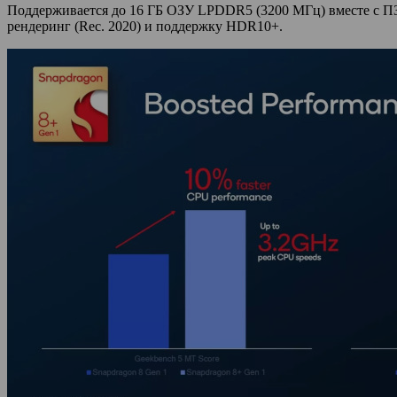
Поддерживается до 16 ГБ ОЗУ LPDDR5 (3200 МГц) вместе с ПЗУ
рендеринг (Rec. 2020) и поддержку HDR10+.