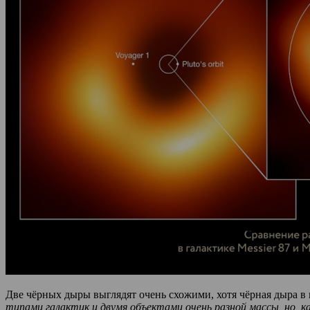
Две чёрных дыры выглядят очень схожими, хотя чёрная дыра в 
типами галактик и двумя объектами очень разной массы, но, 