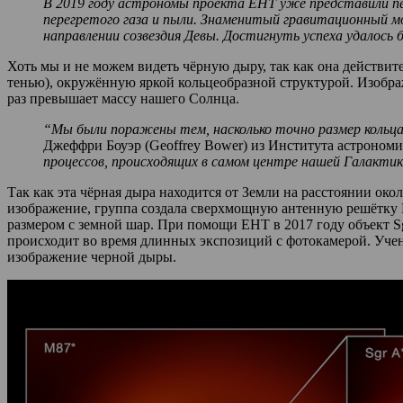
В 2019 году астрономы проекта EHT уже представили пе
перегретого газа и пыли. Знаменитый гравитационный мо
направлении созвездия Девы. Достигнуть успеха удалось 
Хоть мы и не можем видеть чёрную дыру, так как она действи
тенью), окружённую яркой кольцеобразной структурой. Изобр
раз превышает массу нашего Солнца.
“Мы были поражены тем, насколько точно размер кольц
Джеффри Боуэр (Geoffrey Bower) из Института астрономи
процессов, происходящих в самом центре нашей Галактик
Так как эта чёрная дыра находится от Земли на расстоянии око
изображение, группа создала сверхмощную антенную решётку 
размером с земной шар. При помощи EHT в 2017 году объект Sg
происходит во время длинных экспозиций с фотокамерой. Учены
изображение черной дыры.