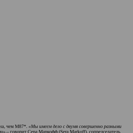
на, чем M87*.
«Мы имеем дело с двумя совершенно разными
ми»
,– говорит Сера Маркофф (Sera Markoff), сопредседатель