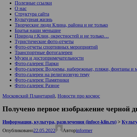
Полезные ссылки
О нас
Структура сайта
Культурная жизнь
Творческие люди Клина, района и не только
Братья наши меньшие
Природа г.Клин, окрестностей и не только…
Туристические фото-отчеты
Фото-отчеты спортивных мероприятий
Транспортные фотогалереи
Музеи и достопримечательности
Фото-галерея: Парки
Фото-галерея: Водоемы, набережные, пляжи, фонтаны и 
Фото-галереи на религиозную тему
Фото-галерея: Памятники
Фото-галерея: Разное
Московский Планетарий
,
Новости про космос
Получено первое изображение черной 
Информация, культура, развлечения (infoce-klin.ru)
>
Культ
Опубликовано
22.05.2022
Автор
informer