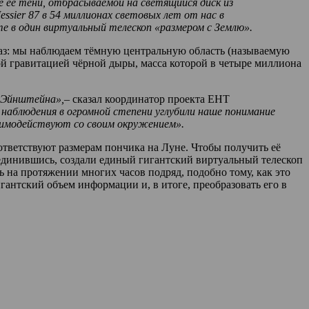
 ее тени, отбрасываемой на светящийся диск из
sier 87 в 54 миллионах световых лет от нас в
те в один виртуальный телескоп «размером с Землю».
газ: мы наблюдаем тёмную центральную область (называемую
 гравитацией чёрной дыры, масса которой в четыре миллиона
и Эйнштейна»,–
сказал координатор проекта EHT
 наблюдения в огромной степени углубили наше понимание
заимодействуют со своим окружением».
оответствуют размерам пончика на Луне. Чтобы получить её
единившись, создали единый гигантский виртуальный телескоп
 на протяжении многих часов подряд, подобно тому, как это
гантский объем информации и, в итоге, преобразовать его в