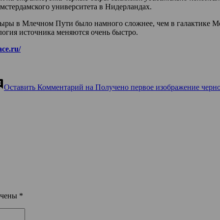
мстердамского университета в Нидерландах.
ыры в Млечном Пути было намного сложнее, чем в галактике Mes
ология источника меняются очень быстро.
ace.ru/
ent
Оставить Комментарий
на Получено первое изображение черн
ечены
*