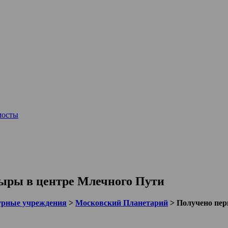
мосты
дыры в центре Млечного Пути
урные учреждения
>
Московский Планетарий
>
Получено пер