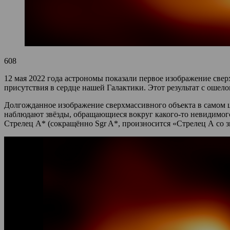
608
12 мая 2022 года астрономы показали первое изображение све
присутствия в сердце нашей Галактики. Этот результат с оше
Долгожданное изображение сверхмассивного объекта в самом ц
наблюдают звёзды, обращающиеся вокруг какого-то невидимого,
Стрелец A* (сокращённо Sgr A*, произносится «Стрелец А со з