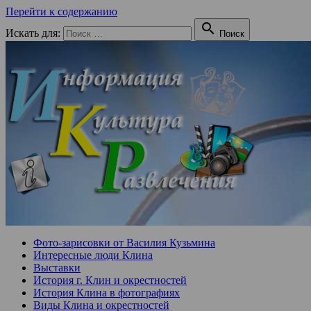
Перейти к содержанию

Искать для:
Поиск
Фото-зарисовки от Василия Кузьмина
Интересные люди Клина
Выставки
История г. Клин и окрестностей
История Клина в фотографиях
Виды Клина и окрестностей