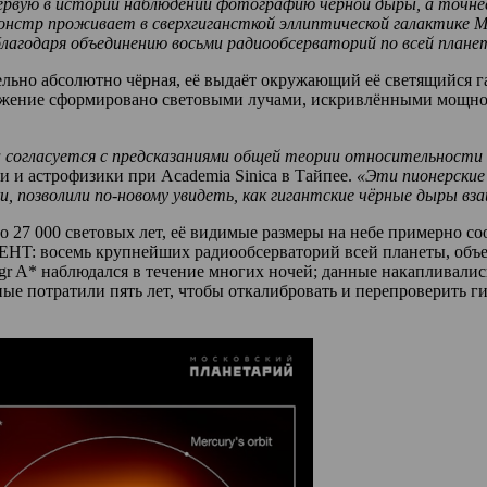
рвую в истории наблюдений фотографию черной дыры, а точнее
нстр проживает в сверхгигансткой эллиптической галактике Mes
благодаря объединению восьми радиообсерваторий по всей плане
тельно абсолютно чёрная, её выдаёт окружающий её светящийся 
ажение сформировано световыми лучами, искривлёнными мощной
а согласуется с предсказаниями общей теории относительност
и и астрофизики при Academia Sinica в Тайпее.
«Эти пионерские
и, позволили по-новому увидеть, как гигантские чёрные дыры в
ло 27 000 световых лет, её видимые размеры на небе примерно с
EHT: восемь крупнейших радиообсерваторий всей планеты, объ
r A* наблюдался в течение многих ночей; данные накапливались
е потратили пять лет, чтобы откалибровать и перепроверить ги