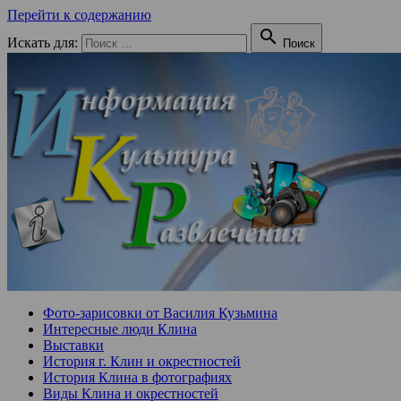
Перейти к содержанию

Искать для:
Поиск
Фото-зарисовки от Василия Кузьмина
Интересные люди Клина
Выставки
История г. Клин и окрестностей
История Клина в фотографиях
Виды Клина и окрестностей