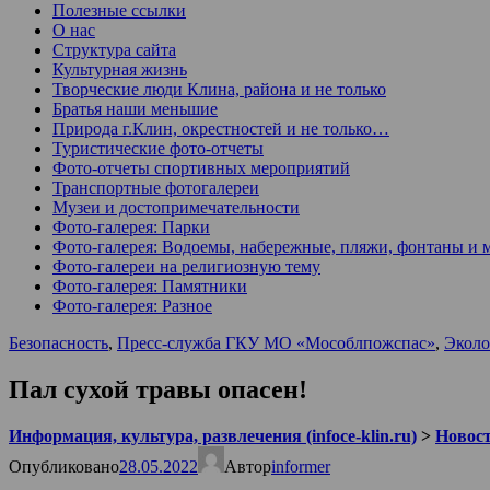
Полезные ссылки
О нас
Структура сайта
Культурная жизнь
Творческие люди Клина, района и не только
Братья наши меньшие
Природа г.Клин, окрестностей и не только…
Туристические фото-отчеты
Фото-отчеты спортивных мероприятий
Транспортные фотогалереи
Музеи и достопримечательности
Фото-галерея: Парки
Фото-галерея: Водоемы, набережные, пляжи, фонтаны и 
Фото-галереи на религиозную тему
Фото-галерея: Памятники
Фото-галерея: Разное
Безопасность
,
Пресс-служба ГКУ МО «Мособлпожспас»
,
Эколо
Пал сухой травы опасен!
Информация, культура, развлечения (infoce-klin.ru)
>
Новости
Опубликовано
28.05.2022
Автор
informer