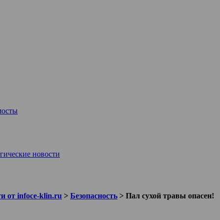
мосты
гические новости
 от infoce-klin.ru
>
Безопасность
>
Пал сухой травы опасен!