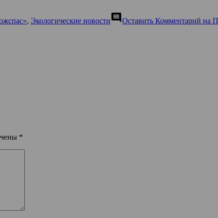
comment
ожспас»
,
Экологические новости
Оставить Комментарий
на П
ечены
*