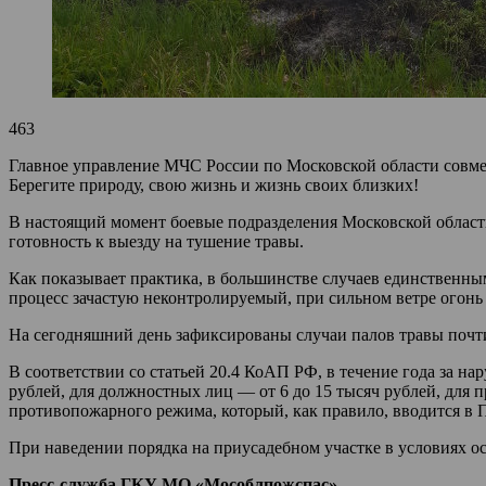
463
Главное управление МЧС России по Московской области совме
Берегите природу, свою жизнь и жизнь своих близких!
В настоящий момент боевые подразделения Московской облас
готовность к выезду на тушение травы.
Как показывает практика, в большинстве случаев единственны
процесс зачастую неконтролируемый, при сильном ветре огонь 
На сегодняшний день зафиксированы случаи палов травы почти
В соответствии со статьей 20.4 КоАП РФ, в течение года за н
рублей, для должностных лиц — от 6 до 15 тысяч рублей, для п
противопожарного режима, который, как правило, вводится в П
При наведении порядка на приусадебном участке в условиях о
Пресс-служба ГКУ МО «Мособлпожспас»