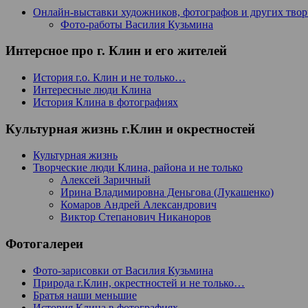
Онлайн-выставки художников, фотографов и других тво
Фото-работы Василия Кузьмина
Интерсное про г. Клин и его жителей
История г.о. Клин и не только…
Интересные люди Клина
История Клина в фотографиях
Культурная жизнь г.Клин и окрестностей
Культурная жизнь
Творческие люди Клина, района и не только
Алексей Заричный
Ирина Владимировна Деньгова (Лукашенко)
Комаров Андрей Александрович
Виктор Степанович Никаноров
Фотогалереи
Фото-зарисовки от Василия Кузьмина
Природа г.Клин, окрестностей и не только…
Братья наши меньшие
История Клина в фотографиях