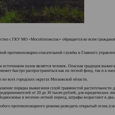
стно с ГКУ МО «Мособлпожспас» обращается ко всем гражданам:
тной противопожарно-спасательной службы и Главного управле
м источником палов является человек. Опасная традиция выжига
может быстро распространиться как на лесной фонд, так и к на
 во всех городских округах Московской области.
арушение порядка выжигания сухой травянистой растительности д
редпринимателей от 20 до 30 тысяч рублей, для юридических лиц
одмосковье в весенне-летний период, штрафы возрастают в два 
собого противопожарного режима разводить открытый огонь (сжи