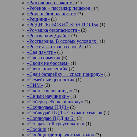
«Разговоры о важном»
(1)
«Ребенок – пассажир пешеход»
(4)
«Ремень безопасности»
(3)
«Рецидив»
(1)
«РОДИТЕЛЬСКИЙ КОНТРОЛЬ»
(1)
«Ромашка безопасности»
(2)
«Росгвардия Драйв»
(3)
«Росгвардия. В особых условиях»
(1)
«Россия — страна героев!»
(1)
«Сад памяти»
(1)
«Свеча памяти»
(6)
«Своих не бросаем»
(1)
«Связь поколений»
(7)
«Сдай батарейку — спаси природу»
(1)
«Семейные ценности»
(1)
«СИМ»
(2)
«Слезь с велосипеда»
(1)
«Сними наушники»
(1)
«Собери ребёнка в школу»
(1)
«Соблюдаем ПДД!»
(2)
«Соблюдай ПДД – Сохрани семью»
(2)
«Соблюдаю ПДД на 5»
(3)
«Солдатский треугольник»
(1)
«Сообщи
(1)
«Сообщи где торгуют смертью»
(3)