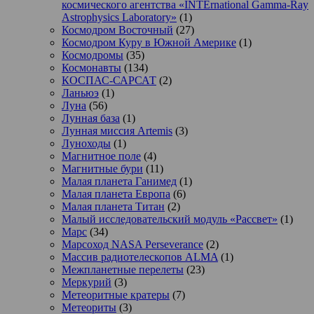
космического агентства «INTErnational Gamma-Ray
Astrophysics Laboratory»
(1)
Космодром Восточный
(27)
Космодром Куру в Южной Америке
(1)
Космодромы
(35)
Космонавты
(134)
КОСПАС-САРСАТ
(2)
Ланьюэ
(1)
Луна
(56)
Лунная база
(1)
Лунная миссия Artemis
(3)
Луноходы
(1)
Магнитное поле
(4)
Магнитные бури
(11)
Малая планета Ганимед
(1)
Малая планета Европа
(6)
Малая планета Титан
(2)
Малый исследовательский модуль «Рассвет»
(1)
Марс
(34)
Марсоход NASA Perseverance
(2)
Массив радиотелескопов ALMA
(1)
Межпланетные перелеты
(23)
Меркурий
(3)
Метеоритные кратеры
(7)
Метеориты
(3)