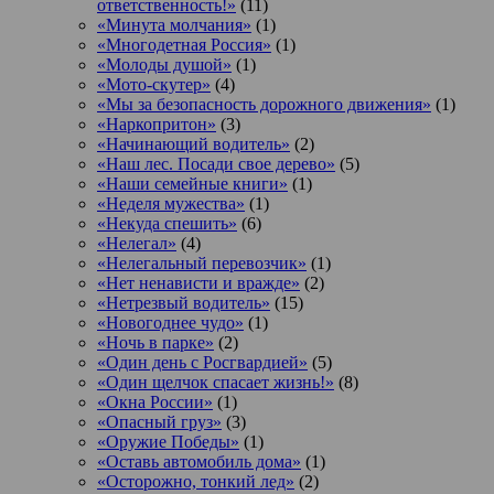
ответственность!»
(11)
«Минута молчания»
(1)
«Многодетная Россия»
(1)
«Молоды душой»
(1)
«Мото-скутер»
(4)
«Мы за безопасность дорожного движения»
(1)
«Наркопритон»
(3)
«Начинающий водитель»
(2)
«Наш лес. Посади свое дерево»
(5)
«Наши семейные книги»
(1)
«Неделя мужества»
(1)
«Некуда спешить»
(6)
«Нелегал»
(4)
«Нелегальный перевозчик»
(1)
«Нет ненависти и вражде»
(2)
«Нетрезвый водитель»
(15)
«Новогоднее чудо»
(1)
«Ночь в парке»
(2)
«Один день с Росгвардией»
(5)
«Один щелчок спасает жизнь!»
(8)
«Окна России»
(1)
«Опасный груз»
(3)
«Оружие Победы»
(1)
«Оставь автомобиль дома»
(1)
«Осторожно, тонкий лед»
(2)