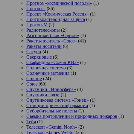
Прогноз «космической погоды»
(1)
Прогресс
(86)
Проект «Космическая Россия»
(1)
Противоастероидная защита
(1)
Протон-М
(2)
Радиотелескопы
(2)
Разгонный блок «Орион»
(1)
Ракета-носитель «Союз»
(41)
Ракеты-носители
(6)
Сатурн
(4)
Сверхновые
(6)
Скафандры «Сокол-КВ2»
(1)
Солнечная система
(3)
Солнечные затмения
(1)
Солнце
(24)
Союз
(60)
Спутники «Ионосфера»
(4)
Спутники связи
(2)
Спутниковая система «Гонец»
(1)
Станции приема информации
(1)
Суборбитальные полеты
(1)
Съемка подтоплений и природных пожаров
(1)
Тейя
(1)
Телескоп «Gemini North»
(2)
Телескоп «James Webb»
(25)