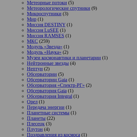
Метеорные потоки
(5)
Метеорологические спутники
(9)
Микроспутники
(3)
Мир
(1)
Миссия DESTINY
(1)
Миссия LuSEE
(1)
Миссия RAMSES
(1)
МКС
(259)
Модуль «Звезда»
(1)
Модуль «Наука»
(2)
Музеи космонавтики и планетарии
(1)
Нейтронные звезды
(4)
Нептун
(2)
Обсерватории
(5)
Обсерватории Gaia
(1)
Обсерватория «Спектр-РГ»
(2)
Обсерватория Gaia
(1)
Обсерватория Integral
(1)
Орел
(1)
Передача энергии
(1)
Планетные системы
(1)
Планеты
(22)
Плесецк
(3)
Плутон
(4)
Поздравления из космоса
(1)