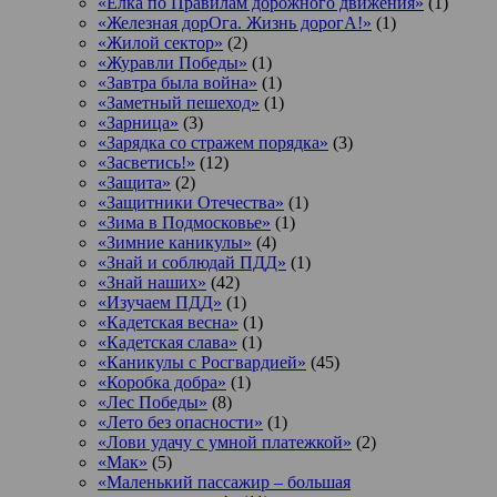
«Елка по Правилам дорожного движения»
(1)
«Железная дорОга. Жизнь дорогА!»
(1)
«Жилой сектор»
(2)
«Журавли Победы»
(1)
«Завтра была война»
(1)
«Заметный пешеход»
(1)
«Зарница»
(3)
«Зарядка со стражем порядка»
(3)
«Засветись!»
(12)
«Защита»
(2)
«Защитники Отечества»
(1)
«Зима в Подмосковье»
(1)
«Зимние каникулы»
(4)
«Знай и соблюдай ПДД»
(1)
«Знай наших»
(42)
«Изучаем ПДД»
(1)
«Кадетская весна»
(1)
«Кадетская слава»
(1)
«Каникулы с Росгвардией»
(45)
«Коробка добра»
(1)
«Лес Победы»
(8)
«Лето без опасности»
(1)
«Лови удачу с умной платежкой»
(2)
«Мак»
(5)
«Маленький пассажир – большая