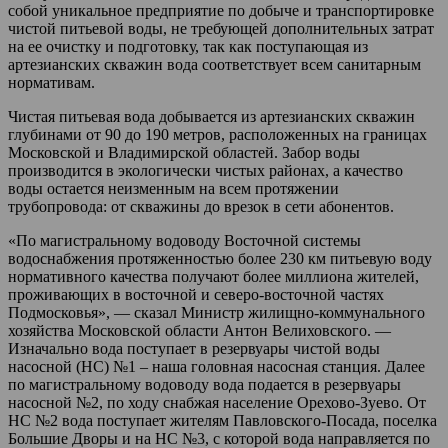
собой уникальное предприятие по добыче и транспортировке
чистой питьевой воды, не требующей дополнительных затрат
на ее очистку и подготовку, так как поступающая из
артезианских скважин вода соответствует всем санитарным
нормативам.
Чистая питьевая вода добывается из артезианских скважин
глубинами от 90 до 190 метров, расположенных на границах
Московской и Владимирской областей. Забор воды
производится в экологически чистых районах, а качество
воды остается неизменным на всем протяжении
трубопровода: от скважины до врезок в сети абонентов.
«По магистральному водоводу Восточной системы
водоснабжения протяженностью более 230 км питьевую воду
нормативного качества получают более миллиона жителей,
проживающих в восточной и северо-восточной частях
Подмосковья», — сказал Министр жилищно-коммунального
хозяйства Московской области Антон Велиховского. —
Изначально вода поступает в резервуары чистой воды
насосной (НС) №1 – наша головная насосная станция. Далее
по магистральному водоводу вода подается в резервуары
насосной №2, по ходу снабжая население Орехово-Зуево. От
НС №2 вода поступает жителям Павловского-Посада, поселка
Большие Дворы и на НС №3, с которой вода направляется по