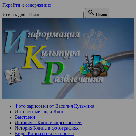
Перейти к содержанию

Искать для:
Поиск
Фото-зарисовки от Василия Кузьмина
Интересные люди Клина
Выставки
История г. Клин и окрестностей
История Клина в фотографиях
Виды Клина и окрестностей