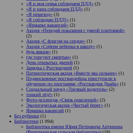
«Я и моя семья соблюдаем ПДД»
(2)
«Я и папа соблюдаем ПДД»
(1)
«Я пешеход»
(3)
«Я соблюдаю ПДД!»
(1)
«Ярмарке вакансий»
(2)
Акция «Передай показания с умной платежкой»
(2)
Акция «С флагом на сердце»
(1)
Акция «Собери ребенка в школу»
(1)
будь ярким»
(1)
где торгуют смертью»
(1)
День открытых дверей
(1)
Зарядка с Росгвардией
(1)
Патриотическая акция «Вместе мы сильнее»
(1)
Подмосковные росгвардейцы приступили к
обучению по программе «Росгвардия Драйв»
(1)
Социальный раунд «Трезвый водитель»
(2)
тонкий лёд!»
(1)
Фото-челлендж «Связь поколений»
(2)
Экологическая акция «Чистый берег»
(1)
Ярмарка вакансий
(1)
Без рубрики
(1)
Библиотеки
(1 094)
Библиотека имени Юрия Петровича Артюхина
(Решоткинская сельская библиотека)
(18)