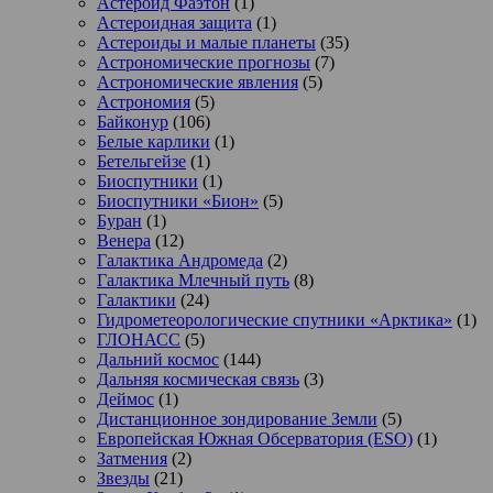
Астероид Фаэтон
(1)
Астероидная защита
(1)
Астероиды и малые планеты
(35)
Астрономические прогнозы
(7)
Астрономические явления
(5)
Астрономия
(5)
Байконур
(106)
Белые карлики
(1)
Бетельгейзе
(1)
Биоспутники
(1)
Биоспутники «Бион»
(5)
Буран
(1)
Венера
(12)
Галактика Андромеда
(2)
Галактика Млечный путь
(8)
Галактики
(24)
Гидрометеорологические спутники «Арктика»
(1)
ГЛОНАСС
(5)
Дальний космос
(144)
Дальняя космическая связь
(3)
Деймос
(1)
Дистанционное зондирование Земли
(5)
Европейская Южная Обсерватория (ESO)
(1)
Затмения
(2)
Звезды
(21)