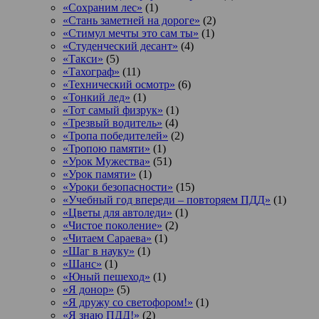
«Сохраним лес»
(1)
«Стань заметней на дороге»
(2)
«Стимул мечты это сам ты»
(1)
«Студенческий десант»
(4)
«Такси»
(5)
«Тахограф»
(11)
«Технический осмотр»
(6)
«Тонкий лед»
(1)
«Тот самый физрук»
(1)
«Трезвый водитель»
(4)
«Тропа победителей»
(2)
«Тропою памяти»
(1)
«Урок Мужества»
(51)
«Урок памяти»
(1)
«Уроки безопасности»
(15)
«Учебный год впереди – повторяем ПДД»
(1)
«Цветы для автоледи»
(1)
«Чистое поколение»
(2)
«Читаем Сараева»
(1)
«Шаг в науку»
(1)
«Шанс»
(1)
«Юный пешеход»
(1)
«Я донор»
(5)
«Я дружу со светофором!»
(1)
«Я знаю ПДД!»
(2)