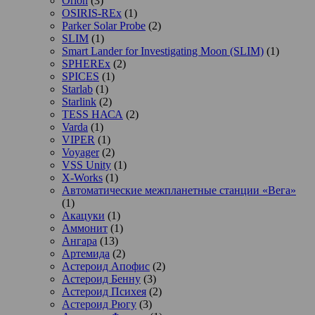
Orion
(3)
OSIRIS-REx
(1)
Parker Solar Probe
(2)
SLIM
(1)
Smart Lander for Investigating Moon (SLIM)
(1)
SPHEREx
(2)
SPICES
(1)
Starlab
(1)
Starlink
(2)
TESS НАСА
(2)
Varda
(1)
VIPER
(1)
Voyager
(2)
VSS Unity
(1)
X-Works
(1)
Автоматические межпланетные станции «Вега»
(1)
Акацуки
(1)
Аммонит
(1)
Ангара
(13)
Артемида
(2)
Астероид Апофис
(2)
Астероид Бенну
(3)
Астероид Психея
(2)
Астероид Рюгу
(3)