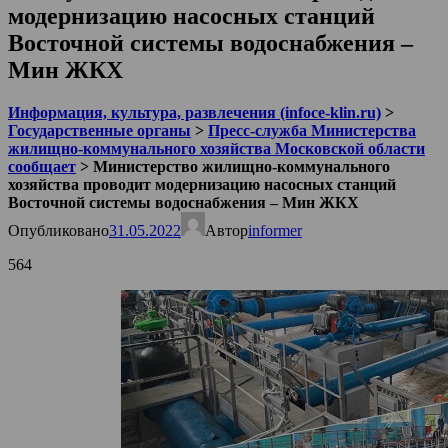
модернизацию насосных станций
Восточной системы водоснабжения –
Мин ЖКХ
Информация, культура, развлечения (infoce-klin.ru)
>
Государственные органы
>
Пресс-служба Министерства
жилищно-коммунального хозяйства Московской области
сообщает
>
Министерство жилищно-коммунального
хозяйства проводит модернизацию насосных станций
Восточной системы водоснабжения – Мин ЖКХ
Опубликовано
31.05.2022
Автор
informer
564