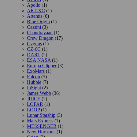
Apollo
(1)
ART-XC
(1)
Artemis
(6)
Blue Origin
(1)
Cassini
(3)
Chandrayaan
(1)
Crew Dragon
(17)
Cygnus
(1)
CZ-6C
(1)
DART
(2)
ESA NASA
(1)
Europa Clipper
(3)
ExoMars
(1)
Falcon
(5)
Hubble
(7)
InSight
(2)
James Webb
(36)
JUICE
(2)
LOFAR
(1)
LOOP
(1)
Lunar Starship
(3)
Mars Express
(1)
MESSENGER
(1)
New Horizons
(1)