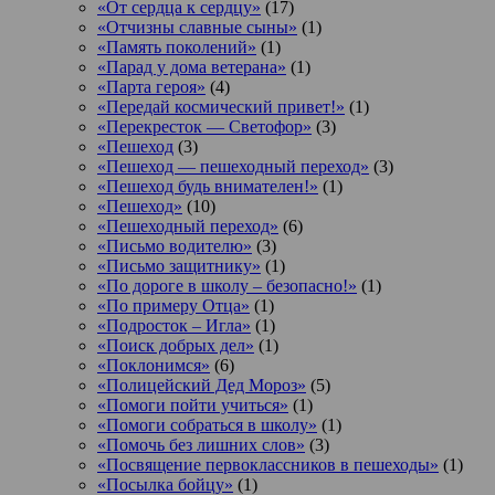
«От сердца к сердцу»
(17)
«Отчизны славные сыны»
(1)
«Память поколений»
(1)
«Парад у дома ветерана»
(1)
«Парта героя»
(4)
«Передай космический привет!»
(1)
«Перекресток — Светофор»
(3)
«Пешеход
(3)
«Пешеход — пешеходный переход»
(3)
«Пешеход будь внимателен!»
(1)
«Пешеход»
(10)
«Пешеходный переход»
(6)
«Письмо водителю»
(3)
«Письмо защитнику»
(1)
«По дороге в школу – безопасно!»
(1)
«По примеру Отца»
(1)
«Подросток ‒ Игла»
(1)
«Поиск добрых дел»
(1)
«Поклонимся»
(6)
«Полицейский Дед Мороз»
(5)
«Помоги пойти учиться»
(1)
«Помоги собраться в школу»
(1)
«Помочь без лишних слов»
(3)
«Посвящение первоклассников в пешеходы»
(1)
«Посылка бойцу»
(1)