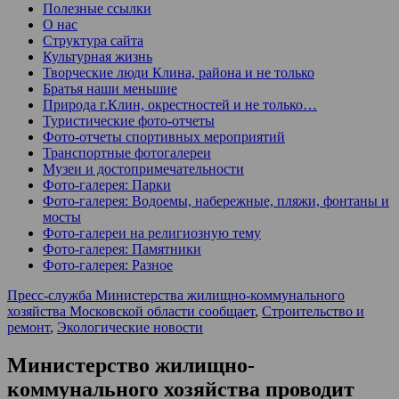
Полезные ссылки
О нас
Структура сайта
Культурная жизнь
Творческие люди Клина, района и не только
Братья наши меньшие
Природа г.Клин, окрестностей и не только…
Туристические фото-отчеты
Фото-отчеты спортивных мероприятий
Транспортные фотогалереи
Музеи и достопримечательности
Фото-галерея: Парки
Фото-галерея: Водоемы, набережные, пляжи, фонтаны и
мосты
Фото-галереи на религиозную тему
Фото-галерея: Памятники
Фото-галерея: Разное
Пресс-служба Министерства жилищно-коммунального
хозяйства Московской области сообщает
,
Строительство и
ремонт
,
Экологические новости
Министерство жилищно-
коммунального хозяйства проводит