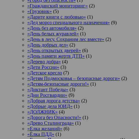
«Город без опасности»
(1)
«Гражданский мониторинг»
(2)
«Грузовик»
(5)
«Дарите книги с любовью»
(1)
«Дед мороз специального назначения»
(9)
«День без автомобиля»
(2)
«День белых журавлей»
(1)
«День в лесу. Сохраним лес вместе»
(2)
«День добрых дел»
(2)
«День открытых дверей»
(6)
«День памяти жертв ДТП»
(1)
«Дерево добра»
(4)
«Дети России»
(3)
«Детское кресло
(7)
«Детям Подмосковья – безопасные дороги»
(2)
«Детям-безопасные дороги!»
(1)
«Диктант Победы»
(3)
«Дни Росгвардии»
(9)
«Добрая дорога детства»
(2)
«Добрые дела ЮИД»
(1)
«ДОЛЖНИК»
(4)
«Дорога без Опасности!»
(1)
«Древо Сталинграда»
(1)
«Елка желаний»
(6)
«Ёлка ПДД»
(1)