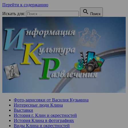
Перейти к содержанию

Искать для:
Поиск
Фото-зарисовки от Василия Кузьмина
Интересные люди Клина
Выставки
История г. Клин и окрестностей
История Клина в фотографиях
Виды Клина и окрестностей