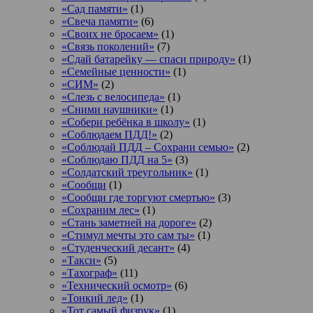
«Сад памяти»
(1)
«Свеча памяти»
(6)
«Своих не бросаем»
(1)
«Связь поколений»
(7)
«Сдай батарейку — спаси природу»
(1)
«Семейные ценности»
(1)
«СИМ»
(2)
«Слезь с велосипеда»
(1)
«Сними наушники»
(1)
«Собери ребёнка в школу»
(1)
«Соблюдаем ПДД!»
(2)
«Соблюдай ПДД – Сохрани семью»
(2)
«Соблюдаю ПДД на 5»
(3)
«Солдатский треугольник»
(1)
«Сообщи
(1)
«Сообщи где торгуют смертью»
(3)
«Сохраним лес»
(1)
«Стань заметней на дороге»
(2)
«Стимул мечты это сам ты»
(1)
«Студенческий десант»
(4)
«Такси»
(5)
«Тахограф»
(11)
«Технический осмотр»
(6)
«Тонкий лед»
(1)
«Тот самый физрук»
(1)