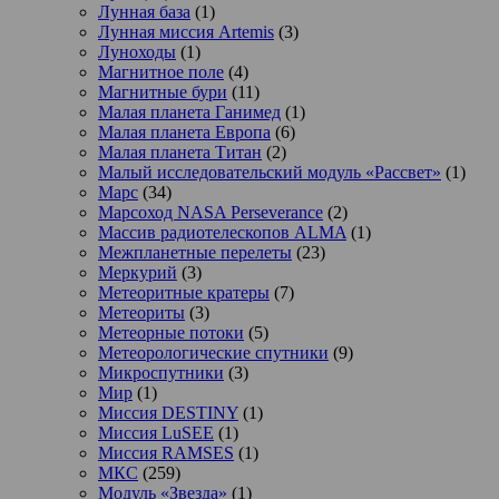
Лунная база
(1)
Лунная миссия Artemis
(3)
Луноходы
(1)
Магнитное поле
(4)
Магнитные бури
(11)
Малая планета Ганимед
(1)
Малая планета Европа
(6)
Малая планета Титан
(2)
Малый исследовательский модуль «Рассвет»
(1)
Марс
(34)
Марсоход NASA Perseverance
(2)
Массив радиотелескопов ALMA
(1)
Межпланетные перелеты
(23)
Меркурий
(3)
Метеоритные кратеры
(7)
Метеориты
(3)
Метеорные потоки
(5)
Метеорологические спутники
(9)
Микроспутники
(3)
Мир
(1)
Миссия DESTINY
(1)
Миссия LuSEE
(1)
Миссия RAMSES
(1)
МКС
(259)
Модуль «Звезда»
(1)