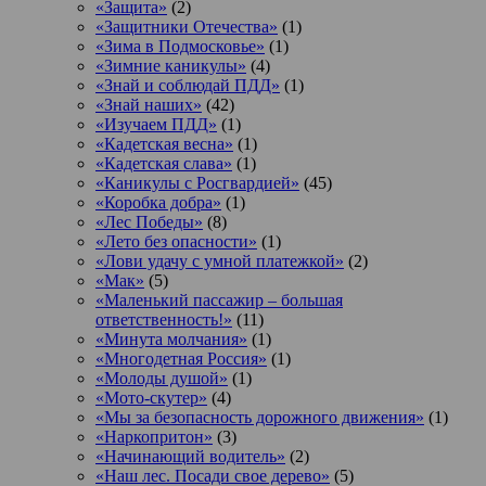
«Защита»
(2)
«Защитники Отечества»
(1)
«Зима в Подмосковье»
(1)
«Зимние каникулы»
(4)
«Знай и соблюдай ПДД»
(1)
«Знай наших»
(42)
«Изучаем ПДД»
(1)
«Кадетская весна»
(1)
«Кадетская слава»
(1)
«Каникулы с Росгвардией»
(45)
«Коробка добра»
(1)
«Лес Победы»
(8)
«Лето без опасности»
(1)
«Лови удачу с умной платежкой»
(2)
«Мак»
(5)
«Маленький пассажир – большая
ответственность!»
(11)
«Минута молчания»
(1)
«Многодетная Россия»
(1)
«Молоды душой»
(1)
«Мото-скутер»
(4)
«Мы за безопасность дорожного движения»
(1)
«Наркопритон»
(3)
«Начинающий водитель»
(2)
«Наш лес. Посади свое дерево»
(5)