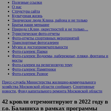
Полезные ссылки
О нас
Структура сайта
Культурная жизнь
Творческие люди Клина, района и не только
Братья наши меньшие
Природа г.Клин, окрестностей и не только…
Туристические фото-отчеты
Фото-отчеты спортивных мероприятий
Транспортные фотогалереи
Музеи и достопримечательности
Фото-галерея: Парки
Фото-галерея: Водоемы, набережные, пляжи, фонтаны и
мосты
Фото-галереи на религиозную тему
Фото-галерея: Памятники
Фото-галерея: Разное
Пресс-служба Министерства жилищно-коммунального
хозяйства Московской области сообщает
,
Спортивные
новости
,
Фонд капитального ремонта Московской области
42 кровли отремонтируют в 2022 году в
г.о. Балашиха в рамках программы