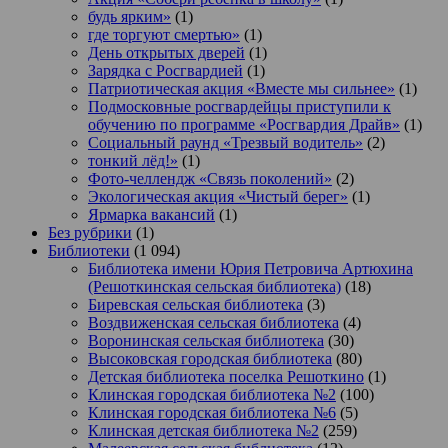
будь ярким»
(1)
где торгуют смертью»
(1)
День открытых дверей
(1)
Зарядка с Росгвардией
(1)
Патриотическая акция «Вместе мы сильнее»
(1)
Подмосковные росгвардейцы приступили к
обучению по программе «Росгвардия Драйв»
(1)
Социальный раунд «Трезвый водитель»
(2)
тонкий лёд!»
(1)
Фото-челлендж «Связь поколений»
(2)
Экологическая акция «Чистый берег»
(1)
Ярмарка вакансий
(1)
Без рубрики
(1)
Библиотеки
(1 094)
Библиотека имени Юрия Петровича Артюхина
(Решоткинская сельская библиотека)
(18)
Биревская сельская библиотека
(3)
Воздвиженская сельская библиотека
(4)
Воронинская сельская библиотека
(30)
Высоковская городская библиотека
(80)
Детская библиотека поселка Решоткино
(1)
Клинская городская библиотека №2
(100)
Клинская городская библиотека №6
(5)
Клинская детская библиотека №2
(259)