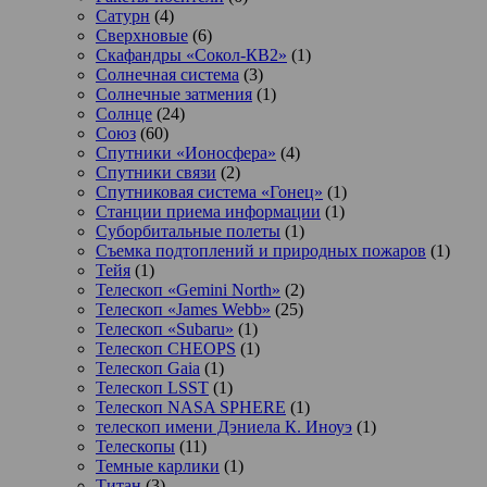
Сатурн
(4)
Сверхновые
(6)
Скафандры «Сокол-КВ2»
(1)
Солнечная система
(3)
Солнечные затмения
(1)
Солнце
(24)
Союз
(60)
Спутники «Ионосфера»
(4)
Спутники связи
(2)
Спутниковая система «Гонец»
(1)
Станции приема информации
(1)
Суборбитальные полеты
(1)
Съемка подтоплений и природных пожаров
(1)
Тейя
(1)
Телескоп «Gemini North»
(2)
Телескоп «James Webb»
(25)
Телескоп «Subaru»
(1)
Телескоп CHEOPS
(1)
Телескоп Gaia
(1)
Телескоп LSST
(1)
Телескоп NASA SPHERE
(1)
телескоп имени Дэниела К. Иноуэ
(1)
Телескопы
(11)
Темные карлики
(1)
Титан
(3)