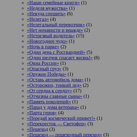
«Наши семейные книги»
(1)
«Неделя мужества»
(1)
«Некуда спешить»
(6)
«Нелегал»
(4)
«Нелегальный перевозчик»
(1)
«Нет ненависти и вражде»
(2)
«Нетрезвый водитель»
(15)
«Новогоднее чудо»
(1)
«Ночь в парке»
(2)
«Один день с Росгвардией»
(5)
«Один щелчок спасает жизнь!»
(8)
«Окна России»
(1)
«Опасный груз»
(3)
«Оружие Победы»
(1)
«Оставь автомобиль дома»
(1)
«Осторожно, тонкий лед»
(2)
«От сердца к сердцу»
(17)
«Отчизны славные сыны»
(1)
«Память поколений»
(1)
«Парад у дома ветерана»
(1)
«Парта героя»
(4)
«Передай космический привет!»
(1)
«Перекресток — Светофор»
(3)
«Пешеход
(3)
«Пешеход — пешеходный переход»
(3)