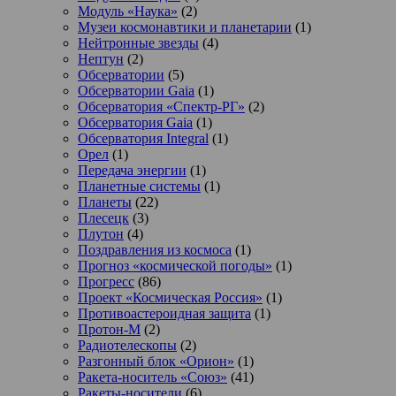
Модуль «Наука»
(2)
Музеи космонавтики и планетарии
(1)
Нейтронные звезды
(4)
Нептун
(2)
Обсерватории
(5)
Обсерватории Gaia
(1)
Обсерватория «Спектр-РГ»
(2)
Обсерватория Gaia
(1)
Обсерватория Integral
(1)
Орел
(1)
Передача энергии
(1)
Планетные системы
(1)
Планеты
(22)
Плесецк
(3)
Плутон
(4)
Поздравления из космоса
(1)
Прогноз «космической погоды»
(1)
Прогресс
(86)
Проект «Космическая Россия»
(1)
Противоастероидная защита
(1)
Протон-М
(2)
Радиотелескопы
(2)
Разгонный блок «Орион»
(1)
Ракета-носитель «Союз»
(41)
Ракеты-носители
(6)