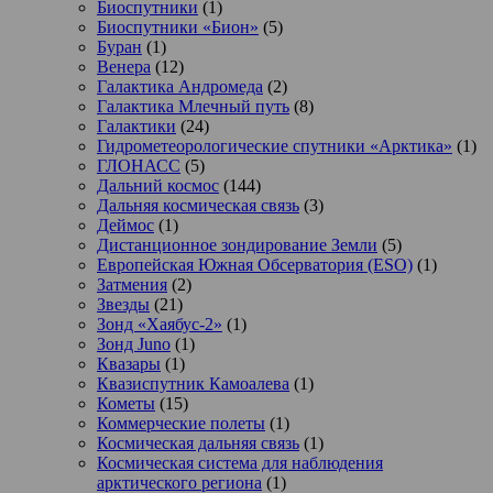
Биоспутники
(1)
Биоспутники «Бион»
(5)
Буран
(1)
Венера
(12)
Галактика Андромеда
(2)
Галактика Млечный путь
(8)
Галактики
(24)
Гидрометеорологические спутники «Арктика»
(1)
ГЛОНАСС
(5)
Дальний космос
(144)
Дальняя космическая связь
(3)
Деймос
(1)
Дистанционное зондирование Земли
(5)
Европейская Южная Обсерватория (ESO)
(1)
Затмения
(2)
Звезды
(21)
Зонд «Хаябус-2»
(1)
Зонд Juno
(1)
Квазары
(1)
Квазиспутник Камоалева
(1)
Кометы
(15)
Коммерческие полеты
(1)
Космическая дальняя связь
(1)
Космическая система для наблюдения
арктического региона
(1)