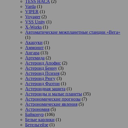
TESS НАСА
(2)
Varda
(1)
VIPER
(1)
Voyager
(2)
VSS Unity
(1)
X-Works
(1)
Автоматические межпланетные станции «Вега»
(1)
Акацуки
(1)
Аммонит
(1)
Ангара
(13)
Артемида
(2)
Астероид Апофис
(2)
Астероид Бенну
(3)
Астероид Психея
(2)
Астероид Рюгу
(3)
Астероид Фаэтон
(1)
Астероидная защита
(1)
Астероиды и малые планеты
(35)
Астрономические прогнозы
(7)
Астрономические явления
(5)
Астрономия
(5)
Байконур
(106)
Белые карлики
(1)
Бетельгейзе
(1)