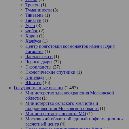
Тритон
(1)
Туманнности
(3)
Тяньвэнь
(1)
Тяньгун
(1)
Уран
(3)
Фобос
(2)
Харон
(1)
Хаябуса
(1)
Центр подготовки космонавтов имени Юрия
Гагарина
(1)
Чанчжэн-6-си
(1)
Черные дыры
(32)
Экзопланеты
(37)
Экологические спутники
(1)
Энцелада
(1)
Юпитер
(16)
Государственные органы
(1 487)
Министерство здравоохранения Московской
области
(1)
Министерство сельского хозяйства и
продовольствия Московской области
(1)
Министерство транспорта МО
(1)
Московский областной единый информационно-
расчетный центр
(4)