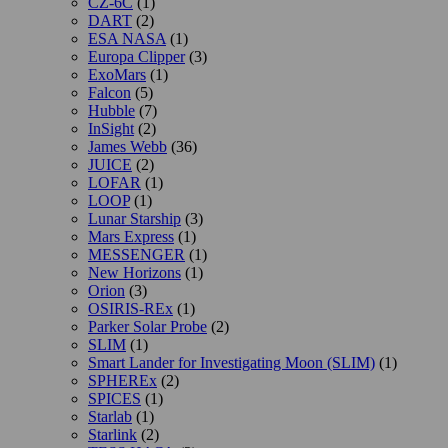
CZ-6C
(1)
DART
(2)
ESA NASA
(1)
Europa Clipper
(3)
ExoMars
(1)
Falcon
(5)
Hubble
(7)
InSight
(2)
James Webb
(36)
JUICE
(2)
LOFAR
(1)
LOOP
(1)
Lunar Starship
(3)
Mars Express
(1)
MESSENGER
(1)
New Horizons
(1)
Orion
(3)
OSIRIS-REx
(1)
Parker Solar Probe
(2)
SLIM
(1)
Smart Lander for Investigating Moon (SLIM)
(1)
SPHEREx
(2)
SPICES
(1)
Starlab
(1)
Starlink
(2)