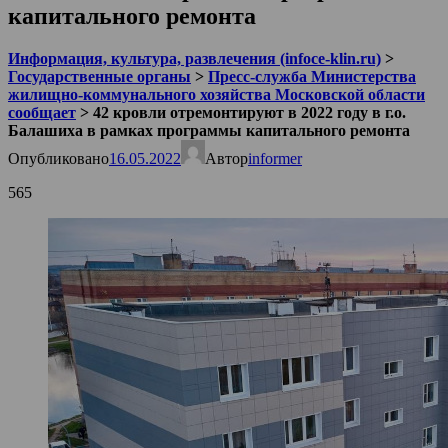
капитального ремонта
Информация, культура, развлечения (infoce-klin.ru)
>
Государственные органы
>
Пресс-служба Министерства
жилищно-коммунального хозяйства Московской области
сообщает
>
42 кровли отремонтируют в 2022 году в г.о.
Балашиха в рамках программы капитального ремонта
Опубликовано
16.05.2022
Автор
informer
565