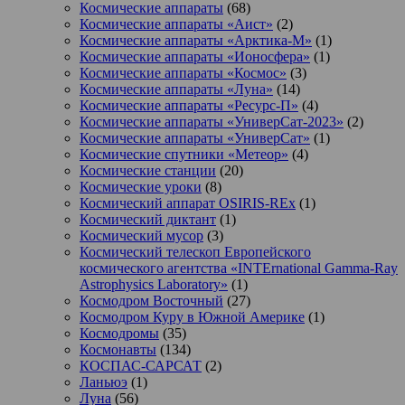
Космические аппараты
(68)
Космические аппараты «Аист»
(2)
Космические аппараты «Арктика-М»
(1)
Космические аппараты «Ионосфера»
(1)
Космические аппараты «Космос»
(3)
Космические аппараты «Луна»
(14)
Космические аппараты «Ресурс-П»
(4)
Космические аппараты «УниверСат-2023»
(2)
Космические аппараты «УниверСат»
(1)
Космические спутники «Метеор»
(4)
Космические станции
(20)
Космические уроки
(8)
Космический аппарат OSIRIS-REx
(1)
Космический диктант
(1)
Космический мусор
(3)
Космический телескоп Европейского
космического агентства «INTErnational Gamma-Ray
Astrophysics Laboratory»
(1)
Космодром Восточный
(27)
Космодром Куру в Южной Америке
(1)
Космодромы
(35)
Космонавты
(134)
КОСПАС-САРСАТ
(2)
Ланьюэ
(1)
Луна
(56)