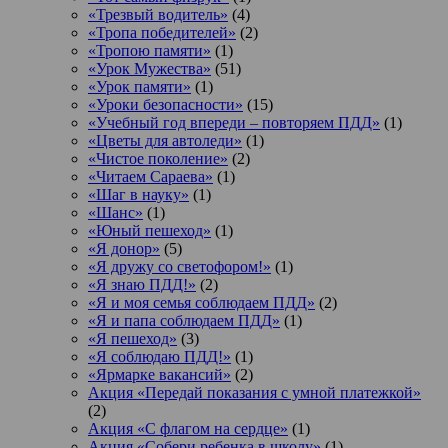
«Трезвый водитель»
(4)
«Тропа победителей»
(2)
«Тропою памяти»
(1)
«Урок Мужества»
(51)
«Урок памяти»
(1)
«Уроки безопасности»
(15)
«Учебный год впереди – повторяем ПДД»
(1)
«Цветы для автоледи»
(1)
«Чистое поколение»
(2)
«Читаем Сараева»
(1)
«Шаг в науку»
(1)
«Шанс»
(1)
«Юный пешеход»
(1)
«Я донор»
(5)
«Я дружу со светофором!»
(1)
«Я знаю ПДД!»
(2)
«Я и моя семья соблюдаем ПДД»
(2)
«Я и папа соблюдаем ПДД»
(1)
«Я пешеход»
(3)
«Я соблюдаю ПДД!»
(1)
«Ярмарке вакансий»
(2)
Акция «Передай показания с умной платежкой»
(2)
Акция «С флагом на сердце»
(1)
Акция «Собери ребенка в школу»
(1)