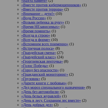
«Вахта памяти»
(2)
«Вместе против кибермошенников»
(1)
«Вместе против террора»
(2)
«Внимание – дети!»
(10)
«Вода России»
(1)
«Возьми ребенка за руку»
(1)
«Время НЕзависимых»
(1)
«Время помнить»
(1)
«Всегда в строю»
(4)
«Всегда в форме»
(10)
«Вспомним всех поименно»
(1)
«Встречная полоса»
(8)
«Гвардейская смена»
(27)
«Гвардейский класс»
(24)
«Георгиевская ленточка»
(8)
«Голос Победы»
(1)
«Город без опасности»
(1)
«Гражданский мониторинг»
(2)
«Грузовик»
(5)
«Дарите книги с любовью»
(1)
«Дед мороз специального назначения»
(9)
«День без автомобиля»
(2)
«День белых журавлей»
(1)
«День в лесу. Сохраним лес вместе»
(2)
«День добрых дел»
(2)