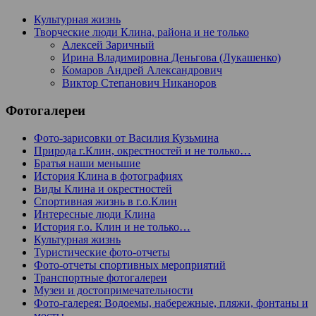
Культурная жизнь
Творческие люди Клина, района и не только
Алексей Заричный
Ирина Владимировна Деньгова (Лукашенко)
Комаров Андрей Александрович
Виктор Степанович Никаноров
Фотогалереи
Фото-зарисовки от Василия Кузьмина
Природа г.Клин, окрестностей и не только…
Братья наши меньшие
История Клина в фотографиях
Виды Клина и окрестностей
Спортивная жизнь в г.о.Клин
Интересные люди Клина
История г.о. Клин и не только…
Культурная жизнь
Туристические фото-отчеты
Фото-отчеты спортивных мероприятий
Транспортные фотогалереи
Музеи и достопримечательности
Фото-галерея: Водоемы, набережные, пляжи, фонтаны и
мосты