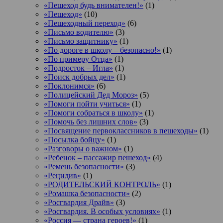
«Пешеход будь внимателен!»
(1)
«Пешеход»
(10)
«Пешеходный переход»
(6)
«Письмо водителю»
(3)
«Письмо защитнику»
(1)
«По дороге в школу – безопасно!»
(1)
«По примеру Отца»
(1)
«Подросток ‒ Игла»
(1)
«Поиск добрых дел»
(1)
«Поклонимся»
(6)
«Полицейский Дед Мороз»
(5)
«Помоги пойти учиться»
(1)
«Помоги собраться в школу»
(1)
«Помочь без лишних слов»
(3)
«Посвящение первоклассников в пешеходы»
(1)
«Посылка бойцу»
(1)
«Разговоры о важном»
(1)
«Ребенок – пассажир пешеход»
(4)
«Ремень безопасности»
(3)
«Рецидив»
(1)
«РОДИТЕЛЬСКИЙ КОНТРОЛЬ»
(1)
«Ромашка безопасности»
(2)
«Росгвардия Драйв»
(3)
«Росгвардия. В особых условиях»
(1)
«Россия — страна героев!»
(1)