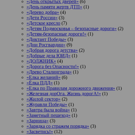
«День открытых дверей»
(6)
«День памяти жертв ДТП»
(1)
«Дерево добра»
(4)
«Дети России»
(3)
«Детское кресло
(7)
«Детям Подмосковья – безопасные дороги»
(2)
«Детям-безопасные дороги!»
(1)
«Диктант Победы»
(3)
«Дни Росгвардии»
(9)
«Добрая дорога детства»
(2)
«Добрые дела ЮИД»
(1)
«ДОЛЖНИК»
(4)
«Дорога без Опасности!»
(1)
«Древо Сталинграда»
(1)
«Елка желаний»
(6)
«Ёлка ПДД»
(1)
«Елка по Правилам дорожного движения»
(1)
«Железная дорОга. Жизнь дорогА!»
(1)
«Жилой сектор»
(2)
«Журавли Победы»
(1)
«Завтра была война»
(1)
«Заметный пешеход»
(1)
«Зарница»
(3)
«Зарядка со стражем порядка»
(3)
«Засветись!»
(12)