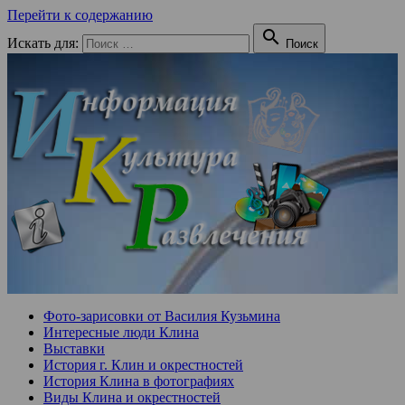
Перейти к содержанию

Искать для:
Поиск
Фото-зарисовки от Василия Кузьмина
Интересные люди Клина
Выставки
История г. Клин и окрестностей
История Клина в фотографиях
Виды Клина и окрестностей