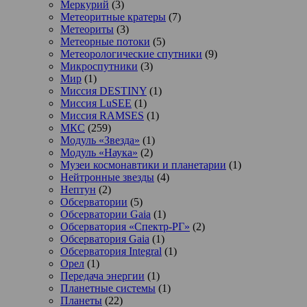
Меркурий
(3)
Метеоритные кратеры
(7)
Метеориты
(3)
Метеорные потоки
(5)
Метеорологические спутники
(9)
Микроспутники
(3)
Мир
(1)
Миссия DESTINY
(1)
Миссия LuSEE
(1)
Миссия RAMSES
(1)
МКС
(259)
Модуль «Звезда»
(1)
Модуль «Наука»
(2)
Музеи космонавтики и планетарии
(1)
Нейтронные звезды
(4)
Нептун
(2)
Обсерватории
(5)
Обсерватории Gaia
(1)
Обсерватория «Спектр-РГ»
(2)
Обсерватория Gaia
(1)
Обсерватория Integral
(1)
Орел
(1)
Передача энергии
(1)
Планетные системы
(1)
Планеты
(22)