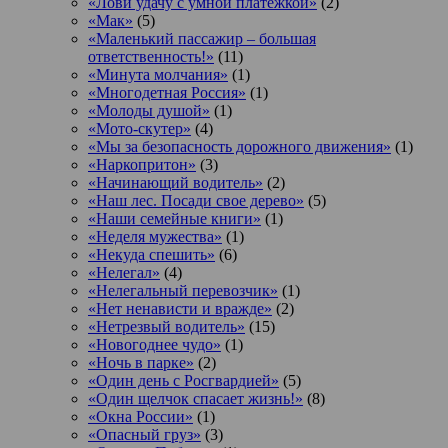
«Лови удачу с умной платежкой»
(2)
«Мак»
(5)
«Маленький пассажир – большая
ответственность!»
(11)
«Минута молчания»
(1)
«Многодетная Россия»
(1)
«Молоды душой»
(1)
«Мото-скутер»
(4)
«Мы за безопасность дорожного движения»
(1)
«Наркопритон»
(3)
«Начинающий водитель»
(2)
«Наш лес. Посади свое дерево»
(5)
«Наши семейные книги»
(1)
«Неделя мужества»
(1)
«Некуда спешить»
(6)
«Нелегал»
(4)
«Нелегальный перевозчик»
(1)
«Нет ненависти и вражде»
(2)
«Нетрезвый водитель»
(15)
«Новогоднее чудо»
(1)
«Ночь в парке»
(2)
«Один день с Росгвардией»
(5)
«Один щелчок спасает жизнь!»
(8)
«Окна России»
(1)
«Опасный груз»
(3)