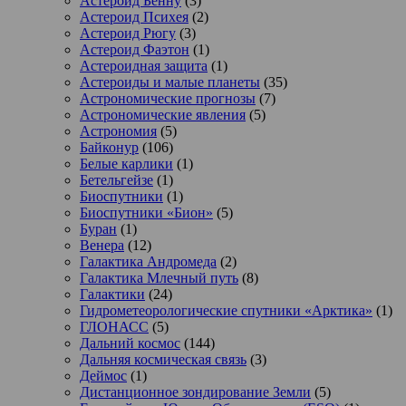
Астероид Бенну
(3)
Астероид Психея
(2)
Астероид Рюгу
(3)
Астероид Фаэтон
(1)
Астероидная защита
(1)
Астероиды и малые планеты
(35)
Астрономические прогнозы
(7)
Астрономические явления
(5)
Астрономия
(5)
Байконур
(106)
Белые карлики
(1)
Бетельгейзе
(1)
Биоспутники
(1)
Биоспутники «Бион»
(5)
Буран
(1)
Венера
(12)
Галактика Андромеда
(2)
Галактика Млечный путь
(8)
Галактики
(24)
Гидрометеорологические спутники «Арктика»
(1)
ГЛОНАСС
(5)
Дальний космос
(144)
Дальняя космическая связь
(3)
Деймос
(1)
Дистанционное зондирование Земли
(5)