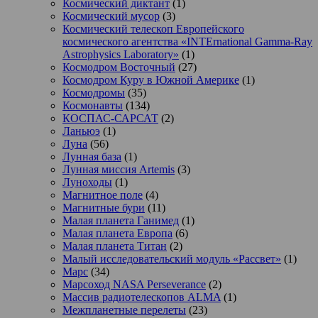
Космический диктант
(1)
Космический мусор
(3)
Космический телескоп Европейского
космического агентства «INTErnational Gamma-Ray
Astrophysics Laboratory»
(1)
Космодром Восточный
(27)
Космодром Куру в Южной Америке
(1)
Космодромы
(35)
Космонавты
(134)
КОСПАС-САРСАТ
(2)
Ланьюэ
(1)
Луна
(56)
Лунная база
(1)
Лунная миссия Artemis
(3)
Луноходы
(1)
Магнитное поле
(4)
Магнитные бури
(11)
Малая планета Ганимед
(1)
Малая планета Европа
(6)
Малая планета Титан
(2)
Малый исследовательский модуль «Рассвет»
(1)
Марс
(34)
Марсоход NASA Perseverance
(2)
Массив радиотелескопов ALMA
(1)
Межпланетные перелеты
(23)