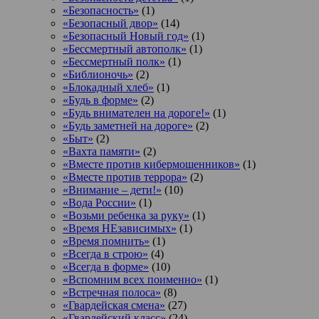
«Безопасность»
(1)
«Безопасный двор»
(14)
«Безопасный Новый год»
(1)
«Бессмертный автополк»
(1)
«Бессмертный полк»
(1)
«Библионочь»
(2)
«Блокадный хлеб»
(1)
«Будь в форме»
(2)
«Будь внимателен на дороге!»
(1)
«Будь заметней на дороге»
(2)
«Быт»
(2)
«Вахта памяти»
(2)
«Вместе против кибермошенников»
(1)
«Вместе против террора»
(2)
«Внимание – дети!»
(10)
«Вода России»
(1)
«Возьми ребенка за руку»
(1)
«Время НЕзависимых»
(1)
«Время помнить»
(1)
«Всегда в строю»
(4)
«Всегда в форме»
(10)
«Вспомним всех поименно»
(1)
«Встречная полоса»
(8)
«Гвардейская смена»
(27)
«Гвардейский класс»
(24)