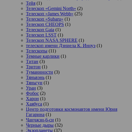
Тейя
(1)
Телескоп «Gemini North»
(2)
Телескоп «James Webb»
(25)
Телескоп «Subaru»
(1)
Телескоп CHEOPS
(1)
Телескоп Gaia
(1)
Телескоп LSST
(1)
Телескоп NASA SPHERE
(1)
телескоп имени Дэниела К. Иноуэ
(1)
Телескопы
(11)
Темные карлики
(1)
Титан
(3)
Тритон
(1)
Туманнности
(3)
Тяньвэнь
(1)
Тяньгун
(1)
Уран
(3)
Фобос
(2)
Харон
(1)
Хаябуса
(1)
Центр подготовки космонавтов имени Юрия
Гагарина
(1)
Чанчжэн-6-си
(1)
Черные дыры
(32)
Экзопланеты
(37)