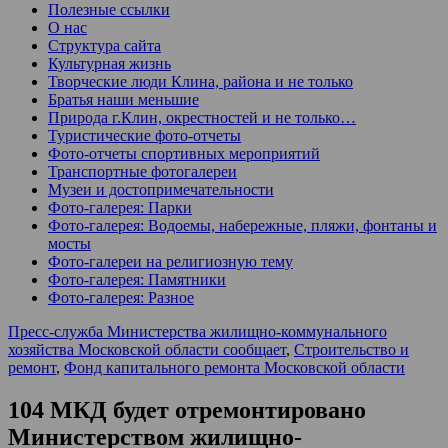
Полезные ссылки
О нас
Структура сайта
Культурная жизнь
Творческие люди Клина, района и не только
Братья наши меньшие
Природа г.Клин, окрестностей и не только…
Туристические фото-отчеты
Фото-отчеты спортивных мероприятий
Транспортные фотогалереи
Музеи и достопримечательности
Фото-галерея: Парки
Фото-галерея: Водоемы, набережные, пляжи, фонтаны и
мосты
Фото-галереи на религиозную тему
Фото-галерея: Памятники
Фото-галерея: Разное
Пресс-служба Министерства жилищно-коммунального
хозяйства Московской области сообщает
,
Строительство и
ремонт
,
Фонд капитального ремонта Московской области
104 МКД будет отремонтировано
Министерством жилищно-