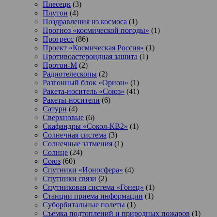
Плесецк
(3)
Плутон
(4)
Поздравления из космоса
(1)
Прогноз «космической погоды»
(1)
Прогресс
(86)
Проект «Космическая Россия»
(1)
Противоастероидная защита
(1)
Протон-М
(2)
Радиотелескопы
(2)
Разгонный блок «Орион»
(1)
Ракета-носитель «Союз»
(41)
Ракеты-носители
(6)
Сатурн
(4)
Сверхновые
(6)
Скафандры «Сокол-КВ2»
(1)
Солнечная система
(3)
Солнечные затмения
(1)
Солнце
(24)
Союз
(60)
Спутники «Ионосфера»
(4)
Спутники связи
(2)
Спутниковая система «Гонец»
(1)
Станции приема информации
(1)
Суборбитальные полеты
(1)
Съемка подтоплений и природных пожаров
(1)