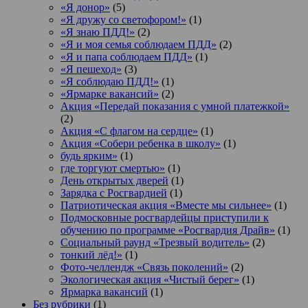
«Я донор»
(5)
«Я дружу со светофором!»
(1)
«Я знаю ПДД!»
(2)
«Я и моя семья соблюдаем ПДД»
(2)
«Я и папа соблюдаем ПДД»
(1)
«Я пешеход»
(3)
«Я соблюдаю ПДД!»
(1)
«Ярмарке вакансий»
(2)
Акция «Передай показания с умной платежкой»
(2)
Акция «С флагом на сердце»
(1)
Акция «Собери ребенка в школу»
(1)
будь ярким»
(1)
где торгуют смертью»
(1)
День открытых дверей
(1)
Зарядка с Росгвардией
(1)
Патриотическая акция «Вместе мы сильнее»
(1)
Подмосковные росгвардейцы приступили к
обучению по программе «Росгвардия Драйв»
(1)
Социальный раунд «Трезвый водитель»
(2)
тонкий лёд!»
(1)
Фото-челлендж «Связь поколений»
(2)
Экологическая акция «Чистый берег»
(1)
Ярмарка вакансий
(1)
Без рубрики
(1)