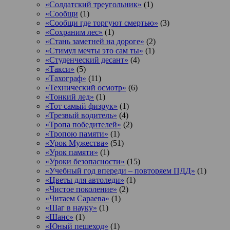
«Солдатский треугольник»
(1)
«Сообщи
(1)
«Сообщи где торгуют смертью»
(3)
«Сохраним лес»
(1)
«Стань заметней на дороге»
(2)
«Стимул мечты это сам ты»
(1)
«Студенческий десант»
(4)
«Такси»
(5)
«Тахограф»
(11)
«Технический осмотр»
(6)
«Тонкий лед»
(1)
«Тот самый физрук»
(1)
«Трезвый водитель»
(4)
«Тропа победителей»
(2)
«Тропою памяти»
(1)
«Урок Мужества»
(51)
«Урок памяти»
(1)
«Уроки безопасности»
(15)
«Учебный год впереди – повторяем ПДД»
(1)
«Цветы для автоледи»
(1)
«Чистое поколение»
(2)
«Читаем Сараева»
(1)
«Шаг в науку»
(1)
«Шанс»
(1)
«Юный пешеход»
(1)