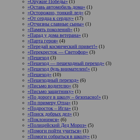
«Оружие Победы»
(1)
«Оставь автомобиль дома»
(1)
«Осторожно, тонкий лед»
(2)
«От сердца к сердцу»
(17)
«Отчизны славные сыны»
(1)
«Память поколений»
(1)
«Парад у дома ветерана»
(1)
«Парта героя»
(4)
«Передай космический привет!»
(1)
«Перекресток — Светофор»
(3)
«Пешеход
(3)
«Пешеход — пешеходный переход»
(3)
«Пешеход будь внимателен!»
(1)
«Пешеход»
(10)
«Пешеходный переход»
(6)
«Письмо водителю»
(3)
«Письмо защитнику»
(1)
«По дороге в школу – безопасно!»
(1)
«По примеру Отца»
(1)
«Подросток ‒ Игла»
(1)
«Поиск добрых дел»
(1)
«Поклонимся»
(6)
«Полицейский Дед Мороз»
(5)
«Помоги пойти учиться»
(1)
«Помоги собраться в школу»
(1)