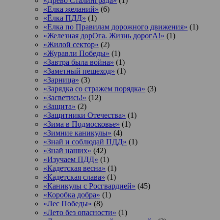
«Древо Сталинграда»
(1)
«Елка желаний»
(6)
«Ёлка ПДД»
(1)
«Елка по Правилам дорожного движения»
(1)
«Железная дорОга. Жизнь дорогА!»
(1)
«Жилой сектор»
(2)
«Журавли Победы»
(1)
«Завтра была война»
(1)
«Заметный пешеход»
(1)
«Зарница»
(3)
«Зарядка со стражем порядка»
(3)
«Засветись!»
(12)
«Защита»
(2)
«Защитники Отечества»
(1)
«Зима в Подмосковье»
(1)
«Зимние каникулы»
(4)
«Знай и соблюдай ПДД»
(1)
«Знай наших»
(42)
«Изучаем ПДД»
(1)
«Кадетская весна»
(1)
«Кадетская слава»
(1)
«Каникулы с Росгвардией»
(45)
«Коробка добра»
(1)
«Лес Победы»
(8)
«Лето без опасности»
(1)