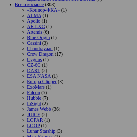
Все о космосе
(808)
«Кондор-ФКА»
(1)
ALMA
(1)
Apollo
(1)
ART-XC
(1)
Artemis
(6)
Blue Origin
(1)
Cassini
(3)
Chandrayaan
(1)
Crew Dragon
(17)
Cygnus
(1)
CZ-6C
(1)
DART
(2)
ESA NASA
(1)
Europa Clipper
(3)
ExoMars
(1)
Falcon
(5)
Hubble
(7)
InSight
(2)
James Webb
(36)
JUICE
(2)
LOFAR
(1)
LOOP
(1)
Lunar Starship
(3)
Mars Express
(1)