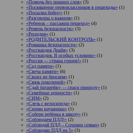
«Помочь без лишних слов»
(3)
«Посвящение первоклассников в пешеходы»
(1)
«Посылка бойцу»
(1)
«Разговоры о важном»
(1)
«Ребенок – пассажир пешеход»
(4)
«Ремень безопасности»
(3)
«Рецидив»
(1)
«РОДИТЕЛЬСКИЙ КОНТРОЛЬ»
(1)
«Ромашка безопасности»
(2)
«Росгвардия Драйв»
(3)
«Росгвардия. В особых условиях»
(1)
«Россия — страна героев!»
(1)
«Сад памяти»
(1)
«Свеча памяти»
(6)
«Своих не бросаем»
(1)
«Связь поколений»
(7)
«Сдай батарейку — спаси природу»
(1)
«Семейные ценности»
(1)
«СИМ»
(2)
«Слезь с велосипеда»
(1)
«Сними наушники»
(1)
«Собери ребёнка в школу»
(1)
«Соблюдаем ПДД!»
(2)
«Соблюдай ПДД – Сохрани семью»
(2)
«Соблюдаю ПДД на 5»
(3)