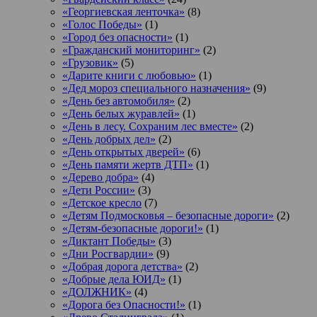
«Георгиевская ленточка»
(8)
«Голос Победы»
(1)
«Город без опасности»
(1)
«Гражданский мониторинг»
(2)
«Грузовик»
(5)
«Дарите книги с любовью»
(1)
«Дед мороз специального назначения»
(9)
«День без автомобиля»
(2)
«День белых журавлей»
(1)
«День в лесу. Сохраним лес вместе»
(2)
«День добрых дел»
(2)
«День открытых дверей»
(6)
«День памяти жертв ДТП»
(1)
«Дерево добра»
(4)
«Дети России»
(3)
«Детское кресло
(7)
«Детям Подмосковья – безопасные дороги»
(2)
«Детям-безопасные дороги!»
(1)
«Диктант Победы»
(3)
«Дни Росгвардии»
(9)
«Добрая дорога детства»
(2)
«Добрые дела ЮИД»
(1)
«ДОЛЖНИК»
(4)
«Дорога без Опасности!»
(1)