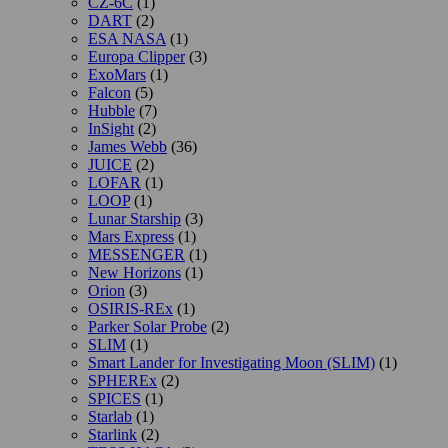
CZ-6C
(1)
DART
(2)
ESA NASA
(1)
Europa Clipper
(3)
ExoMars
(1)
Falcon
(5)
Hubble
(7)
InSight
(2)
James Webb
(36)
JUICE
(2)
LOFAR
(1)
LOOP
(1)
Lunar Starship
(3)
Mars Express
(1)
MESSENGER
(1)
New Horizons
(1)
Orion
(3)
OSIRIS-REx
(1)
Parker Solar Probe
(2)
SLIM
(1)
Smart Lander for Investigating Moon (SLIM)
(1)
SPHEREx
(2)
SPICES
(1)
Starlab
(1)
Starlink
(2)