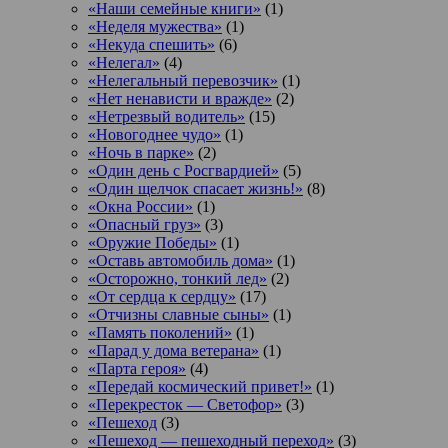
«Наши семейные книги»
(1)
«Неделя мужества»
(1)
«Некуда спешить»
(6)
«Нелегал»
(4)
«Нелегальный перевозчик»
(1)
«Нет ненависти и вражде»
(2)
«Нетрезвый водитель»
(15)
«Новогоднее чудо»
(1)
«Ночь в парке»
(2)
«Один день с Росгвардией»
(5)
«Один щелчок спасает жизнь!»
(8)
«Окна России»
(1)
«Опасный груз»
(3)
«Оружие Победы»
(1)
«Оставь автомобиль дома»
(1)
«Осторожно, тонкий лед»
(2)
«От сердца к сердцу»
(17)
«Отчизны славные сыны»
(1)
«Память поколений»
(1)
«Парад у дома ветерана»
(1)
«Парта героя»
(4)
«Передай космический привет!»
(1)
«Перекресток — Светофор»
(3)
«Пешеход
(3)
«Пешеход — пешеходный переход»
(3)