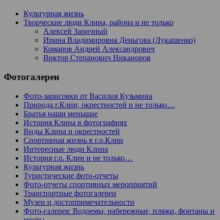
Культурная жизнь
Творческие люди Клина, района и не только
Алексей Заричный
Ирина Владимировна Деньгова (Лукашенко)
Комаров Андрей Александрович
Виктор Степанович Никаноров
Фотогалереи
Фото-зарисовки от Василия Кузьмина
Природа г.Клин, окрестностей и не только…
Братья наши меньшие
История Клина в фотографиях
Виды Клина и окрестностей
Спортивная жизнь в г.о.Клин
Интересные люди Клина
История г.о. Клин и не только…
Культурная жизнь
Туристические фото-отчеты
Фото-отчеты спортивных мероприятий
Транспортные фотогалереи
Музеи и достопримечательности
Фото-галерея: Водоемы, набережные, пляжи, фонтаны и
мосты