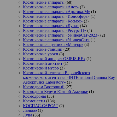
Космические аппараты
(68)
Космические аппараты «Аист»
(2)
Космические аппараты «Арктика-М»
(1)
Космические аппараты «Ионосфера»
(1)
Космические аппараты «Космос»
(3)
Космические аппараты «Луна»
(14)
Космические аппараты «Ресурс-П»
(4)
Космические аппараты «УниверСат-2023»
(2)
Космические аппараты «УниверСат»
(1)
Космические спутники «Метеор»
(4)
Космические станции
(20)
Космические уроки
(8)
Космический аппарат OSIRIS-REx
(1)
Космический диктант
(1)
Космический мусор
(3)
Космический телескоп Европейского
космического агентства «INTErnational Gamma-Ray
Astrophysics Laboratory»
(1)
Космодром Восточный
(27)
Космодром Куру в Южной Америке
(1)
Космодромы
(35)
Космонавты
(134)
КОСПАС-САРСАТ
(2)
Ланьюэ
(1)
Луна
(56)