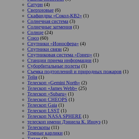
Сатурн
(4)
Сверхновые
(6)
Скафандры «Сокол-КВ2»
(1)
Солнечная система
(3)
Солнечные затмения
(1)
Солнце
(24)
Союз
(60)
Спутники «Ионосфера»
(4)
Спутники связи
(2)
Спутниковая система «Гонец»
(1)
Станции приема информации
(1)
Суборбитальные полеты
(1)
Съемка подтоплений и природных пожаров
(1)
Тейя
(1)
Телескоп «Gemini North»
(2)
Телескоп «James Webb»
(25)
Телескоп «Subaru»
(1)
Телескоп CHEOPS
(1)
Телескоп Gaia
(1)
Телескоп LSST
(1)
Телескоп NASA SPHERE
(1)
телескоп имени Дэниела К. Иноуэ
(1)
Телескопы
(11)
Темные карлики
(1)
Титан
(3)