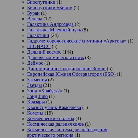
Биоспутники
(1)
Биоспутники «Бион»
(5)
Буран
(1)
Венера
(12)
Галактика Андромеда
(2)
Галактика Млечный путь
(8)
Галактики
(24)
Гидрометеорологические спутники «Арктика»
(1)
ГЛОНАСС
(5)
Дальний космос
(144)
Дальняя космическая связь
(3)
Деймос
(1)
Дистанционное зондирование Земли
(5)
Европейская Южная Обсерватория (ESO)
(1)
Затмения
(2)
Звезды
(21)
Зонд «Хаябус-2»
(1)
Зонд Juno
(1)
Квазары
(1)
Квазиспутник Камоалева
(1)
Кометы
(15)
Коммерческие полеты
(1)
Космическая дальняя связь
(1)
Космическая система для наблюдения
арктического региона
(1)