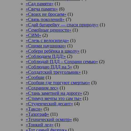
«Сад памяти»
(1)
«Свеча памяти»
(6)
«Своих не бросаем»
(1)
«Связь поколений»
(7)
«Сдай батарейку — спаси природу»
(1)
«Семейные ценности»
(1)
«СИМ»
(2)
«Слезь с велосипеда»
(1)
«Сними наушники»
(1)
«Собери ребёнка в школу»
(1)
«Соблюдаем ПДД!»
(2)
«Соблюдай ПДД – Сохрани семью»
(2)
«Соблюдаю ПДД на 5»
(3)
«Солдатский треугольник»
(1)
«Сообщи
(1)
«Сообщи где торгуют смертью»
(3)
«Сохраним лес»
(1)
«Стань заметней на дороге»
(2)
«Стимул мечты это сам ты»
(1)
«Студенческий десант»
(4)
«Такси»
(5)
«Тахограф»
(11)
«Технический осмотр»
(6)
«Тонкий лед»
(1)
«Тот самый физрук»
(1)