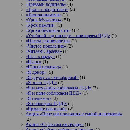
«Трезвый водитель»
(4)
«Тропа победителей»
(2)
«Тропою памяти»
(1)
«Урок Мужества»
(51)
«Урок памяти»
(1)
«Уроки безопасности»
(15)
«Учебный год впереди – повторяем ПДД»
(1)
«Цветы для автоледи»
(1)
«Чистое поколение»
(2)
«Читаем Сараева»
(1)
«Шаг в науку»
(1)
«Шанс»
(1)
«Юный пешеход»
(1)
«Я донор»
(5)
«Я дружу со светофором!»
(1)
«Я знаю ПДД!»
(2)
«Я и моя семья соблюдаем ПДД»
(2)
«Я и папа соблюдаем ПДД»
(1)
«Я пешеход»
(3)
«Я соблюдаю ПДД!»
(1)
«Ярмарке вакансий»
(2)
Акция «Передай показания с умной платежкой»
(2)
Акция «С флагом на сердце»
(1)
Акция «Собери ребенка в школу»
(1)