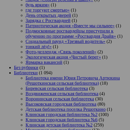
будь ярким»
(1)
где торгуют смертью»
(1)
День открытых дверей
(1)
Зарядка с Росгвардией
(1)
Патриотическая акция «Вместе мы сильнее»
(1)
Подмосковные росгвардейцы приступили к
обучению по программе «Росгвардия Драйв»
(1)
Социальный раунд «Трезвый водитель»
(2)
тонкий лёд!»
(1)
Фото-челлендж «Связь поколений»
(2)
Экологическая акция «Чистый берег»
(1)
Ярмарка вакансий
(1)
Без рубрики
(1)
Библиотеки
(1 094)
Библиотека имени Юрия Петровича Артюхина
(Решоткинская сельская библиотека)
(18)
Биревская сельская библиотека
(3)
Воздвиженская сельская библиотека
(4)
Воронинская сельская библиотека
(30)
Высоковская городская библиотека
(80)
Детская библиотека поселка Решоткино
(1)
Клинская городская библиотека №2
(100)
Клинская городская библиотека №6
(5)
Клинская детская библиотека №2
(259)