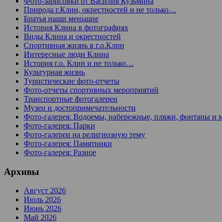
Фото-зарисовки от Василия Кузьмина
Природа г.Клин, окрестностей и не только…
Братья наши меньшие
История Клина в фотографиях
Виды Клина и окрестностей
Спортивная жизнь в г.о.Клин
Интересные люди Клина
История г.о. Клин и не только…
Культурная жизнь
Туристические фото-отчеты
Фото-отчеты спортивных мероприятий
Транспортные фотогалереи
Музеи и достопримечательности
Фото-галерея: Водоемы, набережные, пляжи, фонтаны и 
Фото-галерея: Парки
Фото-галереи на религиозную тему
Фото-галерея: Памятники
Фото-галерея: Разное
Архивы
Август 2026
Июль 2026
Июнь 2026
Май 2026