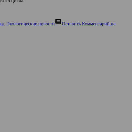
утого цикла.
comment
к»
,
Экологические новости
Оставить Комментарий
на