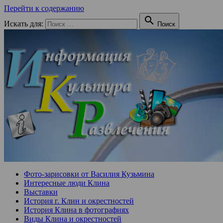
Перейти к содержанию

Искать для:
Поиск
Фото-зарисовки от Василия Кузьмина
Интересные люди Клина
Выставки
История г. Клин и окрестностей
История Клина в фотографиях
Виды Клина и окрестностей