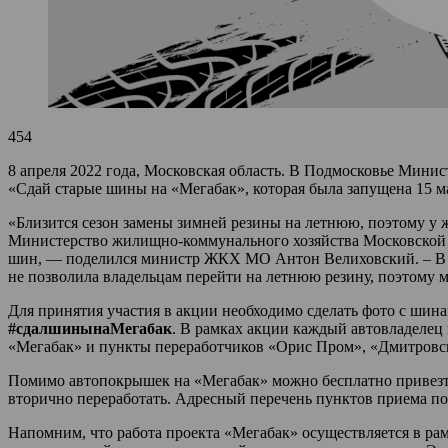
454
8 апреля 2022 года, Московская область. В Подмосковье Мин
«Сдай старые шины на «Мегабак», которая была запущена 15 м
«Близится сезон замены зимней резины на летнюю, поэтому у 
Министерство жилищно-коммунального хозяйства Московской 
шин, — поделился министр ЖКХ МО Антон Велиховский. – В 
не позволила владельцам перейти на летнюю резину, поэтому 
Для принятия участия в акции необходимо сделать фото с шин
#сдалшинынаМегабак
. В рамках акции каждый автовладеле
«Мегабак» и пункты переработчиков «Орис Пром», «Дмитровс
Помимо автопокрышек на «Мегабак» можно бесплатно привезти 
вторично переработать. Адресный перечень пунктов приема п
Напомним, что работа проекта «Мегабак» осуществляется в рам