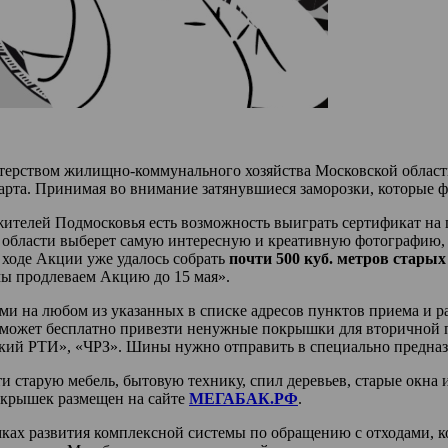
истерством жилищно-коммунального хозяйства Московской облас
арта. Принимая во внимание затянувшиеся заморозки, которые ф
жителей Подмосковья есть возможность выиграть сертификат на
области выберет самую интересную и креативную фотографию, 
ходе Акции уже удалось собрать
почти 500 куб. метров стары
мы продлеваем Акцию до 15 мая».
ами на любом из указанных в списке адресов пунктов приема и 
ц может бесплатно привезти ненужные покрышки для вторичной 
кий РТИ», «ЧРЗ». Шины нужно отправить в специально предназ
старую мебель, бытовую технику, спил деревьев, старые окна 
окрышек размещен на сайте
МЕГАБАК.РФ
.
ках развития комплексной системы по обращению с отходами, ко