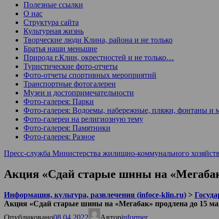
Полезные ссылки
О нас
Структура сайта
Культурная жизнь
Творческие люди Клина, района и не только
Братья наши меньшие
Природа г.Клин, окрестностей и не только…
Туристические фото-отчеты
Фото-отчеты спортивных мероприятий
Транспортные фотогалереи
Музеи и достопримечательности
Фото-галерея: Парки
Фото-галерея: Водоемы, набережные, пляжи, фонтаны и 
Фото-галереи на религиозную тему
Фото-галерея: Памятники
Фото-галерея: Разное
Пресс-служба Министерства жилищно-коммунального хозяйств
Акция «Сдай старые шины на «Мегабак
Информация, культура, развлечения (infoce-klin.ru)
>
Госуда
Акция «Сдай старые шины на «Мегабак» продлена до 15 
Опубликовано
08.04.2022
Автор
informer