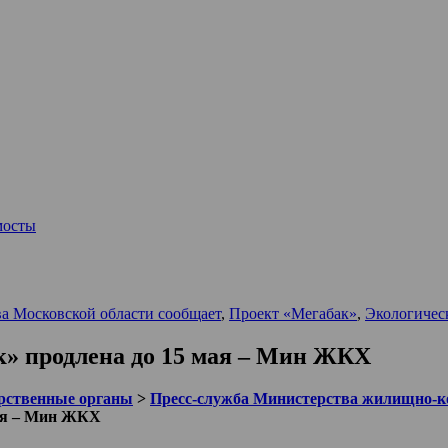
мосты
а Московской области сообщает
,
Проект «Мегабак»
,
Экологичес
» продлена до 15 мая – Мин ЖКХ
рственные органы
>
Пресс-служба Министерства жилищно-ко
мая – Мин ЖКХ