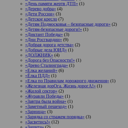
«День памяти жертв ДТП»
(1)
«Дерево добра»
(4)
«Дети России»
(3)
«Детское кресло
(7)
«Детям Подмосковья – безопасные дороги»
(2)
«Детям-безопасные дороги!»
(1)
«Диктант Победы»
(3)
«Дни Росгвардии»
(9)
«Добрая дорога детства»
(2)
«Добрые дела ЮИД»
(1)
«ДОЛЖНИК»
(4)
«Дорога без Опасности!»
(1)
«Древо Сталинграда»
(1)
«Елка желаний»
(6)
«Ёлка ПДД»
(1)
«Елка по Правилам дорожного движения»
(1)
«Железная дорОга. Жизнь дорогА!»
(1)
«Жилой сектор»
(2)
«Журавли Победы»
(1)
«Завтра была война»
(1)
«Заметный пешеход»
(1)
«Зарница»
(3)
«Зарядка со стражем порядка»
(3)
«Засветись!»
(12)
«Защита»
(2)