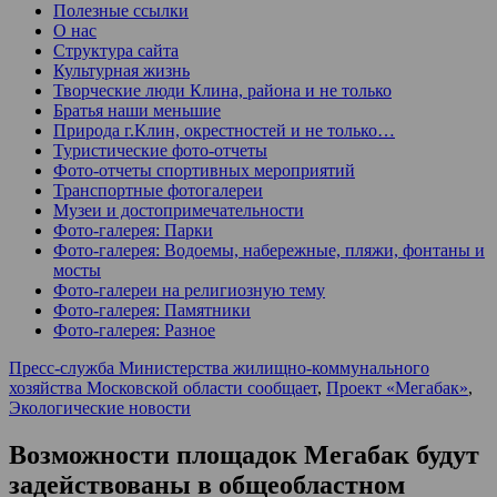
Полезные ссылки
О нас
Структура сайта
Культурная жизнь
Творческие люди Клина, района и не только
Братья наши меньшие
Природа г.Клин, окрестностей и не только…
Туристические фото-отчеты
Фото-отчеты спортивных мероприятий
Транспортные фотогалереи
Музеи и достопримечательности
Фото-галерея: Парки
Фото-галерея: Водоемы, набережные, пляжи, фонтаны и
мосты
Фото-галереи на религиозную тему
Фото-галерея: Памятники
Фото-галерея: Разное
Пресс-служба Министерства жилищно-коммунального
хозяйства Московской области сообщает
,
Проект «Мегабак»
,
Экологические новости
Возможности площадок Мегабак будут
задействованы в общеобластном