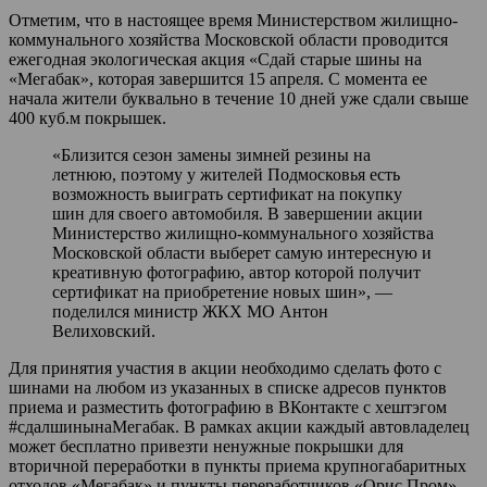
Отметим, что в настоящее время Министерством жилищно-
коммунального хозяйства Московской области проводится
ежегодная экологическая акция «Сдай старые шины на
«Мегабак», которая завершится 15 апреля. С момента ее
начала жители буквально в течение 10 дней уже сдали свыше
400 куб.м покрышек.
«Близится сезон замены зимней резины на
летнюю, поэтому у жителей Подмосковья есть
возможность выиграть сертификат на покупку
шин для своего автомобиля. В завершении акции
Министерство жилищно-коммунального хозяйства
Московской области выберет самую интересную и
креативную фотографию, автор которой получит
сертификат на приобретение новых шин», —
поделился министр ЖКХ МО Антон
Велиховский.
Для принятия участия в акции необходимо сделать фото с
шинами на любом из указанных в списке адресов пунктов
приема и разместить фотографию в ВКонтакте с хештэгом
#сдалшинынаМегабак. В рамках акции каждый автовладелец
может бесплатно привезти ненужные покрышки для
вторичной переработки в пункты приема крупногабаритных
отходов «Мегабак» и пункты переработчиков «Орис Пром»,