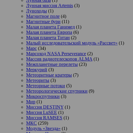
Лунная база
(1)
Лунная миссия Artemis
(3)
Луноходы
(1)
Магнитное поле
(4)
Магнитные бури
(11)
Малая планета Ганимед
(1)
Малая планета Европа
(6)
Малая планета Титан
(2)
Малый исследовательский модуль «Рассвет»
(1)
Марс
(34)
Марсоход NASA Perseverance
(2)
Массив радиотелескопов ALMA
(1)
Межпланетные перелеты
(23)
Меркурий
(3)
Метеоритные кратеры
(7)
Метеориты
(3)
Метеорные потоки
(5)
Метеорологические спутники
(9)
Микроспутники
(3)
Мир
(1)
Миссия DESTINY
(1)
Миссия LuSEE
(1)
Миссия RAMSES
(1)
МКС
(259)
Модуль «Звезда»
(1)