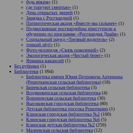
будь ярким»
(1)
где торгуют смертью»
(1)
День открытых дверей
(1)
Зарядка с Росгвардией
(1)
Патриотическая акция «Вместе мы сильнее»
(1)
Подмосковные росгвардейцы приступили к
обучению по программе «Росгвардия Драйв»
(1)
Социальный раунд «Трезвый водитель»
(2)
тонкий лёд!»
(1)
Фото-челлендж «Связь поколений»
(2)
Экологическая акция «Чистый берег»
(1)
Ярмарка вакансий
(1)
Без рубрики
(1)
Библиотеки
(1 094)
Библиотека имени Юрия Петровича Артюхина
(Решоткинская сельская библиотека)
(18)
Биревская сельская библиотека
(3)
Воздвиженская сельская библиотека
(4)
Воронинская сельская библиотека
(30)
Высоковская городская библиотека
(80)
Детская библиотека поселка Решоткино
(1)
Клинская городская библиотека №2
(100)
Клинская городская библиотека №6
(5)
Клинская детская библиотека №2
(259)
Малеевская сельская библиотека
(12)