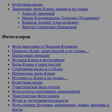
Культурная жизнь
Творческие люди Клина, района и не только
Алексей Заричный
Ирина Владимировна Деньгова (Лукашенко)
Комаров Андрей Александрович
Виктор Степанович Никаноров
Фотогалереи
Фото-зарисовки от Василия Кузьмина
Природа г.Клин, окрестностей и не только…
Братья наши меньшие
История Клина в фотографиях
Виды Клина и окрестностей
Спортивная жизнь в г.о.Клин
Интересные люди Клина
История г.о. Клин и не только…
Культурная жизнь
Туристические фото-отчеты
Фото-отчеты спортивных мероприятий
Транспортные фотогалереи
Музеи и достопримечательности
Фото-галерея: Водоемы, набережные, пляжи, фонтаны и
мосты