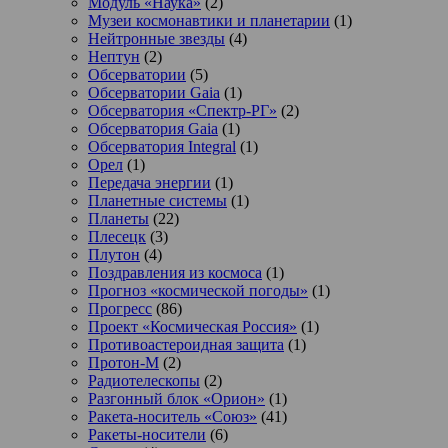
Модуль «Наука»
(2)
Музеи космонавтики и планетарии
(1)
Нейтронные звезды
(4)
Нептун
(2)
Обсерватории
(5)
Обсерватории Gaia
(1)
Обсерватория «Спектр-РГ»
(2)
Обсерватория Gaia
(1)
Обсерватория Integral
(1)
Орел
(1)
Передача энергии
(1)
Планетные системы
(1)
Планеты
(22)
Плесецк
(3)
Плутон
(4)
Поздравления из космоса
(1)
Прогноз «космической погоды»
(1)
Прогресс
(86)
Проект «Космическая Россия»
(1)
Противоастероидная защита
(1)
Протон-М
(2)
Радиотелескопы
(2)
Разгонный блок «Орион»
(1)
Ракета-носитель «Союз»
(41)
Ракеты-носители
(6)