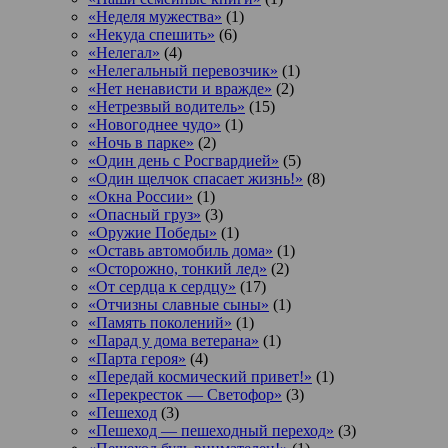
«Неделя мужества»
(1)
«Некуда спешить»
(6)
«Нелегал»
(4)
«Нелегальный перевозчик»
(1)
«Нет ненависти и вражде»
(2)
«Нетрезвый водитель»
(15)
«Новогоднее чудо»
(1)
«Ночь в парке»
(2)
«Один день с Росгвардией»
(5)
«Один щелчок спасает жизнь!»
(8)
«Окна России»
(1)
«Опасный груз»
(3)
«Оружие Победы»
(1)
«Оставь автомобиль дома»
(1)
«Осторожно, тонкий лед»
(2)
«От сердца к сердцу»
(17)
«Отчизны славные сыны»
(1)
«Память поколений»
(1)
«Парад у дома ветерана»
(1)
«Парта героя»
(4)
«Передай космический привет!»
(1)
«Перекресток — Светофор»
(3)
«Пешеход
(3)
«Пешеход — пешеходный переход»
(3)