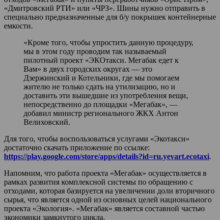
«Дмитровский РТИ» или «ЧРЗ». Шины нужно отправить в
специально предназначенные для б/у покрышек контейнерные
емкости.
«Кроме того, чтобы упростить данную процедуру,
мы в этом году проводим так называемый
пилотный проект «ЭКОтакси. Мегабак едет к
Вам» в двух городских округах — это
Дзержинский и Котельники, где мы помогаем
жителю не только сдать на утилизацию, но и
доставить эти вышедшие из употребления вещи,
непосредственно до площадки «Мегабак», —
добавил министр регионального ЖКХ Антон
Велиховский.
Для того, чтобы воспользоваться услугами «Экотакси»
достаточно скачать приложение по ссылке:
https://play.google.com/store/apps/details?id=ru.yevart.ecotaxi
.
Напомним, что работа проекта «Мегабак» осуществляется в
рамках развития комплексной системы по обращению с
отходами, которая базируется на увеличении доли вторичного
сырья, что является одной из основных целей национального
проекта «Экология». «Мегабак» является составной частью
экономики замкнутого цикла.