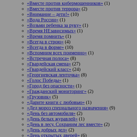
«Вместе против кибермошенников»
(1)
«Вместе против террора»
(2)
«Внимание – дети!»
(10)
«Вода России»
(1)
«Возьми ребенка за руку»
(1)
«Время НЕзависимых»
(1)
«Время помнить»
(1)
«Всегда в строю»
(4)
«Всегда в форме»
(10)
«Вспомним всех поименно»
(1)
«Встречная полоса»
(8)
«Гвардейская смена»
(27)
«Гвардейский класс»
(24)
«Георгиевская ленточка»
(8)
«Голос Победы»
(1)
«Город без опасности»
(1)
«Гражданский мониторинг»
(2)
«Грузовик»
(5)
«Дарите книги с любовью»
(1)
«Дед мороз специального назначения»
(9)
«День без автомобиля»
(2)
«День белых журавлей»
(1)
«День в лесу. Сохраним лес вместе»
(2)
«День добрых дел»
(2)
«День открытых дверей»
(6)