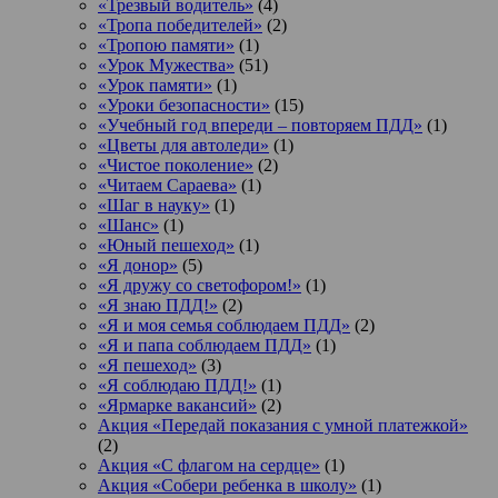
«Трезвый водитель»
(4)
«Тропа победителей»
(2)
«Тропою памяти»
(1)
«Урок Мужества»
(51)
«Урок памяти»
(1)
«Уроки безопасности»
(15)
«Учебный год впереди – повторяем ПДД»
(1)
«Цветы для автоледи»
(1)
«Чистое поколение»
(2)
«Читаем Сараева»
(1)
«Шаг в науку»
(1)
«Шанс»
(1)
«Юный пешеход»
(1)
«Я донор»
(5)
«Я дружу со светофором!»
(1)
«Я знаю ПДД!»
(2)
«Я и моя семья соблюдаем ПДД»
(2)
«Я и папа соблюдаем ПДД»
(1)
«Я пешеход»
(3)
«Я соблюдаю ПДД!»
(1)
«Ярмарке вакансий»
(2)
Акция «Передай показания с умной платежкой»
(2)
Акция «С флагом на сердце»
(1)
Акция «Собери ребенка в школу»
(1)