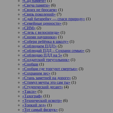
«Сад памяти»
(1)
«Свеча памяти»
(6)
«Своих не бросаем»
(1)
«Связь поколений»
(7)
«Сдай батарейку — спаси природу»
(1)
«Семейные ценности»
(1)
«СИМ»
(2)
«Слезь с велосипеда»
(1)
«Сними наушники»
(1)
«Собери ребёнка в школу»
(1)
«Соблюдаем ПДД!»
(2)
«Соблюдай ПДД – Сохрани семью»
(2)
«Соблюдаю ПДД на 5»
(3)
«Солдатский треугольник»
(1)
«Сообщи
(1)
«Сообщи где торгуют смертью»
(3)
«Сохраним лес»
(1)
«Стань заметней на дороге»
(2)
«Стимул мечты это сам ты»
(1)
«Студенческий десант»
(4)
«Такси»
(5)
«Тахограф»
(11)
«Технический осмотр»
(6)
«Тонкий лед»
(1)
«Тот самый физрук»
(1)