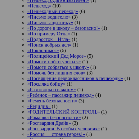
«Пешеход будь внимателен!»
(1)
«Пешеход»
(10)
«Пешеходный переход»
(6)
«Письмо водителю»
(3)
«Письмо защитнику»
(1)
«По дороге в школу – безопасно!»
(1)
«По примеру Отца»
(1)
«Подросток ‒ Игла»
(1)
«Поиск добрых дел»
(1)
«Поклонимся»
(6)
«Полицейский Дед Мороз»
(5)
«Помоги пойти учиться»
(1)
«Помоги собраться в школу»
(1)
«Помочь без лишних слов»
(3)
«Посвящение первоклассников в пешеходы»
(1)
«Посылка бойцу»
(1)
«Разговоры о важном»
(1)
«Ребенок – пассажир пешеход»
(4)
«Ремень безопасности»
(3)
«Рецидив»
(1)
«РОДИТЕЛЬСКИЙ КОНТРОЛЬ»
(1)
«Ромашка безопасности»
(2)
«Росгвардия Драйв»
(3)
«Росгвардия. В особых условиях»
(1)
«Россия — страна героев!»
(1)