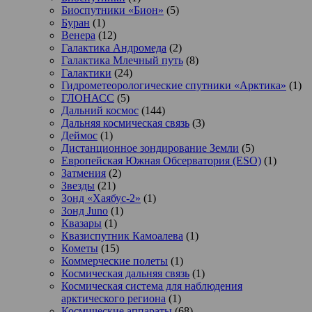
Биоспутники «Бион»
(5)
Буран
(1)
Венера
(12)
Галактика Андромеда
(2)
Галактика Млечный путь
(8)
Галактики
(24)
Гидрометеорологические спутники «Арктика»
(1)
ГЛОНАСС
(5)
Дальний космос
(144)
Дальняя космическая связь
(3)
Деймос
(1)
Дистанционное зондирование Земли
(5)
Европейская Южная Обсерватория (ESO)
(1)
Затмения
(2)
Звезды
(21)
Зонд «Хаябус-2»
(1)
Зонд Juno
(1)
Квазары
(1)
Квазиспутник Камоалева
(1)
Кометы
(15)
Коммерческие полеты
(1)
Космическая дальняя связь
(1)
Космическая система для наблюдения
арктического региона
(1)
Космические аппараты
(68)