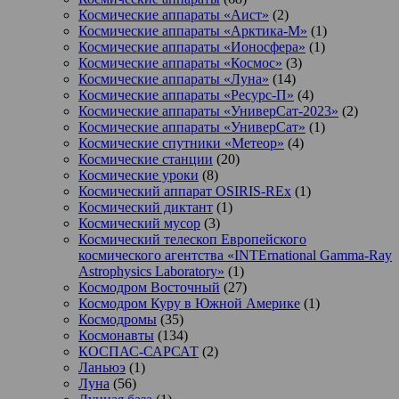
Космические аппараты «Аист»
(2)
Космические аппараты «Арктика-М»
(1)
Космические аппараты «Ионосфера»
(1)
Космические аппараты «Космос»
(3)
Космические аппараты «Луна»
(14)
Космические аппараты «Ресурс-П»
(4)
Космические аппараты «УниверСат-2023»
(2)
Космические аппараты «УниверСат»
(1)
Космические спутники «Метеор»
(4)
Космические станции
(20)
Космические уроки
(8)
Космический аппарат OSIRIS-REx
(1)
Космический диктант
(1)
Космический мусор
(3)
Космический телескоп Европейского
космического агентства «INTErnational Gamma-Ray
Astrophysics Laboratory»
(1)
Космодром Восточный
(27)
Космодром Куру в Южной Америке
(1)
Космодромы
(35)
Космонавты
(134)
КОСПАС-САРСАТ
(2)
Ланьюэ
(1)
Луна
(56)