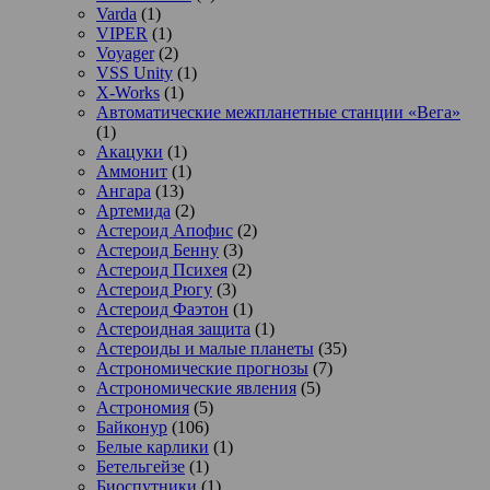
Varda
(1)
VIPER
(1)
Voyager
(2)
VSS Unity
(1)
X-Works
(1)
Автоматические межпланетные станции «Вега»
(1)
Акацуки
(1)
Аммонит
(1)
Ангара
(13)
Артемида
(2)
Астероид Апофис
(2)
Астероид Бенну
(3)
Астероид Психея
(2)
Астероид Рюгу
(3)
Астероид Фаэтон
(1)
Астероидная защита
(1)
Астероиды и малые планеты
(35)
Астрономические прогнозы
(7)
Астрономические явления
(5)
Астрономия
(5)
Байконур
(106)
Белые карлики
(1)
Бетельгейзе
(1)
Биоспутники
(1)