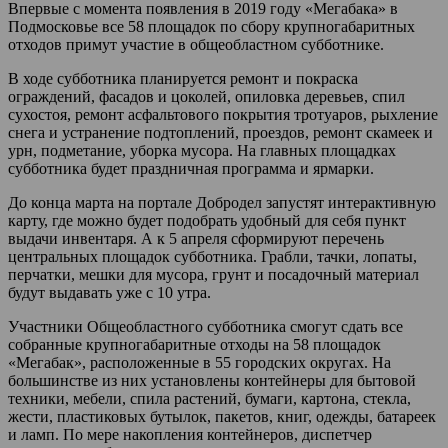
Впервые с момента появления в 2019 году «Мегабака» в
Подмосковье все 58 площадок по сбору крупногабаритных
отходов примут участие в общеобластном субботнике.
В ходе субботника планируется ремонт и покраска
ограждений, фасадов и цоколей, опиловка деревьев, спил
сухостоя, ремонт асфальтового покрытия тротуаров, рыхление
снега и устранение подтоплений, проездов, ремонт скамеек и
урн, подметание, уборка мусора. На главных площадках
субботника будет праздничная программа и ярмарки.
До конца марта на портале Добродел запустят интерактивную
карту, где можно будет подобрать удобный для себя пункт
выдачи инвентаря. А к 5 апреля сформируют перечень
центральных площадок субботника. Грабли, тачки, лопаты,
перчатки, мешки для мусора, грунт и посадочный материал
будут выдавать уже с 10 утра.
Участники Общеобластного субботника смогут сдать все
собранные крупногабаритные отходы на 58 площадок
«Мегабак», расположенные в 55 городских округах. На
большинстве из них установлены контейнеры для бытовой
техники, мебели, спила растений, бумаги, картона, стекла,
жести, пластиковых бутылок, пакетов, книг, одежды, батареек
и ламп. По мере накопления контейнеров, диспетчер