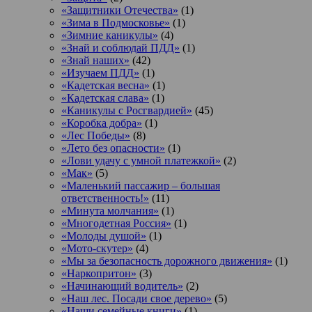
«Защитники Отечества»
(1)
«Зима в Подмосковье»
(1)
«Зимние каникулы»
(4)
«Знай и соблюдай ПДД»
(1)
«Знай наших»
(42)
«Изучаем ПДД»
(1)
«Кадетская весна»
(1)
«Кадетская слава»
(1)
«Каникулы с Росгвардией»
(45)
«Коробка добра»
(1)
«Лес Победы»
(8)
«Лето без опасности»
(1)
«Лови удачу с умной платежкой»
(2)
«Мак»
(5)
«Маленький пассажир – большая
ответственность!»
(11)
«Минута молчания»
(1)
«Многодетная Россия»
(1)
«Молоды душой»
(1)
«Мото-скутер»
(4)
«Мы за безопасность дорожного движения»
(1)
«Наркопритон»
(3)
«Начинающий водитель»
(2)
«Наш лес. Посади свое дерево»
(5)
«Наши семейные книги»
(1)