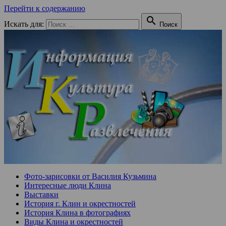
Перейти к содержанию

Искать для:
Поиск
Фото-зарисовки от Василия Кузьмина
Интересные люди Клина
Выставки
История г. Клин и окрестностей
История Клина в фотографиях
Виды Клина и окрестностей