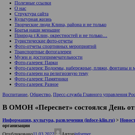
Полезные ссылки
О нас
Структура сайта
Культурная жизнь
Творческие люди Клина, района и не только
Братья наши меньшие
Природа г.Клин, окрестностей и не только…
Туристические фото-отчеты
Фото-отчеты спортивных мероприятий
Транспортные фотогалереи
Музеи и достопримечательности
Фото-галерея: Парки
Фото-галерея: Водоемы, набережные, пляжи, фонтаны и 
Фото-галереи на религиозную тему
Фото-галерея: Памятники
Фото-галерея: Разное
Воспитание
,
Общество
,
Пресс-служба Главного управления Ро
В ОМОН «Пересвет» состоялся День от
Информация, культура, развлечения (infoce-klin.ru)
>
Новости
организации
Опубликовано
11.03.2022
Автор
informer