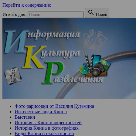
Перейти к содержанию

Искать для:
Поиск
Фото-зарисовки от Василия Кузьмина
Интересные люди Клина
Выставки
История г. Клин и окрестностей
История Клина в фотографиях
Виды Клина и окрестностей