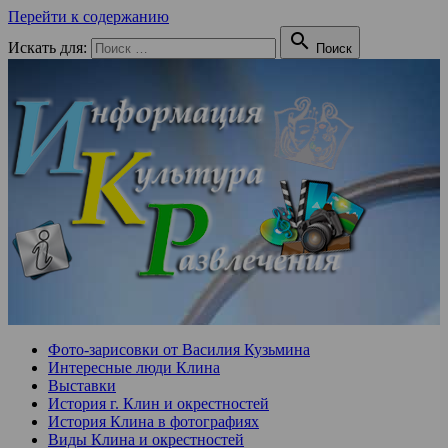
Перейти к содержанию

Искать для:
Поиск
Фото-зарисовки от Василия Кузьмина
Интересные люди Клина
Выставки
История г. Клин и окрестностей
История Клина в фотографиях
Виды Клина и окрестностей