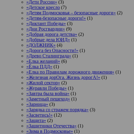
«Дети России»
(3)
«Детское кресло
(7)
«Детям Подмосковья – безопасные дороги»
(2)
«Детям-безопасные дороги!»
(1)
«Диктант Победы»
(3)
«Дни Росгвардии»
(9)
«Добрая дорога детства»
(2)
«Добрые дела ЮИД»
(1)
«ДОЛЖНИК»
(4)
«Дорога без Опасности!»
(1)
«Древо Сталинграда»
(1)
«Елка желаний»
(6)
«Ёлка ПДД»
(1)
«Елка по Правилам дорожного движения»
(1)
«Железная дорОга. Жизнь дорогА!»
(1)
«Жилой сектор»
(2)
«Журавли Победы»
(1)
«Завтра была война»
(1)
«Заметный пешеход»
(1)
«Зарница»
(3)
«Зарядка со стражем порядка»
(3)
«Засветись!»
(12)
«Защита»
(2)
«Защитники Отечества»
(1)
«Зима в Подмосковье»
(1)