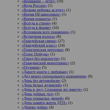
«Внимание – дети!»
(10)
«Вода России»
(1)
«Возьми ребенка за руку»
(1)
«Время НЕзависимых»
(1)
«Время помнить»
(1)
«Всегда в строю»
(4)
«Всегда в форме»
(10)
«Вспомним всех поименно»
(1)
«Встречная полоса»
(8)
«Гвардейская смена»
(27)
«Гвардейский класс»
(24)
«Георгиевская ленточка»
(8)
«Голос Победы»
(1)
«Город без опасности»
(1)
«Гражданский мониторинг»
(2)
«Грузовик»
(5)
«Дарите книги с любовью»
(1)
«Дед мороз специального назначения»
(9)
«День без автомобиля»
(2)
«День белых журавлей»
(1)
«День в лесу. Сохраним лес вместе»
(2)
«День добрых дел»
(2)
«День открытых дверей»
(6)
«День памяти жертв ДТП»
(1)
«Дерево добра»
(4)