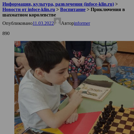
Информация, культура, развлечения (infoce-klin.ru)
>
Новости от infoce-klin.ru
>
Воспитание
>
Приключения в
шахматном королевстве
Опубликовано
11.03.2022
Автор
informer
890