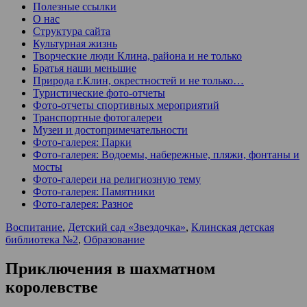
Полезные ссылки
О нас
Структура сайта
Культурная жизнь
Творческие люди Клина, района и не только
Братья наши меньшие
Природа г.Клин, окрестностей и не только…
Туристические фото-отчеты
Фото-отчеты спортивных мероприятий
Транспортные фотогалереи
Музеи и достопримечательности
Фото-галерея: Парки
Фото-галерея: Водоемы, набережные, пляжи, фонтаны и
мосты
Фото-галереи на религиозную тему
Фото-галерея: Памятники
Фото-галерея: Разное
Воспитание
,
Детский сад «Звездочка»
,
Клинская детская
библиотека №2
,
Образование
Приключения в шахматном
королевстве