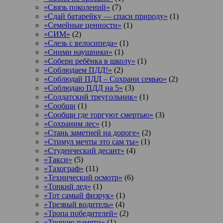
«Связь поколений»
(7)
«Сдай батарейку — спаси природу»
(1)
«Семейные ценности»
(1)
«СИМ»
(2)
«Слезь с велосипеда»
(1)
«Сними наушники»
(1)
«Собери ребёнка в школу»
(1)
«Соблюдаем ПДД!»
(2)
«Соблюдай ПДД – Сохрани семью»
(2)
«Соблюдаю ПДД на 5»
(3)
«Солдатский треугольник»
(1)
«Сообщи
(1)
«Сообщи где торгуют смертью»
(3)
«Сохраним лес»
(1)
«Стань заметней на дороге»
(2)
«Стимул мечты это сам ты»
(1)
«Студенческий десант»
(4)
«Такси»
(5)
«Тахограф»
(11)
«Технический осмотр»
(6)
«Тонкий лед»
(1)
«Тот самый физрук»
(1)
«Трезвый водитель»
(4)
«Тропа победителей»
(2)
«Тропою памяти»
(1)