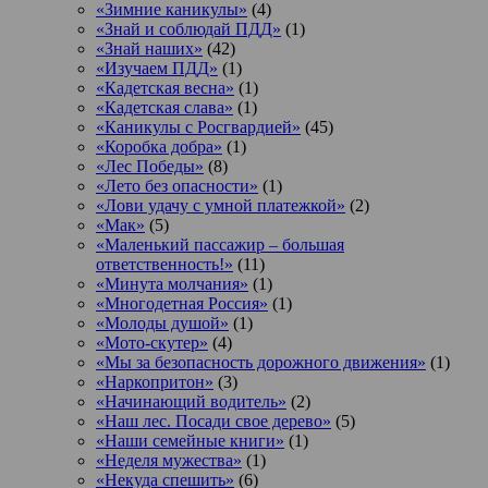
«Зимние каникулы»
(4)
«Знай и соблюдай ПДД»
(1)
«Знай наших»
(42)
«Изучаем ПДД»
(1)
«Кадетская весна»
(1)
«Кадетская слава»
(1)
«Каникулы с Росгвардией»
(45)
«Коробка добра»
(1)
«Лес Победы»
(8)
«Лето без опасности»
(1)
«Лови удачу с умной платежкой»
(2)
«Мак»
(5)
«Маленький пассажир – большая
ответственность!»
(11)
«Минута молчания»
(1)
«Многодетная Россия»
(1)
«Молоды душой»
(1)
«Мото-скутер»
(4)
«Мы за безопасность дорожного движения»
(1)
«Наркопритон»
(3)
«Начинающий водитель»
(2)
«Наш лес. Посади свое дерево»
(5)
«Наши семейные книги»
(1)
«Неделя мужества»
(1)
«Некуда спешить»
(6)