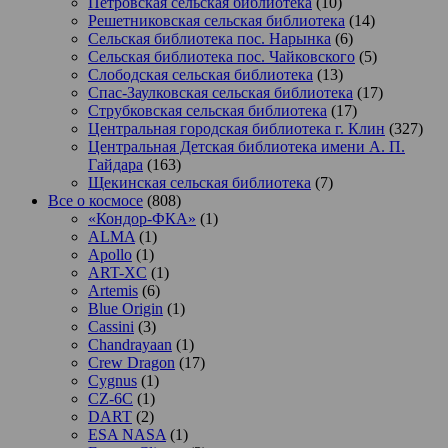
Петровская сельская библиотека
(10)
Решетниковская сельская библиотека
(14)
Сельская библиотека пос. Нарынка
(6)
Сельская библиотека пос. Чайковского
(5)
Слободская сельская библиотека
(13)
Спас-Заулковская сельская библиотека
(17)
Струбковская сельская библиотека
(17)
Центральная городская библиотека г. Клин
(327)
Центральная Детская библиотека имени А. П.
Гайдара
(163)
Щекинская сельская библиотека
(7)
Все о космосе
(808)
«Кондор-ФКА»
(1)
ALMA
(1)
Apollo
(1)
ART-XC
(1)
Artemis
(6)
Blue Origin
(1)
Cassini
(3)
Chandrayaan
(1)
Crew Dragon
(17)
Cygnus
(1)
CZ-6C
(1)
DART
(2)
ESA NASA
(1)