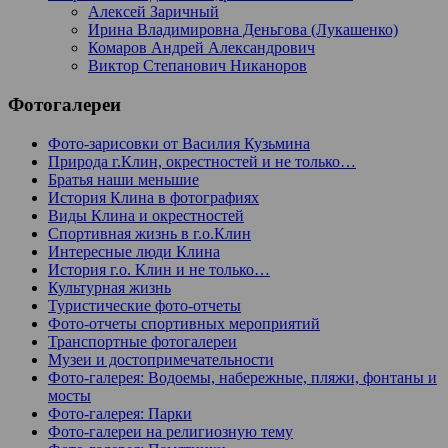
Алексей Заричный
Ирина Владимировна Деньгова (Лукашенко)
Комаров Андрей Александрович
Виктор Степанович Никаноров
Фотогалереи
Фото-зарисовки от Василия Кузьмина
Природа г.Клин, окрестностей и не только…
Братья наши меньшие
История Клина в фотографиях
Виды Клина и окрестностей
Спортивная жизнь в г.о.Клин
Интересные люди Клина
История г.о. Клин и не только…
Культурная жизнь
Туристические фото-отчеты
Фото-отчеты спортивных мероприятий
Транспортные фотогалереи
Музеи и достопримечательности
Фото-галерея: Водоемы, набережные, пляжи, фонтаны и
мосты
Фото-галерея: Парки
Фото-галереи на религиозную тему