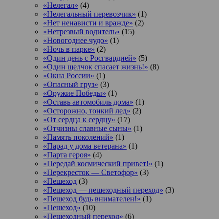
«Нелегал»
(4)
«Нелегальный перевозчик»
(1)
«Нет ненависти и вражде»
(2)
«Нетрезвый водитель»
(15)
«Новогоднее чудо»
(1)
«Ночь в парке»
(2)
«Один день с Росгвардией»
(5)
«Один щелчок спасает жизнь!»
(8)
«Окна России»
(1)
«Опасный груз»
(3)
«Оружие Победы»
(1)
«Оставь автомобиль дома»
(1)
«Осторожно, тонкий лед»
(2)
«От сердца к сердцу»
(17)
«Отчизны славные сыны»
(1)
«Память поколений»
(1)
«Парад у дома ветерана»
(1)
«Парта героя»
(4)
«Передай космический привет!»
(1)
«Перекресток — Светофор»
(3)
«Пешеход
(3)
«Пешеход — пешеходный переход»
(3)
«Пешеход будь внимателен!»
(1)
«Пешеход»
(10)
«Пешеходный переход»
(6)