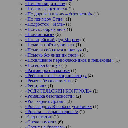
«Письмо водителю»
(3)
«Письмо защитнику»
(1)
«По дороге в школу – безопасно!»
(1)
«По примеру Отца»
(1)
«Подросток ‒ Игла»
(1)
«Поиск добрых дел»
(1)
«Поклонимся»
(6)
«Полицейский Дед Мороз»
(5)
«Помоги пойти учиться»
(1)
«Помоги собраться в школу»
(1)
«Помочь без лишних слов»
(3)
«Посвящение первоклассников в пешеходы»
(1)
«Посылка бойцу»
(1)
«Разговоры о важном»
(1)
«Ребенок – пассажир пешеход»
(4)
«Ремень безопасности»
(3)
«Рецидив»
(1)
«РОДИТЕЛЬСКИЙ КОНТРОЛЬ»
(1)
«Ромашка безопасности»
(2)
«Росгвардия Драйв»
(3)
«Росгвардия. В особых условиях»
(1)
«Россия — страна героев!»
(1)
«Сад памяти»
(1)
«Свеча памяти»
(6)
«Своих не бросаем»
(1)