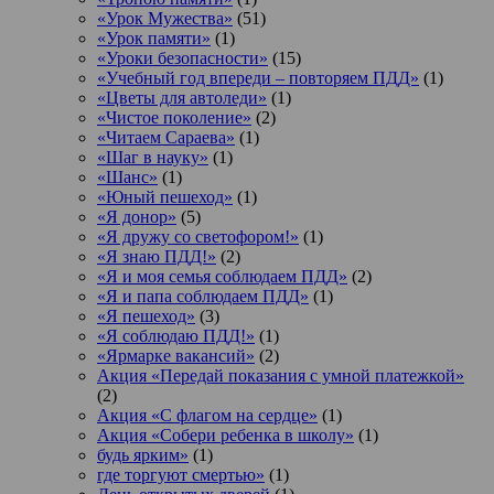
«Урок Мужества»
(51)
«Урок памяти»
(1)
«Уроки безопасности»
(15)
«Учебный год впереди – повторяем ПДД»
(1)
«Цветы для автоледи»
(1)
«Чистое поколение»
(2)
«Читаем Сараева»
(1)
«Шаг в науку»
(1)
«Шанс»
(1)
«Юный пешеход»
(1)
«Я донор»
(5)
«Я дружу со светофором!»
(1)
«Я знаю ПДД!»
(2)
«Я и моя семья соблюдаем ПДД»
(2)
«Я и папа соблюдаем ПДД»
(1)
«Я пешеход»
(3)
«Я соблюдаю ПДД!»
(1)
«Ярмарке вакансий»
(2)
Акция «Передай показания с умной платежкой»
(2)
Акция «С флагом на сердце»
(1)
Акция «Собери ребенка в школу»
(1)
будь ярким»
(1)
где торгуют смертью»
(1)