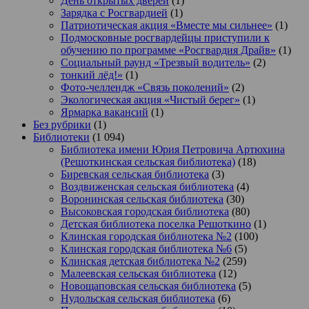
День открытых дверей
(1)
Зарядка с Росгвардией
(1)
Патриотическая акция «Вместе мы сильнее»
(1)
Подмосковные росгвардейцы приступили к
обучению по программе «Росгвардия Драйв»
(1)
Социальный раунд «Трезвый водитель»
(2)
тонкий лёд!»
(1)
Фото-челлендж «Связь поколений»
(2)
Экологическая акция «Чистый берег»
(1)
Ярмарка вакансий
(1)
Без рубрики
(1)
Библиотеки
(1 094)
Библиотека имени Юрия Петровича Артюхина
(Решоткинская сельская библиотека)
(18)
Биревская сельская библиотека
(3)
Воздвиженская сельская библиотека
(4)
Воронинская сельская библиотека
(30)
Высоковская городская библиотека
(80)
Детская библиотека поселка Решоткино
(1)
Клинская городская библиотека №2
(100)
Клинская городская библиотека №6
(5)
Клинская детская библиотека №2
(259)
Малеевская сельская библиотека
(12)
Новощаповская сельская библиотека
(5)
Нудольская сельская библиотека
(6)