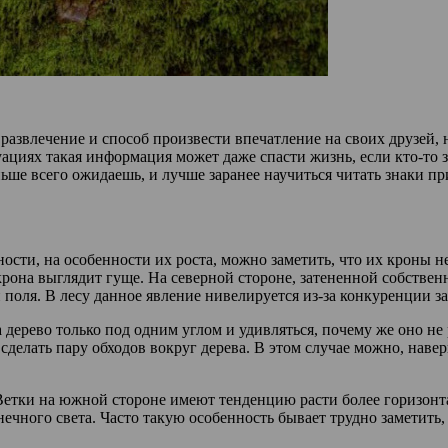
развлечение и способ произвести впечатление на своих друзей,
уациях такая информация может даже спасти жизнь, если кто-то з
ьше всего ожидаешь, и лучше заранее научиться читать знаки п
ности, на особенности их роста, можно заметить, что их кроны 
рона выглядит гуще. На северной стороне, затененной собственн
 поля. В лесу данное явление нивелируется из-за конкуренции за
дерево только под одним углом и удивляться, почему же оно не
сделать пару обходов вокруг дерева. В этом случае можно, навер
Ветки на южной стороне имеют тенденцию расти более горизонтал
ечного света. Часто такую особенность бывает трудно заметить, 