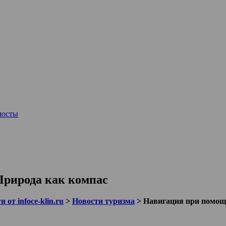
мосты
Природа как компас
 от infoce-klin.ru
>
Новости туризма
>
Навигация при помощи