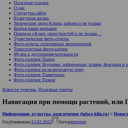
Полезные ссылки
О нас
Структура сайта
Культурная жизнь
Творческие люди Клина, района и не только
Братья наши меньшие
Природа г.Клин, окрестностей и не только…
Туристические фото-отчеты
Фото-отчеты спортивных мероприятий
Транспортные фотогалереи
Музеи и достопримечательности
Фото-галерея: Парки
Фото-галерея: Водоемы, набережные, пляжи, фонтаны и 
Фото-галереи на религиозную тему
Фото-галерея: Памятники
Фото-галерея: Разное
Новости туризма
,
Полезные советы
Навигация при помощи растений, или 
Информация, культура, развлечения (infoce-klin.ru)
>
Новости
Опубликовано
13.02.2022
Автор
informer