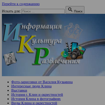
Перейти к содержанию

Искать для:
Поиск
Фото-зарисовки от Василия Кузьмина
Интересные люди Клина
Выставки
История г. Клин и окрестностей
История Клина в фотографиях
Виды Клина и окрестностей