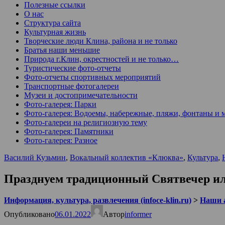
Полезные ссылки
О нас
Структура сайта
Культурная жизнь
Творческие люди Клина, района и не только
Братья наши меньшие
Природа г.Клин, окрестностей и не только…
Туристические фото-отчеты
Фото-отчеты спортивных мероприятий
Транспортные фотогалереи
Музеи и достопримечательности
Фото-галерея: Парки
Фото-галерея: Водоемы, набережные, пляжи, фонтаны и 
Фото-галереи на религиозную тему
Фото-галерея: Памятники
Фото-галерея: Разное
Василий Кузьмин
,
Вокальный коллектив «Клюква»
,
Культура
,
Празднуем традиционный Святвечер ил
Информация, культура, развлечения (infoce-klin.ru)
>
Наши 
Опубликовано
06.01.2022
Автор
informer