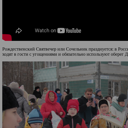
Рождественский Святвечер или Сочельник празднуется: в России
ходят в гости с угощениями и обязательно используют оберег 