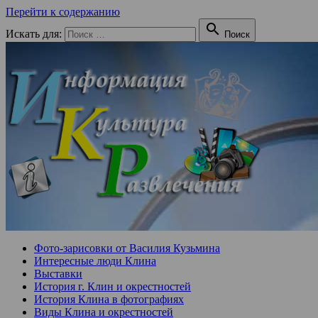
Перейти к содержанию

Искать для:
Поиск
Фото-зарисовки от Василия Кузьмина
Интересные люди Клина
Выставки
История г. Клин и окрестностей
История Клина в фотографиях
Виды Клина и окрестностей