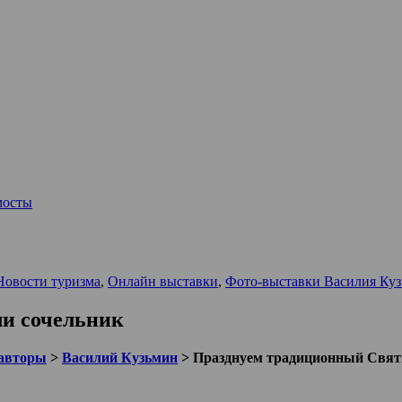
мосты
Новости туризма
,
Онлайн выставки
,
Фото-выставки Василия Ку
и сочельник
авторы
>
Василий Кузьмин
>
Празднуем традиционный Свят