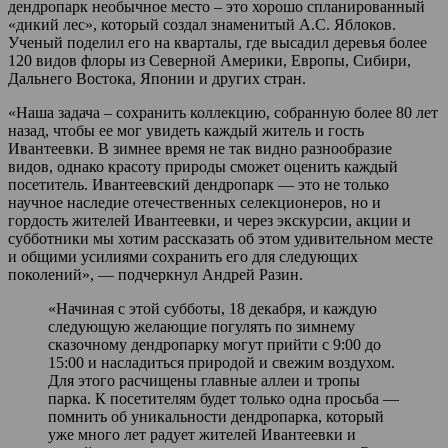
дендропарк необычное место – это хорошо спланированный
«дикий лес», который создал знаменитый А.С. Яблоков.
Ученый поделил его на кварталы, где высадил деревья более
120 видов флоры из Северной Америки, Европы, Сибири,
Дальнего Востока, Японии и других стран.
«Наша задача – сохранить коллекцию, собранную более 80 лет
назад, чтобы ее мог увидеть каждый житель и гость
Ивантеевки. В зимнее время не так видно разнообразие
видов, однако красоту природы сможет оценить каждый
посетитель. Ивантеевский дендропарк — это не только
научное наследие отечественных селекционеров, но и
гордость жителей Ивантеевки, и через экскурсии, акции и
субботники мы хотим рассказать об этом удивительном месте
и общими усилиями сохранить его для следующих
поколений», — подчеркнул Андрей Разин.
«Начиная с этой субботы, 18 декабря, и каждую
следующую желающие погулять по зимнему
сказочному дендропарку могут прийти с 9:00 до
15:00 и насладиться природой и свежим воздухом.
Для этого расчищены главные аллеи и тропы
парка. К посетителям будет только одна просьба —
помнить об уникальности дендропарка, который
уже много лет радует жителей Ивантеевки и