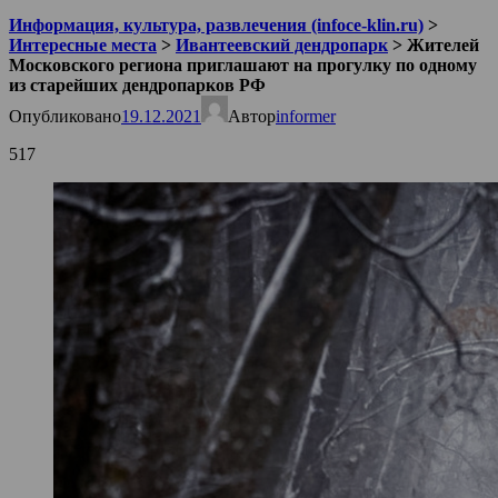
Информация, культура, развлечения (infoce-klin.ru)
>
Интересные места
>
Ивантеевский дендропарк
>
Жителей
Московского региона приглашают на прогулку по одному
из старейших дендропарков РФ
Опубликовано
19.12.2021
Автор
informer
517