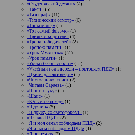
«Студенческий десант»
(4)
«Такси»
(5)
«Тахограф»
(11)
«Технический осмотр»
(6)
«Тонкий лед»
(1)
«Тот самый физрук»
(1)
«Трезвый водитель»
(4)
«Тропа победителей»
(2)
«Тропою памяти»
(1)
«Урок Мужества»
(51)
«Урок памяти»
(1)
«Уроки безопасности»
(15)
«Учебный год впереди – повторяем ПДД»
(1)
«Цветы для автоледи»
(1)
«Чистое поколение»
(2)
«Читаем Сараева»
(1)
«Шаг в науку»
(1)
«Шанс»
(1)
«Юный пешеход»
(1)
«Я донор»
(5)
«Я дружу со светофором!»
(1)
«Я знаю ПДД!»
(2)
«Я и моя семья соблюдаем ПДД»
(2)
«Я и папа соблюдаем ПДД»
(1)
«Я пешеход»
(3)