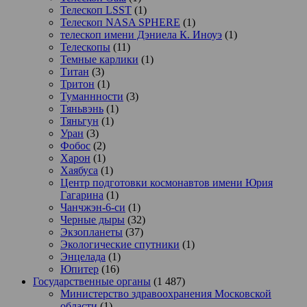
Телескоп LSST
(1)
Телескоп NASA SPHERE
(1)
телескоп имени Дэниела К. Иноуэ
(1)
Телескопы
(11)
Темные карлики
(1)
Титан
(3)
Тритон
(1)
Туманнности
(3)
Тяньвэнь
(1)
Тяньгун
(1)
Уран
(3)
Фобос
(2)
Харон
(1)
Хаябуса
(1)
Центр подготовки космонавтов имени Юрия
Гагарина
(1)
Чанчжэн-6-си
(1)
Черные дыры
(32)
Экзопланеты
(37)
Экологические спутники
(1)
Энцелада
(1)
Юпитер
(16)
Государственные органы
(1 487)
Министерство здравоохранения Московской
области
(1)