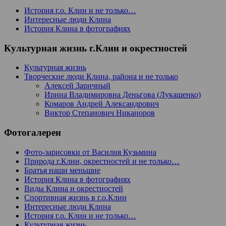
История г.о. Клин и не только…
Интересные люди Клина
История Клина в фотографиях
Культурная жизнь г.Клин и окрестностей
Культурная жизнь
Творческие люди Клина, района и не только
Алексей Заричный
Ирина Владимировна Деньгова (Лукашенко)
Комаров Андрей Александрович
Виктор Степанович Никаноров
Фотогалереи
Фото-зарисовки от Василия Кузьмина
Природа г.Клин, окрестностей и не только…
Братья наши меньшие
История Клина в фотографиях
Виды Клина и окрестностей
Спортивная жизнь в г.о.Клин
Интересные люди Клина
История г.о. Клин и не только…
Культурная жизнь