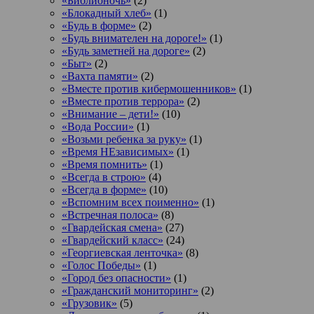
«Библионочь»
(2)
«Блокадный хлеб»
(1)
«Будь в форме»
(2)
«Будь внимателен на дороге!»
(1)
«Будь заметней на дороге»
(2)
«Быт»
(2)
«Вахта памяти»
(2)
«Вместе против кибермошенников»
(1)
«Вместе против террора»
(2)
«Внимание – дети!»
(10)
«Вода России»
(1)
«Возьми ребенка за руку»
(1)
«Время НЕзависимых»
(1)
«Время помнить»
(1)
«Всегда в строю»
(4)
«Всегда в форме»
(10)
«Вспомним всех поименно»
(1)
«Встречная полоса»
(8)
«Гвардейская смена»
(27)
«Гвардейский класс»
(24)
«Георгиевская ленточка»
(8)
«Голос Победы»
(1)
«Город без опасности»
(1)
«Гражданский мониторинг»
(2)
«Грузовик»
(5)