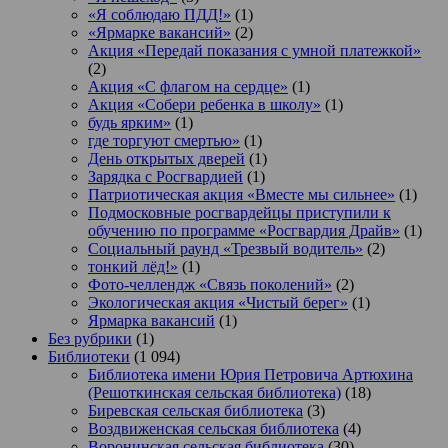
«Я соблюдаю ПДД!»
(1)
«Ярмарке вакансий»
(2)
Акция «Передай показания с умной платежкой»
(2)
Акция «С флагом на сердце»
(1)
Акция «Собери ребенка в школу»
(1)
будь ярким»
(1)
где торгуют смертью»
(1)
День открытых дверей
(1)
Зарядка с Росгвардией
(1)
Патриотическая акция «Вместе мы сильнее»
(1)
Подмосковные росгвардейцы приступили к
обучению по программе «Росгвардия Драйв»
(1)
Социальный раунд «Трезвый водитель»
(2)
тонкий лёд!»
(1)
Фото-челлендж «Связь поколений»
(2)
Экологическая акция «Чистый берег»
(1)
Ярмарка вакансий
(1)
Без рубрики
(1)
Библиотеки
(1 094)
Библиотека имени Юрия Петровича Артюхина
(Решоткинская сельская библиотека)
(18)
Биревская сельская библиотека
(3)
Воздвиженская сельская библиотека
(4)
Воронинская сельская библиотека
(30)