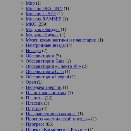
Мир
(1)
Миссия DESTINY
(1)
Миссия LuSEE
(1)
Миссия RAMSES
(1)
МКС
(259)
Модуль «Звезда»
(1)
Модуль «Наука»
(2)
Музеи космонавтики и планетарии
(1)
Нейтронные звезды
(4)
Нептун
(2)
Обсерватории
(5)
Обсерватории Gaia
(1)
Обсерватория «Спектр-РГ»
(2)
Обсерватория Gaia
(1)
Обсерватория Integral
(1)
Орел
(1)
Передача энергии
(1)
Планетные системы
(1)
Планеты
(22)
Плесецк
(3)
Плутон
(4)
Поздравления из космоса
(1)
Прогноз «космической погоды»
(1)
Прогресс
(86)
Проект «Космическая Россия»
(1)