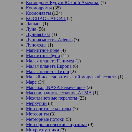
Космодром Куру в Южной Америке
(1)
Космодромы
(35)
Космонавты
(134)
КОСПАС-САРСАТ
(2)
Ланьюэ
(1)
Луна
(56)
Лунная база
(1)
Лунная миссия Artemis
(3)
Луноходы
(1)
Магнитное поле
(4)
Магнитные бури
(11)
Малая планета Ганимед
(1)
Малая планета Европа
(6)
Малая планета Титан
(2)
Малый исследовательский модуль «Рассвет»
(1)
Марс
(34)
Марсоход NASA Perseverance
(2)
Массив радиотелескопов ALMA
(1)
Межпланетные перелеты
(23)
Меркурий
(3)
Метеоритные кратеры
(7)
Метеориты
(3)
Метеорные потоки
(5)
Метеорологические спутники
(9)
Микроспутники
(3)