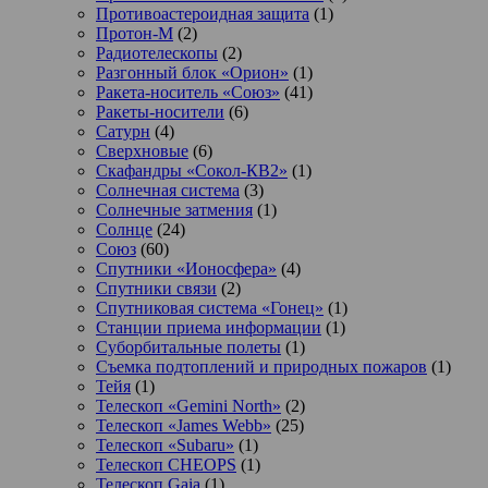
Противоастероидная защита
(1)
Протон-М
(2)
Радиотелескопы
(2)
Разгонный блок «Орион»
(1)
Ракета-носитель «Союз»
(41)
Ракеты-носители
(6)
Сатурн
(4)
Сверхновые
(6)
Скафандры «Сокол-КВ2»
(1)
Солнечная система
(3)
Солнечные затмения
(1)
Солнце
(24)
Союз
(60)
Спутники «Ионосфера»
(4)
Спутники связи
(2)
Спутниковая система «Гонец»
(1)
Станции приема информации
(1)
Суборбитальные полеты
(1)
Съемка подтоплений и природных пожаров
(1)
Тейя
(1)
Телескоп «Gemini North»
(2)
Телескоп «James Webb»
(25)
Телескоп «Subaru»
(1)
Телескоп CHEOPS
(1)
Телескоп Gaia
(1)