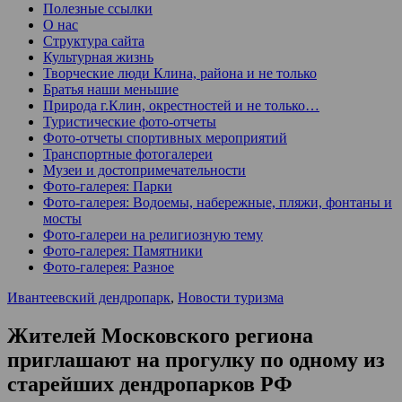
Полезные ссылки
О нас
Структура сайта
Культурная жизнь
Творческие люди Клина, района и не только
Братья наши меньшие
Природа г.Клин, окрестностей и не только…
Туристические фото-отчеты
Фото-отчеты спортивных мероприятий
Транспортные фотогалереи
Музеи и достопримечательности
Фото-галерея: Парки
Фото-галерея: Водоемы, набережные, пляжи, фонтаны и
мосты
Фото-галереи на религиозную тему
Фото-галерея: Памятники
Фото-галерея: Разное
Ивантеевский дендропарк
,
Новости туризма
Жителей Московского региона
приглашают на прогулку по одному из
старейших дендропарков РФ