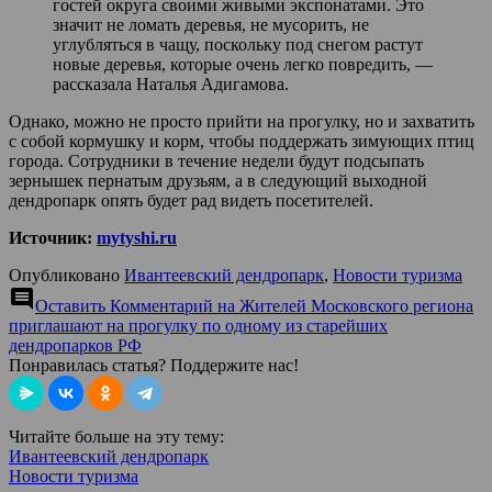
гостей округа своими живыми экспонатами. Это
значит не ломать деревья, не мусорить, не
углубляться в чащу, поскольку под снегом растут
новые деревья, которые очень легко повредить, —
рассказала Наталья Адигамова.
Однако, можно не просто прийти на прогулку, но и захватить
с собой кормушку и корм, чтобы поддержать зимующих птиц
города. Сотрудники в течение недели будут подсыпать
зернышек пернатым друзьям, а в следующий выходной
дендропарк опять будет рад видеть посетителей.
Источник:
mytyshi.ru
Опубликовано
Ивантеевский дендропарк
,
Новости туризма
comment
Оставить Комментарий
на Жителей Московского региона
приглашают на прогулку по одному из старейших
дендропарков РФ
Понравилась статья? Поддержите нас!
Читайте больше на эту тему:
Ивантеевский дендропарк
Новости туризма