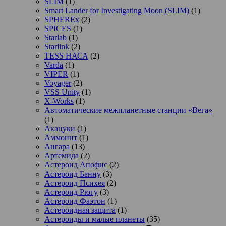
SLIM
(1)
Smart Lander for Investigating Moon (SLIM)
(1)
SPHEREx
(2)
SPICES
(1)
Starlab
(1)
Starlink
(2)
TESS НАСА
(2)
Varda
(1)
VIPER
(1)
Voyager
(2)
VSS Unity
(1)
X-Works
(1)
Автоматические межпланетные станции «Вега»
(1)
Акацуки
(1)
Аммонит
(1)
Ангара
(13)
Артемида
(2)
Астероид Апофис
(2)
Астероид Бенну
(3)
Астероид Психея
(2)
Астероид Рюгу
(3)
Астероид Фаэтон
(1)
Астероидная защита
(1)
Астероиды и малые планеты
(35)