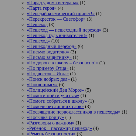
«Парад у дома ветерана»
(1)
«Парта героя»
(4)
«Передай космический привет!»
(1)
«Перекресток — Светофор»
(3)
«Пешеход
(3)
«Пешеход — пешеходный переход»
(3)
«Пешеход будь внимателен!»
(1)
«Пешеход»
(10)
«Пешеходный переход»
(6)
«Письмо водителю»
(3)
«Письмо защитнику»
(1)
«По дороге в школу – безопасно!»
(1)
«По примеру Отца»
(1)
«Подросток ‒ Игла»
(1)
«Поиск добрых дел»
(1)
«Поклонимся»
(6)
«Полицейский Дед Мороз»
(5)
«Помоги пойти учиться»
(1)
«Помоги собраться в школу»
(1)
«Помочь без лишних слов»
(3)
«Посвящение первоклассников в пешеходы»
(1)
«Посылка бойцу»
(1)
«Разговоры о важном»
(1)
«Ребенок – пассажир пешеход»
(4)
«Ремень безопасности»
(3)