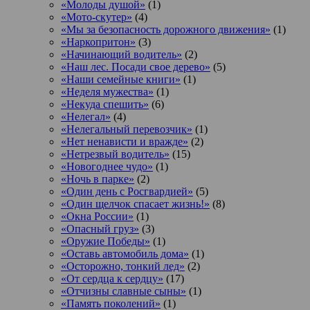
«Молоды душой»
(1)
«Мото-скутер»
(4)
«Мы за безопасность дорожного движения»
(1)
«Наркопритон»
(3)
«Начинающий водитель»
(2)
«Наш лес. Посади свое дерево»
(5)
«Наши семейные книги»
(1)
«Неделя мужества»
(1)
«Некуда спешить»
(6)
«Нелегал»
(4)
«Нелегальный перевозчик»
(1)
«Нет ненависти и вражде»
(2)
«Нетрезвый водитель»
(15)
«Новогоднее чудо»
(1)
«Ночь в парке»
(2)
«Один день с Росгвардией»
(5)
«Один щелчок спасает жизнь!»
(8)
«Окна России»
(1)
«Опасный груз»
(3)
«Оружие Победы»
(1)
«Оставь автомобиль дома»
(1)
«Осторожно, тонкий лед»
(2)
«От сердца к сердцу»
(17)
«Отчизны славные сыны»
(1)
«Память поколений»
(1)