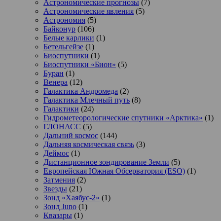
Астрономические прогнозы
(7)
Астрономические явления
(5)
Астрономия
(5)
Байконур
(106)
Белые карлики
(1)
Бетельгейзе
(1)
Биоспутники
(1)
Биоспутники «Бион»
(5)
Буран
(1)
Венера
(12)
Галактика Андромеда
(2)
Галактика Млечный путь
(8)
Галактики
(24)
Гидрометеорологические спутники «Арктика»
(1)
ГЛОНАСС
(5)
Дальний космос
(144)
Дальняя космическая связь
(3)
Деймос
(1)
Дистанционное зондирование Земли
(5)
Европейская Южная Обсерватория (ESO)
(1)
Затмения
(2)
Звезды
(21)
Зонд «Хаябус-2»
(1)
Зонд Juno
(1)
Квазары
(1)