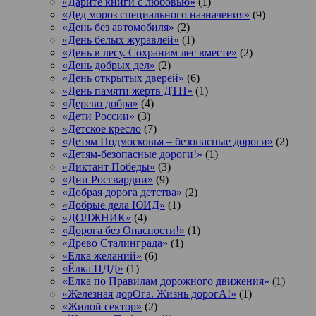
«Дарите книги с любовью»
(1)
«Дед мороз специального назначения»
(9)
«День без автомобиля»
(2)
«День белых журавлей»
(1)
«День в лесу. Сохраним лес вместе»
(2)
«День добрых дел»
(2)
«День открытых дверей»
(6)
«День памяти жертв ДТП»
(1)
«Дерево добра»
(4)
«Дети России»
(3)
«Детское кресло
(7)
«Детям Подмосковья – безопасные дороги»
(2)
«Детям-безопасные дороги!»
(1)
«Диктант Победы»
(3)
«Дни Росгвардии»
(9)
«Добрая дорога детства»
(2)
«Добрые дела ЮИД»
(1)
«ДОЛЖНИК»
(4)
«Дорога без Опасности!»
(1)
«Древо Сталинграда»
(1)
«Елка желаний»
(6)
«Ёлка ПДД»
(1)
«Елка по Правилам дорожного движения»
(1)
«Железная дорОга. Жизнь дорогА!»
(1)
«Жилой сектор»
(2)