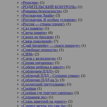
«Рецидив»
(1)
«РОДИТЕЛЬСКИЙ КОНТРОЛЬ»
(1)
«Ромашка безопасности»
(2)
«Росгвардия Драйв»
(3)
«Росгвардия. В особых условиях»
(1)
«Россия — страна героев!»
(1)
«Сад памяти»
(1)
«Свеча памяти»
(6)
«Своих не бросаем»
(1)
«Связь поколений»
(7)
«Сдай батарейку — спаси природу»
(1)
«Семейные ценности»
(1)
«СИМ»
(2)
«Слезь с велосипеда»
(1)
«Сними наушники»
(1)
«Собери ребёнка в школу»
(1)
«Соблюдаем ПДД!»
(2)
«Соблюдай ПДД – Сохрани семью»
(2)
«Соблюдаю ПДД на 5»
(3)
«Солдатский треугольник»
(1)
«Сообщи
(1)
«Сообщи где торгуют смертью»
(3)
«Сохраним лес»
(1)
«Стань заметней на дороге»
(2)
«Стимул мечты это сам ты»
(1)