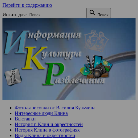
Перейти к содержанию

Искать для:
Поиск
Фото-зарисовки от Василия Кузьмина
Интересные люди Клина
Выставки
История г. Клин и окрестностей
История Клина в фотографиях
Виды Клина и окрестностей