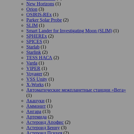
New Horizons
(1)
Orion
(3)
OSIRIS-REx
(1)
Parker Solar Probe
(2)
SLIM
(1)
Smart Lander for Investigating Moon (SLIM)
(1)
SPHEREx
(2)
SPICES
(1)
Starlab
(1)
Starlink
(2)
TESS НАСА
(2)
Varda
(1)
VIPER
(1)
Voyager
(2)
VSS Unity
(1)
X-Works
(1)
Автоматические межпланетные станции «Вега»
(1)
Акацуки
(1)
Аммонит
(1)
Ангара
(13)
Артемида
(2)
Астероид Апофис
(2)
Астероид Бенну
(3)
Астероид Психея
(2)