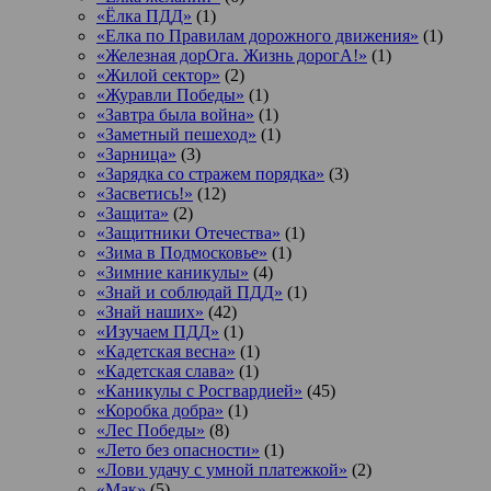
«Ёлка ПДД»
(1)
«Елка по Правилам дорожного движения»
(1)
«Железная дорОга. Жизнь дорогА!»
(1)
«Жилой сектор»
(2)
«Журавли Победы»
(1)
«Завтра была война»
(1)
«Заметный пешеход»
(1)
«Зарница»
(3)
«Зарядка со стражем порядка»
(3)
«Засветись!»
(12)
«Защита»
(2)
«Защитники Отечества»
(1)
«Зима в Подмосковье»
(1)
«Зимние каникулы»
(4)
«Знай и соблюдай ПДД»
(1)
«Знай наших»
(42)
«Изучаем ПДД»
(1)
«Кадетская весна»
(1)
«Кадетская слава»
(1)
«Каникулы с Росгвардией»
(45)
«Коробка добра»
(1)
«Лес Победы»
(8)
«Лето без опасности»
(1)
«Лови удачу с умной платежкой»
(2)
«Мак»
(5)