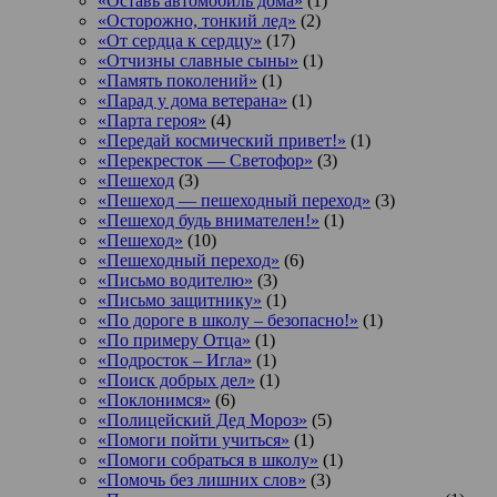
«Оставь автомобиль дома»
(1)
«Осторожно, тонкий лед»
(2)
«От сердца к сердцу»
(17)
«Отчизны славные сыны»
(1)
«Память поколений»
(1)
«Парад у дома ветерана»
(1)
«Парта героя»
(4)
«Передай космический привет!»
(1)
«Перекресток — Светофор»
(3)
«Пешеход
(3)
«Пешеход — пешеходный переход»
(3)
«Пешеход будь внимателен!»
(1)
«Пешеход»
(10)
«Пешеходный переход»
(6)
«Письмо водителю»
(3)
«Письмо защитнику»
(1)
«По дороге в школу – безопасно!»
(1)
«По примеру Отца»
(1)
«Подросток ‒ Игла»
(1)
«Поиск добрых дел»
(1)
«Поклонимся»
(6)
«Полицейский Дед Мороз»
(5)
«Помоги пойти учиться»
(1)
«Помоги собраться в школу»
(1)
«Помочь без лишних слов»
(3)