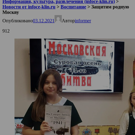
Информация, культура, развлечения (infoce-klin.ru)
>
Новости от infoce-klin.ru
>
Воспитание
>
Защитим родную
Москву
Опубликовано
03.12.2021
Автор
informer
912