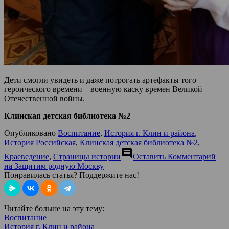
Дети смогли увидеть и даже потрогать артефакты того
героического времени – военную каску времен Великой
Отечественной войны.
Клинская детская библиотека №2
Опубликовано
Воспитание
,
История г. Клин и района
,
История Российская
,
Клинская детская библиотека №2
,
comment
Краеведение
,
Страницы истории
Оставить Комментарий
на Защитим родную Москву
Понравилась статья? Поддержите нас!
Читайте больше на эту тему:
Воспитание
История г. Клин и района