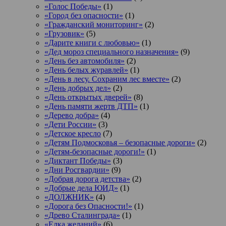
«Голос Победы»
(1)
«Город без опасности»
(1)
«Гражданский мониторинг»
(2)
«Грузовик»
(5)
«Дарите книги с любовью»
(1)
«Дед мороз специального назначения»
(9)
«День без автомобиля»
(2)
«День белых журавлей»
(1)
«День в лесу. Сохраним лес вместе»
(2)
«День добрых дел»
(2)
«День открытых дверей»
(8)
«День памяти жертв ДТП»
(1)
«Дерево добра»
(4)
«Дети России»
(3)
«Детское кресло
(7)
«Детям Подмосковья – безопасные дороги»
(2)
«Детям-безопасные дороги!»
(1)
«Диктант Победы»
(3)
«Дни Росгвардии»
(9)
«Добрая дорога детства»
(2)
«Добрые дела ЮИД»
(1)
«ДОЛЖНИК»
(4)
«Дорога без Опасности!»
(1)
«Древо Сталинграда»
(1)
«Елка желаний»
(6)