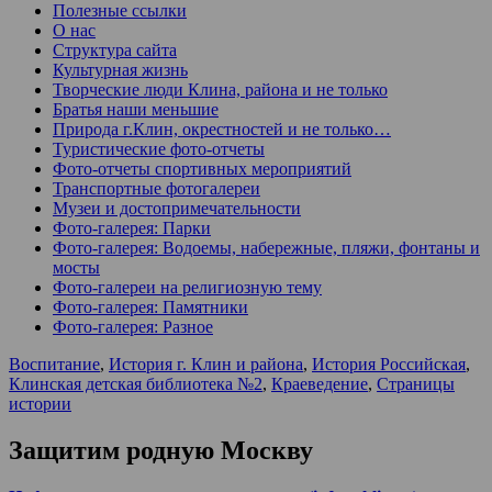
Полезные ссылки
О нас
Структура сайта
Культурная жизнь
Творческие люди Клина, района и не только
Братья наши меньшие
Природа г.Клин, окрестностей и не только…
Туристические фото-отчеты
Фото-отчеты спортивных мероприятий
Транспортные фотогалереи
Музеи и достопримечательности
Фото-галерея: Парки
Фото-галерея: Водоемы, набережные, пляжи, фонтаны и
мосты
Фото-галереи на религиозную тему
Фото-галерея: Памятники
Фото-галерея: Разное
Воспитание
,
История г. Клин и района
,
История Российская
,
Клинская детская библиотека №2
,
Краеведение
,
Страницы
истории
Защитим родную Москву