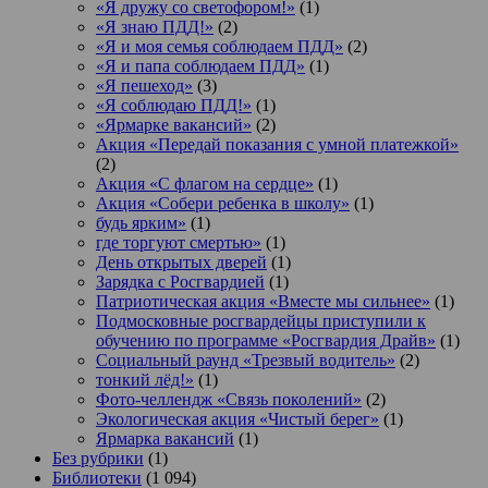
«Я дружу со светофором!»
(1)
«Я знаю ПДД!»
(2)
«Я и моя семья соблюдаем ПДД»
(2)
«Я и папа соблюдаем ПДД»
(1)
«Я пешеход»
(3)
«Я соблюдаю ПДД!»
(1)
«Ярмарке вакансий»
(2)
Акция «Передай показания с умной платежкой»
(2)
Акция «С флагом на сердце»
(1)
Акция «Собери ребенка в школу»
(1)
будь ярким»
(1)
где торгуют смертью»
(1)
День открытых дверей
(1)
Зарядка с Росгвардией
(1)
Патриотическая акция «Вместе мы сильнее»
(1)
Подмосковные росгвардейцы приступили к
обучению по программе «Росгвардия Драйв»
(1)
Социальный раунд «Трезвый водитель»
(2)
тонкий лёд!»
(1)
Фото-челлендж «Связь поколений»
(2)
Экологическая акция «Чистый берег»
(1)
Ярмарка вакансий
(1)
Без рубрики
(1)
Библиотеки
(1 094)