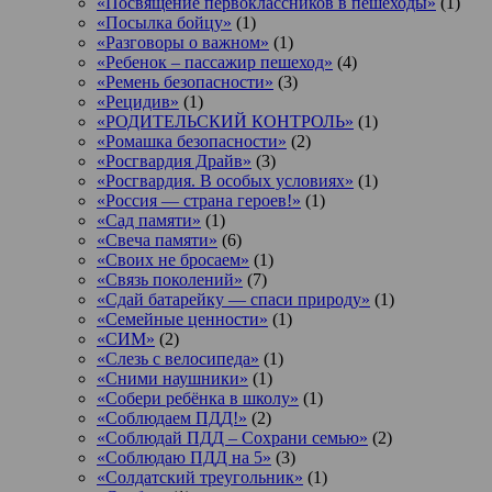
«Посвящение первоклассников в пешеходы»
(1)
«Посылка бойцу»
(1)
«Разговоры о важном»
(1)
«Ребенок – пассажир пешеход»
(4)
«Ремень безопасности»
(3)
«Рецидив»
(1)
«РОДИТЕЛЬСКИЙ КОНТРОЛЬ»
(1)
«Ромашка безопасности»
(2)
«Росгвардия Драйв»
(3)
«Росгвардия. В особых условиях»
(1)
«Россия — страна героев!»
(1)
«Сад памяти»
(1)
«Свеча памяти»
(6)
«Своих не бросаем»
(1)
«Связь поколений»
(7)
«Сдай батарейку — спаси природу»
(1)
«Семейные ценности»
(1)
«СИМ»
(2)
«Слезь с велосипеда»
(1)
«Сними наушники»
(1)
«Собери ребёнка в школу»
(1)
«Соблюдаем ПДД!»
(2)
«Соблюдай ПДД – Сохрани семью»
(2)
«Соблюдаю ПДД на 5»
(3)
«Солдатский треугольник»
(1)