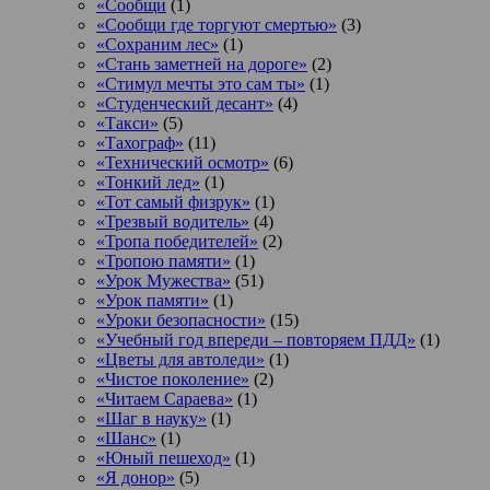
«Сообщи
(1)
«Сообщи где торгуют смертью»
(3)
«Сохраним лес»
(1)
«Стань заметней на дороге»
(2)
«Стимул мечты это сам ты»
(1)
«Студенческий десант»
(4)
«Такси»
(5)
«Тахограф»
(11)
«Технический осмотр»
(6)
«Тонкий лед»
(1)
«Тот самый физрук»
(1)
«Трезвый водитель»
(4)
«Тропа победителей»
(2)
«Тропою памяти»
(1)
«Урок Мужества»
(51)
«Урок памяти»
(1)
«Уроки безопасности»
(15)
«Учебный год впереди – повторяем ПДД»
(1)
«Цветы для автоледи»
(1)
«Чистое поколение»
(2)
«Читаем Сараева»
(1)
«Шаг в науку»
(1)
«Шанс»
(1)
«Юный пешеход»
(1)
«Я донор»
(5)