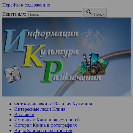
Перейти к содержанию

Искать для:
Поиск
Фото-зарисовки от Василия Кузьмина
Интересные люди Клина
Выставки
История г. Клин и окрестностей
История Клина в фотографиях
Виды Клина и окрестностей