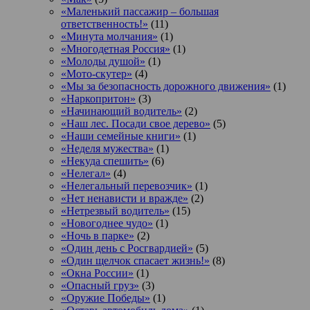
«Маленький пассажир – большая
ответственность!»
(11)
«Минута молчания»
(1)
«Многодетная Россия»
(1)
«Молоды душой»
(1)
«Мото-скутер»
(4)
«Мы за безопасность дорожного движения»
(1)
«Наркопритон»
(3)
«Начинающий водитель»
(2)
«Наш лес. Посади свое дерево»
(5)
«Наши семейные книги»
(1)
«Неделя мужества»
(1)
«Некуда спешить»
(6)
«Нелегал»
(4)
«Нелегальный перевозчик»
(1)
«Нет ненависти и вражде»
(2)
«Нетрезвый водитель»
(15)
«Новогоднее чудо»
(1)
«Ночь в парке»
(2)
«Один день с Росгвардией»
(5)
«Один щелчок спасает жизнь!»
(8)
«Окна России»
(1)
«Опасный груз»
(3)
«Оружие Победы»
(1)