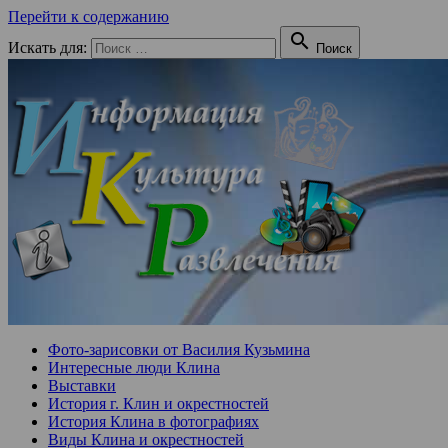
Перейти к содержанию

Искать для:
Поиск
Фото-зарисовки от Василия Кузьмина
Интересные люди Клина
Выставки
История г. Клин и окрестностей
История Клина в фотографиях
Виды Клина и окрестностей