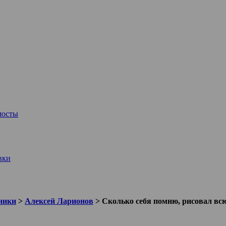
мосты
вки
ники
>
Алексей Ларионов
>
Сколько себя помню, рисовал вс