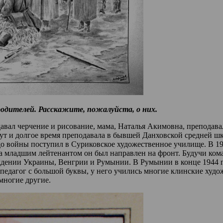
одителей. Расскажите, пожалуйста, о них.
авал черчение и рисование, мама, Наталья Акимовна, преподава
т и долгое время преподавала в бывшей Данховской средней шко
о войны поступил в Суриковское художественное училище. В 1942
младшим лейтенантом он был направлен на фронт. Будучи коман
дении Украины, Венгрии и Румынии. В Румынии в конце 1944 г.
л педагог с большой буквы, у него учились многие клинские ху
многие другие.