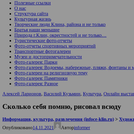
Полезные ссылки
О нас
Структура сайта
Культурная жизнь
Творческие люди Клина, района и не только
Братья наши меньшие
Природа г.Клин, окрестностей и не только…
Туристические фото-отчеты
Фото-отчеты спортивных мероприятий
Транспортные фотогалереи
Музеи и достопримечательности
Фото-галерея: Парки
Фото-галерея: Водоемы, набережные, пляжи, фонтаны и 
Фото-галереи на религиозную тему
Фото-галерея: Памятники
Фото-галерея: Разное
Алексей Ларионов
,
Василий Кузьмин
,
Культура
,
Онлайн выста
Сколько себя помню, рисовал всюду
Информация, культура, развлечения (infoce-klin.ru)
>
Худож
Опубликовано
14.11.2021
Автор
informer