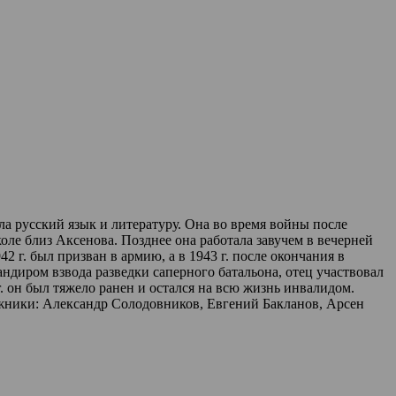
ла русский язык и литературу. Она во время войны после
ле близ Аксенова. Позднее она работала завучем в вечерней
 г. был призван в армию, а в 1943 г. после окончания в
диром взвода разведки саперного батальона, отец участвовал
 он был тяжело ранен и остался на всю жизнь инвалидом.
дожники: Александр Солодовников, Евгений Бакланов, Арсен