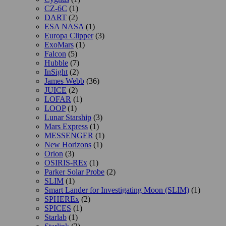
CZ-6C
(1)
DART
(2)
ESA NASA
(1)
Europa Clipper
(3)
ExoMars
(1)
Falcon
(5)
Hubble
(7)
InSight
(2)
James Webb
(36)
JUICE
(2)
LOFAR
(1)
LOOP
(1)
Lunar Starship
(3)
Mars Express
(1)
MESSENGER
(1)
New Horizons
(1)
Orion
(3)
OSIRIS-REx
(1)
Parker Solar Probe
(2)
SLIM
(1)
Smart Lander for Investigating Moon (SLIM)
(1)
SPHEREx
(2)
SPICES
(1)
Starlab
(1)