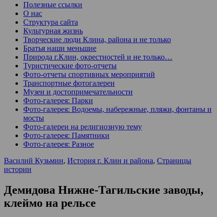
Полезные ссылки
О нас
Структура сайта
Культурная жизнь
Творческие люди Клина, района и не только
Братья наши меньшие
Природа г.Клин, окрестностей и не только…
Туристические фото-отчеты
Фото-отчеты спортивных мероприятий
Транспортные фотогалереи
Музеи и достопримечательности
Фото-галерея: Парки
Фото-галерея: Водоемы, набережные, пляжи, фонтаны и
мосты
Фото-галереи на религиозную тему
Фото-галерея: Памятники
Фото-галерея: Разное
Василий Кузьмин
,
История г. Клин и района
,
Страницы
истории
Демидова Нижне-Тагильские заводы,
клеймо на рельсе