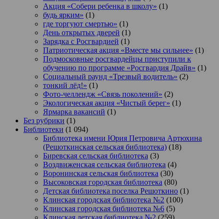
Акция «Собери ребенка в школу»
(1)
будь ярким»
(1)
где торгуют смертью»
(1)
День открытых дверей
(1)
Зарядка с Росгвардией
(1)
Патриотическая акция «Вместе мы сильнее»
(1)
Подмосковные росгвардейцы приступили к
обучению по программе «Росгвардия Драйв»
(1)
Социальный раунд «Трезвый водитель»
(2)
тонкий лёд!»
(1)
Фото-челлендж «Связь поколений»
(2)
Экологическая акция «Чистый берег»
(1)
Ярмарка вакансий
(1)
Без рубрики
(1)
Библиотеки
(1 094)
Библиотека имени Юрия Петровича Артюхина
(Решоткинская сельская библиотека)
(18)
Биревская сельская библиотека
(3)
Воздвиженская сельская библиотека
(4)
Воронинская сельская библиотека
(30)
Высоковская городская библиотека
(80)
Детская библиотека поселка Решоткино
(1)
Клинская городская библиотека №2
(100)
Клинская городская библиотека №6
(5)
Клинская детская библиотека №2
(259)