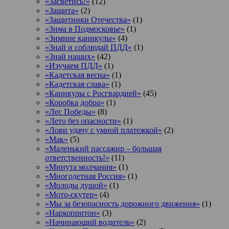
«Засветись!»
(12)
«Защита»
(2)
«Защитники Отечества»
(1)
«Зима в Подмосковье»
(1)
«Зимние каникулы»
(4)
«Знай и соблюдай ПДД»
(1)
«Знай наших»
(42)
«Изучаем ПДД»
(1)
«Кадетская весна»
(1)
«Кадетская слава»
(1)
«Каникулы с Росгвардией»
(45)
«Коробка добра»
(1)
«Лес Победы»
(8)
«Лето без опасности»
(1)
«Лови удачу с умной платежкой»
(2)
«Мак»
(5)
«Маленький пассажир – большая
ответственность!»
(11)
«Минута молчания»
(1)
«Многодетная Россия»
(1)
«Молоды душой»
(1)
«Мото-скутер»
(4)
«Мы за безопасность дорожного движения»
(1)
«Наркопритон»
(3)
«Начинающий водитель»
(2)