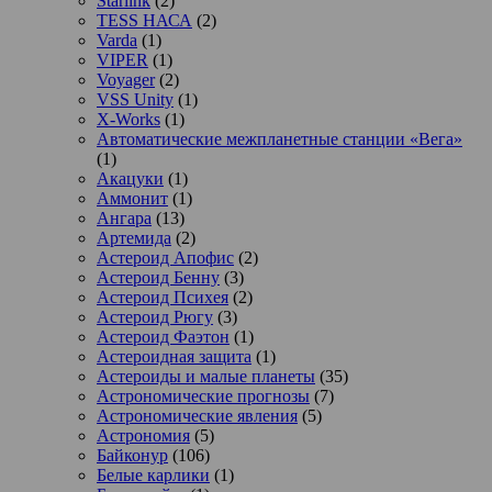
Starlink
(2)
TESS НАСА
(2)
Varda
(1)
VIPER
(1)
Voyager
(2)
VSS Unity
(1)
X-Works
(1)
Автоматические межпланетные станции «Вега»
(1)
Акацуки
(1)
Аммонит
(1)
Ангара
(13)
Артемида
(2)
Астероид Апофис
(2)
Астероид Бенну
(3)
Астероид Психея
(2)
Астероид Рюгу
(3)
Астероид Фаэтон
(1)
Астероидная защита
(1)
Астероиды и малые планеты
(35)
Астрономические прогнозы
(7)
Астрономические явления
(5)
Астрономия
(5)
Байконур
(106)
Белые карлики
(1)