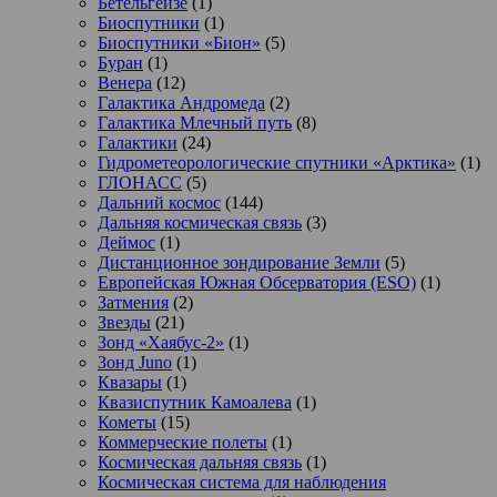
Бетельгейзе
(1)
Биоспутники
(1)
Биоспутники «Бион»
(5)
Буран
(1)
Венера
(12)
Галактика Андромеда
(2)
Галактика Млечный путь
(8)
Галактики
(24)
Гидрометеорологические спутники «Арктика»
(1)
ГЛОНАСС
(5)
Дальний космос
(144)
Дальняя космическая связь
(3)
Деймос
(1)
Дистанционное зондирование Земли
(5)
Европейская Южная Обсерватория (ESO)
(1)
Затмения
(2)
Звезды
(21)
Зонд «Хаябус-2»
(1)
Зонд Juno
(1)
Квазары
(1)
Квазиспутник Камоалева
(1)
Кометы
(15)
Коммерческие полеты
(1)
Космическая дальняя связь
(1)
Космическая система для наблюдения