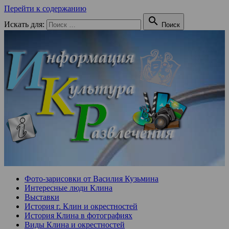
Перейти к содержанию

Искать для:
Поиск
Фото-зарисовки от Василия Кузьмина
Интересные люди Клина
Выставки
История г. Клин и окрестностей
История Клина в фотографиях
Виды Клина и окрестностей