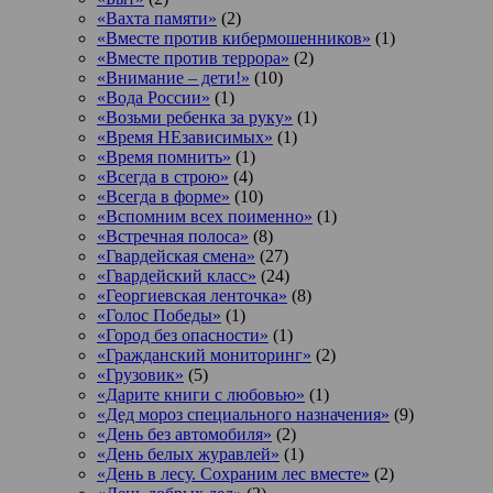
«Вахта памяти»
(2)
«Вместе против кибермошенников»
(1)
«Вместе против террора»
(2)
«Внимание – дети!»
(10)
«Вода России»
(1)
«Возьми ребенка за руку»
(1)
«Время НЕзависимых»
(1)
«Время помнить»
(1)
«Всегда в строю»
(4)
«Всегда в форме»
(10)
«Вспомним всех поименно»
(1)
«Встречная полоса»
(8)
«Гвардейская смена»
(27)
«Гвардейский класс»
(24)
«Георгиевская ленточка»
(8)
«Голос Победы»
(1)
«Город без опасности»
(1)
«Гражданский мониторинг»
(2)
«Грузовик»
(5)
«Дарите книги с любовью»
(1)
«Дед мороз специального назначения»
(9)
«День без автомобиля»
(2)
«День белых журавлей»
(1)
«День в лесу. Сохраним лес вместе»
(2)