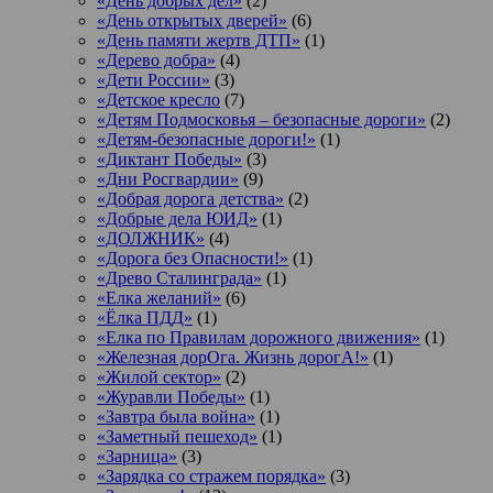
«День добрых дел»
(2)
«День открытых дверей»
(6)
«День памяти жертв ДТП»
(1)
«Дерево добра»
(4)
«Дети России»
(3)
«Детское кресло
(7)
«Детям Подмосковья – безопасные дороги»
(2)
«Детям-безопасные дороги!»
(1)
«Диктант Победы»
(3)
«Дни Росгвардии»
(9)
«Добрая дорога детства»
(2)
«Добрые дела ЮИД»
(1)
«ДОЛЖНИК»
(4)
«Дорога без Опасности!»
(1)
«Древо Сталинграда»
(1)
«Елка желаний»
(6)
«Ёлка ПДД»
(1)
«Елка по Правилам дорожного движения»
(1)
«Железная дорОга. Жизнь дорогА!»
(1)
«Жилой сектор»
(2)
«Журавли Победы»
(1)
«Завтра была война»
(1)
«Заметный пешеход»
(1)
«Зарница»
(3)
«Зарядка со стражем порядка»
(3)