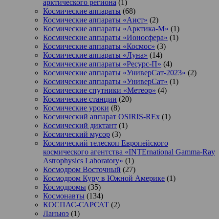
арктического региона
(1)
Космические аппараты
(68)
Космические аппараты «Аист»
(2)
Космические аппараты «Арктика-М»
(1)
Космические аппараты «Ионосфера»
(1)
Космические аппараты «Космос»
(3)
Космические аппараты «Луна»
(14)
Космические аппараты «Ресурс-П»
(4)
Космические аппараты «УниверСат-2023»
(2)
Космические аппараты «УниверСат»
(1)
Космические спутники «Метеор»
(4)
Космические станции
(20)
Космические уроки
(8)
Космический аппарат OSIRIS-REx
(1)
Космический диктант
(1)
Космический мусор
(3)
Космический телескоп Европейского
космического агентства «INTErnational Gamma-Ray
Astrophysics Laboratory»
(1)
Космодром Восточный
(27)
Космодром Куру в Южной Америке
(1)
Космодромы
(35)
Космонавты
(134)
КОСПАС-САРСАТ
(2)
Ланьюэ
(1)