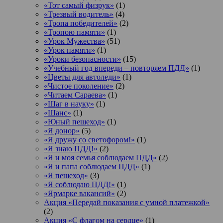
«Тот самый физрук»
(1)
«Трезвый водитель»
(4)
«Тропа победителей»
(2)
«Тропою памяти»
(1)
«Урок Мужества»
(51)
«Урок памяти»
(1)
«Уроки безопасности»
(15)
«Учебный год впереди – повторяем ПДД»
(1)
«Цветы для автоледи»
(1)
«Чистое поколение»
(2)
«Читаем Сараева»
(1)
«Шаг в науку»
(1)
«Шанс»
(1)
«Юный пешеход»
(1)
«Я донор»
(5)
«Я дружу со светофором!»
(1)
«Я знаю ПДД!»
(2)
«Я и моя семья соблюдаем ПДД»
(2)
«Я и папа соблюдаем ПДД»
(1)
«Я пешеход»
(3)
«Я соблюдаю ПДД!»
(1)
«Ярмарке вакансий»
(2)
Акция «Передай показания с умной платежкой»
(2)
Акция «С флагом на сердце»
(1)