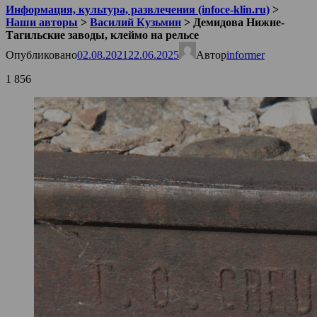
Информация, культура, развлечения (infoce-klin.ru)
>
Наши авторы
>
Василий Кузьмин
>
Демидова Нижне-
Тагильские заводы, клеймо на рельсе
Опубликовано
02.08.2021
22.06.2025
Автор
informer
1 856