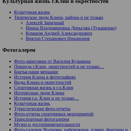
Культурная жизнь г.Клин и окрестностей
Культурная жизнь
Творческие люди Клина, района и не только
Алексей Заричный
Ирина Владимировна Деньгова (Лукашенко)
Комаров Андрей Александрович
Виктор Степанович Никаноров
Фотогалереи
Фото-зарисовки от Василия Кузьмина
Природа г.Клин, окрестностей и не только…
Братья наши меньшие
История Клина в фотографиях
Виды Клина и окрестностей
Спортивная жизнь в г.о.Клин
Интересные люди Клина
История г.о. Клин и не только…
Культурная жизнь
Туристические фото-отчеты
Фото-отчеты спортивных мероприятий
Транспортные фотогалереи
Музеи и достопримечательности
Фото-галерея: Водоемы, набережные, пляжи, фонтаны и