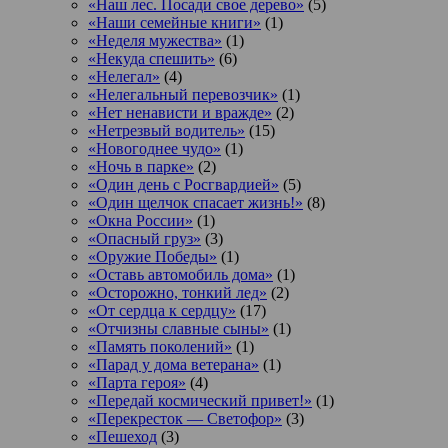
«Наш лес. Посади свое дерево»
(5)
«Наши семейные книги»
(1)
«Неделя мужества»
(1)
«Некуда спешить»
(6)
«Нелегал»
(4)
«Нелегальный перевозчик»
(1)
«Нет ненависти и вражде»
(2)
«Нетрезвый водитель»
(15)
«Новогоднее чудо»
(1)
«Ночь в парке»
(2)
«Один день с Росгвардией»
(5)
«Один щелчок спасает жизнь!»
(8)
«Окна России»
(1)
«Опасный груз»
(3)
«Оружие Победы»
(1)
«Оставь автомобиль дома»
(1)
«Осторожно, тонкий лед»
(2)
«От сердца к сердцу»
(17)
«Отчизны славные сыны»
(1)
«Память поколений»
(1)
«Парад у дома ветерана»
(1)
«Парта героя»
(4)
«Передай космический привет!»
(1)
«Перекресток — Светофор»
(3)
«Пешеход
(3)