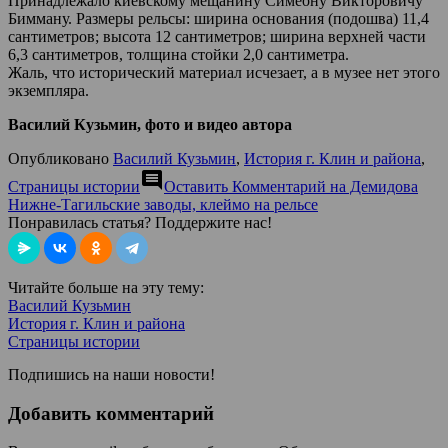
Принадлежало киевскому мещанину Симеону Викторовичу
Бимману. Размеры рельсы: ширина основания (подошва) 11,4
сантиметров; высота 12 сантиметров; ширина верхней части
6,3 сантиметров, толщина стойки 2,0 сантиметра.
Жаль, что исторический материал исчезает, а в музее нет этого
экземпляра.
Василий Кузьмин, фото и видео автора
Опубликовано
Василий Кузьмин
,
История г. Клин и района
,
comment
Страницы истории
Оставить Комментарий
на Демидова
Нижне-Тагильские заводы, клеймо на рельсе
Понравилась статья? Поддержите нас!
Читайте больше на эту тему:
Василий Кузьмин
История г. Клин и района
Страницы истории
Подпишись на наши новости!
Добавить комментарий