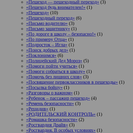
«Пешеход — пешеходный переход»
(3)
«Пешеход будь внимателен!»
(1)
«Пешеход»
(10)
«Пешеходный переход»
(6)
«Письмо водителю»
(3)
«Письмо защитнику»
(1)
«По дороге в школу – безопасно!»
(1)
«По примеру Отца»
(1)
«Подросток ‒ Игла»
(1)
«Поиск добрых дел»
(1)
«Поклонимся»
(6)
«Полицейский Дед Мороз»
(5)
«Помоги пойти учиться»
(1)
«Помоги собраться в школу»
(1)
«Помочь без лишних слов»
(3)
«Посвящение первоклассников в пешеходы»
(1)
«Посылка бойцу»
(1)
«Разговоры о важном»
(1)
«Ребенок – пассажир пешеход»
(4)
«Ремень безопасности»
(3)
«Рецидив»
(1)
«РОДИТЕЛЬСКИЙ КОНТРОЛЬ»
(1)
«Ромашка безопасности»
(2)
«Росгвардия Драйв»
(3)
«Росгвардия. В особых условиях»
(1)