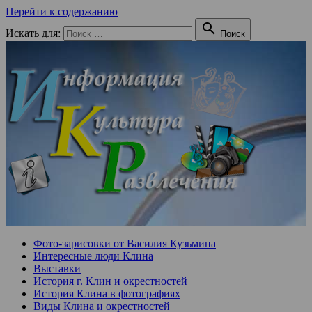
Перейти к содержанию

Искать для:
Поиск
Фото-зарисовки от Василия Кузьмина
Интересные люди Клина
Выставки
История г. Клин и окрестностей
История Клина в фотографиях
Виды Клина и окрестностей