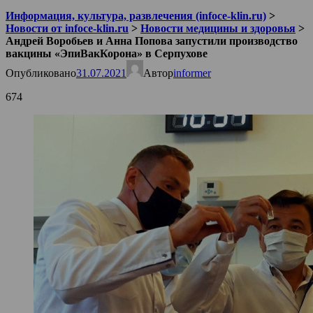
Информация, культура, развлечения (infoce-klin.ru)
>
Новости от infoce-klin.ru
>
Новости медицины и здоровья
>
Андрей Воробьев и Анна Попова запустили производство
вакцины «ЭпиВакКорона» в Серпухове
Опубликовано
31.07.2021
Автор
informer
674