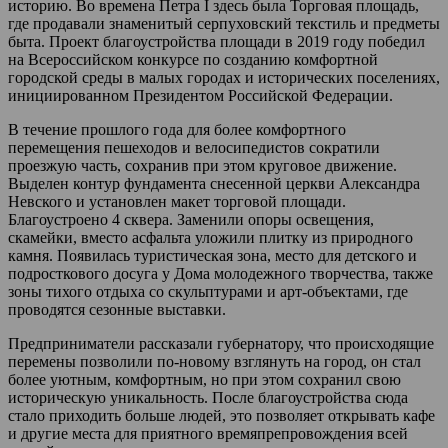
историю. Во времена Петра I здесь была Торговая площадь,
где продавали знаменитый серпуховский текстиль и предметы
быта. Проект благоустройства площади в 2019 году победил
на Всероссийском конкурсе по созданию комфортной
городской среды в малых городах и исторических поселениях,
инициированном Президентом Российской Федерации.
В течение прошлого года для более комфортного
перемещения пешеходов и велосипедистов сократили
проезжую часть, сохранив при этом круговое движение.
Выделен контур фундамента снесенной церкви Александра
Невского и установлен макет торговой площади.
Благоустроено 4 сквера. Заменили опоры освещения,
скамейки, вместо асфальта уложили плитку из природного
камня. Появилась туристическая зона, место для детского и
подросткового досуга у Дома молодежного творчества, также
зоны тихого отдыха со скульптурами и арт-объектами, где
проводятся сезонные выставки.
Предприниматели рассказали губернатору, что происходящие
перемены позволили по-новому взглянуть на город, он стал
более уютным, комфортным, но при этом сохранил свою
историческую уникальность. После благоустройства сюда
стало приходить больше людей, это позволяет открывать кафе
и другие места для приятного времяпрепровождения всей