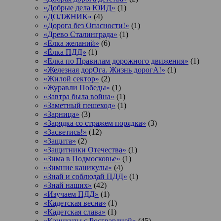
«Добрые дела ЮИД»
(1)
«ДОЛЖНИК»
(4)
«Дорога без Опасности!»
(1)
«Древо Сталинграда»
(1)
«Елка желаний»
(6)
«Ёлка ПДД»
(1)
«Елка по Правилам дорожного движения»
(1)
«Железная дорОга. Жизнь дорогА!»
(1)
«Жилой сектор»
(2)
«Журавли Победы»
(1)
«Завтра была война»
(1)
«Заметный пешеход»
(1)
«Зарница»
(3)
«Зарядка со стражем порядка»
(3)
«Засветись!»
(12)
«Защита»
(2)
«Защитники Отечества»
(1)
«Зима в Подмосковье»
(1)
«Зимние каникулы»
(4)
«Знай и соблюдай ПДД»
(1)
«Знай наших»
(42)
«Изучаем ПДД»
(1)
«Кадетская весна»
(1)
«Кадетская слава»
(1)
«Каникулы с Росгвардией»
(45)