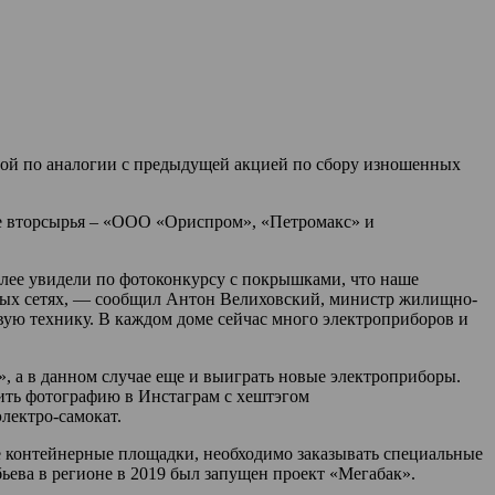
орой по аналогии с предыдущей акцией по сбору изношенных
ке вторсырья – «ООО «Ориспром», «Петромакс» и
лее увидели по фотоконкурсу с покрышками, что наше
ьных сетях, — сообщил Антон Велиховский, министр жилищно-
ую технику. В каждом доме сейчас много электроприборов и
 а в данном случае еще и выиграть новые электроприборы.
тить фотографию в Инстаграм с хештэгом
лектро-самокат.
 контейнерные площадки, необходимо заказывать специальные
ьева в регионе в 2019 был запущен проект «Мегабак».