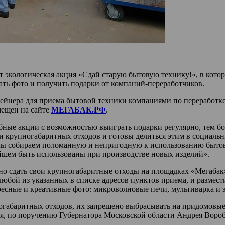
т экологическая акция «Сдай старую бытовую технику!», в кот
ать фото и получить подарки от компаний-переработчиков.
тейнера для приема бытовой техники компаниями по переработ
ещен на сайте
МЕГАБАК.РФ
.
ные акции с возможностью выиграть подарки регулярно, тем бо
ии крупногабаритных отходов и готовы делиться этим в социал
 мы собираем поломанную и непригодную к использованию бытов
йшем быть использованы при производстве новых изделий».
о сдать свои крупногабаритные отходы на площадках «Мегабак»,
любой из указанных в списке адресов пунктов приема, и размес
есные и креативные фото: микроволновые печи, мультиварка и э
габаритных отходов, их запрещено выбрасывать на придомовые
ья, по поручению Губернатора Московской области Андрея Вороб