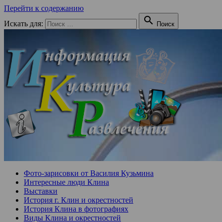
Перейти к содержанию

Искать для:
Поиск
Фото-зарисовки от Василия Кузьмина
Интересные люди Клина
Выставки
История г. Клин и окрестностей
История Клина в фотографиях
Виды Клина и окрестностей