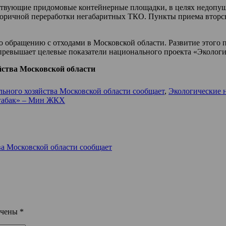
ствующие придомовые контейнерные площадки, в целях недопущ
оричной переработки негабаритных ТКО. Пункты приема вторсыр
обращению с отходами в Московской области. Развитие этого п
превышает целевые показатели национального проекта «Экологи
ства Московской области
ного хозяйства Московской области сообщает
,
Экологические 
егабак» – Мин ЖКХ
а Московской области сообщает
ечены
*