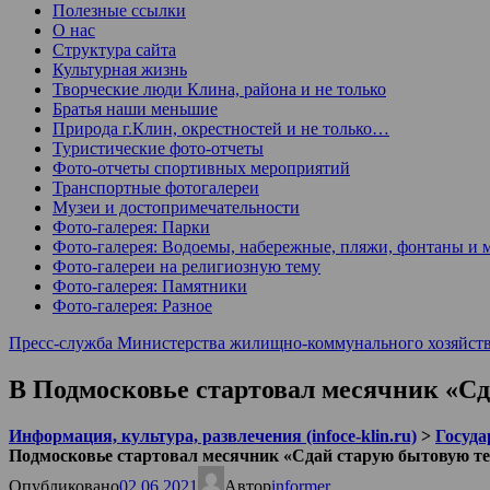
Полезные ссылки
О нас
Структура сайта
Культурная жизнь
Творческие люди Клина, района и не только
Братья наши меньшие
Природа г.Клин, окрестностей и не только…
Туристические фото-отчеты
Фото-отчеты спортивных мероприятий
Транспортные фотогалереи
Музеи и достопримечательности
Фото-галерея: Парки
Фото-галерея: Водоемы, набережные, пляжи, фонтаны и 
Фото-галереи на религиозную тему
Фото-галерея: Памятники
Фото-галерея: Разное
Пресс-служба Министерства жилищно-коммунального хозяйств
В Подмосковье стартовал месячник «С
Информация, культура, развлечения (infoce-klin.ru)
>
Госуда
Подмосковье стартовал месячник «Сдай старую бытовую т
Опубликовано
02.06.2021
Автор
informer