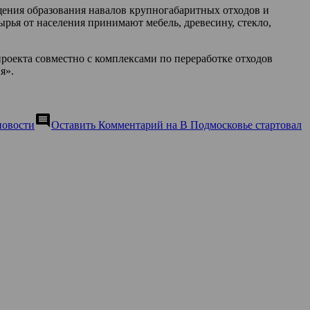
ения образования навалов крупногабаритных отходов и
ья от населения принимают мебель, древесину, стекло,
роекта совместно с комплексами по переработке отходов
я».
comment
новости
Оставить Комментарий
на В Подмосковье стартовал