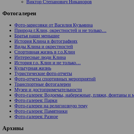
Виктор Степанович Никаноров
Фотогалереи
Фото-зарисовки от Василия Кузьмина
Природа г.Клин, окрестностей и не только…
Братья наши меньшие
История Клина в фотографиях
Виды Клина и окрестностей
Спортивная жизнь в г.о.Клин
Интересные люди Клина
История г.о. Клин и не только…
Культурная жизнь
Туристические фото-отчеты
Фото-отчеты спортивных мероприятий
Транспортные фотогалереи
Музеи и достопримечательности
Фото-галерея: Водоемы, набережные, пляжи, фонтаны и 
Фото-галерея: Парки
Фото-галереи на религиозную тему
Фото-галерея: Памятники
Фото-галерея: Разное
Архивы