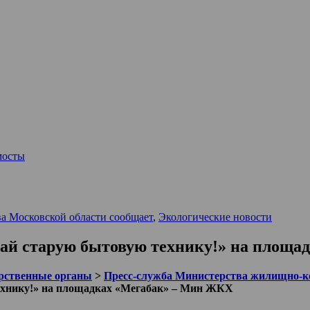
мосты
а Московской области сообщает
,
Экологические новости
дай старую бытовую технику!» на площ
рственные органы
>
Пресс-служба Министерства жилищно-ко
ехнику!» на площадках «Мегабак» – Мин ЖКХ