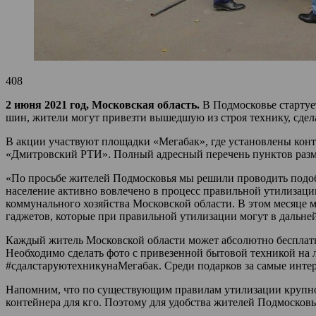
408
2 июня 2021 год, Московская область.
В Подмосковье стартуе
шин, жители могут привезти вышедшую из строя технику, сдел
В акции участвуют площадки «Мегабак», где установлены кон
«Дмитровский РТИ». Полный адресный перечень пунктов разм
«По просьбе жителей Подмосковья мы решили проводить подоб
население активно вовлечено в процесс правильной утилизац
коммунального хозяйства Московской области. В этом месяце
гаджетов, которые при правильной утилизации могут в дальне
Каждый житель Московской области может абсолютно бесплатн
Необходимо сделать фото с привезенной бытовой техникой на 
#сдалстаруютехникунаМегабак. Среди подарков за самые интер
Напомним, что по существующим правилам утилизации крупно
контейнера для кго. Поэтому для удобства жителей Подмосков