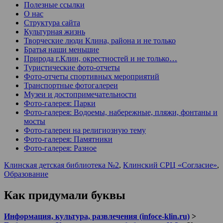
Полезные ссылки
О нас
Структура сайта
Культурная жизнь
Творческие люди Клина, района и не только
Братья наши меньшие
Природа г.Клин, окрестностей и не только…
Туристические фото-отчеты
Фото-отчеты спортивных мероприятий
Транспортные фотогалереи
Музеи и достопримечательности
Фото-галерея: Парки
Фото-галерея: Водоемы, набережные, пляжи, фонтаны и
мосты
Фото-галереи на религиозную тему
Фото-галерея: Памятники
Фото-галерея: Разное
Клинская детская библиотека №2
,
Клинский СРЦ «Согласие»
,
Образование
Как придумали буквы
Информация, культура, развлечения (infoce-klin.ru)
>