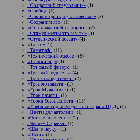
«Солдатский треугольник»
(1)
«Сообщи
(1)
«Сообщи где торгуют смертью»
(3)
«Сохраним лес»
(1)
«Стань заметней на дороге»
(2)
«Стимул мечты это сам ты»
(1)
«Студенческий десант»
(4)
«Такси»
(5)
«Тахограф»
(11)
«Технический осмотр»
(6)
«Тонкий лед»
(1)
«Тот самый физрук»
(1)
«Трезвый водитель»
(4)
«Тропа победителей»
(2)
«Тропою памяти»
(1)
«Урок Мужества»
(51)
«Урок памяти»
(1)
«Уроки безопасности»
(15)
«Учебный год впереди – повторяем ПДД»
(1)
«Цветы для автоледи»
(1)
«Чистое поколение»
(2)
«Читаем Сараева»
(1)
«Шаг в науку»
(1)
«Шанс»
(1)