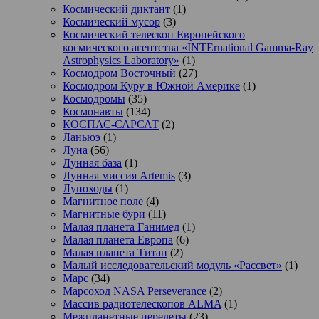
Космический диктант
(1)
Космический мусор
(3)
Космический телескоп Европейского
космического агентства «INTErnational Gamma-Ray
Astrophysics Laboratory»
(1)
Космодром Восточный
(27)
Космодром Куру в Южной Америке
(1)
Космодромы
(35)
Космонавты
(134)
КОСПАС-САРСАТ
(2)
Ланьюэ
(1)
Луна
(56)
Лунная база
(1)
Лунная миссия Artemis
(3)
Луноходы
(1)
Магнитное поле
(4)
Магнитные бури
(11)
Малая планета Ганимед
(1)
Малая планета Европа
(6)
Малая планета Титан
(2)
Малый исследовательский модуль «Рассвет»
(1)
Марс
(34)
Марсоход NASA Perseverance
(2)
Массив радиотелескопов ALMA
(1)
Межпланетные перелеты
(23)