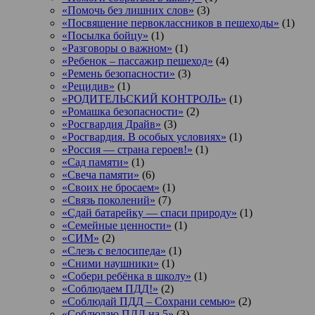
«Помочь без лишних слов»
(3)
«Посвящение первоклассников в пешеходы»
(1)
«Посылка бойцу»
(1)
«Разговоры о важном»
(1)
«Ребенок – пассажир пешеход»
(4)
«Ремень безопасности»
(3)
«Рецидив»
(1)
«РОДИТЕЛЬСКИЙ КОНТРОЛЬ»
(1)
«Ромашка безопасности»
(2)
«Росгвардия Драйв»
(3)
«Росгвардия. В особых условиях»
(1)
«Россия — страна героев!»
(1)
«Сад памяти»
(1)
«Свеча памяти»
(6)
«Своих не бросаем»
(1)
«Связь поколений»
(7)
«Сдай батарейку — спаси природу»
(1)
«Семейные ценности»
(1)
«СИМ»
(2)
«Слезь с велосипеда»
(1)
«Сними наушники»
(1)
«Собери ребёнка в школу»
(1)
«Соблюдаем ПДД!»
(2)
«Соблюдай ПДД – Сохрани семью»
(2)
«Соблюдаю ПДД на 5»
(3)