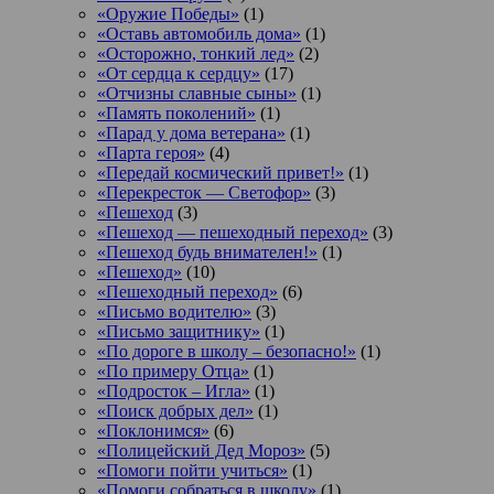
«Оружие Победы»
(1)
«Оставь автомобиль дома»
(1)
«Осторожно, тонкий лед»
(2)
«От сердца к сердцу»
(17)
«Отчизны славные сыны»
(1)
«Память поколений»
(1)
«Парад у дома ветерана»
(1)
«Парта героя»
(4)
«Передай космический привет!»
(1)
«Перекресток — Светофор»
(3)
«Пешеход
(3)
«Пешеход — пешеходный переход»
(3)
«Пешеход будь внимателен!»
(1)
«Пешеход»
(10)
«Пешеходный переход»
(6)
«Письмо водителю»
(3)
«Письмо защитнику»
(1)
«По дороге в школу – безопасно!»
(1)
«По примеру Отца»
(1)
«Подросток ‒ Игла»
(1)
«Поиск добрых дел»
(1)
«Поклонимся»
(6)
«Полицейский Дед Мороз»
(5)
«Помоги пойти учиться»
(1)
«Помоги собраться в школу»
(1)