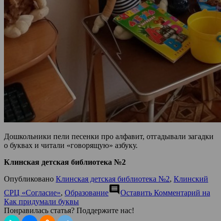
Дошкольники пели песенки про алфавит, отгадывали загадки
о буквах и читали «говорящую» азбуку.
Клинская детская библиотека №2
Опубликовано
Клинская детская библиотека №2
,
Клинский
comment
СРЦ «Согласие»
,
Образование
Оставить Комментарий
на
Как придумали буквы
Понравилась статья? Поддержите нас!