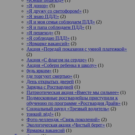
«Юный пешеход»
(1)
«Я донор»
(5)
«Я дружу со светофором!»
(1)
«Я знаю ПДД!»
(2)
«Я и моя семья соблюдаем ПДД»
(2)
«Я и папа соблюдаем ПДД»
(1)
«Я пешеход»
(3)
«Я соблюдаю ПДД!»
(1)
«Ярмарке вакансий»
(2)
Акция «Передай показания с умной платежкой»
(2)
Акция «С флагом на сердце»
(1)
Акция «Собери ребенка в школу»
(1)
будь ярким»
(1)
где торгуют смертью»
(1)
День открытых дверей
(1)
Зарядка с Росгвардией
(1)
Патриотическая акция «Вместе мы сильнее»
(1)
Подмосковные росгвардейцы приступили к
обучению по программе «Росгвардия Драйв»
(1)
Социальный раунд «Трезвый водитель»
(2)
тонкий лёд!»
(1)
Фото-челлендж «Связь поколений»
(2)
Экологическая акция «Чистый берег»
(1)
Ярмарка вакансий
(1)