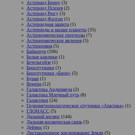
Астероид Бенну
(3)
Астероид Психея
(2)
Астероид Рюгу
(3)
Астероид Фаэтон
(1)
Астероидная защита
(1)
Астероиды и малые планеты
(35)
Астрономические прогнозы
(7)
Астрономические явления
(5)
Астрономия
(5)
Байконур
(106)
Белые карлики
(1)
Бетельгейзе
(1)
Биоспутники
(1)
Биоспутники «Бион»
(5)
Буран
(1)
Венера
(12)
Галактика Андромеда
(2)
Галактика Млечный путь
(8)
Галактики
(24)
Гидрометеорологические спутники «Арктика»
(1)
ГЛОНАСС
(5)
Дальний космос
(144)
Дальняя космическая связь
(3)
Деймос
(1)
Дистанционное зондирование Земли
(5)