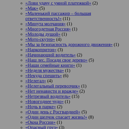
«Лови удачу с умной платежкой»
(2)
«Мак»
(5)
«Маленький пассажир – большая
ответственность!»
(11)
«Минута молчания»
(1)
«Многодетная Россия»
(1)
«Молоды душой»
(1)
«Мото-скутер»
(4)
«Мы за безопасность дорожного движения»
(1)
«Наркопритон»
(3)
«Начинающий водитель»
(2)
«Наш лес. Посади свое дерево»
(5)
«Наши семейные книги»
(1)
«Неделя мужества»
(1)
«Некуда спешить»
(6)
«Нелегал»
(4)
«Нелегальный перевозчик»
(1)
«Нет ненависти и вражде»
(2)
«Нетрезвый водитель»
(15)
«Новогоднее чудо»
(1)
«Ночь в парке»
(2)
«Один день с Росгвардией»
(5)
«Один щелчок спасает жизнь!»
(8)
«Окна России»
(1)
«Опасный груз»
(3)