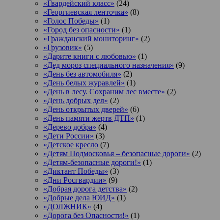
«Гвардейский класс»
(24)
«Георгиевская ленточка»
(8)
«Голос Победы»
(1)
«Город без опасности»
(1)
«Гражданский мониторинг»
(2)
«Грузовик»
(5)
«Дарите книги с любовью»
(1)
«Дед мороз специального назначения»
(9)
«День без автомобиля»
(2)
«День белых журавлей»
(1)
«День в лесу. Сохраним лес вместе»
(2)
«День добрых дел»
(2)
«День открытых дверей»
(6)
«День памяти жертв ДТП»
(1)
«Дерево добра»
(4)
«Дети России»
(3)
«Детское кресло
(7)
«Детям Подмосковья – безопасные дороги»
(2)
«Детям-безопасные дороги!»
(1)
«Диктант Победы»
(3)
«Дни Росгвардии»
(9)
«Добрая дорога детства»
(2)
«Добрые дела ЮИД»
(1)
«ДОЛЖНИК»
(4)
«Дорога без Опасности!»
(1)