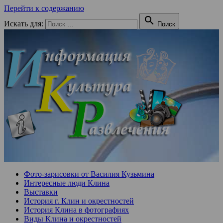
Перейти к содержанию

Искать для:
Поиск
Фото-зарисовки от Василия Кузьмина
Интересные люди Клина
Выставки
История г. Клин и окрестностей
История Клина в фотографиях
Виды Клина и окрестностей