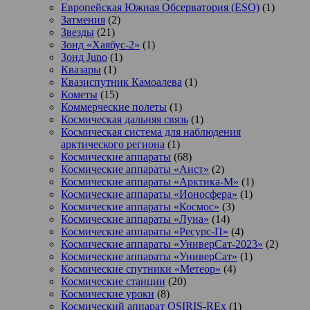
Европейская Южная Обсерватория (ESO)
(1)
Затмения
(2)
Звезды
(21)
Зонд «Хаябус-2»
(1)
Зонд Juno
(1)
Квазары
(1)
Квазиспутник Камоалева
(1)
Кометы
(15)
Коммерческие полеты
(1)
Космическая дальняя связь
(1)
Космическая система для наблюдения
арктического региона
(1)
Космические аппараты
(68)
Космические аппараты «Аист»
(2)
Космические аппараты «Арктика-М»
(1)
Космические аппараты «Ионосфера»
(1)
Космические аппараты «Космос»
(3)
Космические аппараты «Луна»
(14)
Космические аппараты «Ресурс-П»
(4)
Космические аппараты «УниверСат-2023»
(2)
Космические аппараты «УниверСат»
(1)
Космические спутники «Метеор»
(4)
Космические станции
(20)
Космические уроки
(8)
Космический аппарат OSIRIS-REx
(1)