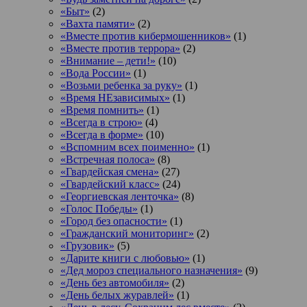
«Быт»
(2)
«Вахта памяти»
(2)
«Вместе против кибермошенников»
(1)
«Вместе против террора»
(2)
«Внимание – дети!»
(10)
«Вода России»
(1)
«Возьми ребенка за руку»
(1)
«Время НЕзависимых»
(1)
«Время помнить»
(1)
«Всегда в строю»
(4)
«Всегда в форме»
(10)
«Вспомним всех поименно»
(1)
«Встречная полоса»
(8)
«Гвардейская смена»
(27)
«Гвардейский класс»
(24)
«Георгиевская ленточка»
(8)
«Голос Победы»
(1)
«Город без опасности»
(1)
«Гражданский мониторинг»
(2)
«Грузовик»
(5)
«Дарите книги с любовью»
(1)
«Дед мороз специального назначения»
(9)
«День без автомобиля»
(2)
«День белых журавлей»
(1)