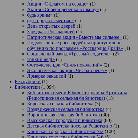
Акция «С флагом на сердце»
(1)
Акция «Собери ребенка в школу»
(1)
будь ярким»
(1)
где торгуют смертью»
(1)
День открытых дверей
(1)
Зарядка с Росгвардией
(1)
Патриотическая акция «Вместе мы сильнее»
(1)
Подмосковные росгвардейцы приступили к
обучению по программе «Росгвардия Драйв»
(1)
Социальный раунд «Трезвый водитель»
(2)
тонкий лёд!»
(1)
Фото-челлендж «Связь поколений»
(2)
Экологическая акция «Чистый берег»
(1)
Ярмарка вакансий
(1)
Без рубрики
(1)
Библиотеки
(1 094)
Библиотека имени Юрия Петровича Артюхина
(Решоткинская сельская библиотека)
(18)
Биревская сельская библиотека
(3)
Воздвиженская сельская библиотека
(4)
Воронинская сельская библиотека
(30)
Высоковская городская библиотека
(80)
Детская библиотека поселка Решоткино
(1)
Клинская городская библиотека №2
(100)
Клинская городская библиотека №6
(5)