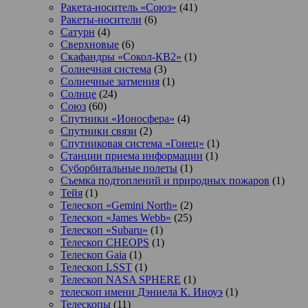
Ракета-носитель «Союз»
(41)
Ракеты-носители
(6)
Сатурн
(4)
Сверхновые
(6)
Скафандры «Сокол-КВ2»
(1)
Солнечная система
(3)
Солнечные затмения
(1)
Солнце
(24)
Союз
(60)
Спутники «Ионосфера»
(4)
Спутники связи
(2)
Спутниковая система «Гонец»
(1)
Станции приема информации
(1)
Суборбитальные полеты
(1)
Съемка подтоплений и природных пожаров
(1)
Тейя
(1)
Телескоп «Gemini North»
(2)
Телескоп «James Webb»
(25)
Телескоп «Subaru»
(1)
Телескоп CHEOPS
(1)
Телескоп Gaia
(1)
Телескоп LSST
(1)
Телескоп NASA SPHERE
(1)
телескоп имени Дэниела К. Иноуэ
(1)
Телескопы
(11)