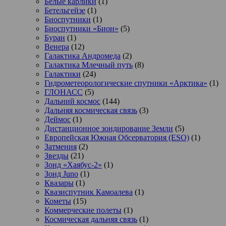
Белые карлики
(1)
Бетельгейзе
(1)
Биоспутники
(1)
Биоспутники «Бион»
(5)
Буран
(1)
Венера
(12)
Галактика Андромеда
(2)
Галактика Млечный путь
(8)
Галактики
(24)
Гидрометеорологические спутники «Арктика»
(1)
ГЛОНАСС
(5)
Дальний космос
(144)
Дальняя космическая связь
(3)
Деймос
(1)
Дистанционное зондирование Земли
(5)
Европейская Южная Обсерватория (ESO)
(1)
Затмения
(2)
Звезды
(21)
Зонд «Хаябус-2»
(1)
Зонд Juno
(1)
Квазары
(1)
Квазиспутник Камоалева
(1)
Кометы
(15)
Коммерческие полеты
(1)
Космическая дальняя связь
(1)