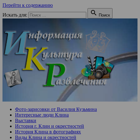
Перейти к содержанию

Искать для:
Поиск
Фото-зарисовки от Василия Кузьмина
Интересные люди Клина
Выставки
История г. Клин и окрестностей
История Клина в фотографиях
Виды Клина и окрестностей