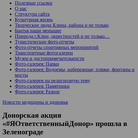
Полезные ссылки
О нас
Структура сайта
Культурная жизнь
Творческие люди Клина, района и не только
Братья наши меньшие
Природа г.Клин, окрестностей и не только…
Туристические фото-отчеты
Фото-отчеты спортивных мероприятий
Транспортные фотогалереи
Музеи и достопримечательности
Фото-галерея: Парки
Фото-галерея: Водоемы, набережные, пляжи, фонтаны и
мосты
Фото-галереи на религиозную тему
Фото-галерея: Памятники
Фото-галерея: Разное
Новости медицины и здоровья
Донорская акция
«#ЯОтветственныйДонор» прошла в
Зеленограде