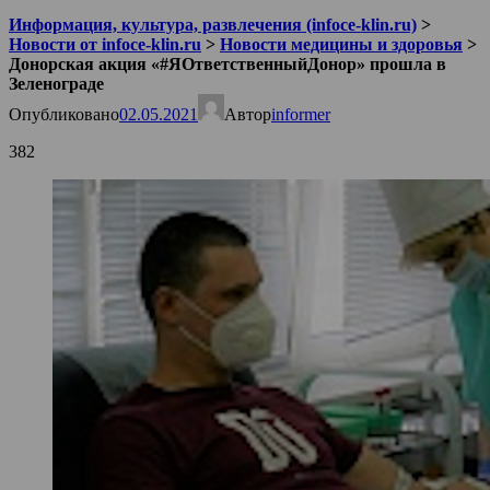
Информация, культура, развлечения (infoce-klin.ru)
>
Новости от infoce-klin.ru
>
Новости медицины и здоровья
>
Донорская акция «#ЯОтветственныйДонор» прошла в
Зеленограде
Опубликовано
02.05.2021
Автор
informer
382