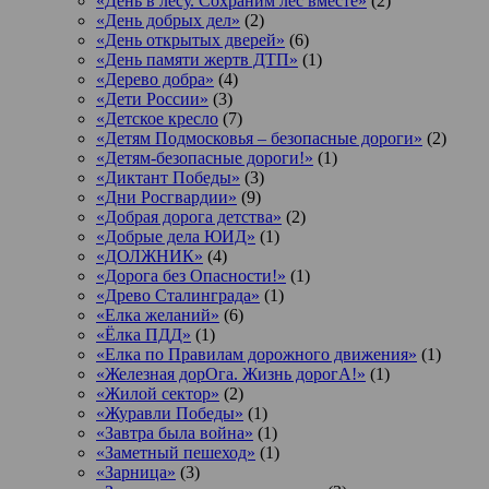
«День в лесу. Сохраним лес вместе»
(2)
«День добрых дел»
(2)
«День открытых дверей»
(6)
«День памяти жертв ДТП»
(1)
«Дерево добра»
(4)
«Дети России»
(3)
«Детское кресло
(7)
«Детям Подмосковья – безопасные дороги»
(2)
«Детям-безопасные дороги!»
(1)
«Диктант Победы»
(3)
«Дни Росгвардии»
(9)
«Добрая дорога детства»
(2)
«Добрые дела ЮИД»
(1)
«ДОЛЖНИК»
(4)
«Дорога без Опасности!»
(1)
«Древо Сталинграда»
(1)
«Елка желаний»
(6)
«Ёлка ПДД»
(1)
«Елка по Правилам дорожного движения»
(1)
«Железная дорОга. Жизнь дорогА!»
(1)
«Жилой сектор»
(2)
«Журавли Победы»
(1)
«Завтра была война»
(1)
«Заметный пешеход»
(1)
«Зарница»
(3)