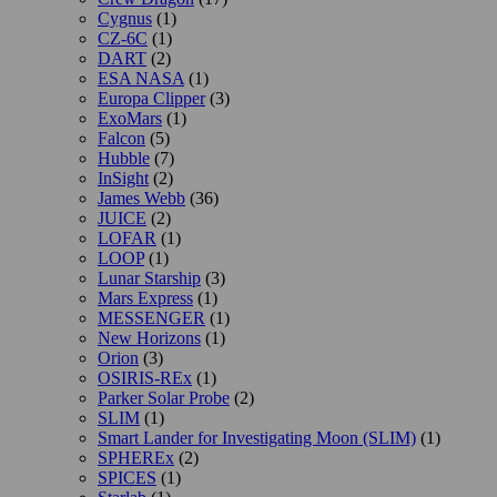
Cygnus
(1)
CZ-6C
(1)
DART
(2)
ESA NASA
(1)
Europa Clipper
(3)
ExoMars
(1)
Falcon
(5)
Hubble
(7)
InSight
(2)
James Webb
(36)
JUICE
(2)
LOFAR
(1)
LOOP
(1)
Lunar Starship
(3)
Mars Express
(1)
MESSENGER
(1)
New Horizons
(1)
Orion
(3)
OSIRIS-REx
(1)
Parker Solar Probe
(2)
SLIM
(1)
Smart Lander for Investigating Moon (SLIM)
(1)
SPHEREx
(2)
SPICES
(1)