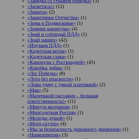
«Зарядка со стражем порядка»
(3)
«Засветись!»
(12)
«Защита»
(2)
«Защитники Отечества»
(1)
«Зима в Подмосковье»
(1)
«Зимние каникулы»
(4)
«Знай и соблюдай ПДД»
(1)
«Знай наших»
(42)
«Изучаем ПДД»
(1)
«Кадетская весна»
(1)
«Кадетская слава»
(1)
«Каникулы с Росгвардией»
(45)
«Коробка добра»
(1)
«Лес Победы»
(8)
«Лето без опасности»
(1)
«Лови удачу с умной платежкой»
(2)
«Мак»
(5)
«Маленький пассажир – большая
ответственность!»
(11)
«Минута молчания»
(1)
«Многодетная Россия»
(1)
«Молоды душой»
(1)
«Мото-скутер»
(4)
«Мы за безопасность дорожного движения»
(1)
«Наркопритон»
(3)