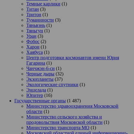
Темные карлики
(1)
Титан
(3)
Тритон
(1)
Туманнности
(3)
Тяньвэнь
(1)
Тяньгун
(1)
Уран
(3)
Фобос
(2)
Харон
(1)
Хаябуса
(1)
Центр подготовки космонавтов имени Юрия
Гагарина
(1)
Чанчжэн-6-си
(1)
Черные дыры
(32)
Экзопланеты
(37)
Экологические спутники
(1)
Энцелада
(1)
Юпитер
(16)
Государственные органы
(1 487)
Министерство здравоохранения Московской
области
(1)
Министерство сельского хозяйства и
продовольствия Московской области
(1)
Министерство транспорта МО
(1)
Московский областной единый информационно-