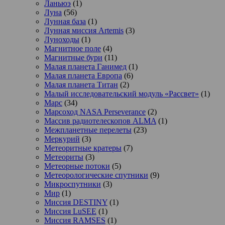
Ланьюэ
(1)
Луна
(56)
Лунная база
(1)
Лунная миссия Artemis
(3)
Луноходы
(1)
Магнитное поле
(4)
Магнитные бури
(11)
Малая планета Ганимед
(1)
Малая планета Европа
(6)
Малая планета Титан
(2)
Малый исследовательский модуль «Рассвет»
(1)
Марс
(34)
Марсоход NASA Perseverance
(2)
Массив радиотелескопов ALMA
(1)
Межпланетные перелеты
(23)
Меркурий
(3)
Метеоритные кратеры
(7)
Метеориты
(3)
Метеорные потоки
(5)
Метеорологические спутники
(9)
Микроспутники
(3)
Мир
(1)
Миссия DESTINY
(1)
Миссия LuSEE
(1)
Миссия RAMSES
(1)