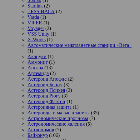
Starlab
(1)
Starlink
(2)
TESS НАСА
(2)
Varda
(1)
VIPER
(1)
Voyager
(2)
VSS Unity
(1)
X-Works
(1)
Автоматические межпланетные станции «Вега»
(1)
Акацуки
(1)
Аммонит
(1)
Ангара
(13)
Артемида
(2)
Астероид Апофис
(2)
Астероид Бенну
(3)
Астероид Психея
(2)
Астероид Рюгу
(3)
Астероид Фаэтон
(1)
Астероидная защита
(1)
Астероиды и малые планеты
(35)
Астрономические прогнозы
(7)
Астрономические явления
(5)
Астрономия
(5)
Байконур
(106)