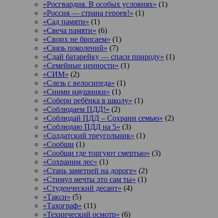
«Росгвардия. В особых условиях»
(1)
«Россия — страна героев!»
(1)
«Сад памяти»
(1)
«Свеча памяти»
(6)
«Своих не бросаем»
(1)
«Связь поколений»
(7)
«Сдай батарейку — спаси природу»
(1)
«Семейные ценности»
(1)
«СИМ»
(2)
«Слезь с велосипеда»
(1)
«Сними наушники»
(1)
«Собери ребёнка в школу»
(1)
«Соблюдаем ПДД!»
(2)
«Соблюдай ПДД – Сохрани семью»
(2)
«Соблюдаю ПДД на 5»
(3)
«Солдатский треугольник»
(1)
«Сообщи
(1)
«Сообщи где торгуют смертью»
(3)
«Сохраним лес»
(1)
«Стань заметней на дороге»
(2)
«Стимул мечты это сам ты»
(1)
«Студенческий десант»
(4)
«Такси»
(5)
«Тахограф»
(11)
«Технический осмотр»
(6)