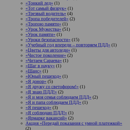
«Тонкий лед»
(1)
«Тот самый физрук»
(1)
«Трезвый водитель»
(4)
«Тропа победителей»
(2)
«Тропою памяти»
(1)
«Урок Мужества»
(51)
«Урок памяти»
(1)
«Уроки безопасности»
(15)
«Учебный год впереди – повторяем ПДД»
(1)
«Цветы для автоледи»
(1)
«Чистое поколение»
(2)
«Читаем Сараева»
(1)
«Шаг в науку»
(1)
«Шанс»
(1)
«Юный пешеход»
(1)
«Я донор»
(5)
«Я дружу со светофором!»
(1)
«Я знаю ПДД!»
(2)
«Я и моя семья соблюдаем ПДД»
(2)
«Я и папа соблюдаем ПДД»
(1)
«Я пешеход»
(3)
«Я соблюдаю ПДД!»
(1)
«Ярмарке вакансий»
(2)
Акция «Передай показания с умной платежкой»
(2)