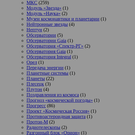
МКС
(259)
Модуль «Звезда»
(1)
Модуль «Наука»
(2)
Музеи космонавтики и планетарии
(1)
Нейтронные звезды
(4)
Нептун
(2)
Обсерватории
(5)
Обсерватории Gaia
(1)
Обсерватория «Спектр-РГ»
(2)
Обсерватория Gaia
(1)
Обсерватория Integral
(1)
Орел
(1)
Передача энергии
(1)
Планетные системы
(1)
Планеты
(22)
Плесецк
(3)
Плутон
(4)
Поздравления из космоса
(1)
Прогноз «космической погоды»
(1)
Прогресс
(86)
Проект «Космическая Россия»
(1)
Противоастероидная защита
(1)
Протон-М
(2)
Радиотелескопы
(2)
Разгонный блок «Орион»
(1)