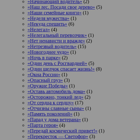
«Начинающий водитель»
(2)
«Наш лес. Посади свое дерево»
(5)
«Наши семейные книги»
(1)
«Неделя мужества»
(1)
«Некуда спешить»
(6)
«Нелегал»
(4)
«Нелегальный перевозчик»
(1)
«Нет ненависти и вражде»
(2)
«Нетрезвый водитель»
(15)
«Новогоднее чудо»
(1)
«Ночь в парке»
(2)
«Один день с Росгвардией»
(5)
«Один щелчок спасает жизнь!»
(8)
«Окна России»
(1)
«Опасный груз»
(3)
«Оружие Победы»
(1)
«Оставь автомобиль дома»
(1)
«Осторожно, тонкий лед»
(2)
«От сердца к сердцу»
(17)
«Отчизны славные сыны»
(1)
«Память поколений»
(1)
«Парад у дома ветерана»
(1)
«Парта героя»
(4)
«Передай космический привет!»
(1)
«Перекресток — Светофор»
(3)