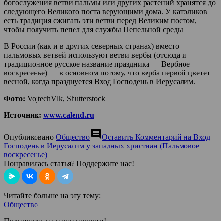
богослужения ветви пальмы или других растений хранятся до
следующего Великого поста верующими дома. У католиков
есть традиция сжигать эти ветви перед Великим постом,
чтобы получить пепел для службы Пепельной среды.
В России (как и в других северных странах) вместо
пальмовых ветвей используют ветви вербы (отсюда и
традиционное русское название праздника — Вербное
воскресенье) — в основном потому, что верба первой цветет
весной, когда празднуется Вход Господень в Иерусалим.
Фото:
VojtechVlk, Shutterstock
Источник:
www.calend.ru
comment
Опубликовано
Общество
Оставить Комментарий
на Вход
Господень в Иерусалим у западных христиан (Пальмовое
воскресенье)
Понравилась статья? Поддержите нас!
Читайте больше на эту тему:
Общество
Подпишись на наши новости!