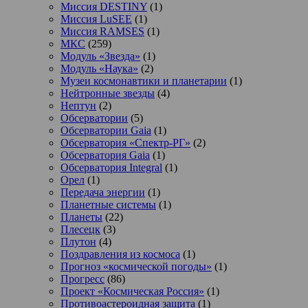
Миссия DESTINY
(1)
Миссия LuSEE
(1)
Миссия RAMSES
(1)
МКС
(259)
Модуль «Звезда»
(1)
Модуль «Наука»
(2)
Музеи космонавтики и планетарии
(1)
Нейтронные звезды
(4)
Нептун
(2)
Обсерватории
(5)
Обсерватории Gaia
(1)
Обсерватория «Спектр-РГ»
(2)
Обсерватория Gaia
(1)
Обсерватория Integral
(1)
Орел
(1)
Передача энергии
(1)
Планетные системы
(1)
Планеты
(22)
Плесецк
(3)
Плутон
(4)
Поздравления из космоса
(1)
Прогноз «космической погоды»
(1)
Прогресс
(86)
Проект «Космическая Россия»
(1)
Противоастероидная защита
(1)