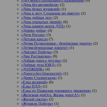
«Дед мороз специального назначения»
(9)
«День без автомобиля»
(2)
«День белых журавлей»
(1)
«День в лесу. Сохраним лес вместе»
(2)
«День добрых дел»
(2)
«День открытых дверей»
(6)
«День памяти жертв ДТП»
(1)
«Дерево добра»
(4)
«Дети России»
(3)
«Детское кресло
(7)
«Детям Подмосковья – безопасные дороги»
(2)
«Детям-безопасные дороги!»
(1)
«Диктант Победы»
(3)
«Дни Росгвардии»
(9)
«Добрая дорога детства»
(2)
«Добрые дела ЮИД»
(1)
«ДОЛЖНИК»
(4)
«Дорога без Опасности!»
(1)
«Древо Сталинграда»
(1)
«Елка желаний»
(6)
«Ёлка ПДД»
(1)
«Елка по Правилам дорожного движения»
(1)
«Железная дорОга. Жизнь дорогА!»
(1)
«Жилой сектор»
(2)
«Журавли Победы»
(1)