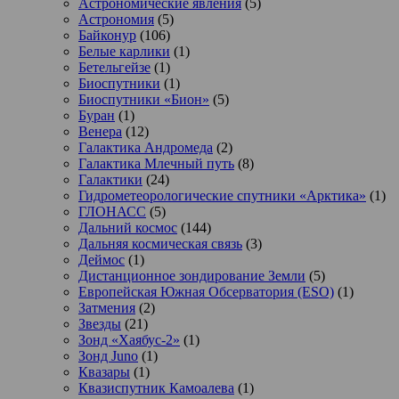
Астрономические явления
(5)
Астрономия
(5)
Байконур
(106)
Белые карлики
(1)
Бетельгейзе
(1)
Биоспутники
(1)
Биоспутники «Бион»
(5)
Буран
(1)
Венера
(12)
Галактика Андромеда
(2)
Галактика Млечный путь
(8)
Галактики
(24)
Гидрометеорологические спутники «Арктика»
(1)
ГЛОНАСС
(5)
Дальний космос
(144)
Дальняя космическая связь
(3)
Деймос
(1)
Дистанционное зондирование Земли
(5)
Европейская Южная Обсерватория (ESO)
(1)
Затмения
(2)
Звезды
(21)
Зонд «Хаябус-2»
(1)
Зонд Juno
(1)
Квазары
(1)
Квазиспутник Камоалева
(1)