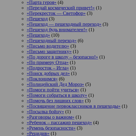
«Парта героя»
(4)
«Передай космический привет!»
(1)
«Перекресток — Светофор»
(3)
«Пешеход
(3)
«Пешеход — пешеходный переход»
(3)
«Пешеход будь внимателен!»
(1)
«Пешеход»
(10)
«Пешеходный переход»
(6)
«Письмо водителю»
(3)
«Письмо защитнику»
(1)
«По дороге в школу – безопасно!»
(1)
«По примеру Отца»
(1)
«Подросток ‒ Игла»
(1)
«Поиск добрых дел»
(1)
«Поклонимся»
(6)
«Полицейский Дед Мороз»
(5)
«Помоги пойти учиться»
(1)
«Помоги собраться в школу»
(1)
«Помочь без лишних слов»
(3)
«Посвящение первоклассников в пешеходы»
(1)
«Посылка бойцу»
(1)
«Разговоры о важном»
(1)
«Ребенок – пассажир пешеход»
(4)
«Ремень безопасности»
(3)
«Рецидив»
(1)