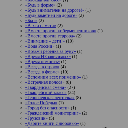
«Будь в форме»
(2)
«Будь внимателен на дороге!»
(1)
«Будь заметней на дороге»
(2)
«Быт»
(2)
«Вахта памяти»
(2)
«Вместе против кибермошенников»
(1)
«Вместе против террора»
(2)
«Внимание – дети!»
(10)
«Вода России»
(1)
«Возьми ребенка за руку»
(1)
«Время НЕзависимых»
(1)
«Время помнить»
(1)
«Всегда в строю»
(4)
«Всегда в форме»
(10)
«Вспомним всех поименно»
(1)
«Встречная полоса»
(8)
«Гвардейская смена»
(27)
«Гвардейский класс»
(24)
«Георгиевская ленточка»
(8)
«Голос Победы»
(1)
«Город без опасности»
(1)
«Гражданский мониторинг»
(2)
«Грузовик»
(5)
«Дарите книги с любовью»
(1)