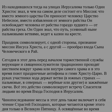
Из находившихся тогда на улицах Иерусалима только Один
Христос знал, в чем на самом деле состоит его Миссия: что
вместо земного царства Он приносит человеку Царство
Небесное, вместо избавления от земного рабства Он
освобождает человека от рабства гораздо худшего — от
рабства греха. Он Один знал, что путь, усеянный ныне
пальмовыми ветвями, ведет к казни на кресте.
Праздник символизирует, с одной стороны, признание
миссии Иисуса Христа, а с другой — прообраз входа Сына
Человеческого в Рай.
Сегодня в этот день перед началом торжественной службы
верующие и священнослужители традиционно проходят
шествием вокруг храма или внутри самого храма и в это
время поют праздничные антифоны и гимн Христу-Царю. В
руках участники хода держат ветви (в южных странах —
пальмовые, в северных — вербные или другие) и зажжённые
свечи. Всё это действо символизирует встречу Спасителя
людьми во время Входа Господня в Иерусалим.
Чинопоследование мессы в этот день также включает в себя
чтение Страстей Господних, которые читаются кроме этого
дня только в Великую Пятницу. А освящённые во время