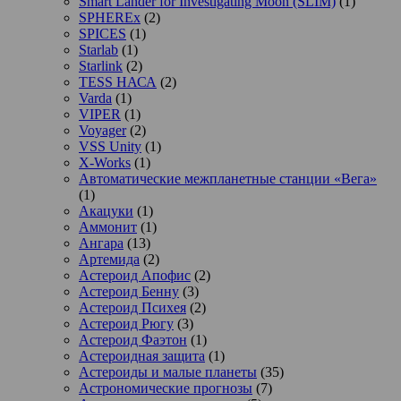
Smart Lander for Investigating Moon (SLIM)
(1)
SPHEREx
(2)
SPICES
(1)
Starlab
(1)
Starlink
(2)
TESS НАСА
(2)
Varda
(1)
VIPER
(1)
Voyager
(2)
VSS Unity
(1)
X-Works
(1)
Автоматические межпланетные станции «Вега»
(1)
Акацуки
(1)
Аммонит
(1)
Ангара
(13)
Артемида
(2)
Астероид Апофис
(2)
Астероид Бенну
(3)
Астероид Психея
(2)
Астероид Рюгу
(3)
Астероид Фаэтон
(1)
Астероидная защита
(1)
Астероиды и малые планеты
(35)
Астрономические прогнозы
(7)