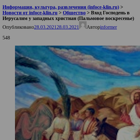
Информация, культура, развлечения (infoce-klin.ru)
>
Новости от infoce-klin.ru
>
Общество
>
Вход Господень в
Иерусалим у западных христиан (Пальмовое воскресенье)
Опубликовано
28.03.2021
28.03.2021
Автор
informer
548