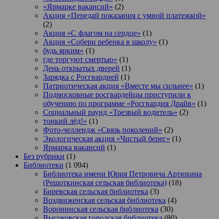
«Ярмарке вакансий»
(2)
Акция «Передай показания с умной платежкой»
(2)
Акция «С флагом на сердце»
(1)
Акция «Собери ребенка в школу»
(1)
будь ярким»
(1)
где торгуют смертью»
(1)
День открытых дверей
(1)
Зарядка с Росгвардией
(1)
Патриотическая акция «Вместе мы сильнее»
(1)
Подмосковные росгвардейцы приступили к
обучению по программе «Росгвардия Драйв»
(1)
Социальный раунд «Трезвый водитель»
(2)
тонкий лёд!»
(1)
Фото-челлендж «Связь поколений»
(2)
Экологическая акция «Чистый берег»
(1)
Ярмарка вакансий
(1)
Без рубрики
(1)
Библиотеки
(1 094)
Библиотека имени Юрия Петровича Артюхина
(Решоткинская сельская библиотека)
(18)
Биревская сельская библиотека
(3)
Воздвиженская сельская библиотека
(4)
Воронинская сельская библиотека
(30)
Высоковская городская библиотека
(80)