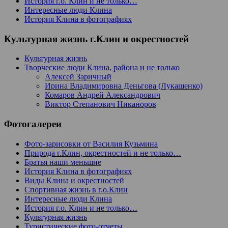
История г.о. Клин и не только…
Интересные люди Клина
История Клина в фотографиях
Культурная жизнь г.Клин и окрестностей
Культурная жизнь
Творческие люди Клина, района и не только
Алексей Заричный
Ирина Владимировна Деньгова (Лукашенко)
Комаров Андрей Александрович
Виктор Степанович Никаноров
Фотогалереи
Фото-зарисовки от Василия Кузьмина
Природа г.Клин, окрестностей и не только…
Братья наши меньшие
История Клина в фотографиях
Виды Клина и окрестностей
Спортивная жизнь в г.о.Клин
Интересные люди Клина
История г.о. Клин и не только…
Культурная жизнь
Туристические фото-отчеты