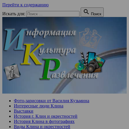
Перейти к содержанию

Искать для:
Поиск
Фото-зарисовки от Василия Кузьмина
Интересные люди Клина
Выставки
История г. Клин и окрестностей
История Клина в фотографиях
Виды Клина и окрестностей