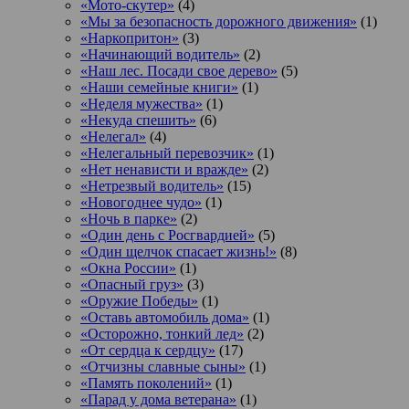
«Мото-скутер»
(4)
«Мы за безопасность дорожного движения»
(1)
«Наркопритон»
(3)
«Начинающий водитель»
(2)
«Наш лес. Посади свое дерево»
(5)
«Наши семейные книги»
(1)
«Неделя мужества»
(1)
«Некуда спешить»
(6)
«Нелегал»
(4)
«Нелегальный перевозчик»
(1)
«Нет ненависти и вражде»
(2)
«Нетрезвый водитель»
(15)
«Новогоднее чудо»
(1)
«Ночь в парке»
(2)
«Один день с Росгвардией»
(5)
«Один щелчок спасает жизнь!»
(8)
«Окна России»
(1)
«Опасный груз»
(3)
«Оружие Победы»
(1)
«Оставь автомобиль дома»
(1)
«Осторожно, тонкий лед»
(2)
«От сердца к сердцу»
(17)
«Отчизны славные сыны»
(1)
«Память поколений»
(1)
«Парад у дома ветерана»
(1)