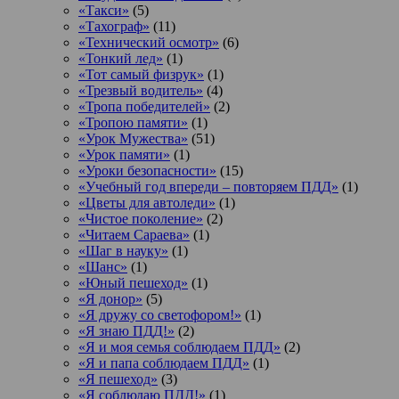
«Такси»
(5)
«Тахограф»
(11)
«Технический осмотр»
(6)
«Тонкий лед»
(1)
«Тот самый физрук»
(1)
«Трезвый водитель»
(4)
«Тропа победителей»
(2)
«Тропою памяти»
(1)
«Урок Мужества»
(51)
«Урок памяти»
(1)
«Уроки безопасности»
(15)
«Учебный год впереди – повторяем ПДД»
(1)
«Цветы для автоледи»
(1)
«Чистое поколение»
(2)
«Читаем Сараева»
(1)
«Шаг в науку»
(1)
«Шанс»
(1)
«Юный пешеход»
(1)
«Я донор»
(5)
«Я дружу со светофором!»
(1)
«Я знаю ПДД!»
(2)
«Я и моя семья соблюдаем ПДД»
(2)
«Я и папа соблюдаем ПДД»
(1)
«Я пешеход»
(3)
«Я соблюдаю ПДД!»
(1)