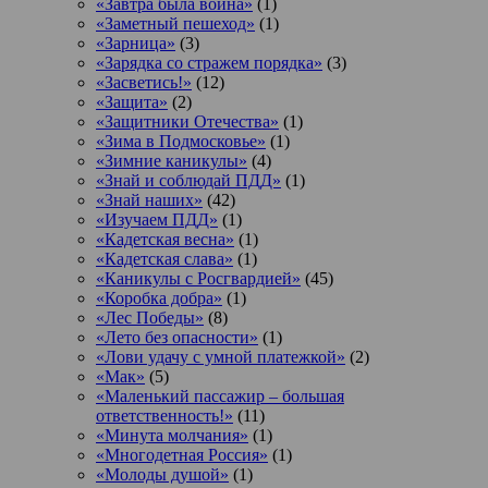
«Завтра была война»
(1)
«Заметный пешеход»
(1)
«Зарница»
(3)
«Зарядка со стражем порядка»
(3)
«Засветись!»
(12)
«Защита»
(2)
«Защитники Отечества»
(1)
«Зима в Подмосковье»
(1)
«Зимние каникулы»
(4)
«Знай и соблюдай ПДД»
(1)
«Знай наших»
(42)
«Изучаем ПДД»
(1)
«Кадетская весна»
(1)
«Кадетская слава»
(1)
«Каникулы с Росгвардией»
(45)
«Коробка добра»
(1)
«Лес Победы»
(8)
«Лето без опасности»
(1)
«Лови удачу с умной платежкой»
(2)
«Мак»
(5)
«Маленький пассажир – большая
ответственность!»
(11)
«Минута молчания»
(1)
«Многодетная Россия»
(1)
«Молоды душой»
(1)