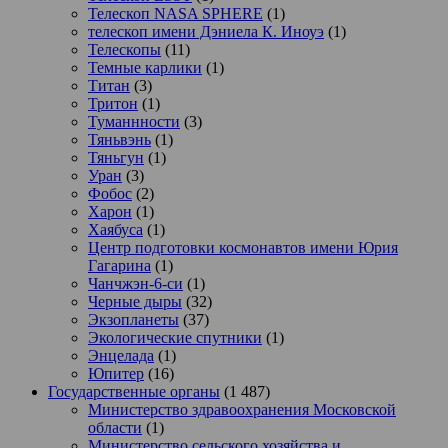
Телескоп NASA SPHERE
(1)
телескоп имени Дэниела К. Иноуэ
(1)
Телескопы
(11)
Темные карлики
(1)
Титан
(3)
Тритон
(1)
Туманнности
(3)
Тяньвэнь
(1)
Тяньгун
(1)
Уран
(3)
Фобос
(2)
Харон
(1)
Хаябуса
(1)
Центр подготовки космонавтов имени Юрия
Гагарина
(1)
Чанчжэн-6-си
(1)
Черные дыры
(32)
Экзопланеты
(37)
Экологические спутники
(1)
Энцелада
(1)
Юпитер
(16)
Государственные органы
(1 487)
Министерство здравоохранения Московской
области
(1)
Министерство сельского хозяйства и