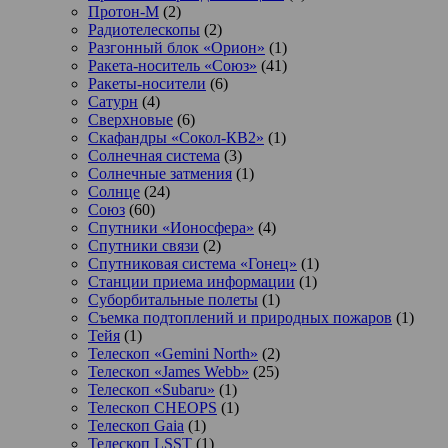
Протон-М
(2)
Радиотелескопы
(2)
Разгонный блок «Орион»
(1)
Ракета-носитель «Союз»
(41)
Ракеты-носители
(6)
Сатурн
(4)
Сверхновые
(6)
Скафандры «Сокол-КВ2»
(1)
Солнечная система
(3)
Солнечные затмения
(1)
Солнце
(24)
Союз
(60)
Спутники «Ионосфера»
(4)
Спутники связи
(2)
Спутниковая система «Гонец»
(1)
Станции приема информации
(1)
Суборбитальные полеты
(1)
Съемка подтоплений и природных пожаров
(1)
Тейя
(1)
Телескоп «Gemini North»
(2)
Телескоп «James Webb»
(25)
Телескоп «Subaru»
(1)
Телескоп CHEOPS
(1)
Телескоп Gaia
(1)
Телескоп LSST
(1)