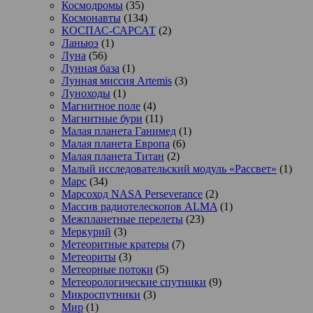
Космодромы
(35)
Космонавты
(134)
КОСПАС-САРСАТ
(2)
Ланьюэ
(1)
Луна
(56)
Лунная база
(1)
Лунная миссия Artemis
(3)
Луноходы
(1)
Магнитное поле
(4)
Магнитные бури
(11)
Малая планета Ганимед
(1)
Малая планета Европа
(6)
Малая планета Титан
(2)
Малый исследовательский модуль «Рассвет»
(1)
Марс
(34)
Марсоход NASA Perseverance
(2)
Массив радиотелескопов ALMA
(1)
Межпланетные перелеты
(23)
Меркурий
(3)
Метеоритные кратеры
(7)
Метеориты
(3)
Метеорные потоки
(5)
Метеорологические спутники
(9)
Микроспутники
(3)
Мир
(1)