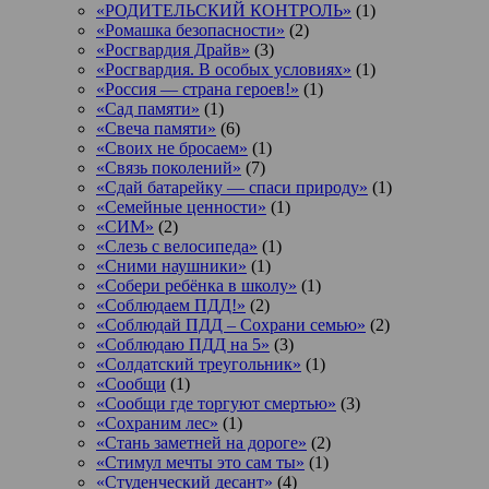
«РОДИТЕЛЬСКИЙ КОНТРОЛЬ»
(1)
«Ромашка безопасности»
(2)
«Росгвардия Драйв»
(3)
«Росгвардия. В особых условиях»
(1)
«Россия — страна героев!»
(1)
«Сад памяти»
(1)
«Свеча памяти»
(6)
«Своих не бросаем»
(1)
«Связь поколений»
(7)
«Сдай батарейку — спаси природу»
(1)
«Семейные ценности»
(1)
«СИМ»
(2)
«Слезь с велосипеда»
(1)
«Сними наушники»
(1)
«Собери ребёнка в школу»
(1)
«Соблюдаем ПДД!»
(2)
«Соблюдай ПДД – Сохрани семью»
(2)
«Соблюдаю ПДД на 5»
(3)
«Солдатский треугольник»
(1)
«Сообщи
(1)
«Сообщи где торгуют смертью»
(3)
«Сохраним лес»
(1)
«Стань заметней на дороге»
(2)
«Стимул мечты это сам ты»
(1)
«Студенческий десант»
(4)