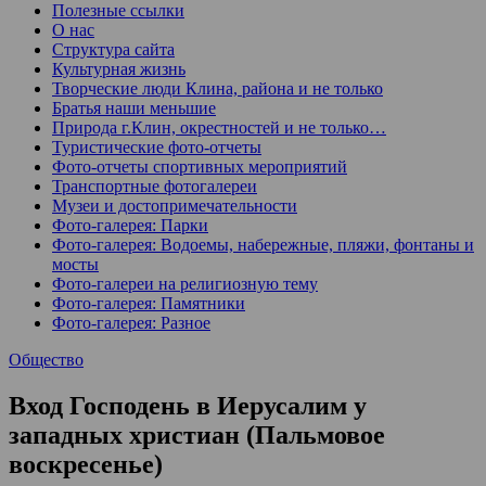
Полезные ссылки
О нас
Структура сайта
Культурная жизнь
Творческие люди Клина, района и не только
Братья наши меньшие
Природа г.Клин, окрестностей и не только…
Туристические фото-отчеты
Фото-отчеты спортивных мероприятий
Транспортные фотогалереи
Музеи и достопримечательности
Фото-галерея: Парки
Фото-галерея: Водоемы, набережные, пляжи, фонтаны и
мосты
Фото-галереи на религиозную тему
Фото-галерея: Памятники
Фото-галерея: Разное
Общество
Вход Господень в Иерусалим у
западных христиан (Пальмовое
воскресенье)