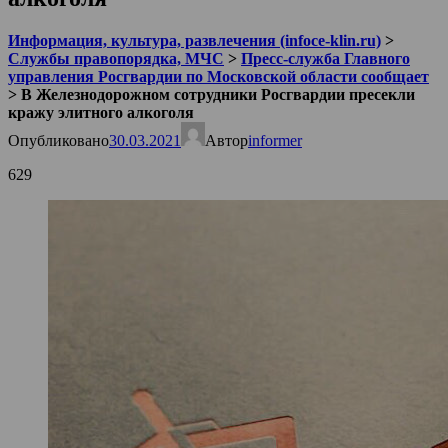
Информация, культура, развлечения (infoce-klin.ru)
>
Службы правопорядка, МЧС
>
Пресс-служба Главного
управления Росгвардии по Московской области сообщает
>
В Железнодорожном сотрудники Росгвардии пресекли
кражу элитного алкоголя
Опубликовано
30.03.2021
Автор
informer
629