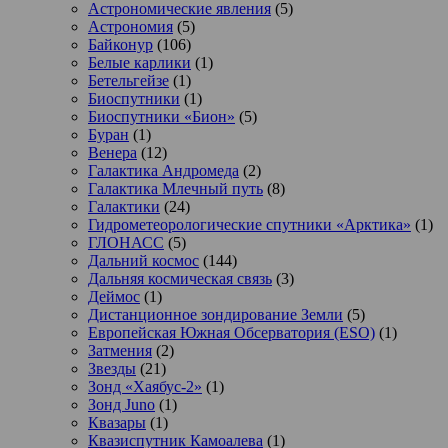
Астрономические явления
(5)
Астрономия
(5)
Байконур
(106)
Белые карлики
(1)
Бетельгейзе
(1)
Биоспутники
(1)
Биоспутники «Бион»
(5)
Буран
(1)
Венера
(12)
Галактика Андромеда
(2)
Галактика Млечный путь
(8)
Галактики
(24)
Гидрометеорологические спутники «Арктика»
(1)
ГЛОНАСС
(5)
Дальний космос
(144)
Дальняя космическая связь
(3)
Деймос
(1)
Дистанционное зондирование Земли
(5)
Европейская Южная Обсерватория (ESO)
(1)
Затмения
(2)
Звезды
(21)
Зонд «Хаябус-2»
(1)
Зонд Juno
(1)
Квазары
(1)
Квазиспутник Камоалева
(1)