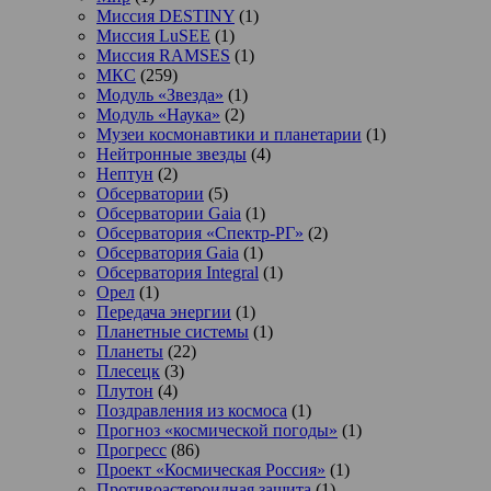
Миссия DESTINY
(1)
Миссия LuSEE
(1)
Миссия RAMSES
(1)
МКС
(259)
Модуль «Звезда»
(1)
Модуль «Наука»
(2)
Музеи космонавтики и планетарии
(1)
Нейтронные звезды
(4)
Нептун
(2)
Обсерватории
(5)
Обсерватории Gaia
(1)
Обсерватория «Спектр-РГ»
(2)
Обсерватория Gaia
(1)
Обсерватория Integral
(1)
Орел
(1)
Передача энергии
(1)
Планетные системы
(1)
Планеты
(22)
Плесецк
(3)
Плутон
(4)
Поздравления из космоса
(1)
Прогноз «космической погоды»
(1)
Прогресс
(86)
Проект «Космическая Россия»
(1)
Противоастероидная защита
(1)