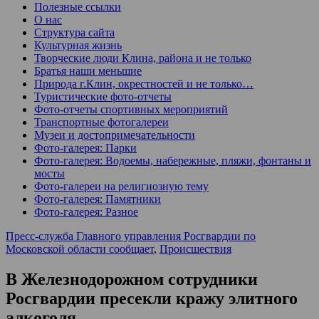
Полезные ссылки
О нас
Структура сайта
Культурная жизнь
Творческие люди Клина, района и не только
Братья наши меньшие
Природа г.Клин, окрестностей и не только…
Туристические фото-отчеты
Фото-отчеты спортивных мероприятий
Транспортные фотогалереи
Музеи и достопримечательности
Фото-галерея: Парки
Фото-галерея: Водоемы, набережные, пляжи, фонтаны и
мосты
Фото-галереи на религиозную тему
Фото-галерея: Памятники
Фото-галерея: Разное
Пресс-служба Главного управления Росгвардии по
Московской области сообщает
,
Происшествия
В Железнодорожном сотрудники
Росгвардии пресекли кражу элитного
алкоголя