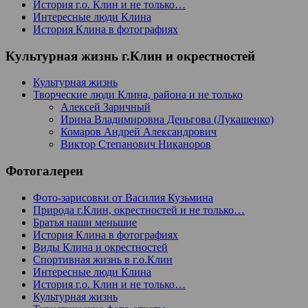
История г.о. Клин и не только…
Интересные люди Клина
История Клина в фотографиях
Культурная жизнь г.Клин и окрестностей
Культурная жизнь
Творческие люди Клина, района и не только
Алексей Заричный
Ирина Владимировна Деньгова (Лукашенко)
Комаров Андрей Александрович
Виктор Степанович Никаноров
Фотогалереи
Фото-зарисовки от Василия Кузьмина
Природа г.Клин, окрестностей и не только…
Братья наши меньшие
История Клина в фотографиях
Виды Клина и окрестностей
Спортивная жизнь в г.о.Клин
Интересные люди Клина
История г.о. Клин и не только…
Культурная жизнь