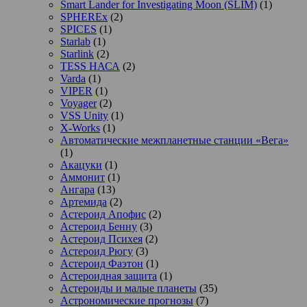
Smart Lander for Investigating Moon (SLIM)
(1)
SPHEREx
(2)
SPICES
(1)
Starlab
(1)
Starlink
(2)
TESS НАСА
(2)
Varda
(1)
VIPER
(1)
Voyager
(2)
VSS Unity
(1)
X-Works
(1)
Автоматические межпланетные станции «Вега»
(1)
Акацуки
(1)
Аммонит
(1)
Ангара
(13)
Артемида
(2)
Астероид Апофис
(2)
Астероид Бенну
(3)
Астероид Психея
(2)
Астероид Рюгу
(3)
Астероид Фаэтон
(1)
Астероидная защита
(1)
Астероиды и малые планеты
(35)
Астрономические прогнозы
(7)