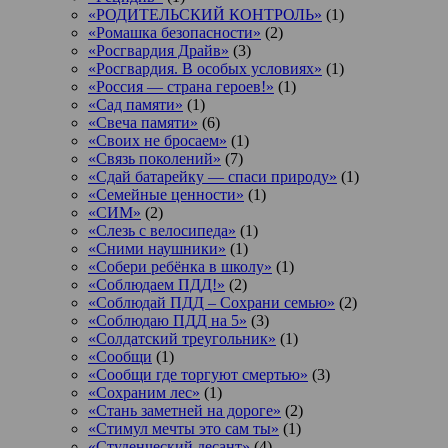
«РОДИТЕЛЬСКИЙ КОНТРОЛЬ»
(1)
«Ромашка безопасности»
(2)
«Росгвардия Драйв»
(3)
«Росгвардия. В особых условиях»
(1)
«Россия — страна героев!»
(1)
«Сад памяти»
(1)
«Свеча памяти»
(6)
«Своих не бросаем»
(1)
«Связь поколений»
(7)
«Сдай батарейку — спаси природу»
(1)
«Семейные ценности»
(1)
«СИМ»
(2)
«Слезь с велосипеда»
(1)
«Сними наушники»
(1)
«Собери ребёнка в школу»
(1)
«Соблюдаем ПДД!»
(2)
«Соблюдай ПДД – Сохрани семью»
(2)
«Соблюдаю ПДД на 5»
(3)
«Солдатский треугольник»
(1)
«Сообщи
(1)
«Сообщи где торгуют смертью»
(3)
«Сохраним лес»
(1)
«Стань заметней на дороге»
(2)
«Стимул мечты это сам ты»
(1)
«Студенческий десант»
(4)