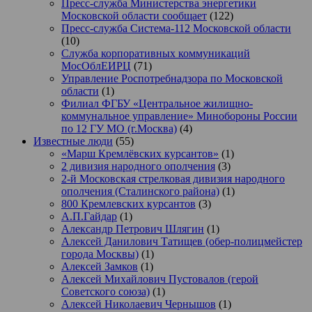
Пресс-служба Министерства энергетики
Московской области сообщает
(122)
Пресс-служба Система-112 Московской области
(10)
Служба корпоративных коммуникаций
МосОблЕИРЦ
(71)
Управление Роспотребнадзора по Московской
области
(1)
Филиал ФГБУ «Центральное жилищно-
коммунальное управление» Минобороны России
по 12 ГУ МО (г.Москва)
(4)
Известные люди
(55)
«Марш Кремлёвских курсантов»
(1)
2 дивизия народного ополчения
(3)
2-й Московская стрелковая дивизия народного
ополчения (Сталинского района)
(1)
800 Кремлевских курсантов
(3)
А.П.Гайдар
(1)
Александр Петрович Шлягин
(1)
Алексей Данилович Татищев (обер-полицмейстер
города Москвы)
(1)
Алексей Замков
(1)
Алексей Михайлович Пустовалов (герой
Советского союза)
(1)
Алексей Николаевич Чернышов
(1)