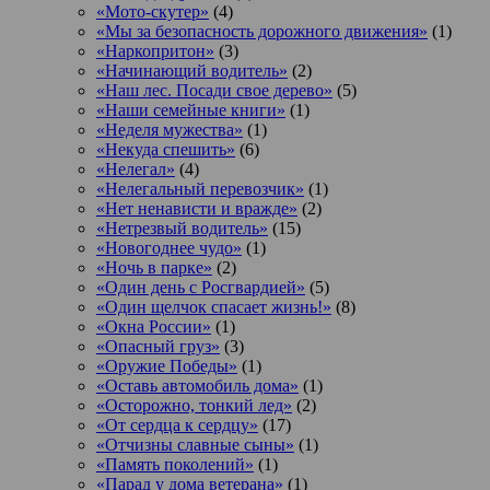
«Мото-скутер»
(4)
«Мы за безопасность дорожного движения»
(1)
«Наркопритон»
(3)
«Начинающий водитель»
(2)
«Наш лес. Посади свое дерево»
(5)
«Наши семейные книги»
(1)
«Неделя мужества»
(1)
«Некуда спешить»
(6)
«Нелегал»
(4)
«Нелегальный перевозчик»
(1)
«Нет ненависти и вражде»
(2)
«Нетрезвый водитель»
(15)
«Новогоднее чудо»
(1)
«Ночь в парке»
(2)
«Один день с Росгвардией»
(5)
«Один щелчок спасает жизнь!»
(8)
«Окна России»
(1)
«Опасный груз»
(3)
«Оружие Победы»
(1)
«Оставь автомобиль дома»
(1)
«Осторожно, тонкий лед»
(2)
«От сердца к сердцу»
(17)
«Отчизны славные сыны»
(1)
«Память поколений»
(1)
«Парад у дома ветерана»
(1)