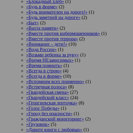
«Блокадный хлеб»
(1)
«Будь в форме»
(2)
«Будь внимателен на дороге!»
(1)
«Будь заметней на дороге»
(2)
«Быт»
(2)
«Вахта памяти»
(2)
«Вместе против кибермошенников»
(1)
«Вместе против террора»
(2)
«Внимание – дети!»
(10)
«Вода России»
(1)
«Возьми ребенка за руку»
(1)
«Время НЕзависимых»
(1)
«Время помнить»
(1)
«Всегда в строю»
(4)
«Всегда в форме»
(10)
«Вспомним всех поименно»
(1)
«Встречная полоса»
(8)
«Гвардейская смена»
(27)
«Гвардейский класс»
(24)
«Георгиевская ленточка»
(8)
«Голос Победы»
(1)
«Город без опасности»
(1)
«Гражданский мониторинг»
(2)
«Грузовик»
(5)
«Дарите книги с любовью»
(1)