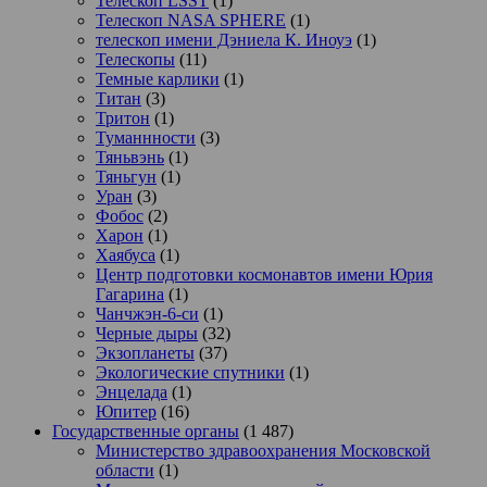
Телескоп LSST
(1)
Телескоп NASA SPHERE
(1)
телескоп имени Дэниела К. Иноуэ
(1)
Телескопы
(11)
Темные карлики
(1)
Титан
(3)
Тритон
(1)
Туманнности
(3)
Тяньвэнь
(1)
Тяньгун
(1)
Уран
(3)
Фобос
(2)
Харон
(1)
Хаябуса
(1)
Центр подготовки космонавтов имени Юрия
Гагарина
(1)
Чанчжэн-6-си
(1)
Черные дыры
(32)
Экзопланеты
(37)
Экологические спутники
(1)
Энцелада
(1)
Юпитер
(16)
Государственные органы
(1 487)
Министерство здравоохранения Московской
области
(1)