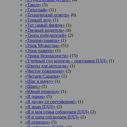
«Такси»
(5)
«Тахограф»
(11)
«Технический осмотр»
(6)
«Тонкий лед»
(1)
«Тот самый физрук»
(1)
«Трезвый водитель»
(4)
«Тропа победителей»
(2)
«Тропою памяти»
(1)
«Урок Мужества»
(51)
«Урок памяти»
(1)
«Уроки безопасности»
(15)
«Учебный год впереди – повторяем ПДД»
(1)
«Цветы для автоледи»
(1)
«Чистое поколение»
(2)
«Читаем Сараева»
(1)
«Шаг в науку»
(1)
«Шанс»
(1)
«Юный пешеход»
(1)
«Я донор»
(5)
«Я дружу со светофором!»
(1)
«Я знаю ПДД!»
(2)
«Я и моя семья соблюдаем ПДД»
(2)
«Я и папа соблюдаем ПДД»
(1)
«Я пешеход»
(3)