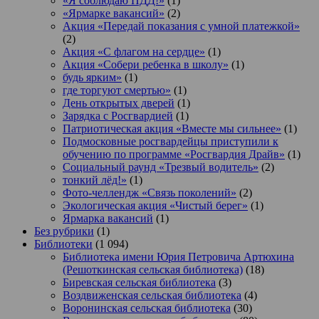
«Я соблюдаю ПДД!»
(1)
«Ярмарке вакансий»
(2)
Акция «Передай показания с умной платежкой»
(2)
Акция «С флагом на сердце»
(1)
Акция «Собери ребенка в школу»
(1)
будь ярким»
(1)
где торгуют смертью»
(1)
День открытых дверей
(1)
Зарядка с Росгвардией
(1)
Патриотическая акция «Вместе мы сильнее»
(1)
Подмосковные росгвардейцы приступили к
обучению по программе «Росгвардия Драйв»
(1)
Социальный раунд «Трезвый водитель»
(2)
тонкий лёд!»
(1)
Фото-челлендж «Связь поколений»
(2)
Экологическая акция «Чистый берег»
(1)
Ярмарка вакансий
(1)
Без рубрики
(1)
Библиотеки
(1 094)
Библиотека имени Юрия Петровича Артюхина
(Решоткинская сельская библиотека)
(18)
Биревская сельская библиотека
(3)
Воздвиженская сельская библиотека
(4)
Воронинская сельская библиотека
(30)