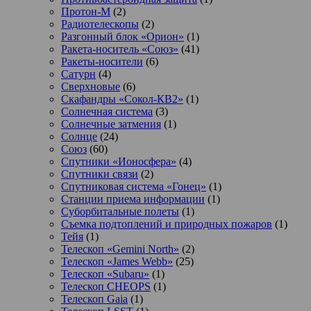
Протон-М
(2)
Радиотелескопы
(2)
Разгонный блок «Орион»
(1)
Ракета-носитель «Союз»
(41)
Ракеты-носители
(6)
Сатурн
(4)
Сверхновые
(6)
Скафандры «Сокол-КВ2»
(1)
Солнечная система
(3)
Солнечные затмения
(1)
Солнце
(24)
Союз
(60)
Спутники «Ионосфера»
(4)
Спутники связи
(2)
Спутниковая система «Гонец»
(1)
Станции приема информации
(1)
Суборбитальные полеты
(1)
Съемка подтоплений и природных пожаров
(1)
Тейя
(1)
Телескоп «Gemini North»
(2)
Телескоп «James Webb»
(25)
Телескоп «Subaru»
(1)
Телескоп CHEOPS
(1)
Телескоп Gaia
(1)