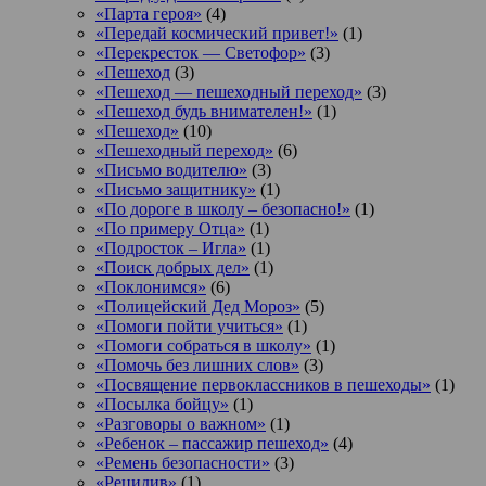
«Парта героя»
(4)
«Передай космический привет!»
(1)
«Перекресток — Светофор»
(3)
«Пешеход
(3)
«Пешеход — пешеходный переход»
(3)
«Пешеход будь внимателен!»
(1)
«Пешеход»
(10)
«Пешеходный переход»
(6)
«Письмо водителю»
(3)
«Письмо защитнику»
(1)
«По дороге в школу – безопасно!»
(1)
«По примеру Отца»
(1)
«Подросток ‒ Игла»
(1)
«Поиск добрых дел»
(1)
«Поклонимся»
(6)
«Полицейский Дед Мороз»
(5)
«Помоги пойти учиться»
(1)
«Помоги собраться в школу»
(1)
«Помочь без лишних слов»
(3)
«Посвящение первоклассников в пешеходы»
(1)
«Посылка бойцу»
(1)
«Разговоры о важном»
(1)
«Ребенок – пассажир пешеход»
(4)
«Ремень безопасности»
(3)
«Рецидив»
(1)