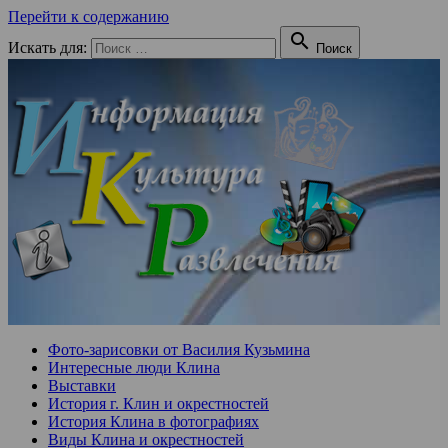
Перейти к содержанию

Искать для:
Поиск
Фото-зарисовки от Василия Кузьмина
Интересные люди Клина
Выставки
История г. Клин и окрестностей
История Клина в фотографиях
Виды Клина и окрестностей