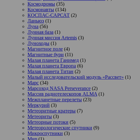
Космодромы
(35)
Космонавты
(134)
КОСПАС-САРСАТ
(2)
Ланьюэ
(1)
Луна
(56)
Лунная база
(1)
Лунная миссия Artemis
(3)
Луноходы
(1)
Магнитное поле
(4)
Магнитные бури
(11)
Малая планета Ганимед
(1)
Малая планета Европа
(6)
Малая планета Титан
(2)
Малый исследовательский модуль «Рассвет»
(1)
Марс
(34)
Марсоход NASA Perseverance
(2)
Массив радиотелескопов ALMA
(1)
Межпланетные перелеты
(23)
Меркурий
(3)
Метеоритные кратеры
(7)
Метеориты
(3)
Метеорные потоки
(5)
Метеорологические спутники
(9)
Микроспутники
(3)
Мир
(1)