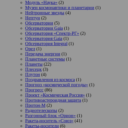
Модуль «Наука»
(2)
Музеи космонавтики и планетарии
(1)
Нейтронные звезды
(4)
Нептун
(2)
Обсерватории
(5)
Обсерватории Gaia
(1)
Обсерватория «Спектр-РГ»
(2)
Обсерватория Gaia
(1)
Обсерватория Integral
(1)
Орел
(1)
Передача энергии
(1)
Планетные системы
(1)
Планеты
(22)
Плесецк
(3)
Плутон
(4)
Поздравления из космоса
(1)
Прогноз «космической погоды»
(1)
Прогресс
(86)
Проект «Космическая Россия»
(1)
Противоастероидная защита
(1)
Протон-М
(2)
Радиотелескопы
(2)
Разгонный блок «Орион»
(1)
Ракета-носитель «Союз»
(41)
Ракеты-носители
(6)