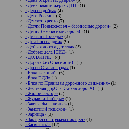
«День открытых дверей»
(6)
«День памяти жертв ДТП»
(1)
«Дерево добра»
(4)
«Дети России»
(3)
«Детское кресло
(7)
«Детям Подмосковья – безопасные дороги»
(2)
«Детям-безопасные дороги!»
(1)
«Диктант Победы»
(3)
«Дни Росгвардии»
(9)
«Добрая дорога детства»
(2)
«Добрые дела ЮИД»
(1)
«ДОЛЖНИК»
(4)
«Дорога без Опасности!»
(1)
«Древо Сталинграда»
(1)
«Елка желаний»
(6)
«Ёлка ПДД»
(1)
«Елка по Правилам дорожного движения»
(1)
«Железная дорОга. Жизнь дорогА!»
(1)
«Жилой сектор»
(2)
«Журавли Победы»
(1)
«Завтра была война»
(1)
«Заметный пешеход»
(1)
«Зарница»
(3)
«Зарядка со стражем порядка»
(3)
«Засветись!»
(12)