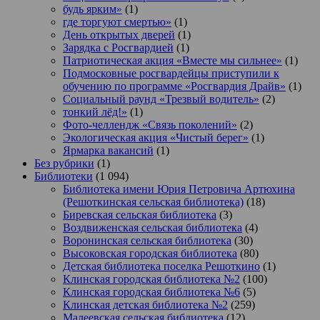
будь ярким»
(1)
где торгуют смертью»
(1)
День открытых дверей
(1)
Зарядка с Росгвардией
(1)
Патриотическая акция «Вместе мы сильнее»
(1)
Подмосковные росгвардейцы приступили к
обучению по программе «Росгвардия Драйв»
(1)
Социальный раунд «Трезвый водитель»
(2)
тонкий лёд!»
(1)
Фото-челлендж «Связь поколений»
(2)
Экологическая акция «Чистый берег»
(1)
Ярмарка вакансий
(1)
Без рубрики
(1)
Библиотеки
(1 094)
Библиотека имени Юрия Петровича Артюхина
(Решоткинская сельская библиотека)
(18)
Биревская сельская библиотека
(3)
Воздвиженская сельская библиотека
(4)
Воронинская сельская библиотека
(30)
Высоковская городская библиотека
(80)
Детская библиотека поселка Решоткино
(1)
Клинская городская библиотека №2
(100)
Клинская городская библиотека №6
(5)
Клинская детская библиотека №2
(259)
Малеевская сельская библиотека
(12)