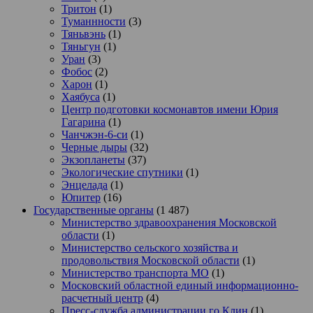
Тритон
(1)
Туманнности
(3)
Тяньвэнь
(1)
Тяньгун
(1)
Уран
(3)
Фобос
(2)
Харон
(1)
Хаябуса
(1)
Центр подготовки космонавтов имени Юрия
Гагарина
(1)
Чанчжэн-6-си
(1)
Черные дыры
(32)
Экзопланеты
(37)
Экологические спутники
(1)
Энцелада
(1)
Юпитер
(16)
Государственные органы
(1 487)
Министерство здравоохранения Московской
области
(1)
Министерство сельского хозяйства и
продовольствия Московской области
(1)
Министерство транспорта МО
(1)
Московский областной единый информационно-
расчетный центр
(4)
Пресс-служба администрации го Клин
(1)