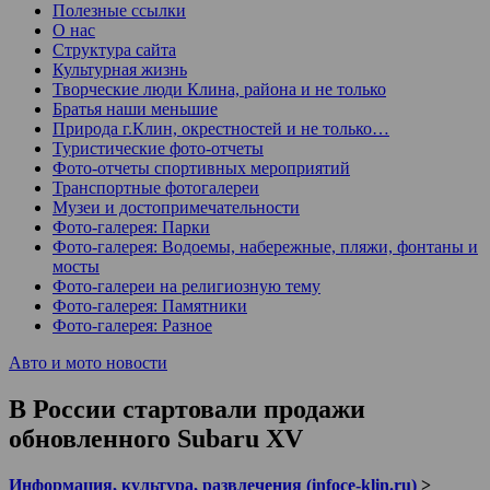
Полезные ссылки
О нас
Структура сайта
Культурная жизнь
Творческие люди Клина, района и не только
Братья наши меньшие
Природа г.Клин, окрестностей и не только…
Туристические фото-отчеты
Фото-отчеты спортивных мероприятий
Транспортные фотогалереи
Музеи и достопримечательности
Фото-галерея: Парки
Фото-галерея: Водоемы, набережные, пляжи, фонтаны и
мосты
Фото-галереи на религиозную тему
Фото-галерея: Памятники
Фото-галерея: Разное
Авто и мото новости
В России стартовали продажи
обновленного Subaru XV
Информация, культура, развлечения (infoce-klin.ru)
>