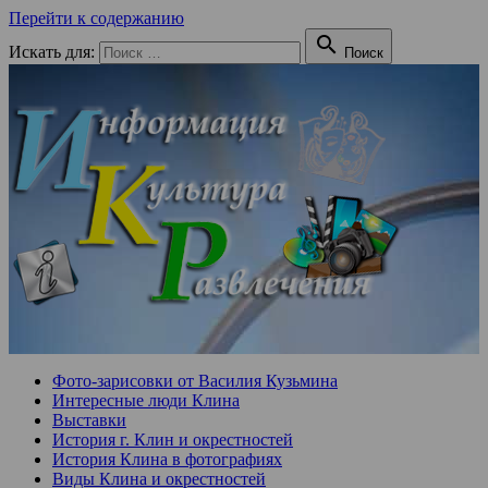
Перейти к содержанию

Искать для:
Поиск
Фото-зарисовки от Василия Кузьмина
Интересные люди Клина
Выставки
История г. Клин и окрестностей
История Клина в фотографиях
Виды Клина и окрестностей