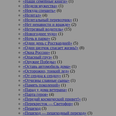
«Наши семейные книги»
(1)
«Неделя мужества»
(1)
«Некуда спешить»
(6)
«Нелегал»
(4)
«Нелегальный перевозчик»
(1)
«Нет ненависти и вражде»
(2)
«Нетрезвый водитель»
(15)
«Новогоднее чудо»
(1)
«Ночь в парке»
(2)
«Один день с Росгвардией»
(5)
«Один щелчок спасает жизнь!»
(8)
«Окна России»
(1)
«Опасный груз»
(3)
«Оружие Победы»
(1)
«Оставь автомобиль дома»
(1)
«Осторожно, тонкий лед»
(2)
«От сердца к сердцу»
(17)
«Отчизны славные сыны»
(1)
«Память поколений»
(1)
«Парад у дома ветерана»
(1)
«Парта героя»
(4)
«Передай космический привет!»
(1)
«Перекресток — Светофор»
(3)
«Пешеход
(3)
«Пешеход — пешеходный переход»
(3)