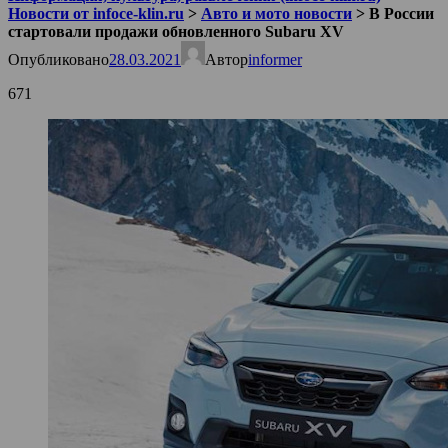
Новости от infoce-klin.ru
>
Авто и мото новости
>
В России
стартовали продажи обновленного Subaru XV
Опубликовано
28.03.2021
Автор
informer
671