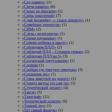
«Сад памяти»
(1)
«Свеча памяти»
(6)
«Своих не бросаем»
(1)
«Связь поколений»
(7)
«Сдай батарейку — спаси природу»
(1)
«Семейные ценности»
(1)
«СИМ»
(2)
«Слезь с велосипеда»
(1)
«Сними наушники»
(1)
«Собери ребёнка в школу»
(1)
«Соблюдаем ПДД!»
(2)
«Соблюдай ПДД – Сохрани семью»
(2)
«Соблюдаю ПДД на 5»
(3)
«Солдатский треугольник»
(1)
«Сообщи
(1)
«Сообщи где торгуют смертью»
(3)
«Сохраним лес»
(1)
«Стань заметней на дороге»
(2)
«Стимул мечты это сам ты»
(1)
«Студенческий десант»
(4)
«Такси»
(5)
«Тахограф»
(11)
«Технический осмотр»
(6)
«Тонкий лед»
(1)
«Тот самый физрук»
(1)