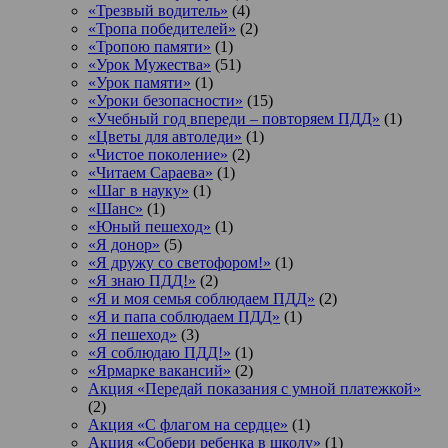
«Трезвый водитель»
(4)
«Тропа победителей»
(2)
«Тропою памяти»
(1)
«Урок Мужества»
(51)
«Урок памяти»
(1)
«Уроки безопасности»
(15)
«Учебный год впереди – повторяем ПДД»
(1)
«Цветы для автоледи»
(1)
«Чистое поколение»
(2)
«Читаем Сараева»
(1)
«Шаг в науку»
(1)
«Шанс»
(1)
«Юный пешеход»
(1)
«Я донор»
(5)
«Я дружу со светофором!»
(1)
«Я знаю ПДД!»
(2)
«Я и моя семья соблюдаем ПДД»
(2)
«Я и папа соблюдаем ПДД»
(1)
«Я пешеход»
(3)
«Я соблюдаю ПДД!»
(1)
«Ярмарке вакансий»
(2)
Акция «Передай показания с умной платежкой»
(2)
Акция «С флагом на сердце»
(1)
Акция «Собери ребенка в школу»
(1)