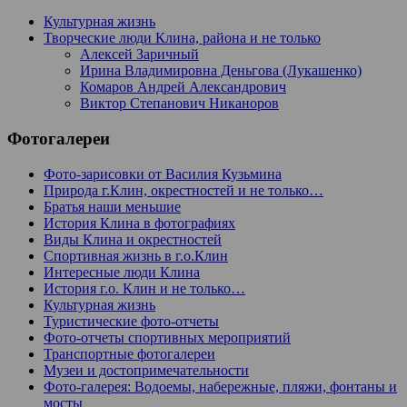
Культурная жизнь
Творческие люди Клина, района и не только
Алексей Заричный
Ирина Владимировна Деньгова (Лукашенко)
Комаров Андрей Александрович
Виктор Степанович Никаноров
Фотогалереи
Фото-зарисовки от Василия Кузьмина
Природа г.Клин, окрестностей и не только…
Братья наши меньшие
История Клина в фотографиях
Виды Клина и окрестностей
Спортивная жизнь в г.о.Клин
Интересные люди Клина
История г.о. Клин и не только…
Культурная жизнь
Туристические фото-отчеты
Фото-отчеты спортивных мероприятий
Транспортные фотогалереи
Музеи и достопримечательности
Фото-галерея: Водоемы, набережные, пляжи, фонтаны и
мосты