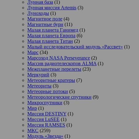
Лунная база
(1)
Лунная миссия Artemis
(3)
Луноходы
(1)
Магнитное поле
(4)
Магнитные бури
(11)
Малая планета Ганимед
(1)
Малая планета Европа
(6)
Малая планета Титан
(2)
Малый исследовательский модуль «Рассвет»
(1)
Марс
(34)
Марсоход NASA Perseverance
(2)
Массив радиотелескопов ALMA
(1)
Межпланетные перелеты
(23)
Меркурий
(3)
Метеоритные кратеры
(7)
Метеориты
(3)
Метеорные потоки
(5)
Метеорологические спутники
(9)
Микроспутники
(3)
Мир
(1)
Миссия DESTINY
(1)
Миссия LuSEE
(1)
Миссия RAMSES
(1)
МКС
(259)
Модуль «Звезда»
(1)