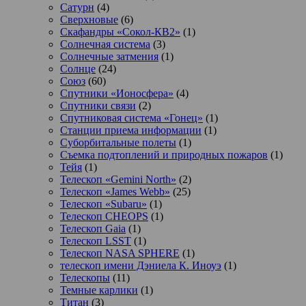
Сатурн
(4)
Сверхновые
(6)
Скафандры «Сокол-КВ2»
(1)
Солнечная система
(3)
Солнечные затмения
(1)
Солнце
(24)
Союз
(60)
Спутники «Ионосфера»
(4)
Спутники связи
(2)
Спутниковая система «Гонец»
(1)
Станции приема информации
(1)
Суборбитальные полеты
(1)
Съемка подтоплений и природных пожаров
(1)
Тейя
(1)
Телескоп «Gemini North»
(2)
Телескоп «James Webb»
(25)
Телескоп «Subaru»
(1)
Телескоп CHEOPS
(1)
Телескоп Gaia
(1)
Телескоп LSST
(1)
Телескоп NASA SPHERE
(1)
телескоп имени Дэниела К. Иноуэ
(1)
Телескопы
(11)
Темные карлики
(1)
Титан
(3)