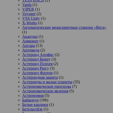
TESS НАСА
(2)
Varda
(1)
VIPER
(1)
Voyager
(2)
VSS Unity
(1)
X-Works
(1)
Автоматические межпланетные станции «Вега»
(1)
Акацуки
(1)
Аммонит
(1)
Ангара
(13)
Артемида
(2)
Астероид Апофис
(2)
Астероид Бенну
(3)
Астероид Психея
(2)
Астероид Рюгу
(3)
Астероид Фаэтон
(1)
Астероидная защита
(1)
Астероиды и малые планеты
(35)
Астрономические прогнозы
(7)
Астрономические явления
(5)
Астрономия
(5)
Байконур
(106)
Белые карлики
(1)
Бетельгейзе
(1)