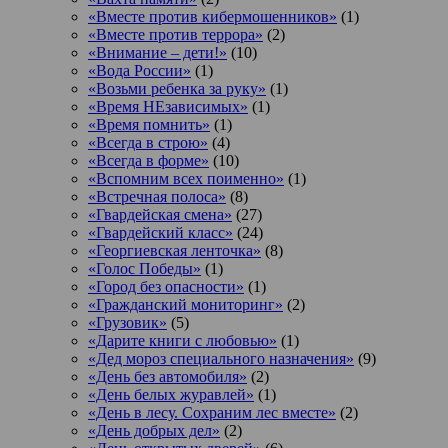
«Вместе против кибермошенников»
(1)
«Вместе против террора»
(2)
«Внимание – дети!»
(10)
«Вода России»
(1)
«Возьми ребенка за руку»
(1)
«Время НЕзависимых»
(1)
«Время помнить»
(1)
«Всегда в строю»
(4)
«Всегда в форме»
(10)
«Вспомним всех поименно»
(1)
«Встречная полоса»
(8)
«Гвардейская смена»
(27)
«Гвардейский класс»
(24)
«Георгиевская ленточка»
(8)
«Голос Победы»
(1)
«Город без опасности»
(1)
«Гражданский мониторинг»
(2)
«Грузовик»
(5)
«Дарите книги с любовью»
(1)
«Дед мороз специального назначения»
(9)
«День без автомобиля»
(2)
«День белых журавлей»
(1)
«День в лесу. Сохраним лес вместе»
(2)
«День добрых дел»
(2)