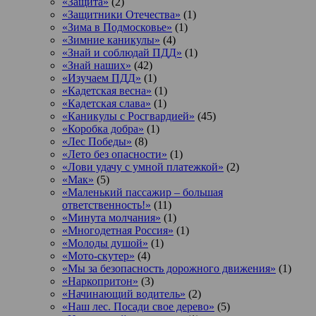
«Защита»
(2)
«Защитники Отечества»
(1)
«Зима в Подмосковье»
(1)
«Зимние каникулы»
(4)
«Знай и соблюдай ПДД»
(1)
«Знай наших»
(42)
«Изучаем ПДД»
(1)
«Кадетская весна»
(1)
«Кадетская слава»
(1)
«Каникулы с Росгвардией»
(45)
«Коробка добра»
(1)
«Лес Победы»
(8)
«Лето без опасности»
(1)
«Лови удачу с умной платежкой»
(2)
«Мак»
(5)
«Маленький пассажир – большая
ответственность!»
(11)
«Минута молчания»
(1)
«Многодетная Россия»
(1)
«Молоды душой»
(1)
«Мото-скутер»
(4)
«Мы за безопасность дорожного движения»
(1)
«Наркопритон»
(3)
«Начинающий водитель»
(2)
«Наш лес. Посади свое дерево»
(5)