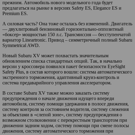
прежним. Автомобиль нового модельного года будет
предлагаться на рынке в версиях Safety ES, Elegance ES и
Premium ES.
А силовая часть? Она тоже осталась без изменений. Двигатель
— двухлитровый бензиновый горизонтально-оппозитный
«боксер» мощностью 150 л.с. Трансмиссия — бесступенчатой
вариатор Lineartronic. Привод – симметричный полный Subaru
Symmetrical AWD.
Новый Subaru XV может похвастать значительным
обновлением списка стандартных опций. Так, в начально
версии у кроссовера появился пакет безопасности EyeSight
Safety Plus, в состав которого вошли: система автоматического
экстренного торможения, адаптивный круиз-контроль и
система предаварийного управления акселератором.
В составе Subaru XV также можно заказать систему
предупреждения о начале движения идущего впереди
автомобиля, систему помощи удержания в полосе движения,
систему контроля за состоянием водителя, систему слежения
за объектами в «слепой зоне», систему предупреждения о
возможном столкновении с перекрестным транспортом при
движении задним ходом, систему помощи при смене полосы
движения, систему автоматического торможения при