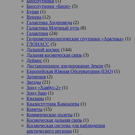
Биоспутники
(1)
Биоспутники «Бион»
(5)
Буран
(1)
Венера
(12)
Галактика Андромеда
(2)
Галактика Млечный путь
(8)
Галактики
(24)
Гидрометеорологические спутники «Арктика»
(1)
ГЛОНАСС
(5)
Дальний космос
(144)
Дальняя космическая связь
(3)
Деймос
(1)
Дистанционное зондирование Земли
(5)
Европейская Южная Обсерватория (ESO)
(1)
Затмения
(2)
Звезды
(21)
Зонд «Хаябус-2»
(1)
Зонд Juno
(1)
Квазары
(1)
Квазиспутник Камоалева
(1)
Кометы
(15)
Коммерческие полеты
(1)
Космическая дальняя связь
(1)
Космическая система для наблюдения
арктического региона
(1)