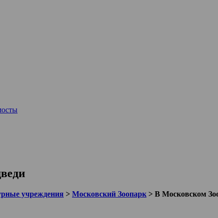
мосты
дведи
урные учреждения
>
Московский Зоопарк
>
В Московском Зо