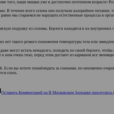
ме того, наши мишки уже в достаточно почтенном возрасте: Розе
ью. В течение всего сезона они получали калорийное питание, 
сё равно мы стараемся не нарушать естественные процессы в орг
мягкую подушку из соломы. Берлоги находятся в их внутренних п
них нет такого резкого понижения температуры тела или замедле
аже могут встать ненадолго, походить по своей берлоге, чтобы р
т к ним очень тихо, перед этим достают из карманов все звенящ
ей. Если вы хотите понаблюдать за сонными, но неизменно очар
тся спать.
nt
Оставить Комментарий
на В Московском Зоопарке проснулись 