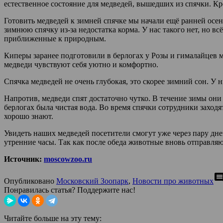
естественное состояние для медведей, вышедших из спячки. Кро
Готовить медведей к зимней спячке мы начали ещё ранней осен
зимнюю спячку из-за недостатка корма. У нас такого нет, но в
приближенные к природным.
Киперы заранее подготовили в берлогах у Розы и гималайцев 
медведи чувствуют себя уютно и комфортно.
Спячка медведей не очень глубокая, это скорее зимний сон. У 
Напротив, медведи спят достаточно чутко. В течение зимы они д
берлогах была чистая вода. Во время спячки сотрудники заходя
хорошо знают.
Увидеть наших медведей посетители смогут уже через пару дн
утренние часы. Так как после обеда животные вновь отправляю
Источник:
moscowzoo.ru
comme
Опубликовано
Московский Зоопарк
,
Новости про животных
Понравилась статья? Поддержите нас!
Читайте больше на эту тему: