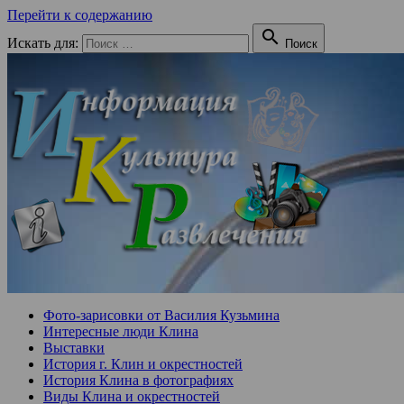
Перейти к содержанию

Искать для:
Поиск
Фото-зарисовки от Василия Кузьмина
Интересные люди Клина
Выставки
История г. Клин и окрестностей
История Клина в фотографиях
Виды Клина и окрестностей