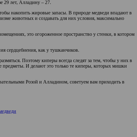
 29 лет, Алладину – 27.
чтобы накопить жировые запасы. В природе медведи впадают в
анизме животных и создавать для них условия, максимально
омещениях, это огороженное пространство у стенки, в котором
ния сердцебиения, как у тушканчиков.
азмяться. Поэтому киперы всегда следят за тем, чтобы у них в
ие предметы. И делают это только те киперы, которых мишки
овательными Розой и Алладином, советуем вам приходить в
медведи