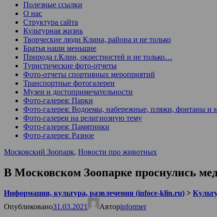
Полезные ссылки
О нас
Структура сайта
Культурная жизнь
Творческие люди Клина, района и не только
Братья наши меньшие
Природа г.Клин, окрестностей и не только…
Туристические фото-отчеты
Фото-отчеты спортивных мероприятий
Транспортные фотогалереи
Музеи и достопримечательности
Фото-галерея: Парки
Фото-галерея: Водоемы, набережные, пляжи, фонтаны и 
Фото-галереи на религиозную тему
Фото-галерея: Памятники
Фото-галерея: Разное
Московский Зоопарк
,
Новости про животных
В Московском Зоопарке проснулись ме
Информация, культура, развлечения (infoce-klin.ru)
>
Культ
Опубликовано
31.03.2021
Автор
informer