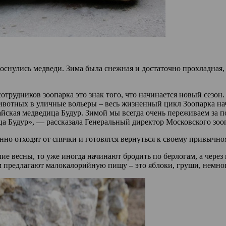
проснулись медведи. Зима была снежная и достаточно прохладн
трудников зоопарка это знак того, что начинается новый сезон.
ивотных в уличные вольеры – весь жизненный цикл Зоопарка нач
йская медведица Будур. Зимой мы всегда очень переживаем за 
ца Будур», — рассказала Генеральный директор Московского зоо
нно отходят от спячки и готовятся вернуться к своему привычн
ие весны, то уже иногда начинают бродить по берлогам, а через
 предлагают малокалорийную пищу – это яблоки, груши, немног