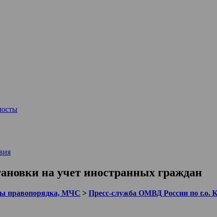
мосты
вия
тановки на учет иностранных граждан
ы правопорядка, МЧС
>
Пресс-служба ОМВД России по г.о. 