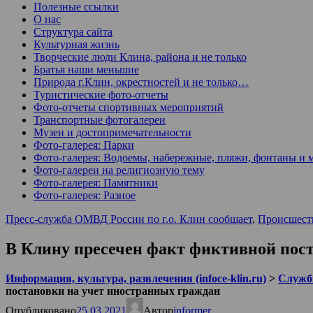
Полезные ссылки
О нас
Структура сайта
Культурная жизнь
Творческие люди Клина, района и не только
Братья наши меньшие
Природа г.Клин, окрестностей и не только…
Туристические фото-отчеты
Фото-отчеты спортивных мероприятий
Транспортные фотогалереи
Музеи и достопримечательности
Фото-галерея: Парки
Фото-галерея: Водоемы, набережные, пляжи, фонтаны и 
Фото-галереи на религиозную тему
Фото-галерея: Памятники
Фото-галерея: Разное
Пресс-служба ОМВД России по г.о. Клин сообщает
,
Происшест
В Клину пресечен факт фиктивной пос
Информация, культура, развлечения (infoce-klin.ru)
>
Служб
постановки на учет иностранных граждан
Опубликовано
25.03.2021
Автор
informer