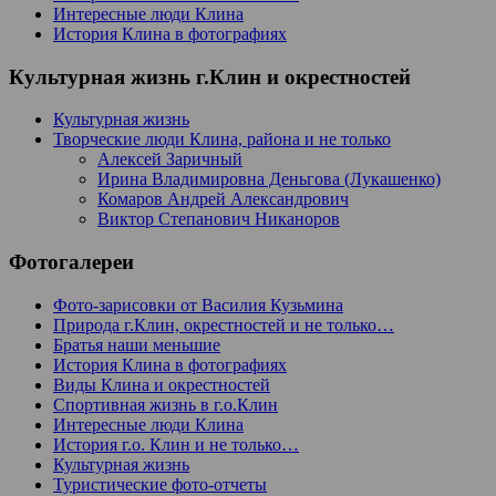
Интересные люди Клина
История Клина в фотографиях
Культурная жизнь г.Клин и окрестностей
Культурная жизнь
Творческие люди Клина, района и не только
Алексей Заричный
Ирина Владимировна Деньгова (Лукашенко)
Комаров Андрей Александрович
Виктор Степанович Никаноров
Фотогалереи
Фото-зарисовки от Василия Кузьмина
Природа г.Клин, окрестностей и не только…
Братья наши меньшие
История Клина в фотографиях
Виды Клина и окрестностей
Спортивная жизнь в г.о.Клин
Интересные люди Клина
История г.о. Клин и не только…
Культурная жизнь
Туристические фото-отчеты