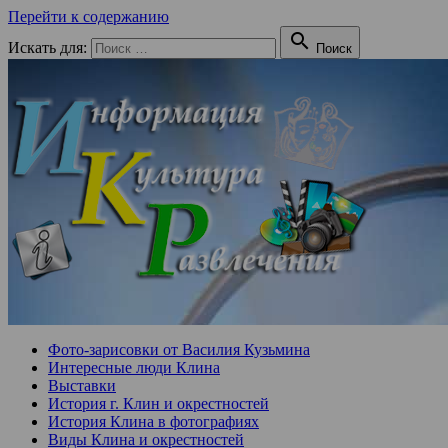
Перейти к содержанию

Искать для:
Поиск
Фото-зарисовки от Василия Кузьмина
Интересные люди Клина
Выставки
История г. Клин и окрестностей
История Клина в фотографиях
Виды Клина и окрестностей