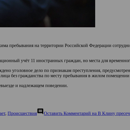
има пребывания на территории Российской Федерации сотрудни
рационный учёт 11 иностранных граждан, но места для временно
ено уголовное дело по признакам преступления, предусмотренн
 лица без гражданства по месту пребывания в жилом помещении
евыезде и надлежащем поведении.
comment
ает
,
Происшествия
Оставить Комментарий
на В Клину пресеч