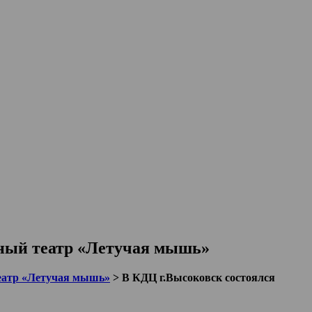
жный театр «Летучая мышь»
еатр «Летучая мышь»
>
В КДЦ г.Высоковск состоялся