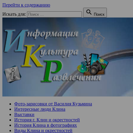
Перейти к содержанию

Искать для:
Поиск
Фото-зарисовки от Василия Кузьмина
Интересные люди Клина
Выставки
История г. Клин и окрестностей
История Клина в фотографиях
Виды Клина и окрестностей