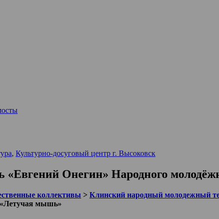
мосты
тура
,
Культурно-досуговый центр г. Высоковск
ль «Евгений Онегин» Народного молодё
ественные коллективы
>
Клинский народный молодежный т
р «Летучая мышь»