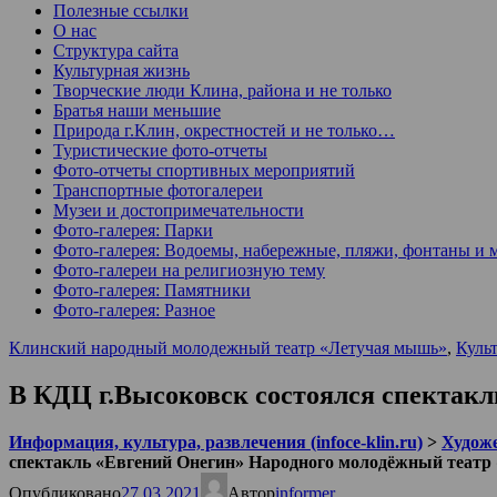
Полезные ссылки
О нас
Структура сайта
Культурная жизнь
Творческие люди Клина, района и не только
Братья наши меньшие
Природа г.Клин, окрестностей и не только…
Туристические фото-отчеты
Фото-отчеты спортивных мероприятий
Транспортные фотогалереи
Музеи и достопримечательности
Фото-галерея: Парки
Фото-галерея: Водоемы, набережные, пляжи, фонтаны и 
Фото-галереи на религиозную тему
Фото-галерея: Памятники
Фото-галерея: Разное
Клинский народный молодежный театр «Летучая мышь»
,
Куль
В КДЦ г.Высоковск состоялся спектак
Информация, культура, развлечения (infoce-klin.ru)
>
Худож
спектакль «Евгений Онегин» Народного молодёжный теат
Опубликовано
27.03.2021
Автор
informer