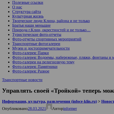
Полезные ссылки
О нас
Структура сайта
Культурная жизнь
Творческие люди Клина, района и не только
Братья наши меньшие
Природа г.Клин, окрестностей и не только…
Туристические фото-отчеты
Фото-отчеты спортивных мероприятий
Транспортные фотогалереи
Музеи и достопримечательности
Фото-галерея: Парки
Фото-галерея: Водоемы, набережные, пляжи, фонтаны и 
Фото-галереи на религиозную тему
Фото-галерея: Памятники
Фото-галерея: Разное
Транспортные новости
Управлять своей «Тройкой» теперь мож
Информация, культура, развлечения (infoce-klin.ru)
>
Новости
Опубликовано
28.03.2021
Автор
informer