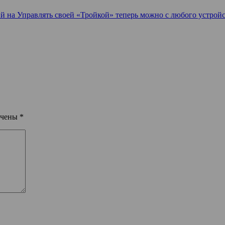
ий
на Управлять своей «Тройкой» теперь можно с любого устрой
ечены
*