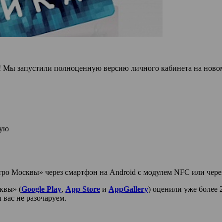
а! Мы запустили полноценную версию личного кабинета на нов
гую
о Москвы» через смартфон на Android с модулем NFC или через
вы»‎ (
Google Play
,
App Store
и
AppGallery
) оценили уже более 
 вас не разочаруем.