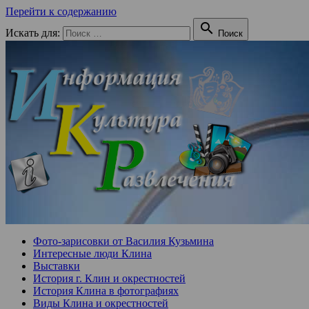
Перейти к содержанию

Искать для:
Поиск
Фото-зарисовки от Василия Кузьмина
Интересные люди Клина
Выставки
История г. Клин и окрестностей
История Клина в фотографиях
Виды Клина и окрестностей