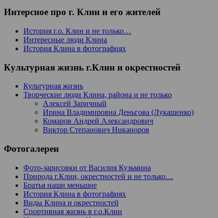
Интерсное про г. Клин и его жителей
История г.о. Клин и не только…
Интересные люди Клина
История Клина в фотографиях
Культурная жизнь г.Клин и окрестностей
Культурная жизнь
Творческие люди Клина, района и не только
Алексей Заричный
Ирина Владимировна Деньгова (Лукашенко)
Комаров Андрей Александрович
Виктор Степанович Никаноров
Фотогалереи
Фото-зарисовки от Василия Кузьмина
Природа г.Клин, окрестностей и не только…
Братья наши меньшие
История Клина в фотографиях
Виды Клина и окрестностей
Спортивная жизнь в г.о.Клин