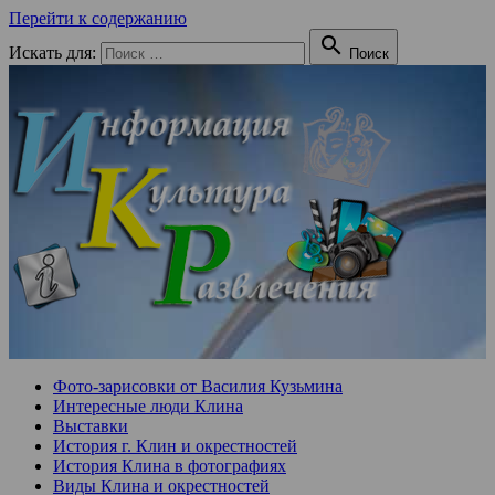
Перейти к содержанию

Искать для:
Поиск
Фото-зарисовки от Василия Кузьмина
Интересные люди Клина
Выставки
История г. Клин и окрестностей
История Клина в фотографиях
Виды Клина и окрестностей