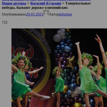
Наши авторы
>
Василий Кузьмин
>
Танцевальные
победы, бывают дороже олимпийских
Опубликовано
29.03.2021
Автор
informer
721