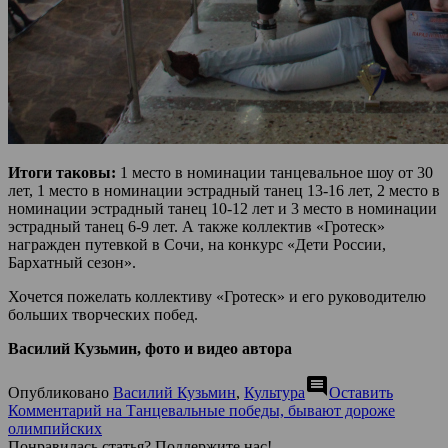
Итоги таковы:
1 место в номинации танцевальное шоу от 30
лет, 1 место в номинации эстрадный танец 13-16 лет, 2 место в
номинации эстрадный танец 10-12 лет и 3 место в номинации
эстрадный танец 6-9 лет. А также коллектив «Гротеск»
награжден путевкой в Сочи, на конкурс «Дети России,
Бархатный сезон».
Хочется пожелать коллективу «Гротеск» и его руководителю
больших творческих побед.
Василий Кузьмин, фото и видео автора
comment
Опубликовано
Василий Кузьмин
,
Культура
Оставить
Комментарий
на Танцевальные победы, бывают дороже
олимпийских
Понравилась статья? Поддержите нас!