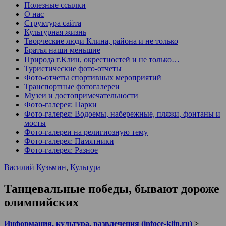
Полезные ссылки
О нас
Структура сайта
Культурная жизнь
Творческие люди Клина, района и не только
Братья наши меньшие
Природа г.Клин, окрестностей и не только…
Туристические фото-отчеты
Фото-отчеты спортивных мероприятий
Транспортные фотогалереи
Музеи и достопримечательности
Фото-галерея: Парки
Фото-галерея: Водоемы, набережные, пляжи, фонтаны и
мосты
Фото-галереи на религиозную тему
Фото-галерея: Памятники
Фото-галерея: Разное
Василий Кузьмин
,
Культура
Танцевальные победы, бывают дороже
олимпийских
Информация, культура, развлечения (infoce-klin.ru)
>