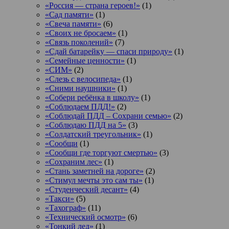
«Россия — страна героев!»
(1)
«Сад памяти»
(1)
«Свеча памяти»
(6)
«Своих не бросаем»
(1)
«Связь поколений»
(7)
«Сдай батарейку — спаси природу»
(1)
«Семейные ценности»
(1)
«СИМ»
(2)
«Слезь с велосипеда»
(1)
«Сними наушники»
(1)
«Собери ребёнка в школу»
(1)
«Соблюдаем ПДД!»
(2)
«Соблюдай ПДД – Сохрани семью»
(2)
«Соблюдаю ПДД на 5»
(3)
«Солдатский треугольник»
(1)
«Сообщи
(1)
«Сообщи где торгуют смертью»
(3)
«Сохраним лес»
(1)
«Стань заметней на дороге»
(2)
«Стимул мечты это сам ты»
(1)
«Студенческий десант»
(4)
«Такси»
(5)
«Тахограф»
(11)
«Технический осмотр»
(6)
«Тонкий лед»
(1)