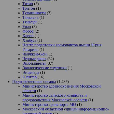
Титан
(3)
Тритон
(1)
Туманнности
(3)
Тяньвэнь
(1)
Тяньгун
(1)
Уран
(3)
Фобос
(2)
Харон
(1)
Хаябуса
(1)
Центр подготовки космонавтов имени Юрия
Гагарина
(1)
Чанчжэн-6-си
(1)
Черные дыры
(32)
Экзопланеты
(37)
Экологические спутники
(1)
Энцелада
(1)
Юпитер
(16)
Государственные органы
(1 487)
Министерство здравоохранения Московской
области
(1)
Министерство сельского хозяйства и
продовольствия Московской области
(1)
Министерство транспорта МО
(1)
Московский областной единый информационно-
расчетный центр
(4)