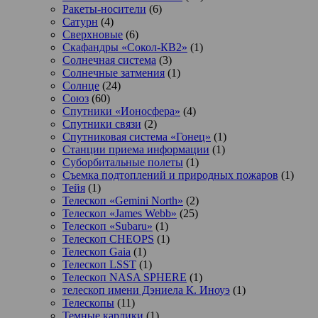
Ракеты-носители
(6)
Сатурн
(4)
Сверхновые
(6)
Скафандры «Сокол-КВ2»
(1)
Солнечная система
(3)
Солнечные затмения
(1)
Солнце
(24)
Союз
(60)
Спутники «Ионосфера»
(4)
Спутники связи
(2)
Спутниковая система «Гонец»
(1)
Станции приема информации
(1)
Суборбитальные полеты
(1)
Съемка подтоплений и природных пожаров
(1)
Тейя
(1)
Телескоп «Gemini North»
(2)
Телескоп «James Webb»
(25)
Телескоп «Subaru»
(1)
Телескоп CHEOPS
(1)
Телескоп Gaia
(1)
Телескоп LSST
(1)
Телескоп NASA SPHERE
(1)
телескоп имени Дэниела К. Иноуэ
(1)
Телескопы
(11)
Темные карлики
(1)