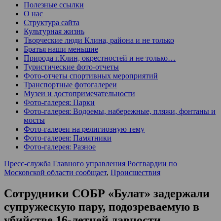
Полезные ссылки
О нас
Структура сайта
Культурная жизнь
Творческие люди Клина, района и не только
Братья наши меньшие
Природа г.Клин, окрестностей и не только…
Туристические фото-отчеты
Фото-отчеты спортивных мероприятий
Транспортные фотогалереи
Музеи и достопримечательности
Фото-галерея: Парки
Фото-галерея: Водоемы, набережные, пляжи, фонтаны и
мосты
Фото-галереи на религиозную тему
Фото-галерея: Памятники
Фото-галерея: Разное
Пресс-служба Главного управления Росгвардии по
Московской области сообщает
,
Происшествия
Сотрудники СОБР «Булат» задержали
супружескую пару, подозреваемую в
убийстве 16-летней давности