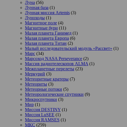
Луна
(56)
Лунная база
(1)
Лунная миссия Artemis
(3)
Луноходы
(1)
Магнитное поле
(4)
Магнитные бури
(11)
Малая планета Ганимед
(1)
Малая планета Европа
(6)
Малая планета Титан
(2)
Малый исследовательский модуль «Рассвет»
(1)
Марс
(34)
Марсоход NASA Perseverance
(2)
Массив радиотелескопов ALMA
(1)
Межпланетные перелеты
(23)
Меркурий
(3)
Метеоритные кратеры
(7)
Метеориты
(3)
Метеорные потоки
(5)
Метеорологические спутники
(9)
Микроспутники
(3)
Мир
(1)
Миссия DESTINY
(1)
Миссия LuSEE
(1)
Миссия RAMSES
(1)
МКС
(259)