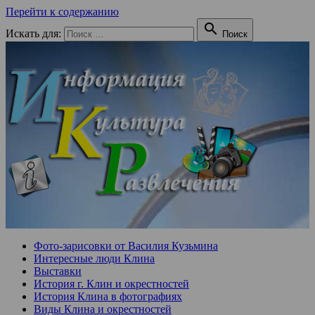
Перейти к содержанию

Искать для:
Поиск
Фото-зарисовки от Василия Кузьмина
Интересные люди Клина
Выставки
История г. Клин и окрестностей
История Клина в фотографиях
Виды Клина и окрестностей