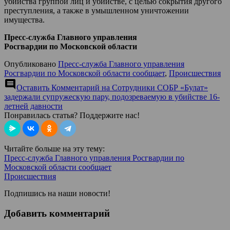
убийства группой лиц и убийстве, с целью сокрытия другого
преступления, а также в умышленном уничтожении
имущества.
Пресс-служба Главного управления
Росгвардии по Московской области
Опубликовано
Пресс-служба Главного управления
Росгвардии по Московской области сообщает
,
Происшествия
comment
Оставить Комментарий
на Сотрудники СОБР «Булат»
задержали супружескую пару, подозреваемую в убийстве 16-
летней давности
Понравилась статья? Поддержите нас!
Читайте больше на эту тему:
Пресс-служба Главного управления Росгвардии по
Московской области сообщает
Происшествия
Подпишись на наши новости!
Добавить комментарий