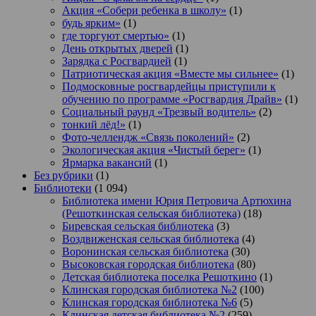
Акция «Собери ребенка в школу»
(1)
будь ярким»
(1)
где торгуют смертью»
(1)
День открытых дверей
(1)
Зарядка с Росгвардией
(1)
Патриотическая акция «Вместе мы сильнее»
(1)
Подмосковные росгвардейцы приступили к
обучению по программе «Росгвардия Драйв»
(1)
Социальный раунд «Трезвый водитель»
(2)
тонкий лёд!»
(1)
Фото-челлендж «Связь поколений»
(2)
Экологическая акция «Чистый берег»
(1)
Ярмарка вакансий
(1)
Без рубрики
(1)
Библиотеки
(1 094)
Библиотека имени Юрия Петровича Артюхина
(Решоткинская сельская библиотека)
(18)
Биревская сельская библиотека
(3)
Воздвиженская сельская библиотека
(4)
Воронинская сельская библиотека
(30)
Высоковская городская библиотека
(80)
Детская библиотека поселка Решоткино
(1)
Клинская городская библиотека №2
(100)
Клинская городская библиотека №6
(5)
Клинская детская библиотека №2
(259)