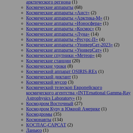
арктического региона
(1)
Космические аппараты
(68)
Космические аппараты «Аист»
(2)
Космические аппараты «Арктика-М»
(1)
Космические аппараты «Ионосфера»
(1)
Космические аппараты «Космос»
(3)
Космические аппараты «Луна»
(14)
Космические аппараты «Ресурс-П»
(4)
Космические аппараты «УниверСат-2023»
(2)
Космические аппараты «УниверСат»
(1)
Космические спутники «Метеор»
(4)
Космические станции
(20)
Космические уроки
(8)
Космический аппарат OSIRIS-REx
(1)
Космический диктант
(1)
Космический мусор
(3)
Космический телескоп Европейского
космического агентства «INTErnational Gamma-Ray
Astrophysics Laboratory»
(1)
Космодром Восточный
(27)
Космодром Куру в Южной Америке
(1)
Космодромы
(35)
Космонавты
(134)
КОСПАС-САРСАТ
(2)
Ланьюэ
(1)