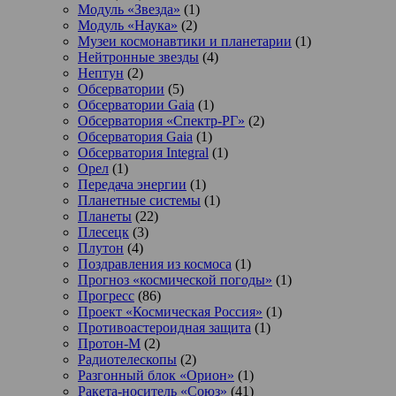
Модуль «Звезда»
(1)
Модуль «Наука»
(2)
Музеи космонавтики и планетарии
(1)
Нейтронные звезды
(4)
Нептун
(2)
Обсерватории
(5)
Обсерватории Gaia
(1)
Обсерватория «Спектр-РГ»
(2)
Обсерватория Gaia
(1)
Обсерватория Integral
(1)
Орел
(1)
Передача энергии
(1)
Планетные системы
(1)
Планеты
(22)
Плесецк
(3)
Плутон
(4)
Поздравления из космоса
(1)
Прогноз «космической погоды»
(1)
Прогресс
(86)
Проект «Космическая Россия»
(1)
Противоастероидная защита
(1)
Протон-М
(2)
Радиотелескопы
(2)
Разгонный блок «Орион»
(1)
Ракета-носитель «Союз»
(41)