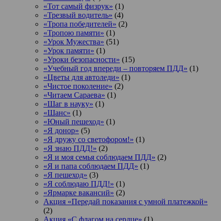
«Тот самый физрук»
(1)
«Трезвый водитель»
(4)
«Тропа победителей»
(2)
«Тропою памяти»
(1)
«Урок Мужества»
(51)
«Урок памяти»
(1)
«Уроки безопасности»
(15)
«Учебный год впереди – повторяем ПДД»
(1)
«Цветы для автоледи»
(1)
«Чистое поколение»
(2)
«Читаем Сараева»
(1)
«Шаг в науку»
(1)
«Шанс»
(1)
«Юный пешеход»
(1)
«Я донор»
(5)
«Я дружу со светофором!»
(1)
«Я знаю ПДД!»
(2)
«Я и моя семья соблюдаем ПДД»
(2)
«Я и папа соблюдаем ПДД»
(1)
«Я пешеход»
(3)
«Я соблюдаю ПДД!»
(1)
«Ярмарке вакансий»
(2)
Акция «Передай показания с умной платежкой»
(2)
Акция «С флагом на сердце»
(1)