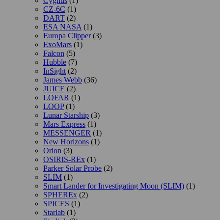
Cygnus
(1)
CZ-6C
(1)
DART
(2)
ESA NASA
(1)
Europa Clipper
(3)
ExoMars
(1)
Falcon
(5)
Hubble
(7)
InSight
(2)
James Webb
(36)
JUICE
(2)
LOFAR
(1)
LOOP
(1)
Lunar Starship
(3)
Mars Express
(1)
MESSENGER
(1)
New Horizons
(1)
Orion
(3)
OSIRIS-REx
(1)
Parker Solar Probe
(2)
SLIM
(1)
Smart Lander for Investigating Moon (SLIM)
(1)
SPHEREx
(2)
SPICES
(1)
Starlab
(1)