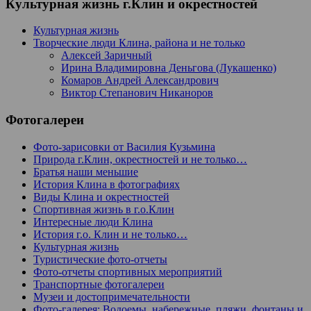
Культурная жизнь г.Клин и окрестностей
Культурная жизнь
Творческие люди Клина, района и не только
Алексей Заричный
Ирина Владимировна Деньгова (Лукашенко)
Комаров Андрей Александрович
Виктор Степанович Никаноров
Фотогалереи
Фото-зарисовки от Василия Кузьмина
Природа г.Клин, окрестностей и не только…
Братья наши меньшие
История Клина в фотографиях
Виды Клина и окрестностей
Спортивная жизнь в г.о.Клин
Интересные люди Клина
История г.о. Клин и не только…
Культурная жизнь
Туристические фото-отчеты
Фото-отчеты спортивных мероприятий
Транспортные фотогалереи
Музеи и достопримечательности
Фото-галерея: Водоемы, набережные, пляжи, фонтаны и