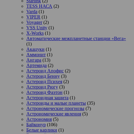
Starlink
(2)
TESS НАСА
(2)
Varda
(1)
VIPER
(1)
Voyager
(2)
VSS Unity
(1)
X-Works
(1)
Автоматические межпланетные станции «Вега»
(1)
Акацуки
(1)
Аммонит
(1)
Ангара
(13)
Артемида
(2)
Астероид Апофис
(2)
Астероид Бенну
(3)
Астероид Психея
(2)
Астероид Рюгу
(3)
Астероид Фаэтон
(1)
Астероидная защита
(1)
Астероиды и малые планеты
(35)
Астрономические прогнозы
(7)
Астрономические явления
(5)
Астрономия
(5)
Байконур
(106)
Белые карлики
(1)