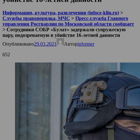
Информация, культура, развлечения (infoce-klin.ru)
>
Службы правопорядка, МЧС
>
Пресс-служба Главного
управления Росгвардии по Московской области сообщает
>
Сотрудники СОБР «Булат» задержали супружескую
пару, подозреваемую в убийстве 16-летней давности
Опубликовано
29.03.2021
Автор
informer
652