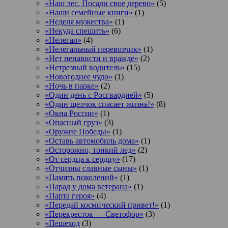
«Наш лес. Посади свое дерево»
(5)
«Наши семейные книги»
(1)
«Неделя мужества»
(1)
«Некуда спешить»
(6)
«Нелегал»
(4)
«Нелегальный перевозчик»
(1)
«Нет ненависти и вражде»
(2)
«Нетрезвый водитель»
(15)
«Новогоднее чудо»
(1)
«Ночь в парке»
(2)
«Один день с Росгвардией»
(5)
«Один щелчок спасает жизнь!»
(8)
«Окна России»
(1)
«Опасный груз»
(3)
«Оружие Победы»
(1)
«Оставь автомобиль дома»
(1)
«Осторожно, тонкий лед»
(2)
«От сердца к сердцу»
(17)
«Отчизны славные сыны»
(1)
«Память поколений»
(1)
«Парад у дома ветерана»
(1)
«Парта героя»
(4)
«Передай космический привет!»
(1)
«Перекресток — Светофор»
(3)
«Пешеход
(3)