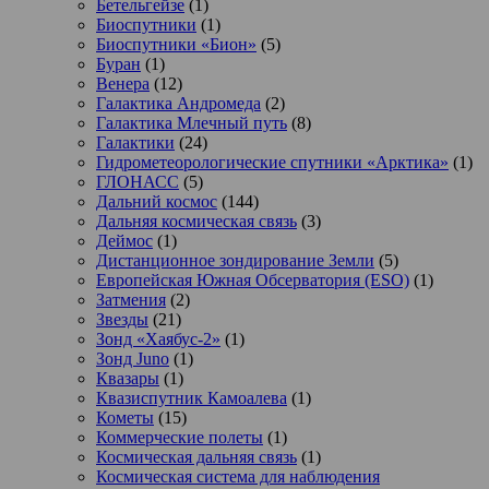
Бетельгейзе
(1)
Биоспутники
(1)
Биоспутники «Бион»
(5)
Буран
(1)
Венера
(12)
Галактика Андромеда
(2)
Галактика Млечный путь
(8)
Галактики
(24)
Гидрометеорологические спутники «Арктика»
(1)
ГЛОНАСС
(5)
Дальний космос
(144)
Дальняя космическая связь
(3)
Деймос
(1)
Дистанционное зондирование Земли
(5)
Европейская Южная Обсерватория (ESO)
(1)
Затмения
(2)
Звезды
(21)
Зонд «Хаябус-2»
(1)
Зонд Juno
(1)
Квазары
(1)
Квазиспутник Камоалева
(1)
Кометы
(15)
Коммерческие полеты
(1)
Космическая дальняя связь
(1)
Космическая система для наблюдения