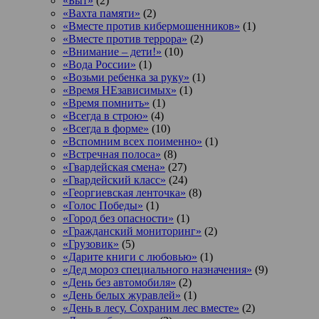
«Быт»
(2)
«Вахта памяти»
(2)
«Вместе против кибермошенников»
(1)
«Вместе против террора»
(2)
«Внимание – дети!»
(10)
«Вода России»
(1)
«Возьми ребенка за руку»
(1)
«Время НЕзависимых»
(1)
«Время помнить»
(1)
«Всегда в строю»
(4)
«Всегда в форме»
(10)
«Вспомним всех поименно»
(1)
«Встречная полоса»
(8)
«Гвардейская смена»
(27)
«Гвардейский класс»
(24)
«Георгиевская ленточка»
(8)
«Голос Победы»
(1)
«Город без опасности»
(1)
«Гражданский мониторинг»
(2)
«Грузовик»
(5)
«Дарите книги с любовью»
(1)
«Дед мороз специального назначения»
(9)
«День без автомобиля»
(2)
«День белых журавлей»
(1)
«День в лесу. Сохраним лес вместе»
(2)