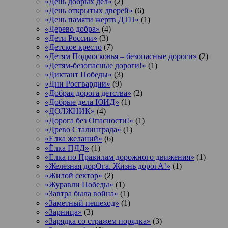
«День добрых дел»
(2)
«День открытых дверей»
(6)
«День памяти жертв ДТП»
(1)
«Дерево добра»
(4)
«Дети России»
(3)
«Детское кресло
(7)
«Детям Подмосковья – безопасные дороги»
(2)
«Детям-безопасные дороги!»
(1)
«Диктант Победы»
(3)
«Дни Росгвардии»
(9)
«Добрая дорога детства»
(2)
«Добрые дела ЮИД»
(1)
«ДОЛЖНИК»
(4)
«Дорога без Опасности!»
(1)
«Древо Сталинграда»
(1)
«Елка желаний»
(6)
«Ёлка ПДД»
(1)
«Елка по Правилам дорожного движения»
(1)
«Железная дорОга. Жизнь дорогА!»
(1)
«Жилой сектор»
(2)
«Журавли Победы»
(1)
«Завтра была война»
(1)
«Заметный пешеход»
(1)
«Зарница»
(3)
«Зарядка со стражем порядка»
(3)