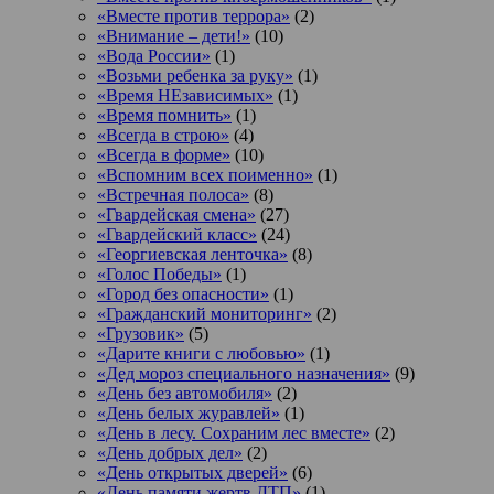
«Вместе против террора»
(2)
«Внимание – дети!»
(10)
«Вода России»
(1)
«Возьми ребенка за руку»
(1)
«Время НЕзависимых»
(1)
«Время помнить»
(1)
«Всегда в строю»
(4)
«Всегда в форме»
(10)
«Вспомним всех поименно»
(1)
«Встречная полоса»
(8)
«Гвардейская смена»
(27)
«Гвардейский класс»
(24)
«Георгиевская ленточка»
(8)
«Голос Победы»
(1)
«Город без опасности»
(1)
«Гражданский мониторинг»
(2)
«Грузовик»
(5)
«Дарите книги с любовью»
(1)
«Дед мороз специального назначения»
(9)
«День без автомобиля»
(2)
«День белых журавлей»
(1)
«День в лесу. Сохраним лес вместе»
(2)
«День добрых дел»
(2)
«День открытых дверей»
(6)
«День памяти жертв ДТП»
(1)