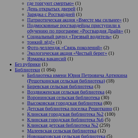
где торгуют смертью»
(1)
День открытых дверей
(1)
Зарядка с Росгвардией
(1)
Патриотическая акция «Вместе мы сильнее»
(1)
Подмосковные росгвардейцы приступили к
обучению по программе «Росгвардия Драйв»
(1)
Социальный раунд «Трезвый водитель»
(2)
тонкий лёд!»
(1)
Фото-челлендж «Связь поколений»
(2)
Экологическая акция «Чистый берег»
(1)
Ярмарка вакансий
(1)
Без рубрики
(1)
Библиотеки
(1 094)
Библиотека имени Юрия Петровича Артюхина
(Решоткинская сельская библиотека)
(18)
Биревская сельская библиотека
(3)
Воздвиженская сельская библиотека
(4)
Воронинская сельская библиотека
(30)
Высоковская городская библиотека
(80)
Детская библиотека поселка Решоткино
(1)
Клинская городская библиотека №2
(100)
Клинская городская библиотека №6
(5)
Клинская детская библиотека №2
(259)
Малеевская сельская библиотека
(12)
Новощаповская сельская библиотека
(5)