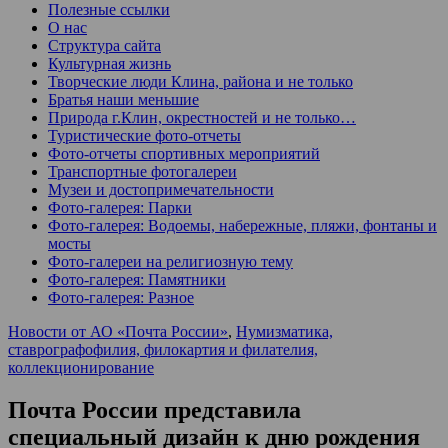
Полезные ссылки
О нас
Структура сайта
Культурная жизнь
Творческие люди Клина, района и не только
Братья наши меньшие
Природа г.Клин, окрестностей и не только…
Туристические фото-отчеты
Фото-отчеты спортивных мероприятий
Транспортные фотогалереи
Музеи и достопримечательности
Фото-галерея: Парки
Фото-галерея: Водоемы, набережные, пляжи, фонтаны и
мосты
Фото-галереи на религиозную тему
Фото-галерея: Памятники
Фото-галерея: Разное
Новости от АО «Почта России»
,
Нумизматика,
ставрографофилия, филокартия и филателия,
коллекционирование
Почта России представила
специальный дизайн к дню рождения