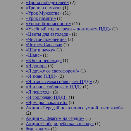
«Тропа победителей»
(2)
«Тропою памяти»
(1)
«Урок Мужества»
(51)
«Урок памяти»
(1)
«Уроки безопасности»
(15)
«Учебный год впереди – повторяем ПДД»
(1)
«Цветы для автоледи»
(1)
«Чистое поколение»
(2)
«Читаем Сараева»
(1)
«Шаг в науку»
(1)
«Шанс»
(1)
«Юный пешеход»
(1)
«Я донор»
(5)
«Я дружу со светофором!»
(1)
«Я знаю ПДД!»
(2)
«Я и моя семья соблюдаем ПДД»
(2)
«Я и папа соблюдаем ПДД»
(1)
«Я пешеход»
(3)
«Я соблюдаю ПДД!»
(1)
«Ярмарке вакансий»
(2)
Акция «Передай показания с умной платежкой»
(2)
Акция «С флагом на сердце»
(1)
Акция «Собери ребенка в школу»
(1)
будь ярким»
(1)