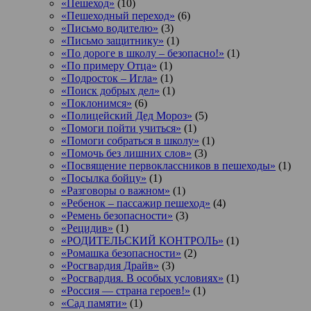
«Пешеход»
(10)
«Пешеходный переход»
(6)
«Письмо водителю»
(3)
«Письмо защитнику»
(1)
«По дороге в школу – безопасно!»
(1)
«По примеру Отца»
(1)
«Подросток ‒ Игла»
(1)
«Поиск добрых дел»
(1)
«Поклонимся»
(6)
«Полицейский Дед Мороз»
(5)
«Помоги пойти учиться»
(1)
«Помоги собраться в школу»
(1)
«Помочь без лишних слов»
(3)
«Посвящение первоклассников в пешеходы»
(1)
«Посылка бойцу»
(1)
«Разговоры о важном»
(1)
«Ребенок – пассажир пешеход»
(4)
«Ремень безопасности»
(3)
«Рецидив»
(1)
«РОДИТЕЛЬСКИЙ КОНТРОЛЬ»
(1)
«Ромашка безопасности»
(2)
«Росгвардия Драйв»
(3)
«Росгвардия. В особых условиях»
(1)
«Россия — страна героев!»
(1)
«Сад памяти»
(1)