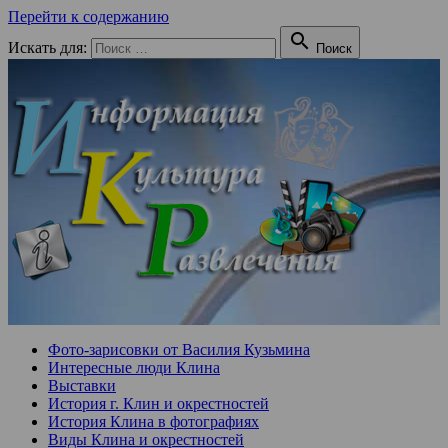
Перейти к содержанию

Искать для:
Поиск
Фото-зарисовки от Василия Кузьмина
Интересные люди Клина
Выставки
История г. Клин и окрестностей
История Клина в фотографиях
Виды Клина и окрестностей