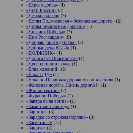
«Дерево добра»
(4)
«Дети России»
(3)
«Детское кресло
(7)
«Детям Подмосковья – безопасные дороги»
(2)
«Детям-безопасные дороги!»
(1)
«Диктант Победы»
(3)
«Дни Росгвардии»
(9)
«Добрая дорога детства»
(2)
«Добрые дела ЮИД»
(1)
«ДОЛЖНИК»
(4)
«Дорога без Опасности!»
(1)
«Древо Сталинграда»
(1)
«Елка желаний»
(6)
«Ёлка ПДД»
(1)
«Елка по Правилам дорожного движения»
(1)
«Железная дорОга. Жизнь дорогА!»
(1)
«Жилой сектор»
(2)
«Журавли Победы»
(1)
«Завтра была война»
(1)
«Заметный пешеход»
(1)
«Зарница»
(3)
«Зарядка со стражем порядка»
(3)
«Засветись!»
(12)
«Защита»
(2)