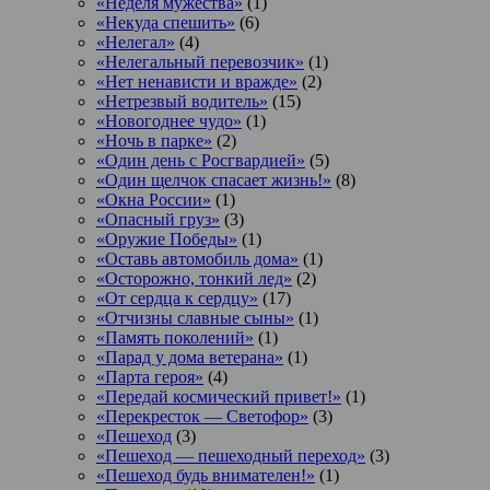
«Неделя мужества»
(1)
«Некуда спешить»
(6)
«Нелегал»
(4)
«Нелегальный перевозчик»
(1)
«Нет ненависти и вражде»
(2)
«Нетрезвый водитель»
(15)
«Новогоднее чудо»
(1)
«Ночь в парке»
(2)
«Один день с Росгвардией»
(5)
«Один щелчок спасает жизнь!»
(8)
«Окна России»
(1)
«Опасный груз»
(3)
«Оружие Победы»
(1)
«Оставь автомобиль дома»
(1)
«Осторожно, тонкий лед»
(2)
«От сердца к сердцу»
(17)
«Отчизны славные сыны»
(1)
«Память поколений»
(1)
«Парад у дома ветерана»
(1)
«Парта героя»
(4)
«Передай космический привет!»
(1)
«Перекресток — Светофор»
(3)
«Пешеход
(3)
«Пешеход — пешеходный переход»
(3)
«Пешеход будь внимателен!»
(1)