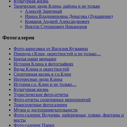
Культурная жизнь
Творческие люди Клина, района и не только
Алексей Заричный
Ирина Владимировна Деньгова (Лукашенко)
Комаров Андрей Александрович
Виктор Степанович Никаноров
Фотогалереи
Фото-зарисовки от Василия Кузьмина
Природа г.Клин, окрестностей и не только…
Братья наши меньшие
История Клина в фотографиях
Виды Клина и окрестностей
Спортивная жизнь в г.о.Клин
Интересные люди Клина
История г.о. Клин и не только…
Культурная жизнь
Туристические фото-отчеты
Фото-отчеты спортивных мероприятий
Транспортные фотогалереи
Музеи и достопримечательности
Фото-галерея: Водоемы, набережные, пляжи, фонтаны и
мосты
Фото-галерея: Парки