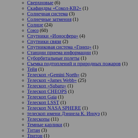
Сверхновые
(6)
Скафандры «Сокол-КВ2»
(1)
Солнечная система
(3)
Солнечные затмения
(1)
Солнце
(24)
Союз
(60)
Спутники «Ионосфера»
(4)
Спутники связи
(2)
Спутниковая система «Гонец»
(1)
Станции приема информации
(1)
Суборбитальные полеты
(1)
Съемка подтоплений и природных пожаров
(1)
Тейя
(1)
Телескоп «Gemini North»
(2)
Телескоп «James Webb»
(25)
Телескоп «Subaru»
(1)
Телескоп CHEOPS
(1)
Телескоп Gaia
(1)
Телескоп LSST
(1)
Телескоп NASA SPHERE
(1)
телескоп имени Дэниела К. Иноуэ
(1)
Телескопы
(11)
Темные карлики
(1)
Титан
(3)
Тритон
(1)