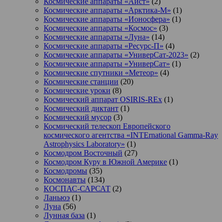
Космические аппараты «Аист»
(2)
Космические аппараты «Арктика-М»
(1)
Космические аппараты «Ионосфера»
(1)
Космические аппараты «Космос»
(3)
Космические аппараты «Луна»
(14)
Космические аппараты «Ресурс-П»
(4)
Космические аппараты «УниверСат-2023»
(2)
Космические аппараты «УниверСат»
(1)
Космические спутники «Метеор»
(4)
Космические станции
(20)
Космические уроки
(8)
Космический аппарат OSIRIS-REx
(1)
Космический диктант
(1)
Космический мусор
(3)
Космический телескоп Европейского
космического агентства «INTErnational Gamma-Ray
Astrophysics Laboratory»
(1)
Космодром Восточный
(27)
Космодром Куру в Южной Америке
(1)
Космодромы
(35)
Космонавты
(134)
КОСПАС-САРСАТ
(2)
Ланьюэ
(1)
Луна
(56)
Лунная база
(1)