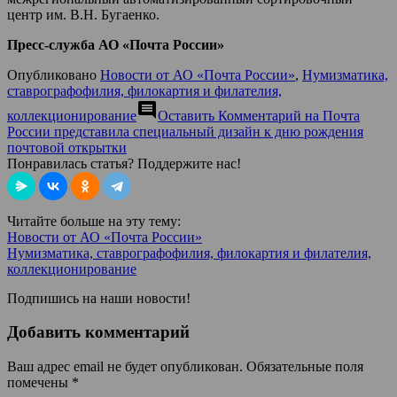
центр им. В.Н. Бугаенко.
Пресс-служба АО «Почта России»
Опубликовано
Новости от АО «Почта России»
,
Нумизматика,
ставрографофилия, филокартия и филателия,
comment
коллекционирование
Оставить Комментарий
на Почта
России представила специальный дизайн к дню рождения
почтовой открытки
Понравилась статья? Поддержите нас!
Читайте больше на эту тему:
Новости от АО «Почта России»
Нумизматика, ставрографофилия, филокартия и филателия,
коллекционирование
Подпишись на наши новости!
Добавить комментарий
Ваш адрес email не будет опубликован.
Обязательные поля
помечены
*