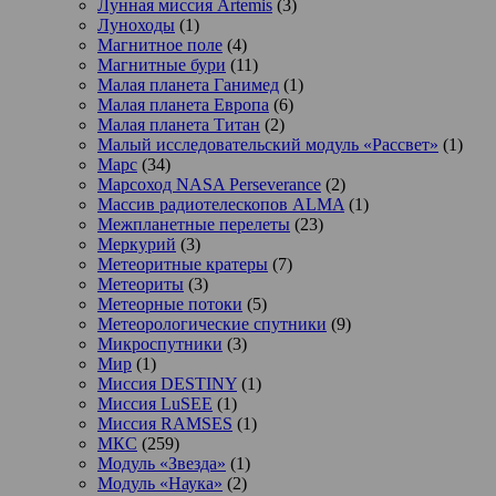
Лунная миссия Artemis
(3)
Луноходы
(1)
Магнитное поле
(4)
Магнитные бури
(11)
Малая планета Ганимед
(1)
Малая планета Европа
(6)
Малая планета Титан
(2)
Малый исследовательский модуль «Рассвет»
(1)
Марс
(34)
Марсоход NASA Perseverance
(2)
Массив радиотелескопов ALMA
(1)
Межпланетные перелеты
(23)
Меркурий
(3)
Метеоритные кратеры
(7)
Метеориты
(3)
Метеорные потоки
(5)
Метеорологические спутники
(9)
Микроспутники
(3)
Мир
(1)
Миссия DESTINY
(1)
Миссия LuSEE
(1)
Миссия RAMSES
(1)
МКС
(259)
Модуль «Звезда»
(1)
Модуль «Наука»
(2)