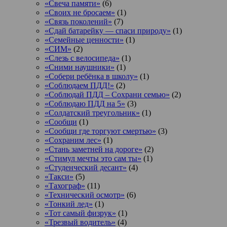
«Свеча памяти»
(6)
«Своих не бросаем»
(1)
«Связь поколений»
(7)
«Сдай батарейку — спаси природу»
(1)
«Семейные ценности»
(1)
«СИМ»
(2)
«Слезь с велосипеда»
(1)
«Сними наушники»
(1)
«Собери ребёнка в школу»
(1)
«Соблюдаем ПДД!»
(2)
«Соблюдай ПДД – Сохрани семью»
(2)
«Соблюдаю ПДД на 5»
(3)
«Солдатский треугольник»
(1)
«Сообщи
(1)
«Сообщи где торгуют смертью»
(3)
«Сохраним лес»
(1)
«Стань заметней на дороге»
(2)
«Стимул мечты это сам ты»
(1)
«Студенческий десант»
(4)
«Такси»
(5)
«Тахограф»
(11)
«Технический осмотр»
(6)
«Тонкий лед»
(1)
«Тот самый физрук»
(1)
«Трезвый водитель»
(4)