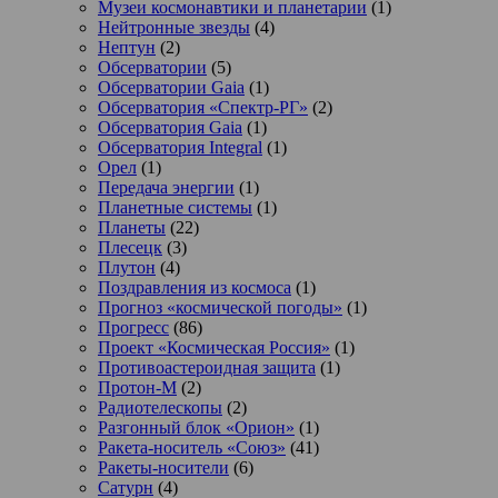
Музеи космонавтики и планетарии
(1)
Нейтронные звезды
(4)
Нептун
(2)
Обсерватории
(5)
Обсерватории Gaia
(1)
Обсерватория «Спектр-РГ»
(2)
Обсерватория Gaia
(1)
Обсерватория Integral
(1)
Орел
(1)
Передача энергии
(1)
Планетные системы
(1)
Планеты
(22)
Плесецк
(3)
Плутон
(4)
Поздравления из космоса
(1)
Прогноз «космической погоды»
(1)
Прогресс
(86)
Проект «Космическая Россия»
(1)
Противоастероидная защита
(1)
Протон-М
(2)
Радиотелескопы
(2)
Разгонный блок «Орион»
(1)
Ракета-носитель «Союз»
(41)
Ракеты-носители
(6)
Сатурн
(4)