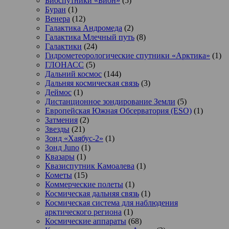
Биоспутники «Бион»
(5)
Буран
(1)
Венера
(12)
Галактика Андромеда
(2)
Галактика Млечный путь
(8)
Галактики
(24)
Гидрометеорологические спутники «Арктика»
(1)
ГЛОНАСС
(5)
Дальний космос
(144)
Дальняя космическая связь
(3)
Деймос
(1)
Дистанционное зондирование Земли
(5)
Европейская Южная Обсерватория (ESO)
(1)
Затмения
(2)
Звезды
(21)
Зонд «Хаябус-2»
(1)
Зонд Juno
(1)
Квазары
(1)
Квазиспутник Камоалева
(1)
Кометы
(15)
Коммерческие полеты
(1)
Космическая дальняя связь
(1)
Космическая система для наблюдения
арктического региона
(1)
Космические аппараты
(68)