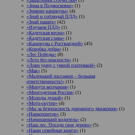
«Защитники Отечества»
(1)
«Зима в Подмосковье»
(1)
«Зимние каникулы»
(4)
«Знай и соблюдай ПДД»
(1)
«Знай наших»
(42)
«Изучаем ПДД»
(1)
«Кадетская весна»
(1)
«Кадетская слава»
(1)
«Каникулы с Росгвардией»
(45)
«Коробка добра»
(1)
«Лес Победы»
(8)
«Лето без опасности»
(1)
«Лови удачу с умной платежкой»
(2)
«Мак»
(5)
«Маленький пассажир – большая
ответственность!»
(11)
«Минута молчания»
(1)
«Многодетная Россия»
(1)
«Молоды душой»
(1)
«Мото-скутер»
(4)
«Мы за безопасность дорожного движения»
(1)
«Наркопритон»
(3)
«Начинающий водитель»
(2)
«Наш лес. Посади свое дерево»
(5)
«Наши семейные книги»
(1)