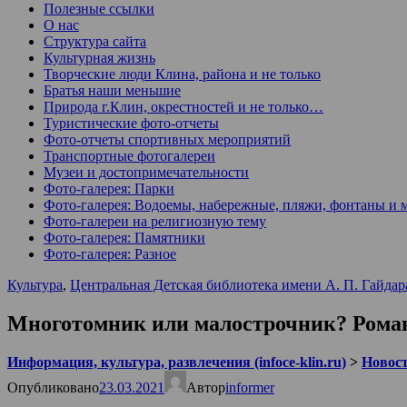
Полезные ссылки
О нас
Структура сайта
Культурная жизнь
Творческие люди Клина, района и не только
Братья наши меньшие
Природа г.Клин, окрестностей и не только…
Туристические фото-отчеты
Фото-отчеты спортивных мероприятий
Транспортные фотогалереи
Музеи и достопримечательности
Фото-галерея: Парки
Фото-галерея: Водоемы, набережные, пляжи, фонтаны и 
Фото-галереи на религиозную тему
Фото-галерея: Памятники
Фото-галерея: Разное
Культура
,
Центральная Детская библиотека имени А. П. Гайдар
Многотомник или малострочник? Роман
Информация, культура, развлечения (infoce-klin.ru)
>
Новости
Опубликовано
23.03.2021
Автор
informer