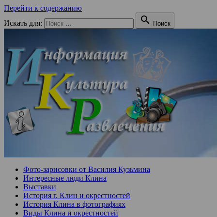
Перейти к содержанию

Искать для:
Поиск
Фото-зарисовки от Василия Кузьмина
Интересные люди Клина
Выставки
История г. Клин и окрестностей
История Клина в фотографиях
Виды Клина и окрестностей