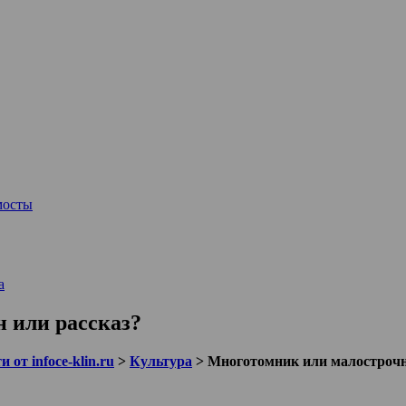
мосты
а
 или рассказ?
 от infoce-klin.ru
>
Культура
>
Многотомник или малострочн