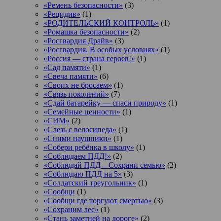
«Ремень безопасности»
(3)
«Рецидив»
(1)
«РОДИТЕЛЬСКИЙ КОНТРОЛЬ»
(1)
«Ромашка безопасности»
(2)
«Росгвардия Драйв»
(3)
«Росгвардия. В особых условиях»
(1)
«Россия — страна героев!»
(1)
«Сад памяти»
(1)
«Свеча памяти»
(6)
«Своих не бросаем»
(1)
«Связь поколений»
(7)
«Сдай батарейку — спаси природу»
(1)
«Семейные ценности»
(1)
«СИМ»
(2)
«Слезь с велосипеда»
(1)
«Сними наушники»
(1)
«Собери ребёнка в школу»
(1)
«Соблюдаем ПДД!»
(2)
«Соблюдай ПДД – Сохрани семью»
(2)
«Соблюдаю ПДД на 5»
(3)
«Солдатский треугольник»
(1)
«Сообщи
(1)
«Сообщи где торгуют смертью»
(3)
«Сохраним лес»
(1)
«Стань заметней на дороге»
(2)