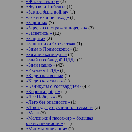
«Жилой сектор»
(2)
«Журавли Победы»
(1)
«Завтра была война»
(1)
«Заметный пешеход»
(1)
«Зарница»
(3)
«Зарядка со стражем порядка»
(3)
«Засветись!»
(12)
«Защита»
(2)
«Защитники Отечества»
(1)
«Зима в Подмосковье»
(1)
«Зимние каникулы»
(4)
«Знай и соблюдай ПДД»
(1)
«Знай наших»
(42)
«Изучаем ПДД»
(1)
«Кадетская весна»
(1)
«Кадетская слава»
(1)
«Каникулы с Росгвардией»
(45)
«Коробка добра»
(1)
«Лес Победы»
(8)
«Лето без опасности»
(1)
«Лови удачу с умной платежкой»
(2)
«Мак»
(5)
«Маленький пассажир – большая
ответственность!»
(11)
«Минута молчания»
(1)