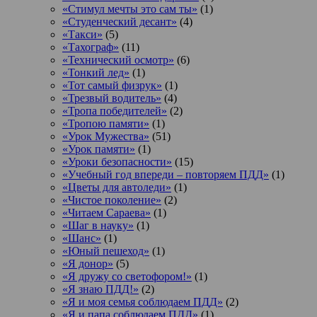
«Стимул мечты это сам ты»
(1)
«Студенческий десант»
(4)
«Такси»
(5)
«Тахограф»
(11)
«Технический осмотр»
(6)
«Тонкий лед»
(1)
«Тот самый физрук»
(1)
«Трезвый водитель»
(4)
«Тропа победителей»
(2)
«Тропою памяти»
(1)
«Урок Мужества»
(51)
«Урок памяти»
(1)
«Уроки безопасности»
(15)
«Учебный год впереди – повторяем ПДД»
(1)
«Цветы для автоледи»
(1)
«Чистое поколение»
(2)
«Читаем Сараева»
(1)
«Шаг в науку»
(1)
«Шанс»
(1)
«Юный пешеход»
(1)
«Я донор»
(5)
«Я дружу со светофором!»
(1)
«Я знаю ПДД!»
(2)
«Я и моя семья соблюдаем ПДД»
(2)
«Я и папа соблюдаем ПДД»
(1)