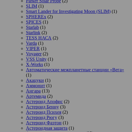
Parker Solar Probe
(2)
SLIM
(1)
Smart Lander for Investigating Moon (SLIM)
(1)
SPHEREx
(2)
SPICES
(1)
Starlab
(1)
Starlink
(2)
TESS НАСА
(2)
Varda
(1)
VIPER
(1)
Voyager
(2)
VSS Unity
(1)
X-Works
(1)
Автоматические межпланетные станции «Вега»
(1)
Акацуки
(1)
Аммонит
(1)
Ангара
(13)
Артемида
(2)
Астероид Апофис
(2)
Астероид Бенну
(3)
Астероид Психея
(2)
Астероид Рюгу
(3)
Астероид Фаэтон
(1)
Астероидная защита
(1)