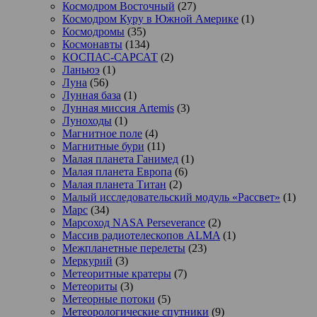
Космодром Восточный
(27)
Космодром Куру в Южной Америке
(1)
Космодромы
(35)
Космонавты
(134)
КОСПАС-САРСАТ
(2)
Ланьюэ
(1)
Луна
(56)
Лунная база
(1)
Лунная миссия Artemis
(3)
Луноходы
(1)
Магнитное поле
(4)
Магнитные бури
(11)
Малая планета Ганимед
(1)
Малая планета Европа
(6)
Малая планета Титан
(2)
Малый исследовательский модуль «Рассвет»
(1)
Марс
(34)
Марсоход NASA Perseverance
(2)
Массив радиотелескопов ALMA
(1)
Межпланетные перелеты
(23)
Меркурий
(3)
Метеоритные кратеры
(7)
Метеориты
(3)
Метеорные потоки
(5)
Метеорологические спутники
(9)