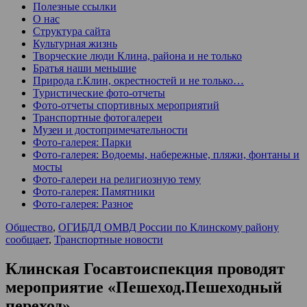
Полезные ссылки
О нас
Структура сайта
Культурная жизнь
Творческие люди Клина, района и не только
Братья наши меньшие
Природа г.Клин, окрестностей и не только…
Туристические фото-отчеты
Фото-отчеты спортивных мероприятий
Транспортные фотогалереи
Музеи и достопримечательности
Фото-галерея: Парки
Фото-галерея: Водоемы, набережные, пляжи, фонтаны и
мосты
Фото-галереи на религиозную тему
Фото-галерея: Памятники
Фото-галерея: Разное
Общество
,
ОГИБДД ОМВД России по Клинскому району
сообщает
,
Транспортные новости
Клинская Госавтоиспекция проводят
мероприятие «Пешеход.Пешеходный
переход»