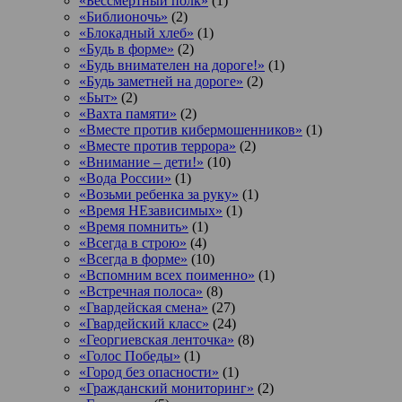
«Бессмертный полк»
(1)
«Библионочь»
(2)
«Блокадный хлеб»
(1)
«Будь в форме»
(2)
«Будь внимателен на дороге!»
(1)
«Будь заметней на дороге»
(2)
«Быт»
(2)
«Вахта памяти»
(2)
«Вместе против кибермошенников»
(1)
«Вместе против террора»
(2)
«Внимание – дети!»
(10)
«Вода России»
(1)
«Возьми ребенка за руку»
(1)
«Время НЕзависимых»
(1)
«Время помнить»
(1)
«Всегда в строю»
(4)
«Всегда в форме»
(10)
«Вспомним всех поименно»
(1)
«Встречная полоса»
(8)
«Гвардейская смена»
(27)
«Гвардейский класс»
(24)
«Георгиевская ленточка»
(8)
«Голос Победы»
(1)
«Город без опасности»
(1)
«Гражданский мониторинг»
(2)