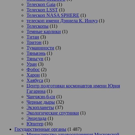
Телескоп Gaia
(1)
Телескоп LSST
(1)
Телескоп NASA SPHERE
(1)
телескоп имени Дэниела К. Иноуэ
(1)
Телескопы
(11)
Темные карлики
(1)
Титан
(3)
Тритон
(1)
Туманнности
(3)
Тяньвэнь
(1)
Тяньгун
(1)
Уран
(3)
Фобос
(2)
Харон
(1)
Хаябуса
(1)
Центр подготовки космонавтов имени Юрия
Гагарина
(1)
Чанчжэн-6-си
(1)
Черные дыры
(32)
Экзопланеты
(37)
Экологические спутники
(1)
Энцелада
(1)
Юпитер
(16)
Государственные органы
(1 487)
Министерство здравоохранения Московской