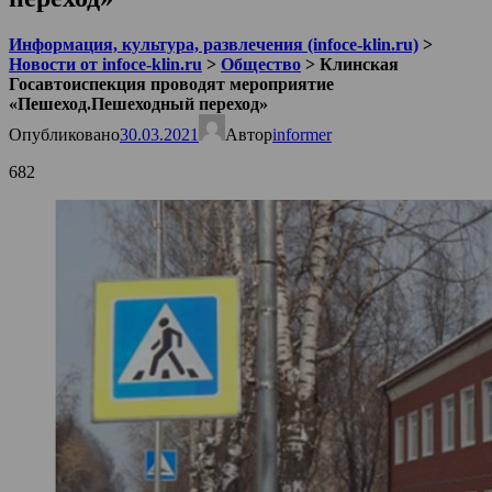
Информация, культура, развлечения (infoce-klin.ru)
>
Новости от infoce-klin.ru
>
Общество
>
Клинская
Госавтоиспекция проводят мероприятие
«Пешеход.Пешеходный переход»
Опубликовано
30.03.2021
Автор
informer
682