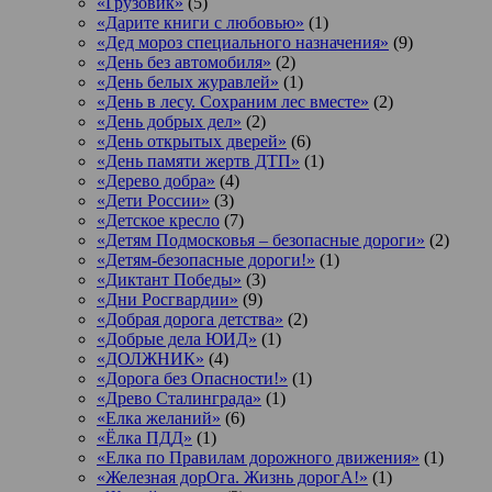
«Грузовик»
(5)
«Дарите книги с любовью»
(1)
«Дед мороз специального назначения»
(9)
«День без автомобиля»
(2)
«День белых журавлей»
(1)
«День в лесу. Сохраним лес вместе»
(2)
«День добрых дел»
(2)
«День открытых дверей»
(6)
«День памяти жертв ДТП»
(1)
«Дерево добра»
(4)
«Дети России»
(3)
«Детское кресло
(7)
«Детям Подмосковья – безопасные дороги»
(2)
«Детям-безопасные дороги!»
(1)
«Диктант Победы»
(3)
«Дни Росгвардии»
(9)
«Добрая дорога детства»
(2)
«Добрые дела ЮИД»
(1)
«ДОЛЖНИК»
(4)
«Дорога без Опасности!»
(1)
«Древо Сталинграда»
(1)
«Елка желаний»
(6)
«Ёлка ПДД»
(1)
«Елка по Правилам дорожного движения»
(1)
«Железная дорОга. Жизнь дорогА!»
(1)