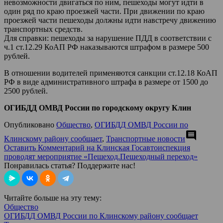
невозможности двигаться по ним, пешеходы могут идти в
один ряд по краю проезжей части. При движении по краю
проезжей части пешеходы должны идти навстречу движению
транспортных средств.
Для справки: пешеходы за нарушение ПДД в соответствии с
ч.1 ст.12.29 КоАП РФ наказываются штрафом в размере 500
рублей.
В отношении водителей применяются санкции ст.12.18 КоАП
РФ в виде административного штрафа в размере от 1500 до
2500 рублей.
ОГИБДД ОМВД России по городскому округу Клин
Опубликовано
Общество
,
ОГИБДД ОМВД России по
comment
Клинскому району сообщает
,
Транспортные новости
Оставить Комментарий
на Клинская Госавтоиспекция
проводят мероприятие «Пешеход.Пешеходный переход»
Понравилась статья? Поддержите нас!
Читайте больше на эту тему:
Общество
ОГИБДД ОМВД России по Клинскому району сообщает