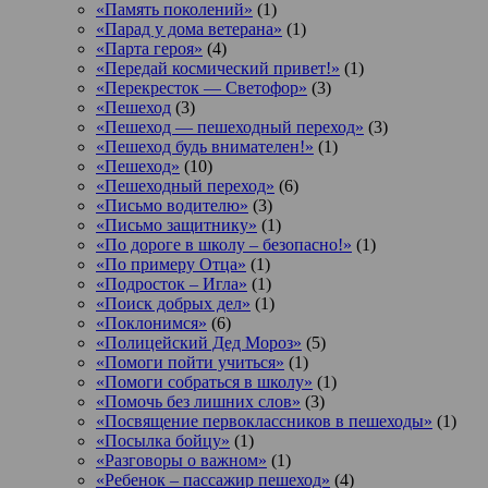
«Память поколений»
(1)
«Парад у дома ветерана»
(1)
«Парта героя»
(4)
«Передай космический привет!»
(1)
«Перекресток — Светофор»
(3)
«Пешеход
(3)
«Пешеход — пешеходный переход»
(3)
«Пешеход будь внимателен!»
(1)
«Пешеход»
(10)
«Пешеходный переход»
(6)
«Письмо водителю»
(3)
«Письмо защитнику»
(1)
«По дороге в школу – безопасно!»
(1)
«По примеру Отца»
(1)
«Подросток ‒ Игла»
(1)
«Поиск добрых дел»
(1)
«Поклонимся»
(6)
«Полицейский Дед Мороз»
(5)
«Помоги пойти учиться»
(1)
«Помоги собраться в школу»
(1)
«Помочь без лишних слов»
(3)
«Посвящение первоклассников в пешеходы»
(1)
«Посылка бойцу»
(1)
«Разговоры о важном»
(1)
«Ребенок – пассажир пешеход»
(4)