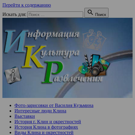
Перейти к содержанию

Искать для:
Поиск
Фото-зарисовки от Василия Кузьмина
Интересные люди Клина
Выставки
История г. Клин и окрестностей
История Клина в фотографиях
Виды Клина и окрестностей