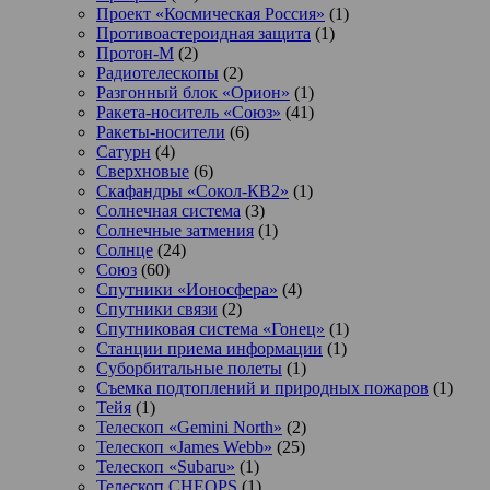
Проект «Космическая Россия»
(1)
Противоастероидная защита
(1)
Протон-М
(2)
Радиотелескопы
(2)
Разгонный блок «Орион»
(1)
Ракета-носитель «Союз»
(41)
Ракеты-носители
(6)
Сатурн
(4)
Сверхновые
(6)
Скафандры «Сокол-КВ2»
(1)
Солнечная система
(3)
Солнечные затмения
(1)
Солнце
(24)
Союз
(60)
Спутники «Ионосфера»
(4)
Спутники связи
(2)
Спутниковая система «Гонец»
(1)
Станции приема информации
(1)
Суборбитальные полеты
(1)
Съемка подтоплений и природных пожаров
(1)
Тейя
(1)
Телескоп «Gemini North»
(2)
Телескоп «James Webb»
(25)
Телескоп «Subaru»
(1)
Телескоп CHEOPS
(1)