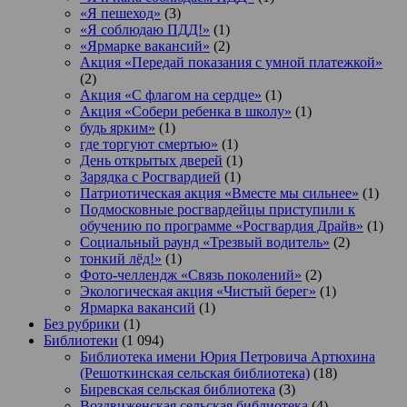
«Я пешеход»
(3)
«Я соблюдаю ПДД!»
(1)
«Ярмарке вакансий»
(2)
Акция «Передай показания с умной платежкой»
(2)
Акция «С флагом на сердце»
(1)
Акция «Собери ребенка в школу»
(1)
будь ярким»
(1)
где торгуют смертью»
(1)
День открытых дверей
(1)
Зарядка с Росгвардией
(1)
Патриотическая акция «Вместе мы сильнее»
(1)
Подмосковные росгвардейцы приступили к
обучению по программе «Росгвардия Драйв»
(1)
Социальный раунд «Трезвый водитель»
(2)
тонкий лёд!»
(1)
Фото-челлендж «Связь поколений»
(2)
Экологическая акция «Чистый берег»
(1)
Ярмарка вакансий
(1)
Без рубрики
(1)
Библиотеки
(1 094)
Библиотека имени Юрия Петровича Артюхина
(Решоткинская сельская библиотека)
(18)
Биревская сельская библиотека
(3)
Воздвиженская сельская библиотека
(4)