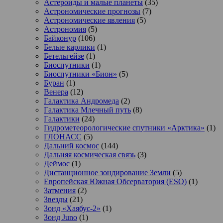
Астероиды и малые планеты
(35)
Астрономические прогнозы
(7)
Астрономические явления
(5)
Астрономия
(5)
Байконур
(106)
Белые карлики
(1)
Бетельгейзе
(1)
Биоспутники
(1)
Биоспутники «Бион»
(5)
Буран
(1)
Венера
(12)
Галактика Андромеда
(2)
Галактика Млечный путь
(8)
Галактики
(24)
Гидрометеорологические спутники «Арктика»
(1)
ГЛОНАСС
(5)
Дальний космос
(144)
Дальняя космическая связь
(3)
Деймос
(1)
Дистанционное зондирование Земли
(5)
Европейская Южная Обсерватория (ESO)
(1)
Затмения
(2)
Звезды
(21)
Зонд «Хаябус-2»
(1)
Зонд Juno
(1)