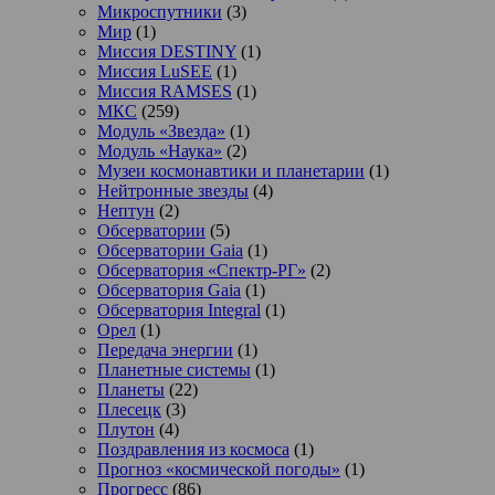
Микроспутники
(3)
Мир
(1)
Миссия DESTINY
(1)
Миссия LuSEE
(1)
Миссия RAMSES
(1)
МКС
(259)
Модуль «Звезда»
(1)
Модуль «Наука»
(2)
Музеи космонавтики и планетарии
(1)
Нейтронные звезды
(4)
Нептун
(2)
Обсерватории
(5)
Обсерватории Gaia
(1)
Обсерватория «Спектр-РГ»
(2)
Обсерватория Gaia
(1)
Обсерватория Integral
(1)
Орел
(1)
Передача энергии
(1)
Планетные системы
(1)
Планеты
(22)
Плесецк
(3)
Плутон
(4)
Поздравления из космоса
(1)
Прогноз «космической погоды»
(1)
Прогресс
(86)