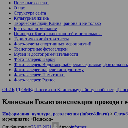
Полезные ссылки
О нас
Структура сайта
Культурная жизнь
Творческие люди Клина, района и не только
Братья наши меньшие
Природа г.Клин, окрестностей и не только…
Туристические фото-отчеты
Фото-отчеты спортивных мероприятий
Транспортные фотогалереи
Музеи и достопримечательности
Фото-галерея: Парки
Фото-галерея: Водоемы, набережные, пляжи, фонтаны и 
Фото-галереи на религиозную тему
Фото-галерея: Памятники
Фото-галерея: Разное
ОГИБДД ОМВД России по Клинскому району сообщает
,
Транс
Клинская Госавтоинспекция проводит 
Информация, культура, развлечения (infoce-klin.ru)
>
Служб
мероприятие «Пешеход»
Опубликовано
26.03.2021
Автор
informer