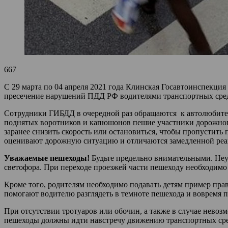
667
С 29 марта по 04 апреля 2021 года Клинская Госавтоинспекци
пресечение нарушений ПДД РФ водителями транспортных сред
Сотрудники ГИБДД в очередной раз обращаются к автолюбителя
поднятых воротников и капюшонов пешие участники дорожног
заранее снизить скорость или остановиться, чтобы пропустить
оценивают дорожную ситуацию и отличаются замедленной реа
Уважаемые пешеходы!
Будьте предельно внимательными. Неук
светофора. При переходе проезжей части пешеходу необходимо 
Кроме того, родителям необходимо подавать детям пример пра
помогают водителю разглядеть в темноте пешехода и вовремя
При отсутствии тротуаров или обочин, а также в случае невоз
пешеходы должны идти навстречу движению транспортных сре