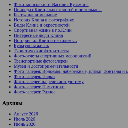
Фото-зарисовки от Василия Кузьмина
Природа г.Клин, окрестностей и не только…
Братья наши меньшие
История Клина в фотографиях
Виды Клина и окрестностей
Спортивная жизнь в г.о.Клин
Интересные люди Клина
История г.о. Клин и не только…
Культурная жизнь
Туристические фото-отчеты
Фото-отчеты спортивных мероприятий
Транспортные фотогалереи
Музеи и достопримечательности
Фото-галерея: Водоемы, набережные, пляжи, фонтаны и 
Фото-галерея: Парки
Фото-галереи на религиозную тему
Фото-галерея: Памятники
Фото-галерея: Разное
Архивы
Август 2026
Июль 2026
Июнь 2026