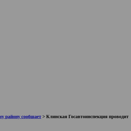
у району сообщает
>
Клинская Госавтоинспекция проводит