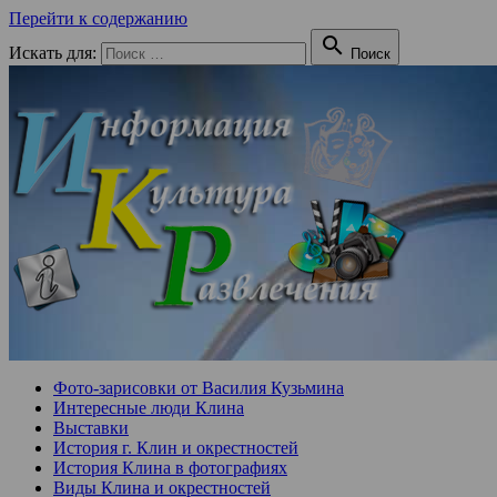
Перейти к содержанию

Искать для:
Поиск
Фото-зарисовки от Василия Кузьмина
Интересные люди Клина
Выставки
История г. Клин и окрестностей
История Клина в фотографиях
Виды Клина и окрестностей