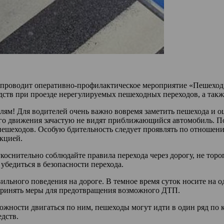
я проводит оперативно-профилактическое мероприятие «Пешеход
ств при проезде нерегулируемых пешеходных переходов, а та
м! Для водителей очень важно вовремя заметить пешехода и оц
о движения зачастую не видят приближающийся автомобиль. П
 пешеходов. Особую бдительность следует проявлять по отношен
кцией.
оснительно соблюдайте правила перехода через дорогу, не торо
убедиться в безопасности перехода.
вильного поведения на дороге. В темное время суток носите на
 принять меры для предотвращения возможного ДТП.
можности двигаться по ним, пешеходы могут идти в один ряд по
дств.