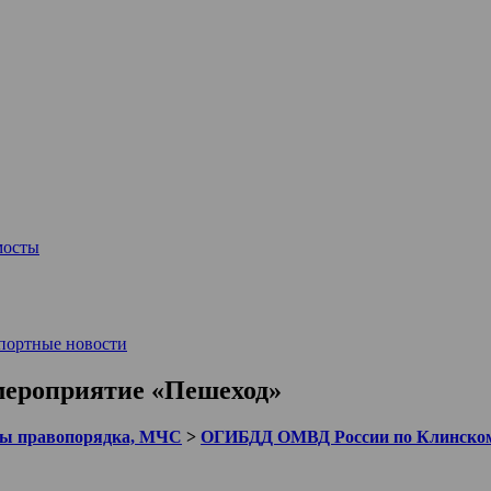
мосты
портные новости
мероприятие «Пешеход»
ы правопорядка, МЧС
>
ОГИБДД ОМВД России по Клинском