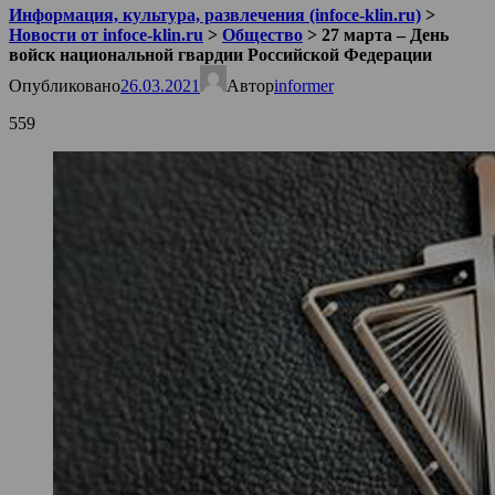
Информация, культура, развлечения (infoce-klin.ru)
>
Новости от infoce-klin.ru
>
Общество
>
27 марта – День
войск национальной гвардии Российской Федерации
Опубликовано
26.03.2021
Автор
informer
559