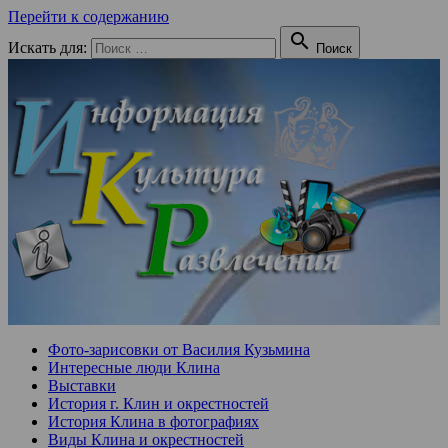
Перейти к содержанию

Искать для:
Поиск
Фото-зарисовки от Василия Кузьмина
Интересные люди Клина
Выставки
История г. Клин и окрестностей
История Клина в фотографиях
Виды Клина и окрестностей