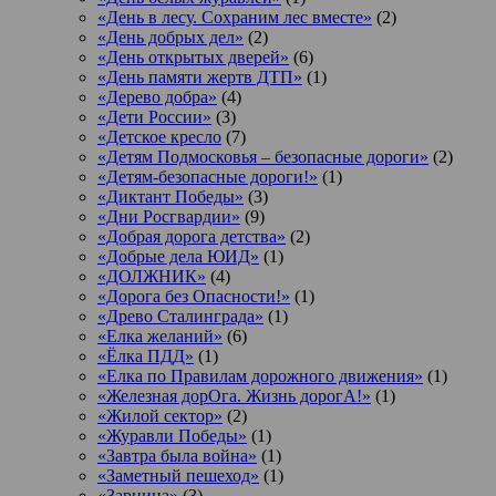
«День в лесу. Сохраним лес вместе»
(2)
«День добрых дел»
(2)
«День открытых дверей»
(6)
«День памяти жертв ДТП»
(1)
«Дерево добра»
(4)
«Дети России»
(3)
«Детское кресло
(7)
«Детям Подмосковья – безопасные дороги»
(2)
«Детям-безопасные дороги!»
(1)
«Диктант Победы»
(3)
«Дни Росгвардии»
(9)
«Добрая дорога детства»
(2)
«Добрые дела ЮИД»
(1)
«ДОЛЖНИК»
(4)
«Дорога без Опасности!»
(1)
«Древо Сталинграда»
(1)
«Елка желаний»
(6)
«Ёлка ПДД»
(1)
«Елка по Правилам дорожного движения»
(1)
«Железная дорОга. Жизнь дорогА!»
(1)
«Жилой сектор»
(2)
«Журавли Победы»
(1)
«Завтра была война»
(1)
«Заметный пешеход»
(1)
«Зарница»
(3)