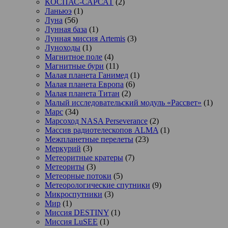
КОСПАС-САРСАТ
(2)
Ланьюэ
(1)
Луна
(56)
Лунная база
(1)
Лунная миссия Artemis
(3)
Луноходы
(1)
Магнитное поле
(4)
Магнитные бури
(11)
Малая планета Ганимед
(1)
Малая планета Европа
(6)
Малая планета Титан
(2)
Малый исследовательский модуль «Рассвет»
(1)
Марс
(34)
Марсоход NASA Perseverance
(2)
Массив радиотелескопов ALMA
(1)
Межпланетные перелеты
(23)
Меркурий
(3)
Метеоритные кратеры
(7)
Метеориты
(3)
Метеорные потоки
(5)
Метеорологические спутники
(9)
Микроспутники
(3)
Мир
(1)
Миссия DESTINY
(1)
Миссия LuSEE
(1)