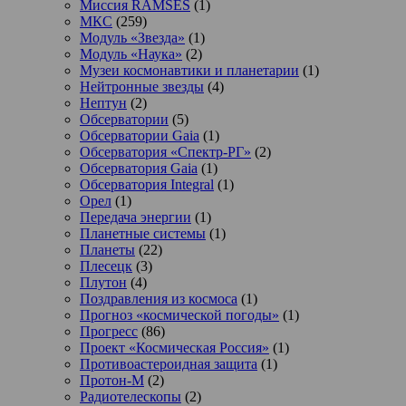
Миссия RAMSES
(1)
МКС
(259)
Модуль «Звезда»
(1)
Модуль «Наука»
(2)
Музеи космонавтики и планетарии
(1)
Нейтронные звезды
(4)
Нептун
(2)
Обсерватории
(5)
Обсерватории Gaia
(1)
Обсерватория «Спектр-РГ»
(2)
Обсерватория Gaia
(1)
Обсерватория Integral
(1)
Орел
(1)
Передача энергии
(1)
Планетные системы
(1)
Планеты
(22)
Плесецк
(3)
Плутон
(4)
Поздравления из космоса
(1)
Прогноз «космической погоды»
(1)
Прогресс
(86)
Проект «Космическая Россия»
(1)
Противоастероидная защита
(1)
Протон-М
(2)
Радиотелескопы
(2)