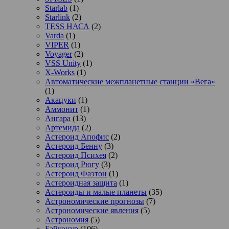
Starlab
(1)
Starlink
(2)
TESS НАСА
(2)
Varda
(1)
VIPER
(1)
Voyager
(2)
VSS Unity
(1)
X-Works
(1)
Автоматические межпланетные станции «Вега»
(1)
Акацуки
(1)
Аммонит
(1)
Ангара
(13)
Артемида
(2)
Астероид Апофис
(2)
Астероид Бенну
(3)
Астероид Психея
(2)
Астероид Рюгу
(3)
Астероид Фаэтон
(1)
Астероидная защита
(1)
Астероиды и малые планеты
(35)
Астрономические прогнозы
(7)
Астрономические явления
(5)
Астрономия
(5)
Байконур
(106)