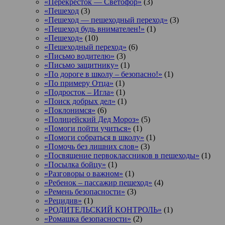
«Перекресток — Светофор»
(3)
«Пешеход
(3)
«Пешеход — пешеходный переход»
(3)
«Пешеход будь внимателен!»
(1)
«Пешеход»
(10)
«Пешеходный переход»
(6)
«Письмо водителю»
(3)
«Письмо защитнику»
(1)
«По дороге в школу – безопасно!»
(1)
«По примеру Отца»
(1)
«Подросток ‒ Игла»
(1)
«Поиск добрых дел»
(1)
«Поклонимся»
(6)
«Полицейский Дед Мороз»
(5)
«Помоги пойти учиться»
(1)
«Помоги собраться в школу»
(1)
«Помочь без лишних слов»
(3)
«Посвящение первоклассников в пешеходы»
(1)
«Посылка бойцу»
(1)
«Разговоры о важном»
(1)
«Ребенок – пассажир пешеход»
(4)
«Ремень безопасности»
(3)
«Рецидив»
(1)
«РОДИТЕЛЬСКИЙ КОНТРОЛЬ»
(1)
«Ромашка безопасности»
(2)