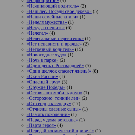
«Наркопритон»
(3)
«Начинающий водитель»
(2)
«Наш лес. Посади свое дерево»
(5)
«Наши семейные книги»
(1)
«Неделя мужества»
(1)
«Некуда спешить»
(6)
«Нелегал»
(4)
«Нелегальный перевозчик»
(1)
«Нет ненависти и вражде»
(2)
«Нетрезвый водитель»
(15)
«Новогоднее чудо»
(1)
«Ночь в парке»
(2)
«Один день с Росгвардией»
(5)
«Один щелчок спасает жизнь!»
(8)
«Окна России»
(1)
«Опасный груз»
(3)
«Оружие Победы»
(1)
«Оставь автомобиль дома»
(1)
«Осторожно, тонкий лед»
(2)
«От сердца к сердцу»
(17)
«Отчизны славные сыны»
(1)
«Память поколений»
(1)
«Парад у дома ветерана»
(1)
«Парта героя»
(4)
«Передай космический привет!»
(1)