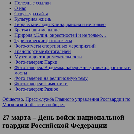
Полезные ссылки
О нас
Структура сайта
Культурная жизнь
Творческие люди Клина, района и не только
Братья наши меньшие
Природа г.Клин, окрестностей и не только…
Туристические фото-отчеты
Фото-отчеты спортивных мероприятий
Транспортные фотогалереи
Музеи и достопримечательности
Фото-галерея: Парки
Фото-галерея: Водоемы, набережные, пляжи, фонтаны и
мосты
Фото-галереи на религиозную тему
Фото-галерея: Памятники
Фото-галерея: Разное
Общество
,
Пресс-служба Главного управления Росгвардии по
Московской области сообщает
27 марта – День войск национальной
гвардии Российской Федерации