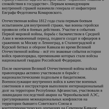
спокойствия в государстве». Первым командующим
внутренней стражей назначили генерала от инфантерии
Евграфа Федотовича Комаровского.
Отечественная война 1812 года стала первым боевым
испытанием для внутренней стражи, чьи воины геройски
проявили себя в боевых действиях. Участие в событиях
Первой мировой войны, борьба с басмачеством в Средней
Азии в межвоенный период, подвиги солдат и офицеров в
сражениях за Москву и Ленинград, в Сталинградской и
Курской битвах и обороне Кавказа во время Великой
Отечественной войны – всё это знаковые события истории
войск правопорядка, преемниками которых стали войска
национальной гвардии Российской Федерации.
После окончания Великой Отечественной войны войска
правопорядка активно участвовали в борьбе с
националистическими подпольем и бандитизмом.
Военнослужащие внутренних войск в качестве военных
советников и инструкторов выполняли интернациональный
долг на территории Республики Афганистан, участвовали в
ликвидации последствий аварии на Чернобыльской АЭС,
урегулировании межнациональных конфликтов на
территории бывшего Советского Союза и
контртеррористических операциях на Северном Кавказе.