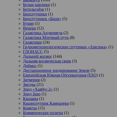
Белые карлики
(1)
Бетельгейзе
(1)
Биоспутники
(1)
Биоспутники «Бион»
(5)
Буран
(1)
Венера
(12)
Галактика Андромеда
(2)
Галактика Млечный путь
(8)
Галактики
(24)
Гидрометеорологические спутники «Арктика»
(1)
ГЛОНАСС
(5)
Дальний космос
(144)
Дальняя космическая связь
(3)
Деймос
(1)
Дистанционное зондирование Земли
(5)
Европейская Южная Обсерватория (ESO)
(1)
Затмения
(2)
Звезды
(21)
Зонд «Хаябус-2»
(1)
Зонд Juno
(1)
Квазары
(1)
Квазиспутник Камоалева
(1)
Кометы
(15)
Коммерческие полеты
(1)