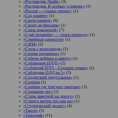
«Росгвардия Драйв»
(3)
«Росгвардия. В особых условиях»
(1)
«Россия — страна героев!»
(1)
«Сад памяти»
(1)
«Свеча памяти»
(6)
«Своих не бросаем»
(1)
«Связь поколений»
(7)
«Сдай батарейку — спаси природу»
(1)
«Семейные ценности»
(1)
«СИМ»
(2)
«Слезь с велосипеда»
(1)
«Сними наушники»
(1)
«Собери ребёнка в школу»
(1)
«Соблюдаем ПДД!»
(2)
«Соблюдай ПДД – Сохрани семью»
(2)
«Соблюдаю ПДД на 5»
(3)
«Солдатский треугольник»
(1)
«Сообщи
(1)
«Сообщи где торгуют смертью»
(3)
«Сохраним лес»
(1)
«Стань заметней на дороге»
(2)
«Стимул мечты это сам ты»
(1)
«Студенческий десант»
(4)
«Такси»
(5)
«Тахограф»
(11)