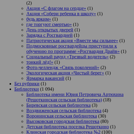
(2)
Акция «С флагом на сердце»
(1)
Акция «Собери ребенка в школу»
(1)
будь ярким»
(1)
где торгуют смертью»
(1)
День открытых дверей
(1)
Зарядка с Росгвардией
(1)
Патриотическая акция «Вместе мы сильнее»
(1)
Подмосковные росгвардейцы приступили к
обучению по программе «Росгвардия Драйв»
(1)
Социальный раунд «Трезвый водитель»
(2)
тонкий лёд!»
(1)
Фото-челлендж «Связь поколений»
(2)
Экологическая акция «Чистый берег»
(1)
Ярмарка вакансий
(1)
Без рубрики
(1)
Библиотеки
(1 094)
Библиотека имени Юрия Петровича Артюхина
(Решоткинская сельская библиотека)
(18)
Биревская сельская библиотека
(3)
Воздвиженская сельская библиотека
(4)
Воронинская сельская библиотека
(30)
Высоковская городская библиотека
(80)
Детская библиотека поселка Решоткино
(1)
Клинская городская библиотека №2
(100)