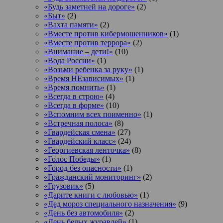
«Будь заметней на дороге»
(2)
«Быт»
(2)
«Вахта памяти»
(2)
«Вместе против кибермошенников»
(1)
«Вместе против террора»
(2)
«Внимание – дети!»
(10)
«Вода России»
(1)
«Возьми ребенка за руку»
(1)
«Время НЕзависимых»
(1)
«Время помнить»
(1)
«Всегда в строю»
(4)
«Всегда в форме»
(10)
«Вспомним всех поименно»
(1)
«Встречная полоса»
(8)
«Гвардейская смена»
(27)
«Гвардейский класс»
(24)
«Георгиевская ленточка»
(8)
«Голос Победы»
(1)
«Город без опасности»
(1)
«Гражданский мониторинг»
(2)
«Грузовик»
(5)
«Дарите книги с любовью»
(1)
«Дед мороз специального назначения»
(9)
«День без автомобиля»
(2)
«День белых журавлей»
(1)