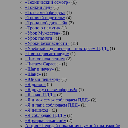
«Технический осмотр»
(6)
«Тонкий лед»
(1)
«Тот самый физрук»
(1)
«Трезвый водитель»
(4)
«Тропа победителей»
(2)
«Тропою памяти»
(1)
«Урок Мужества»
(51)
«Урок памяти»
(1)
«Уроки безопасности»
(15)
«Учебный год впереди – повторяем ПДД»
(1)
«Цветы для автоледи»
(1)
«Чистое поколение»
(2)
«Читаем Сараева»
(1)
«Шаг в науку»
(1)
«Шанс»
(1)
«Юный пешеход»
(1)
«Я донор»
(5)
«Я дружу со светофором!»
(1)
«Я знаю ПДД!»
(2)
«Я и моя семья соблюдаем ПДД»
(2)
«Я и папа соблюдаем ПДД»
(1)
«Я пешеход»
(3)
«Я соблюдаю ПДД!»
(1)
«Ярмарке вакансий»
(2)
Акция «Передай показания с умной платежкой»