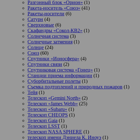
Разгонный блок «Орион»
(1)
Ракета-носитель «Союз»
(41)
Ракеты-носители
(6)
Сатурн
(4)
Сверхновые
(6)
Скафандры «Сокол-КВ2»
(1)
Солнечная система
(3)
Солнечные затмения
(1)
Солнце
(24)
Союз
(60)
Спутники «Ионосфера»
(4)
Спутники связи
(2)
Спутниковая система «Гонец»
(1)
Станции приема информации
(1)
Суборбитальные полеты
(1)
Съемка подтоплений и природных пожаров
(1)
Тейя
(1)
Телескоп «Gemini North»
(2)
Телескоп «James Webb»
(25)
Телескоп «Subaru»
(1)
Телескоп CHEOPS
(1)
Телескоп Gaia
(1)
Телескоп LSST
(1)
Телескоп NASA SPHERE
(1)
телескоп имени Дэниела К. Иноуэ
(1)