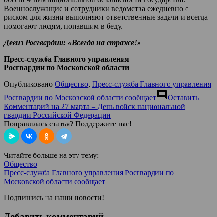
Военнослужащие и сотрудники ведомства ежедневно с
риском для жизни выполняют ответственные задачи и всегда
помогают людям, попавшим в беду.
Девиз Росгвардии: «Всегда на страже!»
Пресс-служба Главного управления
Росгвардии по Московской области
Опубликовано
Общество
,
Пресс-служба Главного управления
comment
Росгвардии по Московской области сообщает
Оставить
Комментарий
на 27 марта – День войск национальной
гвардии Российской Федерации
Понравилась статья? Поддержите нас!
Читайте больше на эту тему:
Общество
Пресс-служба Главного управления Росгвардии по
Московской области сообщает
Подпишись на наши новости!
Добавить комментарий