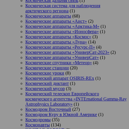
Космическая дальняя связь
(1)
Космическая система для наблюдения
арктического региона
(1)
Космические аппараты
(68)
Космические аппараты «Аист»
(2)
Космические аппараты «Арктика-М»
(1)
Космические аппараты «Ионосфера»
(1)
Космические аппараты «Космос»
(3)
Космические аппараты «Луна»
(14)
Космические аппараты «Ресурс-П»
(4)
Космические аппараты «УниверСат-2023»
(2)
Космические аппараты «УниверСат»
(1)
Космические спутники «Метеор»
(4)
Космические станции
(20)
Космические уроки
(8)
Космический аппарат OSIRIS-REx
(1)
Космический диктант
(1)
Космический мусор
(3)
Космический телескоп Европейского
космического агентства «INTErnational Gamma-Ray
Astrophysics Laboratory»
(1)
Космодром Восточный
(27)
Космодром Куру в Южной Америке
(1)
Космодромы
(35)
Космонавты
(134)