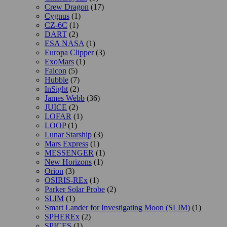
Crew Dragon
(17)
Cygnus
(1)
CZ-6C
(1)
DART
(2)
ESA NASA
(1)
Europa Clipper
(3)
ExoMars
(1)
Falcon
(5)
Hubble
(7)
InSight
(2)
James Webb
(36)
JUICE
(2)
LOFAR
(1)
LOOP
(1)
Lunar Starship
(3)
Mars Express
(1)
MESSENGER
(1)
New Horizons
(1)
Orion
(3)
OSIRIS-REx
(1)
Parker Solar Probe
(2)
SLIM
(1)
Smart Lander for Investigating Moon (SLIM)
(1)
SPHEREx
(2)
SPICES
(1)