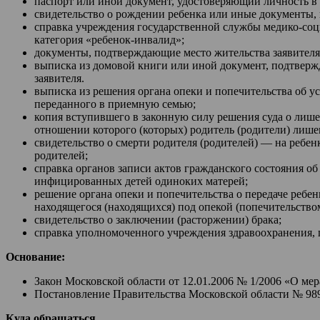
паспорт или иной документ, удостоверяющий личность в 
свидетельство о рождении ребенка или иные документы,
справка учреждения государственной службы медико-соц
категория «ребенок-инвалид»;
документы, подтверждающие место жительства заявителя
выписка из домовой книги или иной документ, подтверж
заявителя.
выписка из решения органа опеки и попечительства об ус
переданного в приемную семью;
копия вступившего в законную силу решения суда о лише
отношении которого (которых) родитель (родители) лише
свидетельство о смерти родителя (родителей) — на ребе
родителей;
справка органов записи актов гражданского состояния о
инфицированных детей одиноких матерей;
решение органа опеки и попечительства о передаче ребен
находящегося (находящихся) под опекой (попечительство
свидетельство о заключении (расторжении) брака;
справка уполномоченного учреждения здравоохранения,
Основание:
Закон Московской области от 12.01.2006 № 1/2006 «О ме
Постановление Правительства Московской области № 98
Куда обращаться