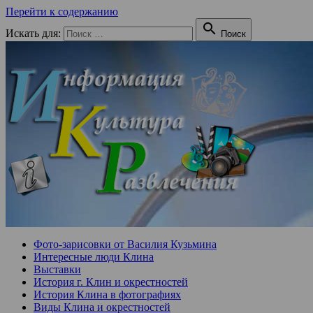
Перейти к содержанию

Искать для:
Поиск
Фото-зарисовки от Василия Кузьмина
Интересные люди Клина
Выставки
История г. Клин и окрестностей
История Клина в фотографиях
Виды Клина и окрестностей