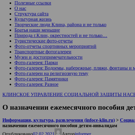
Полезные ссылки
О нас
Структура сайта
Культурная жизнь
Творческие люди Клина, района и не только
Братья наши меньшие
Природа г.Клин, окрестностей и не только…
Туристические фото-отчеты
Фото-отчеты спортивных мероприятий
Транспортные фотогалереи
Музеи и достопримечательности
Фото-галерея: Парки
Фото-галерея: Водоемы, набережные, пляжи, фонтаны и 
Фото-галереи на религиозную тему
Фото-галерея: Памятники
Фото-галерея: Разное
КЛИНСКОЕ УПРАВЛЕНИЕ СОЦИАЛЬНОЙ ЗАЩИТЫ НАС
О назначении ежемесячного пособия д
Информация, культура, развлечения (infoce-klin.ru)
>
Социа
назначении ежемесячного пособия детям-инвалидам
Опубликовано
02.02.2021
Автор
informer