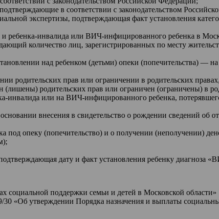
соответствии с законодательством Российской Федерации;
 подтверждающие в соответствии с законодательством Российск
иальной экспертизы, подтверждающая факт установления категор
 и ребенка-инвалида или ВИЧ-инфицированного ребенка в Моск
дающий количество лиц, зарегистрированных по месту жительс
тановлении над ребенком (детьми) опеки (попечительства) — на 
нии родительских прав или ограничении в родительских правах, 
н (лишены) родительских прав или ограничен (ограничены) в ро
нка-инвалида или на ВИЧ-инфицированного ребенка, потерявшего
б основании внесения в свидетельство о рождении сведений об 
ка под опеку (попечительство) и о получении (неполучении) ден
м);
 подтверждающая дату и факт установления ребенку диагноза 
рах социальной поддержки семьи и детей в Московской области»
9/30 «Об утверждении Порядка назначения и выплаты социальны