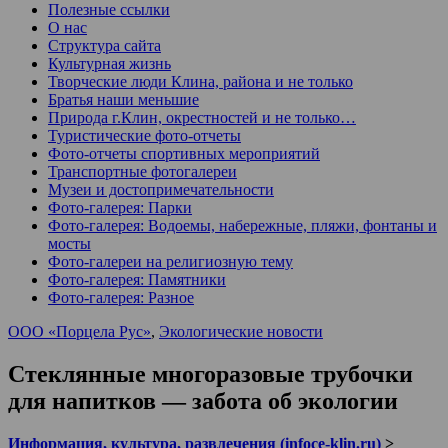
Полезные ссылки
О нас
Структура сайта
Культурная жизнь
Творческие люди Клина, района и не только
Братья наши меньшие
Природа г.Клин, окрестностей и не только…
Туристические фото-отчеты
Фото-отчеты спортивных мероприятий
Транспортные фотогалереи
Музеи и достопримечательности
Фото-галерея: Парки
Фото-галерея: Водоемы, набережные, пляжи, фонтаны и
мосты
Фото-галереи на религиозную тему
Фото-галерея: Памятники
Фото-галерея: Разное
ООО «Порцела Рус»
,
Экологические новости
Стеклянные многоразовые трубочки
для напитков — забота об экологии
Информация, культура, развлечения (infoce-klin.ru)
>