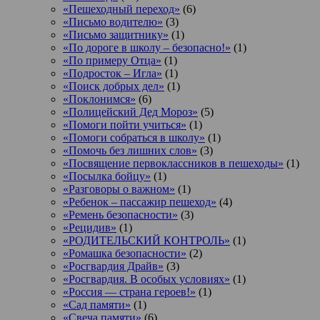
«Пешеходный переход»
(6)
«Письмо водителю»
(3)
«Письмо защитнику»
(1)
«По дороге в школу – безопасно!»
(1)
«По примеру Отца»
(1)
«Подросток ‒ Игла»
(1)
«Поиск добрых дел»
(1)
«Поклонимся»
(6)
«Полицейский Дед Мороз»
(5)
«Помоги пойти учиться»
(1)
«Помоги собраться в школу»
(1)
«Помочь без лишних слов»
(3)
«Посвящение первоклассников в пешеходы»
(1)
«Посылка бойцу»
(1)
«Разговоры о важном»
(1)
«Ребенок – пассажир пешеход»
(4)
«Ремень безопасности»
(3)
«Рецидив»
(1)
«РОДИТЕЛЬСКИЙ КОНТРОЛЬ»
(1)
«Ромашка безопасности»
(2)
«Росгвардия Драйв»
(3)
«Росгвардия. В особых условиях»
(1)
«Россия — страна героев!»
(1)
«Сад памяти»
(1)
«Свеча памяти»
(6)