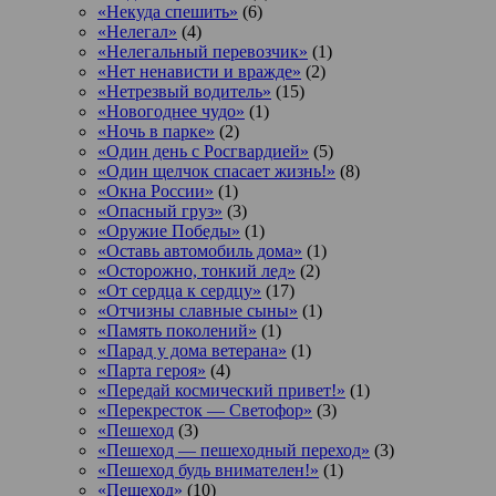
«Некуда спешить»
(6)
«Нелегал»
(4)
«Нелегальный перевозчик»
(1)
«Нет ненависти и вражде»
(2)
«Нетрезвый водитель»
(15)
«Новогоднее чудо»
(1)
«Ночь в парке»
(2)
«Один день с Росгвардией»
(5)
«Один щелчок спасает жизнь!»
(8)
«Окна России»
(1)
«Опасный груз»
(3)
«Оружие Победы»
(1)
«Оставь автомобиль дома»
(1)
«Осторожно, тонкий лед»
(2)
«От сердца к сердцу»
(17)
«Отчизны славные сыны»
(1)
«Память поколений»
(1)
«Парад у дома ветерана»
(1)
«Парта героя»
(4)
«Передай космический привет!»
(1)
«Перекресток — Светофор»
(3)
«Пешеход
(3)
«Пешеход — пешеходный переход»
(3)
«Пешеход будь внимателен!»
(1)
«Пешеход»
(10)