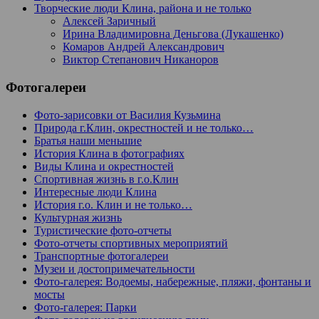
Творческие люди Клина, района и не только
Алексей Заричный
Ирина Владимировна Деньгова (Лукашенко)
Комаров Андрей Александрович
Виктор Степанович Никаноров
Фотогалереи
Фото-зарисовки от Василия Кузьмина
Природа г.Клин, окрестностей и не только…
Братья наши меньшие
История Клина в фотографиях
Виды Клина и окрестностей
Спортивная жизнь в г.о.Клин
Интересные люди Клина
История г.о. Клин и не только…
Культурная жизнь
Туристические фото-отчеты
Фото-отчеты спортивных мероприятий
Транспортные фотогалереи
Музеи и достопримечательности
Фото-галерея: Водоемы, набережные, пляжи, фонтаны и
мосты
Фото-галерея: Парки