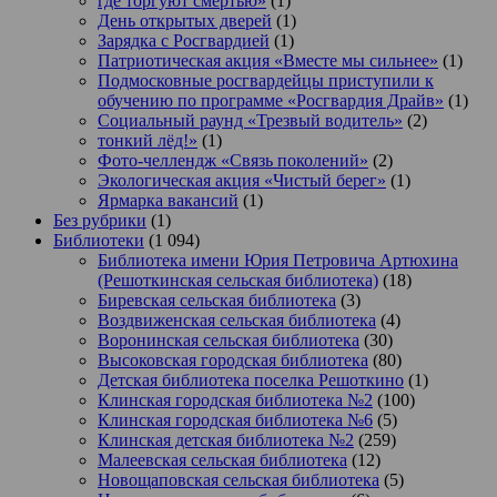
где торгуют смертью»
(1)
День открытых дверей
(1)
Зарядка с Росгвардией
(1)
Патриотическая акция «Вместе мы сильнее»
(1)
Подмосковные росгвардейцы приступили к
обучению по программе «Росгвардия Драйв»
(1)
Социальный раунд «Трезвый водитель»
(2)
тонкий лёд!»
(1)
Фото-челлендж «Связь поколений»
(2)
Экологическая акция «Чистый берег»
(1)
Ярмарка вакансий
(1)
Без рубрики
(1)
Библиотеки
(1 094)
Библиотека имени Юрия Петровича Артюхина
(Решоткинская сельская библиотека)
(18)
Биревская сельская библиотека
(3)
Воздвиженская сельская библиотека
(4)
Воронинская сельская библиотека
(30)
Высоковская городская библиотека
(80)
Детская библиотека поселка Решоткино
(1)
Клинская городская библиотека №2
(100)
Клинская городская библиотека №6
(5)
Клинская детская библиотека №2
(259)
Малеевская сельская библиотека
(12)
Новощаповская сельская библиотека
(5)