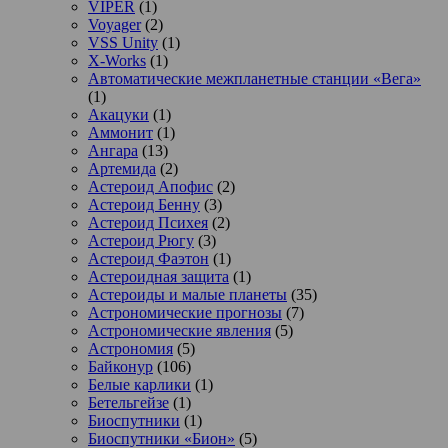
VIPER
(1)
Voyager
(2)
VSS Unity
(1)
X-Works
(1)
Автоматические межпланетные станции «Вега»
(1)
Акацуки
(1)
Аммонит
(1)
Ангара
(13)
Артемида
(2)
Астероид Апофис
(2)
Астероид Бенну
(3)
Астероид Психея
(2)
Астероид Рюгу
(3)
Астероид Фаэтон
(1)
Астероидная защита
(1)
Астероиды и малые планеты
(35)
Астрономические прогнозы
(7)
Астрономические явления
(5)
Астрономия
(5)
Байконур
(106)
Белые карлики
(1)
Бетельгейзе
(1)
Биоспутники
(1)
Биоспутники «Бион»
(5)