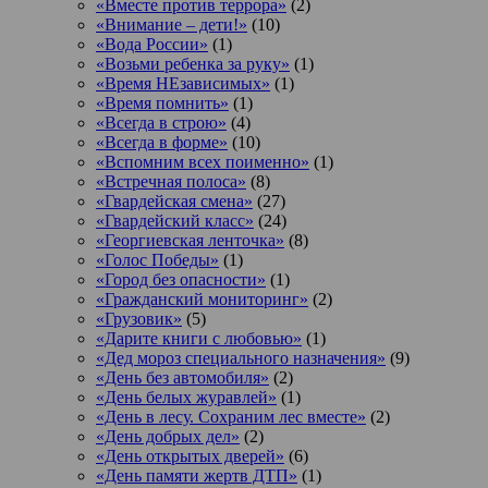
«Вместе против террора»
(2)
«Внимание – дети!»
(10)
«Вода России»
(1)
«Возьми ребенка за руку»
(1)
«Время НЕзависимых»
(1)
«Время помнить»
(1)
«Всегда в строю»
(4)
«Всегда в форме»
(10)
«Вспомним всех поименно»
(1)
«Встречная полоса»
(8)
«Гвардейская смена»
(27)
«Гвардейский класс»
(24)
«Георгиевская ленточка»
(8)
«Голос Победы»
(1)
«Город без опасности»
(1)
«Гражданский мониторинг»
(2)
«Грузовик»
(5)
«Дарите книги с любовью»
(1)
«Дед мороз специального назначения»
(9)
«День без автомобиля»
(2)
«День белых журавлей»
(1)
«День в лесу. Сохраним лес вместе»
(2)
«День добрых дел»
(2)
«День открытых дверей»
(6)
«День памяти жертв ДТП»
(1)