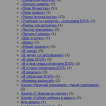
«Тропою памяти»
(1)
«Урок Мужества»
(51)
«Урок памяти»
(1)
«Уроки безопасности»
(15)
«Учебный год впереди – повторяем ПДД»
(1)
«Цветы для автоледи»
(1)
«Чистое поколение»
(2)
«Читаем Сараева»
(1)
«Шаг в науку»
(1)
«Шанс»
(1)
«Юный пешеход»
(1)
«Я донор»
(5)
«Я дружу со светофором!»
(1)
«Я знаю ПДД!»
(2)
«Я и моя семья соблюдаем ПДД»
(2)
«Я и папа соблюдаем ПДД»
(1)
«Я пешеход»
(3)
«Я соблюдаю ПДД!»
(1)
«Ярмарке вакансий»
(2)
Акция «Передай показания с умной платежкой»
(2)
Акция «С флагом на сердце»
(1)
Акция «Собери ребенка в школу»
(1)
будь ярким»
(1)