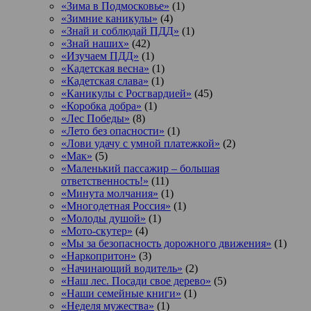
«Зима в Подмосковье»
(1)
«Зимние каникулы»
(4)
«Знай и соблюдай ПДД»
(1)
«Знай наших»
(42)
«Изучаем ПДД»
(1)
«Кадетская весна»
(1)
«Кадетская слава»
(1)
«Каникулы с Росгвардией»
(45)
«Коробка добра»
(1)
«Лес Победы»
(8)
«Лето без опасности»
(1)
«Лови удачу с умной платежкой»
(2)
«Мак»
(5)
«Маленький пассажир – большая
ответственность!»
(11)
«Минута молчания»
(1)
«Многодетная Россия»
(1)
«Молоды душой»
(1)
«Мото-скутер»
(4)
«Мы за безопасность дорожного движения»
(1)
«Наркопритон»
(3)
«Начинающий водитель»
(2)
«Наш лес. Посади свое дерево»
(5)
«Наши семейные книги»
(1)
«Неделя мужества»
(1)