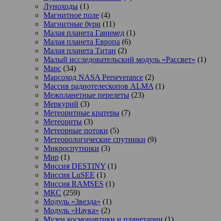
Луноходы
(1)
Магнитное поле
(4)
Магнитные бури
(11)
Малая планета Ганимед
(1)
Малая планета Европа
(6)
Малая планета Титан
(2)
Малый исследовательский модуль «Рассвет»
(1)
Марс
(34)
Марсоход NASA Perseverance
(2)
Массив радиотелескопов ALMA
(1)
Межпланетные перелеты
(23)
Меркурий
(3)
Метеоритные кратеры
(7)
Метеориты
(3)
Метеорные потоки
(5)
Метеорологические спутники
(9)
Микроспутники
(3)
Мир
(1)
Миссия DESTINY
(1)
Миссия LuSEE
(1)
Миссия RAMSES
(1)
МКС
(259)
Модуль «Звезда»
(1)
Модуль «Наука»
(2)
Музеи космонавтики и планетарии
(1)