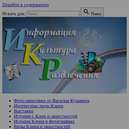
Перейти к содержанию

Искать для:
Поиск
Фото-зарисовки от Василия Кузьмина
Интересные люди Клина
Выставки
История г. Клин и окрестностей
История Клина в фотографиях
Виды Клина и окрестностей