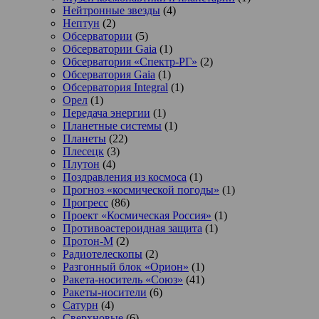
Нейтронные звезды
(4)
Нептун
(2)
Обсерватории
(5)
Обсерватории Gaia
(1)
Обсерватория «Спектр-РГ»
(2)
Обсерватория Gaia
(1)
Обсерватория Integral
(1)
Орел
(1)
Передача энергии
(1)
Планетные системы
(1)
Планеты
(22)
Плесецк
(3)
Плутон
(4)
Поздравления из космоса
(1)
Прогноз «космической погоды»
(1)
Прогресс
(86)
Проект «Космическая Россия»
(1)
Противоастероидная защита
(1)
Протон-М
(2)
Радиотелескопы
(2)
Разгонный блок «Орион»
(1)
Ракета-носитель «Союз»
(41)
Ракеты-носители
(6)
Сатурн
(4)
Сверхновые
(6)