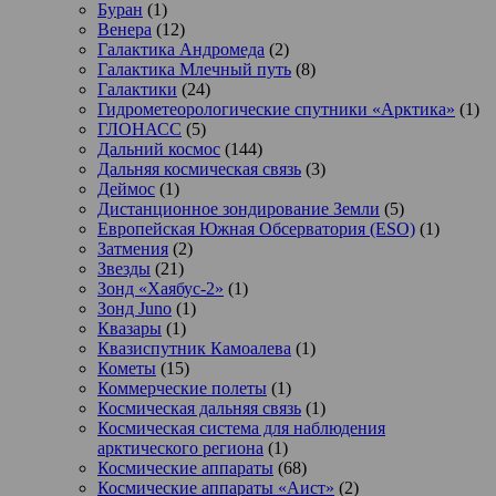
Буран
(1)
Венера
(12)
Галактика Андромеда
(2)
Галактика Млечный путь
(8)
Галактики
(24)
Гидрометеорологические спутники «Арктика»
(1)
ГЛОНАСС
(5)
Дальний космос
(144)
Дальняя космическая связь
(3)
Деймос
(1)
Дистанционное зондирование Земли
(5)
Европейская Южная Обсерватория (ESO)
(1)
Затмения
(2)
Звезды
(21)
Зонд «Хаябус-2»
(1)
Зонд Juno
(1)
Квазары
(1)
Квазиспутник Камоалева
(1)
Кометы
(15)
Коммерческие полеты
(1)
Космическая дальняя связь
(1)
Космическая система для наблюдения
арктического региона
(1)
Космические аппараты
(68)
Космические аппараты «Аист»
(2)