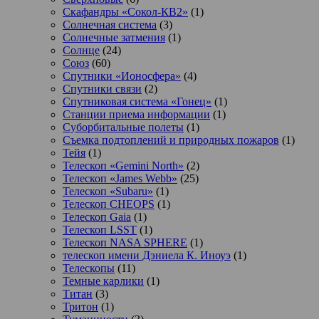
Скафандры «Сокол-КВ2»
(1)
Солнечная система
(3)
Солнечные затмения
(1)
Солнце
(24)
Союз
(60)
Спутники «Ионосфера»
(4)
Спутники связи
(2)
Спутниковая система «Гонец»
(1)
Станции приема информации
(1)
Суборбитальные полеты
(1)
Съемка подтоплений и природных пожаров
(1)
Тейя
(1)
Телескоп «Gemini North»
(2)
Телескоп «James Webb»
(25)
Телескоп «Subaru»
(1)
Телескоп CHEOPS
(1)
Телескоп Gaia
(1)
Телескоп LSST
(1)
Телескоп NASA SPHERE
(1)
телескоп имени Дэниела К. Иноуэ
(1)
Телескопы
(11)
Темные карлики
(1)
Титан
(3)
Тритон
(1)