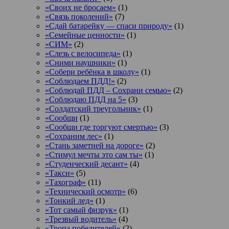
«Своих не бросаем»
(1)
«Связь поколений»
(7)
«Сдай батарейку — спаси природу»
(1)
«Семейные ценности»
(1)
«СИМ»
(2)
«Слезь с велосипеда»
(1)
«Сними наушники»
(1)
«Собери ребёнка в школу»
(1)
«Соблюдаем ПДД!»
(2)
«Соблюдай ПДД – Сохрани семью»
(2)
«Соблюдаю ПДД на 5»
(3)
«Солдатский треугольник»
(1)
«Сообщи
(1)
«Сообщи где торгуют смертью»
(3)
«Сохраним лес»
(1)
«Стань заметней на дороге»
(2)
«Стимул мечты это сам ты»
(1)
«Студенческий десант»
(4)
«Такси»
(5)
«Тахограф»
(11)
«Технический осмотр»
(6)
«Тонкий лед»
(1)
«Тот самый физрук»
(1)
«Трезвый водитель»
(4)
«Тропа победителей»
(2)