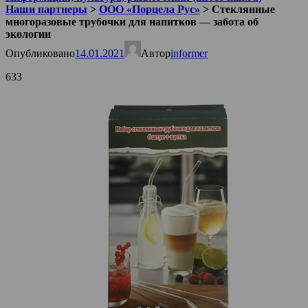
Наши партнеры
>
ООО «Порцела Рус»
>
Стеклянные
многоразовые трубочки для напитков — забота об
экологии
Опубликовано
14.01.2021
Автор
informer
633