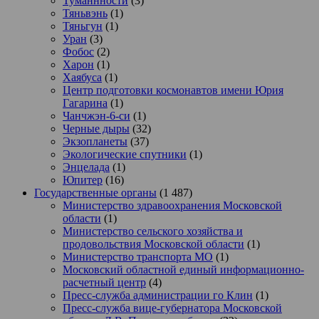
Туманнности
(3)
Тяньвэнь
(1)
Тяньгун
(1)
Уран
(3)
Фобос
(2)
Харон
(1)
Хаябуса
(1)
Центр подготовки космонавтов имени Юрия
Гагарина
(1)
Чанчжэн-6-си
(1)
Черные дыры
(32)
Экзопланеты
(37)
Экологические спутники
(1)
Энцелада
(1)
Юпитер
(16)
Государственные органы
(1 487)
Министерство здравоохранения Московской
области
(1)
Министерство сельского хозяйства и
продовольствия Московской области
(1)
Министерство транспорта МО
(1)
Московский областной единый информационно-
расчетный центр
(4)
Пресс-служба администрации го Клин
(1)
Пресс-служба вице-губернатора Московской