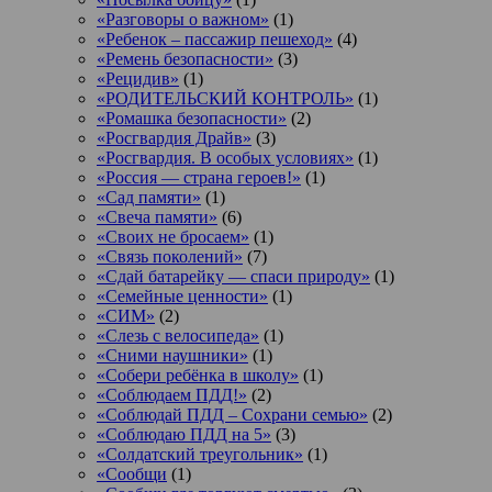
«Разговоры о важном»
(1)
«Ребенок – пассажир пешеход»
(4)
«Ремень безопасности»
(3)
«Рецидив»
(1)
«РОДИТЕЛЬСКИЙ КОНТРОЛЬ»
(1)
«Ромашка безопасности»
(2)
«Росгвардия Драйв»
(3)
«Росгвардия. В особых условиях»
(1)
«Россия — страна героев!»
(1)
«Сад памяти»
(1)
«Свеча памяти»
(6)
«Своих не бросаем»
(1)
«Связь поколений»
(7)
«Сдай батарейку — спаси природу»
(1)
«Семейные ценности»
(1)
«СИМ»
(2)
«Слезь с велосипеда»
(1)
«Сними наушники»
(1)
«Собери ребёнка в школу»
(1)
«Соблюдаем ПДД!»
(2)
«Соблюдай ПДД – Сохрани семью»
(2)
«Соблюдаю ПДД на 5»
(3)
«Солдатский треугольник»
(1)
«Сообщи
(1)