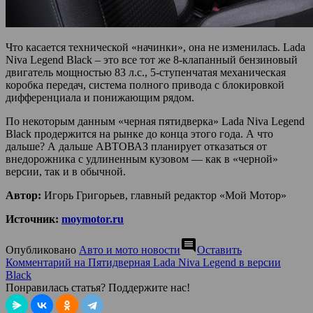
Что касается технической «начинки», она не изменилась. Lada
Niva Legend Black – это все тот же 8-клапанный бензиновый
двигатель мощностью 83 л.с., 5-ступенчатая механическая
коробка передач, система полного привода с блокировкой
дифференциала и понижающим рядом.
По некоторым данным «черная пятидверка» Lada Niva Legend
Black продержится на рынке до конца этого года. А что
дальше? А дальше АВТОВАЗ планирует отказаться от
внедорожника с удлиненным кузовом — как в «черной»
версии, так и в обычной.
Автор:
Игорь Григорьев, главный редактор «Мой Мотор»
Источник:
moymotor.ru
comment
Опубликовано
Авто и мото новости
Оставить
Комментарий
на Пятидверная Lada Niva Legend в версии
Black
Понравилась статья? Поддержите нас!