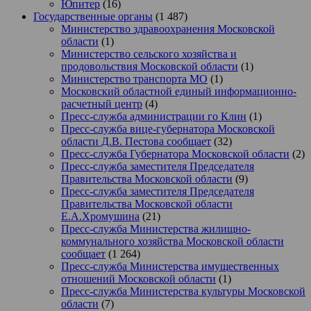
Юпитер
(16)
Государственные органы
(1 487)
Министерство здравоохранения Московской
области
(1)
Министерство сельского хозяйства и
продовольствия Московской области
(1)
Министерство транспорта МО
(1)
Московский областной единый информационно-
расчетный центр
(4)
Пресс-служба администрации го Клин
(1)
Пресс-служба вице-губернатора Московской
области Д.В. Пестова сообщает
(32)
Пресс-служба Губернатора Московской области
(2)
Пресс-служба заместителя Председателя
Правительства Московской области
(9)
Пресс-служба заместителя Председателя
Правительства Московской области
Е.А.Хромушина
(21)
Пресс-служба Министерства жилищно-
коммунального хозяйства Московской области
сообщает
(1 264)
Пресс-служба Министерства имущественных
отношений Московской области
(1)
Пресс-служба Министерства культуры Московской
области
(7)