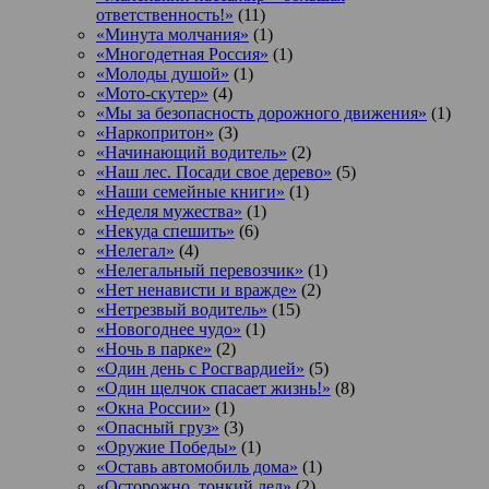
ответственность!»
(11)
«Минута молчания»
(1)
«Многодетная Россия»
(1)
«Молоды душой»
(1)
«Мото-скутер»
(4)
«Мы за безопасность дорожного движения»
(1)
«Наркопритон»
(3)
«Начинающий водитель»
(2)
«Наш лес. Посади свое дерево»
(5)
«Наши семейные книги»
(1)
«Неделя мужества»
(1)
«Некуда спешить»
(6)
«Нелегал»
(4)
«Нелегальный перевозчик»
(1)
«Нет ненависти и вражде»
(2)
«Нетрезвый водитель»
(15)
«Новогоднее чудо»
(1)
«Ночь в парке»
(2)
«Один день с Росгвардией»
(5)
«Один щелчок спасает жизнь!»
(8)
«Окна России»
(1)
«Опасный груз»
(3)
«Оружие Победы»
(1)
«Оставь автомобиль дома»
(1)
«Осторожно, тонкий лед»
(2)