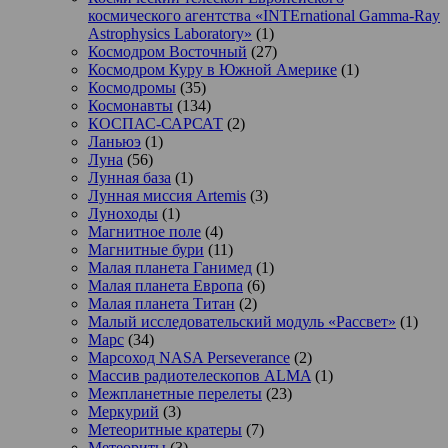
космического агентства «INTErnational Gamma-Ray
Astrophysics Laboratory»
(1)
Космодром Восточный
(27)
Космодром Куру в Южной Америке
(1)
Космодромы
(35)
Космонавты
(134)
КОСПАС-САРСАТ
(2)
Ланьюэ
(1)
Луна
(56)
Лунная база
(1)
Лунная миссия Artemis
(3)
Луноходы
(1)
Магнитное поле
(4)
Магнитные бури
(11)
Малая планета Ганимед
(1)
Малая планета Европа
(6)
Малая планета Титан
(2)
Малый исследовательский модуль «Рассвет»
(1)
Марс
(34)
Марсоход NASA Perseverance
(2)
Массив радиотелескопов ALMA
(1)
Межпланетные перелеты
(23)
Меркурий
(3)
Метеоритные кратеры
(7)
Метеориты
(3)