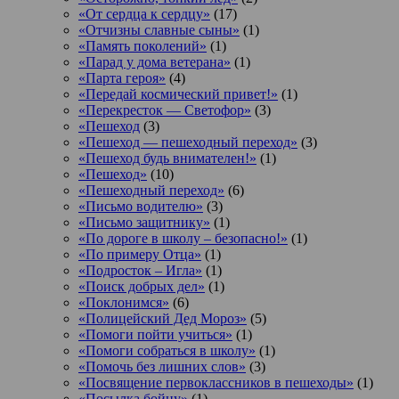
«От сердца к сердцу»
(17)
«Отчизны славные сыны»
(1)
«Память поколений»
(1)
«Парад у дома ветерана»
(1)
«Парта героя»
(4)
«Передай космический привет!»
(1)
«Перекресток — Светофор»
(3)
«Пешеход
(3)
«Пешеход — пешеходный переход»
(3)
«Пешеход будь внимателен!»
(1)
«Пешеход»
(10)
«Пешеходный переход»
(6)
«Письмо водителю»
(3)
«Письмо защитнику»
(1)
«По дороге в школу – безопасно!»
(1)
«По примеру Отца»
(1)
«Подросток ‒ Игла»
(1)
«Поиск добрых дел»
(1)
«Поклонимся»
(6)
«Полицейский Дед Мороз»
(5)
«Помоги пойти учиться»
(1)
«Помоги собраться в школу»
(1)
«Помочь без лишних слов»
(3)
«Посвящение первоклассников в пешеходы»
(1)
«Посылка бойцу»
(1)