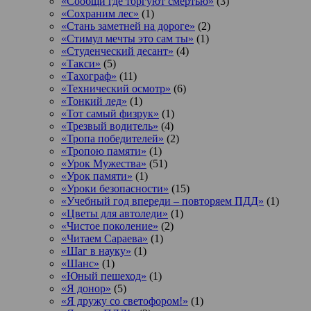
«Сообщи где торгуют смертью»
(3)
«Сохраним лес»
(1)
«Стань заметней на дороге»
(2)
«Стимул мечты это сам ты»
(1)
«Студенческий десант»
(4)
«Такси»
(5)
«Тахограф»
(11)
«Технический осмотр»
(6)
«Тонкий лед»
(1)
«Тот самый физрук»
(1)
«Трезвый водитель»
(4)
«Тропа победителей»
(2)
«Тропою памяти»
(1)
«Урок Мужества»
(51)
«Урок памяти»
(1)
«Уроки безопасности»
(15)
«Учебный год впереди – повторяем ПДД»
(1)
«Цветы для автоледи»
(1)
«Чистое поколение»
(2)
«Читаем Сараева»
(1)
«Шаг в науку»
(1)
«Шанс»
(1)
«Юный пешеход»
(1)
«Я донор»
(5)
«Я дружу со светофором!»
(1)