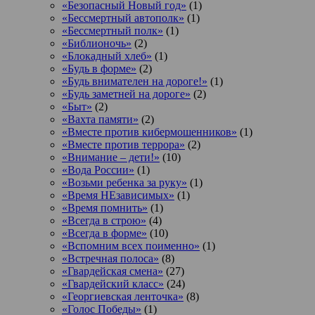
«Безопасный Новый год»
(1)
«Бессмертный автополк»
(1)
«Бессмертный полк»
(1)
«Библионочь»
(2)
«Блокадный хлеб»
(1)
«Будь в форме»
(2)
«Будь внимателен на дороге!»
(1)
«Будь заметней на дороге»
(2)
«Быт»
(2)
«Вахта памяти»
(2)
«Вместе против кибермошенников»
(1)
«Вместе против террора»
(2)
«Внимание – дети!»
(10)
«Вода России»
(1)
«Возьми ребенка за руку»
(1)
«Время НЕзависимых»
(1)
«Время помнить»
(1)
«Всегда в строю»
(4)
«Всегда в форме»
(10)
«Вспомним всех поименно»
(1)
«Встречная полоса»
(8)
«Гвардейская смена»
(27)
«Гвардейский класс»
(24)
«Георгиевская ленточка»
(8)
«Голос Победы»
(1)