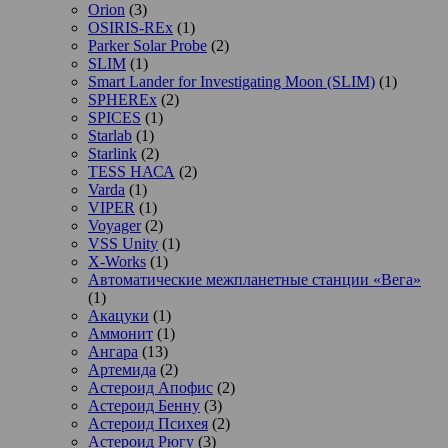
Orion
(3)
OSIRIS-REx
(1)
Parker Solar Probe
(2)
SLIM
(1)
Smart Lander for Investigating Moon (SLIM)
(1)
SPHEREx
(2)
SPICES
(1)
Starlab
(1)
Starlink
(2)
TESS НАСА
(2)
Varda
(1)
VIPER
(1)
Voyager
(2)
VSS Unity
(1)
X-Works
(1)
Автоматические межпланетные станции «Вега»
(1)
Акацуки
(1)
Аммонит
(1)
Ангара
(13)
Артемида
(2)
Астероид Апофис
(2)
Астероид Бенну
(3)
Астероид Психея
(2)
Астероид Рюгу
(3)