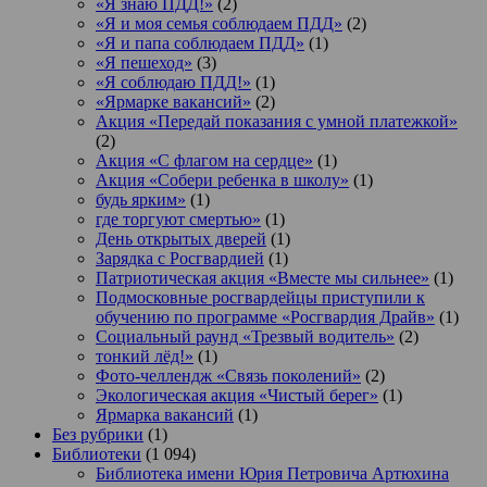
«Я знаю ПДД!»
(2)
«Я и моя семья соблюдаем ПДД»
(2)
«Я и папа соблюдаем ПДД»
(1)
«Я пешеход»
(3)
«Я соблюдаю ПДД!»
(1)
«Ярмарке вакансий»
(2)
Акция «Передай показания с умной платежкой»
(2)
Акция «С флагом на сердце»
(1)
Акция «Собери ребенка в школу»
(1)
будь ярким»
(1)
где торгуют смертью»
(1)
День открытых дверей
(1)
Зарядка с Росгвардией
(1)
Патриотическая акция «Вместе мы сильнее»
(1)
Подмосковные росгвардейцы приступили к
обучению по программе «Росгвардия Драйв»
(1)
Социальный раунд «Трезвый водитель»
(2)
тонкий лёд!»
(1)
Фото-челлендж «Связь поколений»
(2)
Экологическая акция «Чистый берег»
(1)
Ярмарка вакансий
(1)
Без рубрики
(1)
Библиотеки
(1 094)
Библиотека имени Юрия Петровича Артюхина