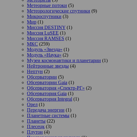
Метеорные потоки
(5)
Метеорологические спутники
(9)
Микроспутники
(3)
Мир
(1)
Миссия DESTINY
(1)
Миссия LuSEE
(1)
Миссия RAMSES
(1)
МКС
(259)
Модуль «Звезда»
(1)
Модуль «Наука»
(2)
Музеи космонавтики и планетарии
(1)
Нейтронные звезды
(4)
Нептун
(2)
Обсерватории
(5)
Обсерватории Gaia
(1)
Обсерватория «Спектр-РГ»
(2)
Обсерватория Gaia
(1)
Обсерватория Integral
(1)
Орел
(1)
Передача энергии
(1)
Планетные системы
(1)
Планеты
(22)
Плесецк
(3)
Плутон
(4)