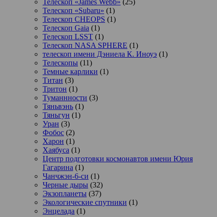
Телескоп «James Webb»
(25)
Телескоп «Subaru»
(1)
Телескоп CHEOPS
(1)
Телескоп Gaia
(1)
Телескоп LSST
(1)
Телескоп NASA SPHERE
(1)
телескоп имени Дэниела К. Иноуэ
(1)
Телескопы
(11)
Темные карлики
(1)
Титан
(3)
Тритон
(1)
Туманнности
(3)
Тяньвэнь
(1)
Тяньгун
(1)
Уран
(3)
Фобос
(2)
Харон
(1)
Хаябуса
(1)
Центр подготовки космонавтов имени Юрия
Гагарина
(1)
Чанчжэн-6-си
(1)
Черные дыры
(32)
Экзопланеты
(37)
Экологические спутники
(1)
Энцелада
(1)