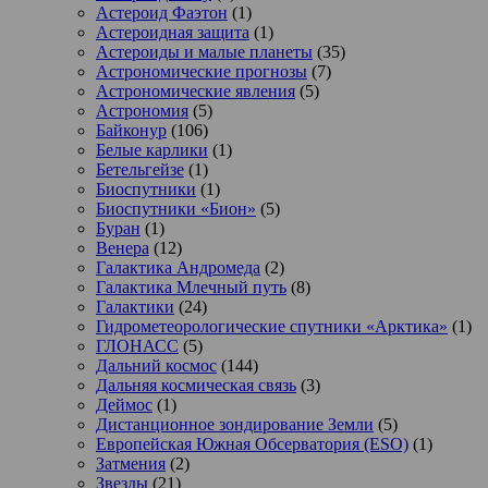
Астероид Фаэтон
(1)
Астероидная защита
(1)
Астероиды и малые планеты
(35)
Астрономические прогнозы
(7)
Астрономические явления
(5)
Астрономия
(5)
Байконур
(106)
Белые карлики
(1)
Бетельгейзе
(1)
Биоспутники
(1)
Биоспутники «Бион»
(5)
Буран
(1)
Венера
(12)
Галактика Андромеда
(2)
Галактика Млечный путь
(8)
Галактики
(24)
Гидрометеорологические спутники «Арктика»
(1)
ГЛОНАСС
(5)
Дальний космос
(144)
Дальняя космическая связь
(3)
Деймос
(1)
Дистанционное зондирование Земли
(5)
Европейская Южная Обсерватория (ESO)
(1)
Затмения
(2)
Звезды
(21)