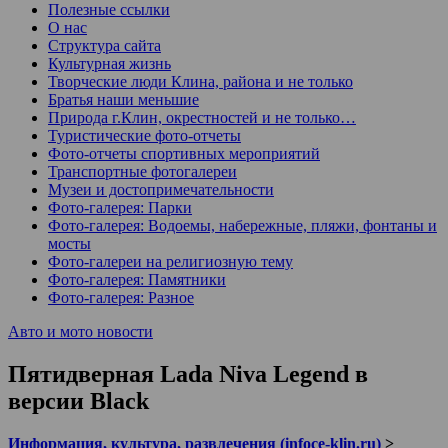
Полезные ссылки
О нас
Структура сайта
Культурная жизнь
Творческие люди Клина, района и не только
Братья наши меньшие
Природа г.Клин, окрестностей и не только…
Туристические фото-отчеты
Фото-отчеты спортивных мероприятий
Транспортные фотогалереи
Музеи и достопримечательности
Фото-галерея: Парки
Фото-галерея: Водоемы, набережные, пляжи, фонтаны и
мосты
Фото-галереи на религиозную тему
Фото-галерея: Памятники
Фото-галерея: Разное
Авто и мото новости
Пятидверная Lada Niva Legend в
версии Black
Информация, культура, развлечения (infoce-klin.ru)
>