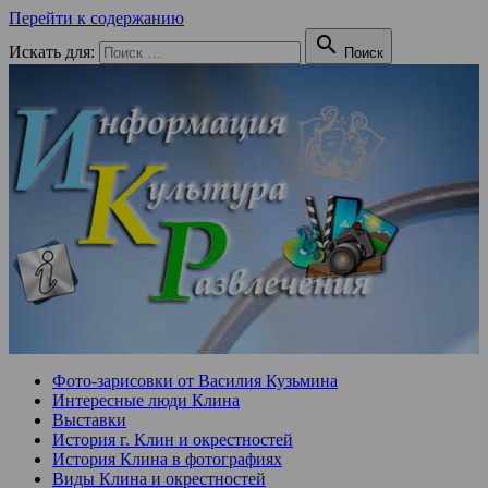
Перейти к содержанию

Искать для:
Поиск
Фото-зарисовки от Василия Кузьмина
Интересные люди Клина
Выставки
История г. Клин и окрестностей
История Клина в фотографиях
Виды Клина и окрестностей