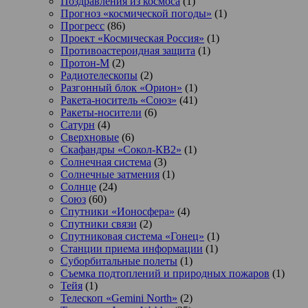
Поздравления из космоса
(1)
Прогноз «космической погоды»
(1)
Прогресс
(86)
Проект «Космическая Россия»
(1)
Противоастероидная защита
(1)
Протон-М
(2)
Радиотелескопы
(2)
Разгонный блок «Орион»
(1)
Ракета-носитель «Союз»
(41)
Ракеты-носители
(6)
Сатурн
(4)
Сверхновые
(6)
Скафандры «Сокол-КВ2»
(1)
Солнечная система
(3)
Солнечные затмения
(1)
Солнце
(24)
Союз
(60)
Спутники «Ионосфера»
(4)
Спутники связи
(2)
Спутниковая система «Гонец»
(1)
Станции приема информации
(1)
Суборбитальные полеты
(1)
Съемка подтоплений и природных пожаров
(1)
Тейя
(1)
Телескоп «Gemini North»
(2)