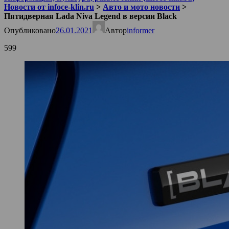
Новости от infoce-klin.ru
>
Авто и мото новости
>
Пятидверная Lada Niva Legend в версии Black
Опубликовано
26.01.2021
Автор
informer
599