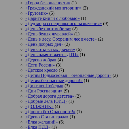
«Город без опасности»
(1)
«Гражданский мониторинг»
(2)
«Грузовик»
(5)
«Дарите книги с любовью»
(1)
«Дед мороз специального назначения»
(9)
«День без автомобиля»
(2)
«День белых журавлей»
(1)
«День в лесу. Сохраним лес вместе»
(2)
«День добрых дел»
(2)
«День открытых дверей»
(6)
«День памяти жертв ДТП»
(1)
«Дерево добра»
(4)
«Дети России»
(3)
«Детское кресло
(7)
«Детям Подмосковья – безопасные дороги»
(2)
«Детям-безопасные дороги!»
(1)
«Диктант Победы»
(3)
«Дни Росгвардии»
(9)
«Добрая дорога детства»
(2)
«Добрые дела ЮИД»
(1)
«ДОЛЖНИК»
(4)
«Дорога без Опасности!»
(1)
«Древо Сталинграда»
(1)
«Елка желаний»
(6)
«Ёлка ПДД»
(1)