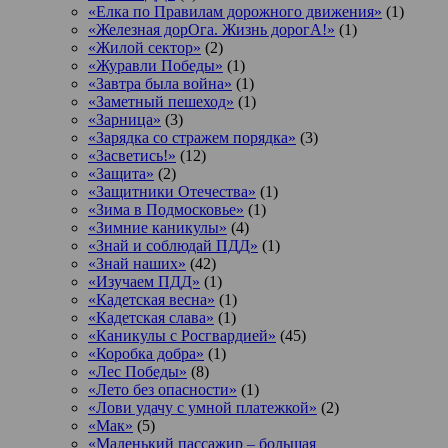
«Елка по Правилам дорожного движения»
(1)
«Железная дорОга. Жизнь дорогА!»
(1)
«Жилой сектор»
(2)
«Журавли Победы»
(1)
«Завтра была война»
(1)
«Заметный пешеход»
(1)
«Зарница»
(3)
«Зарядка со стражем порядка»
(3)
«Засветись!»
(12)
«Защита»
(2)
«Защитники Отечества»
(1)
«Зима в Подмосковье»
(1)
«Зимние каникулы»
(4)
«Знай и соблюдай ПДД»
(1)
«Знай наших»
(42)
«Изучаем ПДД»
(1)
«Кадетская весна»
(1)
«Кадетская слава»
(1)
«Каникулы с Росгвардией»
(45)
«Коробка добра»
(1)
«Лес Победы»
(8)
«Лето без опасности»
(1)
«Лови удачу с умной платежкой»
(2)
«Мак»
(5)
«Маленький пассажир – большая