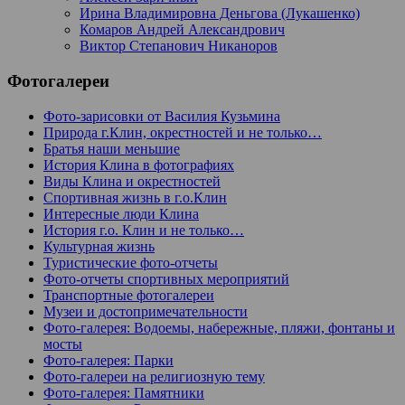
Ирина Владимировна Деньгова (Лукашенко)
Комаров Андрей Александрович
Виктор Степанович Никаноров
Фотогалереи
Фото-зарисовки от Василия Кузьмина
Природа г.Клин, окрестностей и не только…
Братья наши меньшие
История Клина в фотографиях
Виды Клина и окрестностей
Спортивная жизнь в г.о.Клин
Интересные люди Клина
История г.о. Клин и не только…
Культурная жизнь
Туристические фото-отчеты
Фото-отчеты спортивных мероприятий
Транспортные фотогалереи
Музеи и достопримечательности
Фото-галерея: Водоемы, набережные, пляжи, фонтаны и
мосты
Фото-галерея: Парки
Фото-галереи на религиозную тему
Фото-галерея: Памятники