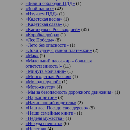
«Знай и соблюдай ПДД»
(1)
«Знай наших»
(42)
«Изучаем ПДД»
(1)
«Кадетская весна»
(1)
«Кадетская слава»
(1)
«Каникулы с Росгвардией»
(45)
«Коробка добра»
(1)
«Лес Победы»
(8)
«Лето без опасности»
(1)
«Лови удачу с умной платежкой»
(2)
«Мак»
(5)
«Маленький пассажир – большая
ответственность!»
(11)
«Минута молчания»
(1)
«Многодетная Россия»
(1)
«Молоды душой»
(1)
«Мото-скутер»
(4)
«Мы за безопасность дорожного движения»
(1)
«Наркопритон»
(3)
«Начинающий водитель»
(2)
«Наш лес. Посади свое дерево»
(5)
«Наши семейные книги»
(1)
«Неделя мужества»
(1)
«Некуда спешить»
(6)
«Нелегал»
(4)