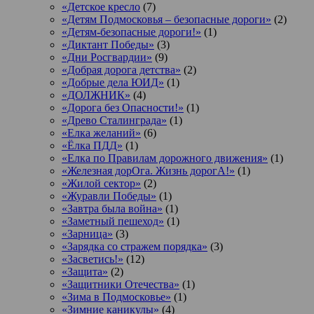
«Детское кресло
(7)
«Детям Подмосковья – безопасные дороги»
(2)
«Детям-безопасные дороги!»
(1)
«Диктант Победы»
(3)
«Дни Росгвардии»
(9)
«Добрая дорога детства»
(2)
«Добрые дела ЮИД»
(1)
«ДОЛЖНИК»
(4)
«Дорога без Опасности!»
(1)
«Древо Сталинграда»
(1)
«Елка желаний»
(6)
«Ёлка ПДД»
(1)
«Елка по Правилам дорожного движения»
(1)
«Железная дорОга. Жизнь дорогА!»
(1)
«Жилой сектор»
(2)
«Журавли Победы»
(1)
«Завтра была война»
(1)
«Заметный пешеход»
(1)
«Зарница»
(3)
«Зарядка со стражем порядка»
(3)
«Засветись!»
(12)
«Защита»
(2)
«Защитники Отечества»
(1)
«Зима в Подмосковье»
(1)
«Зимние каникулы»
(4)