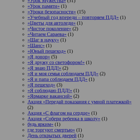
«Урок Мужества»
(51)
«Урок памяти»
(1)
«Уроки безопасности»
(15)
«Учебный год впереди – повторяем ПДД»
(1)
«Цветы для автоледи»
(1)
«Чистое поколение»
(2)
«Читаем Сараева»
(1)
«Шаг в науку»
(1)
«Шанс»
(1)
«Юный пешеход»
(1)
«Я донор»
(5)
«Я дружу со светофором!»
(1)
«Я знаю ПДД!»
(2)
«Я и моя семья соблюдаем ПДД»
(2)
«Я и папа соблюдаем ПДД»
(1)
«Я пешеход»
(3)
«Я соблюдаю ПДД!»
(1)
«Ярмарке вакансий»
(2)
Акция «Передай показания с умной платежкой»
(2)
Акция «С флагом на сердце»
(1)
Акция «Собери ребенка в школу»
(1)
будь ярким»
(1)
где торгуют смертью»
(1)
День открытых дверей
(1)