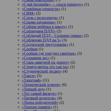
«Сдай батарейку — спаси природу»
(1)
«Семейные ценности»
(1)
«СИМ»
(2)
«Слезь с велосипеда»
(1)
«Сними наушники»
(1)
«Собери ребёнка в школу»
(1)
«Соблюдаем ПДД!»
(2)
«Соблюдай ПДД – Сохрани семью»
(2)
«Соблюдаю ПДД на 5»
(3)
«Солдатский треугольник»
(1)
«Сообщи
(1)
«Сообщи где торгуют смертью»
(3)
«Сохраним лес»
(1)
«Стань заметней на дороге»
(2)
«Стимул мечты это сам ты»
(1)
«Студенческий десант»
(4)
«Такси»
(5)
«Тахограф»
(11)
«Технический осмотр»
(6)
«Тонкий лед»
(1)
«Тот самый физрук»
(1)
«Трезвый водитель»
(4)
«Тропа победителей»
(2)
«Тропою памяти»
(1)