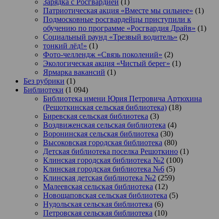
Зарядка с Росгвардией
(1)
Патриотическая акция «Вместе мы сильнее»
(1)
Подмосковные росгвардейцы приступили к
обучению по программе «Росгвардия Драйв»
(1)
Социальный раунд «Трезвый водитель»
(2)
тонкий лёд!»
(1)
Фото-челлендж «Связь поколений»
(2)
Экологическая акция «Чистый берег»
(1)
Ярмарка вакансий
(1)
Без рубрики
(1)
Библиотеки
(1 094)
Библиотека имени Юрия Петровича Артюхина
(Решоткинская сельская библиотека)
(18)
Биревская сельская библиотека
(3)
Воздвиженская сельская библиотека
(4)
Воронинская сельская библиотека
(30)
Высоковская городская библиотека
(80)
Детская библиотека поселка Решоткино
(1)
Клинская городская библиотека №2
(100)
Клинская городская библиотека №6
(5)
Клинская детская библиотека №2
(259)
Малеевская сельская библиотека
(12)
Новощаповская сельская библиотека
(5)
Нудольская сельская библиотека
(6)
Петровская сельская библиотека
(10)