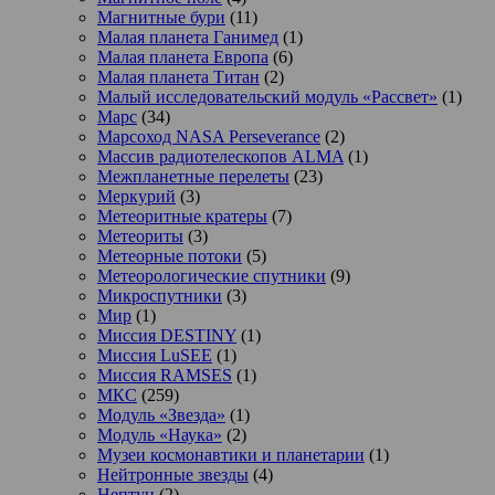
Магнитные бури
(11)
Малая планета Ганимед
(1)
Малая планета Европа
(6)
Малая планета Титан
(2)
Малый исследовательский модуль «Рассвет»
(1)
Марс
(34)
Марсоход NASA Perseverance
(2)
Массив радиотелескопов ALMA
(1)
Межпланетные перелеты
(23)
Меркурий
(3)
Метеоритные кратеры
(7)
Метеориты
(3)
Метеорные потоки
(5)
Метеорологические спутники
(9)
Микроспутники
(3)
Мир
(1)
Миссия DESTINY
(1)
Миссия LuSEE
(1)
Миссия RAMSES
(1)
МКС
(259)
Модуль «Звезда»
(1)
Модуль «Наука»
(2)
Музеи космонавтики и планетарии
(1)
Нейтронные звезды
(4)
Нептун
(2)