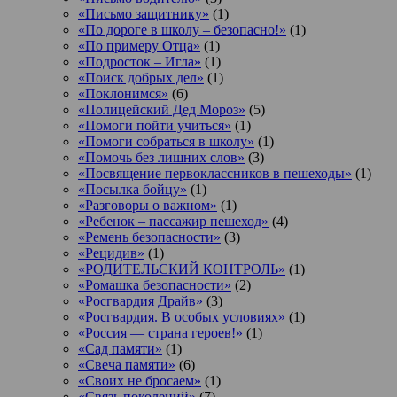
«Письмо защитнику»
(1)
«По дороге в школу – безопасно!»
(1)
«По примеру Отца»
(1)
«Подросток ‒ Игла»
(1)
«Поиск добрых дел»
(1)
«Поклонимся»
(6)
«Полицейский Дед Мороз»
(5)
«Помоги пойти учиться»
(1)
«Помоги собраться в школу»
(1)
«Помочь без лишних слов»
(3)
«Посвящение первоклассников в пешеходы»
(1)
«Посылка бойцу»
(1)
«Разговоры о важном»
(1)
«Ребенок – пассажир пешеход»
(4)
«Ремень безопасности»
(3)
«Рецидив»
(1)
«РОДИТЕЛЬСКИЙ КОНТРОЛЬ»
(1)
«Ромашка безопасности»
(2)
«Росгвардия Драйв»
(3)
«Росгвардия. В особых условиях»
(1)
«Россия — страна героев!»
(1)
«Сад памяти»
(1)
«Свеча памяти»
(6)
«Своих не бросаем»
(1)
«Связь поколений»
(7)