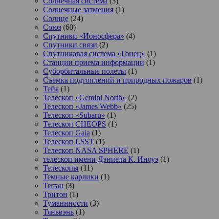
Солнечная система
(3)
Солнечные затмения
(1)
Солнце
(24)
Союз
(60)
Спутники «Ионосфера»
(4)
Спутники связи
(2)
Спутниковая система «Гонец»
(1)
Станции приема информации
(1)
Суборбитальные полеты
(1)
Съемка подтоплений и природных пожаров
(1)
Тейя
(1)
Телескоп «Gemini North»
(2)
Телескоп «James Webb»
(25)
Телескоп «Subaru»
(1)
Телескоп CHEOPS
(1)
Телескоп Gaia
(1)
Телескоп LSST
(1)
Телескоп NASA SPHERE
(1)
телескоп имени Дэниела К. Иноуэ
(1)
Телескопы
(11)
Темные карлики
(1)
Титан
(3)
Тритон
(1)
Туманнности
(3)
Тяньвэнь
(1)