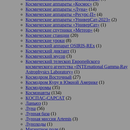
Космические аппараты «Космос»
(3)
Космические аппараты «Луна»
(14)
Космические аппараты «Ресурс-П»
(4)
Космические аппараты «УниверСат-2023»
(2)
Космические аппараты «УниверСат»
(1)
Космические спутники «Метеор»
(4)
Космические станции
(20)
Космические уроки
(8)
Космический аппарат OSIRIS-REx
(1)
Космический диктант
(1)
Космический мусор
(3)
Космический телескоп Европейского
космического агентства «INTErnational Gamma-Ray
Astrophysics Laboratory»
(1)
Космодром Восточный
(27)
Космодром Куру в Южной Америке
(1)
Космодромы
(35)
Космонавты
(134)
КОСПАС-САРСАТ
(2)
Ланьюэ
(1)
Луна
(56)
Лунная база
(1)
Лунная миссия Artemis
(3)
Луноходы
(1)
Магнитное поле
(4)