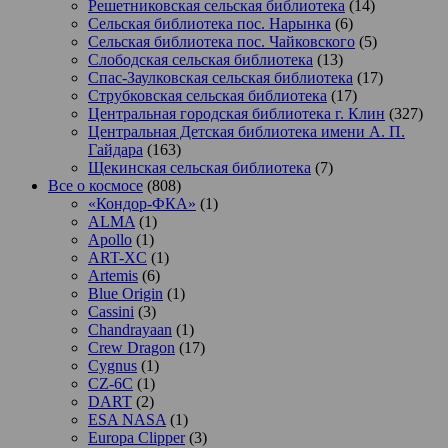
Решетниковская сельская библиотека
(14)
Сельская библиотека пос. Нарынка
(6)
Сельская библиотека пос. Чайковского
(5)
Слободская сельская библиотека
(13)
Спас-Заулковская сельская библиотека
(17)
Струбковская сельская библиотека
(17)
Центральная городская библиотека г. Клин
(327)
Центральная Детская библиотека имени А. П.
Гайдара
(163)
Щекинская сельская библиотека
(7)
Все о космосе
(808)
«Кондор-ФКА»
(1)
ALMA
(1)
Apollo
(1)
ART-XC
(1)
Artemis
(6)
Blue Origin
(1)
Cassini
(3)
Chandrayaan
(1)
Crew Dragon
(17)
Cygnus
(1)
CZ-6C
(1)
DART
(2)
ESA NASA
(1)
Europa Clipper
(3)