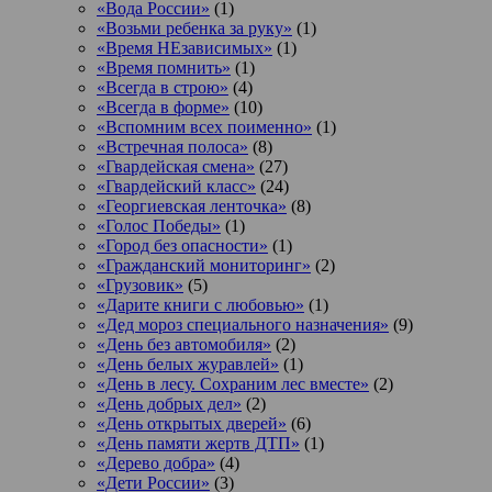
«Вода России»
(1)
«Возьми ребенка за руку»
(1)
«Время НЕзависимых»
(1)
«Время помнить»
(1)
«Всегда в строю»
(4)
«Всегда в форме»
(10)
«Вспомним всех поименно»
(1)
«Встречная полоса»
(8)
«Гвардейская смена»
(27)
«Гвардейский класс»
(24)
«Георгиевская ленточка»
(8)
«Голос Победы»
(1)
«Город без опасности»
(1)
«Гражданский мониторинг»
(2)
«Грузовик»
(5)
«Дарите книги с любовью»
(1)
«Дед мороз специального назначения»
(9)
«День без автомобиля»
(2)
«День белых журавлей»
(1)
«День в лесу. Сохраним лес вместе»
(2)
«День добрых дел»
(2)
«День открытых дверей»
(6)
«День памяти жертв ДТП»
(1)
«Дерево добра»
(4)
«Дети России»
(3)