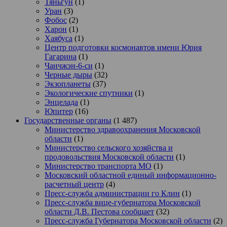
Тяньгун
(1)
Уран
(3)
Фобос
(2)
Харон
(1)
Хаябуса
(1)
Центр подготовки космонавтов имени Юрия
Гагарина
(1)
Чанчжэн-6-си
(1)
Черные дыры
(32)
Экзопланеты
(37)
Экологические спутники
(1)
Энцелада
(1)
Юпитер
(16)
Государственные органы
(1 487)
Министерство здравоохранения Московской
области
(1)
Министерство сельского хозяйства и
продовольствия Московской области
(1)
Министерство транспорта МО
(1)
Московский областной единый информационно-
расчетный центр
(4)
Пресс-служба администрации го Клин
(1)
Пресс-служба вице-губернатора Московской
области Д.В. Пестова сообщает
(32)
Пресс-служба Губернатора Московской области
(2)