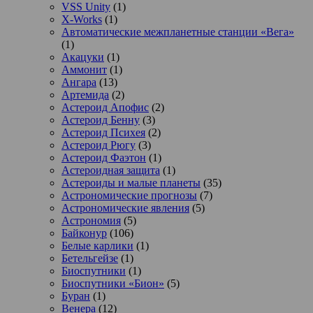
VSS Unity
(1)
X-Works
(1)
Автоматические межпланетные станции «Вега»
(1)
Акацуки
(1)
Аммонит
(1)
Ангара
(13)
Артемида
(2)
Астероид Апофис
(2)
Астероид Бенну
(3)
Астероид Психея
(2)
Астероид Рюгу
(3)
Астероид Фаэтон
(1)
Астероидная защита
(1)
Астероиды и малые планеты
(35)
Астрономические прогнозы
(7)
Астрономические явления
(5)
Астрономия
(5)
Байконур
(106)
Белые карлики
(1)
Бетельгейзе
(1)
Биоспутники
(1)
Биоспутники «Бион»
(5)
Буран
(1)
Венера
(12)