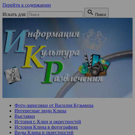
Перейти к содержанию

Искать для:
Поиск
Фото-зарисовки от Василия Кузьмина
Интересные люди Клина
Выставки
История г. Клин и окрестностей
История Клина в фотографиях
Виды Клина и окрестностей