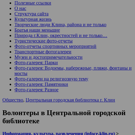
Полезные ссылки
О нас
Структура сайта
Культурная жизнь
Творческие люди Клина, района и не только
Братья наши меньшие
Природа г.Клин, окрестностей и не только…
Туристические фото-отчеты
Фото-отчеты спортивных мероприятий
Транспортные фотогалереи
Музеи и достопримечательности
Фото-галерея: Парки
Фото-галерея: Водоемы, набережные, пляжи, фонтаны и
мосты
Фото-галереи на религиозную тему
Фото-галерея: Памятники
Фото-галерея: Разное
Общество
,
Центральная городская библиотека г. Клин
Волонтеры в Центральной городской
библиотеке
Информация, культура, развлечения (infoce-klin.ru)
>