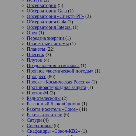
Обсерватории
(5)
Обсерватории Gaia
(1)
Обсерватория «Спектр-РГ»
(2)
Обсерватория Gaia
(1)
Обсерватория Integral
(1)
Орел
(1)
Передача энергии
(1)
Планетные системы
(1)
Планеты
(22)
Плесецк
(3)
Плутон
(4)
Поздравления из космоса
(1)
Прогноз «космической погоды»
(1)
Прогресс
(86)
Проект «Космическая Россия»
(1)
Противоастероидная защита
(1)
Протон-М
(2)
Радиотелескопы
(2)
Разгонный блок «Орион»
(1)
Ракета-носитель «Союз»
(41)
Ракеты-носители
(6)
Сатурн
(4)
Сверхновые
(6)
Скафандры «Сокол-КВ2»
(1)