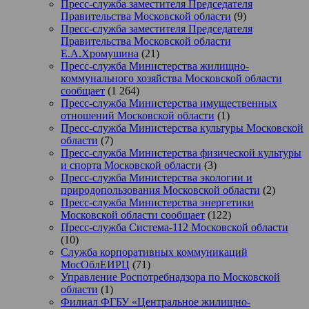
Пресс-служба заместителя Председателя
Правительства Московской области
(9)
Пресс-служба заместителя Председателя
Правительства Московской области
Е.А.Хромушина
(21)
Пресс-служба Министерства жилищно-
коммунального хозяйства Московской области
сообщает
(1 264)
Пресс-служба Министерства имущественных
отношений Московской области
(1)
Пресс-служба Министерства культуры Московской
области
(7)
Пресс-служба Министерства физической культуры
и спорта Московской области
(3)
Пресс-служба Министерства экологии и
природопользования Московской области
(2)
Пресс-служба Министерства энергетики
Московской области сообщает
(122)
Пресс-служба Система-112 Московской области
(10)
Служба корпоративных коммуникаций
МосОблЕИРЦ
(71)
Управление Роспотребнадзора по Московской
области
(1)
Филиал ФГБУ «Центральное жилищно-