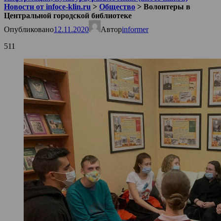
Новости от infoce-klin.ru
>
Общество
>
Волонтеры в
Центральной городской библиотеке
Опубликовано
12.11.2020
Автор
informer
511