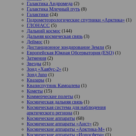
Галактика Андромеда
(2)
Галактика Млечный путь
(8)
Галактики
(24)
Гидрометеорологические спутники «Арктика»
(1)
ГЛОНАСС
(5)
Дальний космос
(144)
Дальняя космическая связь
(3)
Деймос
(1)
Дистанционное зондирование Земли
(5)
Европейская Южная Обсерватория (ESO)
(1)
Затмения
(2)
Звезды
(21)
Зонд «Хаябус-2»
(1)
Зонд Juno
(1)
Квазары
(1)
Квазиспутник Камоалева
(1)
Кометы
(15)
Коммерческие полеты
(1)
Космическая дальняя связь
(1)
Космическая система для наблюдения
арктического региона
(1)
Космические аппараты
(68)
Космические аппараты «Аист»
(2)
Космические аппараты «Арктика-М»
(1)
Космические аппараты «Ионосфера»
(1)