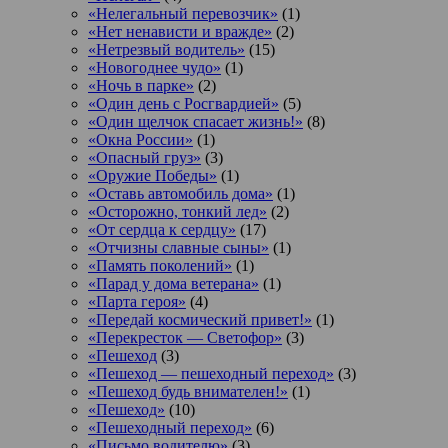
«Нелегальный перевозчик»
(1)
«Нет ненависти и вражде»
(2)
«Нетрезвый водитель»
(15)
«Новогоднее чудо»
(1)
«Ночь в парке»
(2)
«Один день с Росгвардией»
(5)
«Один щелчок спасает жизнь!»
(8)
«Окна России»
(1)
«Опасный груз»
(3)
«Оружие Победы»
(1)
«Оставь автомобиль дома»
(1)
«Осторожно, тонкий лед»
(2)
«От сердца к сердцу»
(17)
«Отчизны славные сыны»
(1)
«Память поколений»
(1)
«Парад у дома ветерана»
(1)
«Парта героя»
(4)
«Передай космический привет!»
(1)
«Перекресток — Светофор»
(3)
«Пешеход
(3)
«Пешеход — пешеходный переход»
(3)
«Пешеход будь внимателен!»
(1)
«Пешеход»
(10)
«Пешеходный переход»
(6)
«Письмо водителю»
(3)