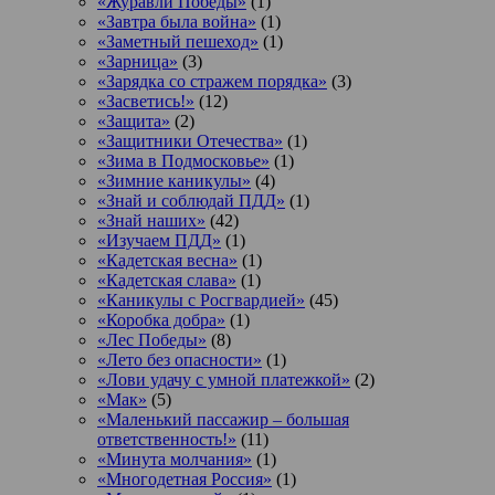
«Журавли Победы»
(1)
«Завтра была война»
(1)
«Заметный пешеход»
(1)
«Зарница»
(3)
«Зарядка со стражем порядка»
(3)
«Засветись!»
(12)
«Защита»
(2)
«Защитники Отечества»
(1)
«Зима в Подмосковье»
(1)
«Зимние каникулы»
(4)
«Знай и соблюдай ПДД»
(1)
«Знай наших»
(42)
«Изучаем ПДД»
(1)
«Кадетская весна»
(1)
«Кадетская слава»
(1)
«Каникулы с Росгвардией»
(45)
«Коробка добра»
(1)
«Лес Победы»
(8)
«Лето без опасности»
(1)
«Лови удачу с умной платежкой»
(2)
«Мак»
(5)
«Маленький пассажир – большая
ответственность!»
(11)
«Минута молчания»
(1)
«Многодетная Россия»
(1)