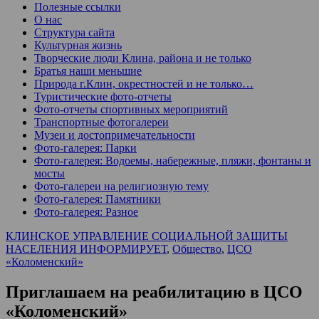
Полезные ссылки
О нас
Структура сайта
Культурная жизнь
Творческие люди Клина, района и не только
Братья наши меньшие
Природа г.Клин, окрестностей и не только…
Туристические фото-отчеты
Фото-отчеты спортивных мероприятий
Транспортные фотогалереи
Музеи и достопримечательности
Фото-галерея: Парки
Фото-галерея: Водоемы, набережные, пляжи, фонтаны и
мосты
Фото-галереи на религиозную тему
Фото-галерея: Памятники
Фото-галерея: Разное
КЛИНСКОЕ УПРАВЛЕНИЕ СОЦИАЛЬНОЙ ЗАЩИТЫ
НАСЕЛЕНИЯ ИНФОРМИРУЕТ
,
Общество
,
ЦСО
«Коломенский»
Приглашаем на реабилитацию в ЦСО
«Коломенский»