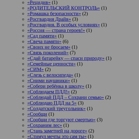
«Рецидив»
(1)
«РОДИТЕЛЬСКИЙ КОНТРОЛЬ»
(1)
«Ромашка безопасности»
(2)
«Росгвардия Драйв»
(3)
«Росгвардия. В особых условиях»
(1)
«Россия — страна героев!»
(1)
«Сад памяти»
(1)
«Свеча памяти»
(6)
«Своих не бросаем»
(1)
«Связь поколений»
(7)
«Сдай батарейку — спаси природу»
(1)
«Семейные ценности»
(1)
«СИМ»
(2)
«Слезь с велосипеда»
(1)
«Сними наушники»
(1)
«Собери ребёнка в школу»
(1)
«Соблюдаем ПДД!»
(2)
«Соблюдай ПДД – Сохрани семью»
(2)
«Соблюдаю ПДД на 5»
(3)
«Солдатский треугольник»
(1)
«Сообщи
(1)
«Сообщи где торгуют смертью»
(3)
«Сохраним лес»
(1)
«Стань заметней на дороге»
(2)
«Стимул мечты это сам ты»
(1)