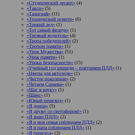
«Студенческий десант»
(4)
«Такси»
(5)
«Тахограф»
(11)
«Технический осмотр»
(6)
«Тонкий лед»
(1)
«Тот самый физрук»
(1)
«Трезвый водитель»
(4)
«Тропа победителей»
(2)
«Тропою памяти»
(1)
«Урок Мужества»
(51)
«Урок памяти»
(1)
«Уроки безопасности»
(15)
«Учебный год впереди – повторяем ПДД»
(1)
«Цветы для автоледи»
(1)
«Чистое поколение»
(2)
«Читаем Сараева»
(1)
«Шаг в науку»
(1)
«Шанс»
(1)
«Юный пешеход»
(1)
«Я донор»
(5)
«Я дружу со светофором!»
(1)
«Я знаю ПДД!»
(2)
«Я и моя семья соблюдаем ПДД»
(2)
«Я и папа соблюдаем ПДД»
(1)
«Я пешеход»
(3)