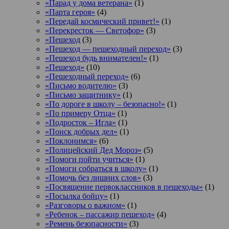
«Парад у дома ветерана»
(1)
«Парта героя»
(4)
«Передай космический привет!»
(1)
«Перекресток — Светофор»
(3)
«Пешеход
(3)
«Пешеход — пешеходный переход»
(3)
«Пешеход будь внимателен!»
(1)
«Пешеход»
(10)
«Пешеходный переход»
(6)
«Письмо водителю»
(3)
«Письмо защитнику»
(1)
«По дороге в школу – безопасно!»
(1)
«По примеру Отца»
(1)
«Подросток ‒ Игла»
(1)
«Поиск добрых дел»
(1)
«Поклонимся»
(6)
«Полицейский Дед Мороз»
(5)
«Помоги пойти учиться»
(1)
«Помоги собраться в школу»
(1)
«Помочь без лишних слов»
(3)
«Посвящение первоклассников в пешеходы»
(1)
«Посылка бойцу»
(1)
«Разговоры о важном»
(1)
«Ребенок – пассажир пешеход»
(4)
«Ремень безопасности»
(3)