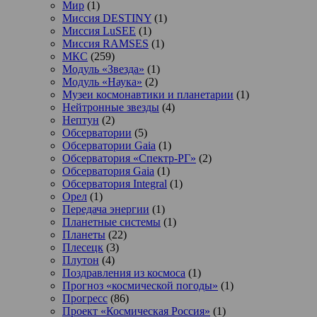
Мир
(1)
Миссия DESTINY
(1)
Миссия LuSEE
(1)
Миссия RAMSES
(1)
МКС
(259)
Модуль «Звезда»
(1)
Модуль «Наука»
(2)
Музеи космонавтики и планетарии
(1)
Нейтронные звезды
(4)
Нептун
(2)
Обсерватории
(5)
Обсерватории Gaia
(1)
Обсерватория «Спектр-РГ»
(2)
Обсерватория Gaia
(1)
Обсерватория Integral
(1)
Орел
(1)
Передача энергии
(1)
Планетные системы
(1)
Планеты
(22)
Плесецк
(3)
Плутон
(4)
Поздравления из космоса
(1)
Прогноз «космической погоды»
(1)
Прогресс
(86)
Проект «Космическая Россия»
(1)