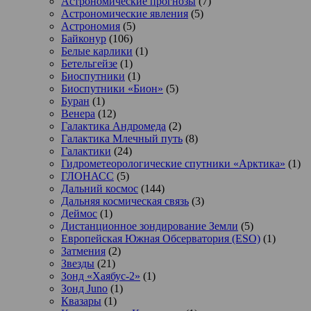
Астрономические прогнозы
(7)
Астрономические явления
(5)
Астрономия
(5)
Байконур
(106)
Белые карлики
(1)
Бетельгейзе
(1)
Биоспутники
(1)
Биоспутники «Бион»
(5)
Буран
(1)
Венера
(12)
Галактика Андромеда
(2)
Галактика Млечный путь
(8)
Галактики
(24)
Гидрометеорологические спутники «Арктика»
(1)
ГЛОНАСС
(5)
Дальний космос
(144)
Дальняя космическая связь
(3)
Деймос
(1)
Дистанционное зондирование Земли
(5)
Европейская Южная Обсерватория (ESO)
(1)
Затмения
(2)
Звезды
(21)
Зонд «Хаябус-2»
(1)
Зонд Juno
(1)
Квазары
(1)