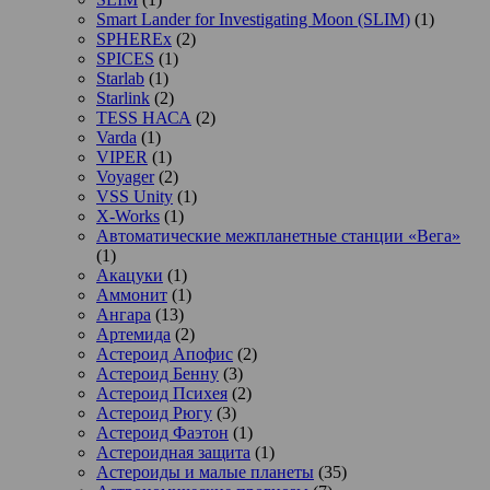
Smart Lander for Investigating Moon (SLIM)
(1)
SPHEREx
(2)
SPICES
(1)
Starlab
(1)
Starlink
(2)
TESS НАСА
(2)
Varda
(1)
VIPER
(1)
Voyager
(2)
VSS Unity
(1)
X-Works
(1)
Автоматические межпланетные станции «Вега»
(1)
Акацуки
(1)
Аммонит
(1)
Ангара
(13)
Артемида
(2)
Астероид Апофис
(2)
Астероид Бенну
(3)
Астероид Психея
(2)
Астероид Рюгу
(3)
Астероид Фаэтон
(1)
Астероидная защита
(1)
Астероиды и малые планеты
(35)