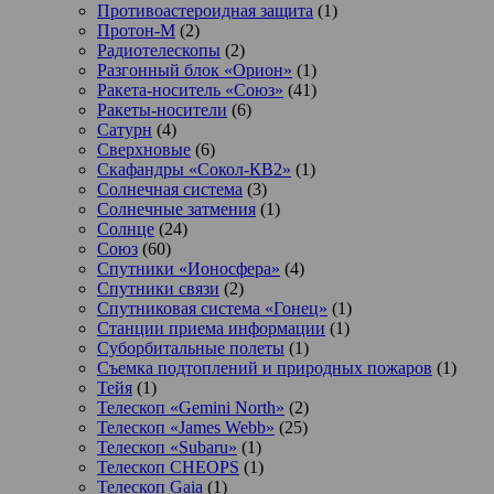
Противоастероидная защита
(1)
Протон-М
(2)
Радиотелескопы
(2)
Разгонный блок «Орион»
(1)
Ракета-носитель «Союз»
(41)
Ракеты-носители
(6)
Сатурн
(4)
Сверхновые
(6)
Скафандры «Сокол-КВ2»
(1)
Солнечная система
(3)
Солнечные затмения
(1)
Солнце
(24)
Союз
(60)
Спутники «Ионосфера»
(4)
Спутники связи
(2)
Спутниковая система «Гонец»
(1)
Станции приема информации
(1)
Суборбитальные полеты
(1)
Съемка подтоплений и природных пожаров
(1)
Тейя
(1)
Телескоп «Gemini North»
(2)
Телескоп «James Webb»
(25)
Телескоп «Subaru»
(1)
Телескоп CHEOPS
(1)
Телескоп Gaia
(1)