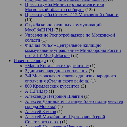
Пресс-служба Министерства энергетики
Московской области сообщает
(122)
Пресс-служба Система-112 Московской области
(10)
Служба корпоративных коммуникаций
МосОблЕИРЦ
(71)
Управление Роспотребнадзора по Московской
области
(1)
Филиал ФГБУ «Центральное жилищно-
коммунальное управление» Минобороны России
по 12 ГУ МО (г.Москва)
(4)
Известные люди
(55)
«Марш Кремлёвских курсантов»
(1)
2 дивизия народного ополчения
(3)
2-й Московская стрелковая дивизия народного
ополчения (Сталинского района)
(1)
800 Кремлевских курсантов
(3)
А.П.Гайдар
(1)
Александр Петрович Шлягин
(1)
Алексей Данилович Татищев (обер-полицмейстер
города Москвы)
(1)
Алексей Замков
(1)
Алексей Михайлович Пустовалов (герой
Советского союза)
(1)
Алексей Николаевич Чернышов
(1)