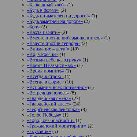
«Блокадный хлеб»
(1)
«Будь в форме»
(2)
«Будь внимателен на дороге!»
(1)
«Будь заметней на дороге»
(2)
«Быт»
(2)
«Вахта памяти»
(2)
«Вместе против кибермошенников»
(1)
«Вместе против террора»
(2)
«Внимание – дети!»
(10)
«Вода России»
(1)
«Возьми ребенка за руку»
(1)
«Время НЕзависимых»
(1)
«Время помнить»
(1)
«Всегда в строю»
(4)
«Всегда в форме»
(10)
«Вспомним всех поименно»
(1)
«Встречная полоса»
(8)
«Гвардейская смена»
(27)
«Гвардейский класс»
(24)
«Георгиевская ленточка»
(8)
«Голос Победы»
(1)
«Город без опасности»
(1)
«Гражданский мониторинг»
(2)
«Грузовик»
(5)
«Дарите книги с любовью»
(1)