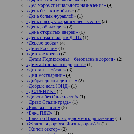
«Дед мороз специального назначения»
(9)
«День без автомобиля»
(2)
«День белых журавлей»
(1)
«День в лесу. Сохраним лес вместе»
(2)
«День добрых дел»
(2)
«День открытых дверей»
(6)
«День памяти жертв ДТП»
(1)
«Дерево добра»
(4)
«Дети России»
(3)
«Детское кресло
(7)
«Детям Подмосковья – безопасные дороги»
(2)
«Детям-безопасные дороги!»
(1)
«Диктант Победы»
(3)
«Дни Росгвардии»
(9)
«Добрая дорога детства»
(2)
«Добрые дела ЮИД»
(1)
«ДОЛЖНИК»
(4)
«Дорога без Опасности!»
(1)
«Древо Сталинграда»
(1)
«Елка желаний»
(6)
«Ёлка ПДД»
(1)
«Елка по Правилам дорожного движения»
(1)
«Железная дорОга. Жизнь дорогА!»
(1)
«Жилой сектор»
(2)