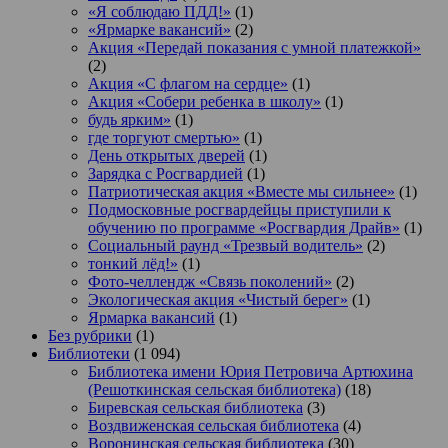
«Я соблюдаю ПДД!»
(1)
«Ярмарке вакансий»
(2)
Акция «Передай показания с умной платежкой»
(2)
Акция «С флагом на сердце»
(1)
Акция «Собери ребенка в школу»
(1)
будь ярким»
(1)
где торгуют смертью»
(1)
День открытых дверей
(1)
Зарядка с Росгвардией
(1)
Патриотическая акция «Вместе мы сильнее»
(1)
Подмосковные росгвардейцы приступили к
обучению по программе «Росгвардия Драйв»
(1)
Социальный раунд «Трезвый водитель»
(2)
тонкий лёд!»
(1)
Фото-челлендж «Связь поколений»
(2)
Экологическая акция «Чистый берег»
(1)
Ярмарка вакансий
(1)
Без рубрики
(1)
Библиотеки
(1 094)
Библиотека имени Юрия Петровича Артюхина
(Решоткинская сельская библиотека)
(18)
Биревская сельская библиотека
(3)
Воздвиженская сельская библиотека
(4)
Воронинская сельская библиотека
(30)