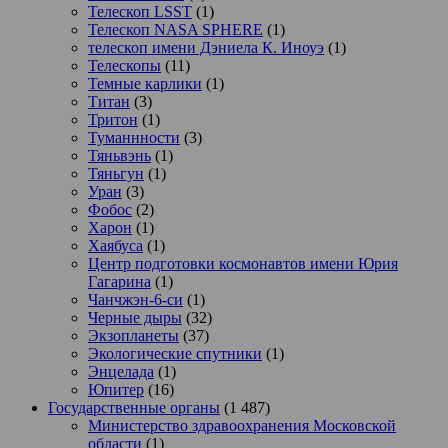
Телескоп LSST
(1)
Телескоп NASA SPHERE
(1)
телескоп имени Дэниела К. Иноуэ
(1)
Телескопы
(11)
Темные карлики
(1)
Титан
(3)
Тритон
(1)
Туманнности
(3)
Тяньвэнь
(1)
Тяньгун
(1)
Уран
(3)
Фобос
(2)
Харон
(1)
Хаябуса
(1)
Центр подготовки космонавтов имени Юрия
Гагарина
(1)
Чанчжэн-6-си
(1)
Черные дыры
(32)
Экзопланеты
(37)
Экологические спутники
(1)
Энцелада
(1)
Юпитер
(16)
Государственные органы
(1 487)
Министерство здравоохранения Московской
области
(1)