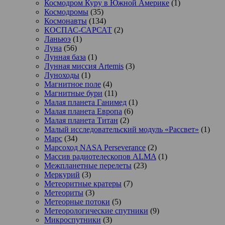
Космодром Куру в Южной Америке
(1)
Космодромы
(35)
Космонавты
(134)
КОСПАС-САРСАТ
(2)
Ланьюэ
(1)
Луна
(56)
Лунная база
(1)
Лунная миссия Artemis
(3)
Луноходы
(1)
Магнитное поле
(4)
Магнитные бури
(11)
Малая планета Ганимед
(1)
Малая планета Европа
(6)
Малая планета Титан
(2)
Малый исследовательский модуль «Рассвет»
(1)
Марс
(34)
Марсоход NASA Perseverance
(2)
Массив радиотелескопов ALMA
(1)
Межпланетные перелеты
(23)
Меркурий
(3)
Метеоритные кратеры
(7)
Метеориты
(3)
Метеорные потоки
(5)
Метеорологические спутники
(9)
Микроспутники
(3)