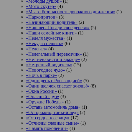
«Молоды душой»
(1)
«Мото-скутер»
(4)
«Мы за безопасность дорожного движения»
(1)
«Наркопритон»
(3)
«Начинающий водитель»
(2)
«Наш лес. Посади свое дерево»
(5)
«Наши семейные книги»
(1)
«Неделя мужества»
(1)
«Некуда спешить»
(6)
«Нелегал»
(4)
«Нелегальный перевозчик»
(1)
«Нет ненависти и вражде»
(2)
«Нетрезвый водитель»
(15)
«Новогоднее чудо»
(1)
«Ночь в парке»
(2)
«Один день с Росгвардией»
(5)
«Один щелчок спасает жизнь!»
(8)
«Окна России»
(1)
«Опасный груз»
(3)
«Оружие Победы»
(1)
«Оставь автомобиль дома»
(1)
«Осторожно, тонкий лед»
(2)
«От сердца к сердцу»
(17)
«Отчизны славные сыны»
(1)
«Память поколений»
(1)