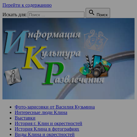
Перейти к содержанию

Искать для:
Поиск
Фото-зарисовки от Василия Кузьмина
Интересные люди Клина
Выставки
История г. Клин и окрестностей
История Клина в фотографиях
Виды Клина и окрестностей