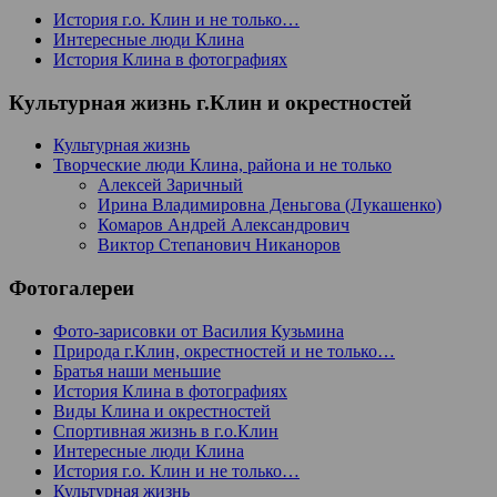
История г.о. Клин и не только…
Интересные люди Клина
История Клина в фотографиях
Культурная жизнь г.Клин и окрестностей
Культурная жизнь
Творческие люди Клина, района и не только
Алексей Заричный
Ирина Владимировна Деньгова (Лукашенко)
Комаров Андрей Александрович
Виктор Степанович Никаноров
Фотогалереи
Фото-зарисовки от Василия Кузьмина
Природа г.Клин, окрестностей и не только…
Братья наши меньшие
История Клина в фотографиях
Виды Клина и окрестностей
Спортивная жизнь в г.о.Клин
Интересные люди Клина
История г.о. Клин и не только…
Культурная жизнь