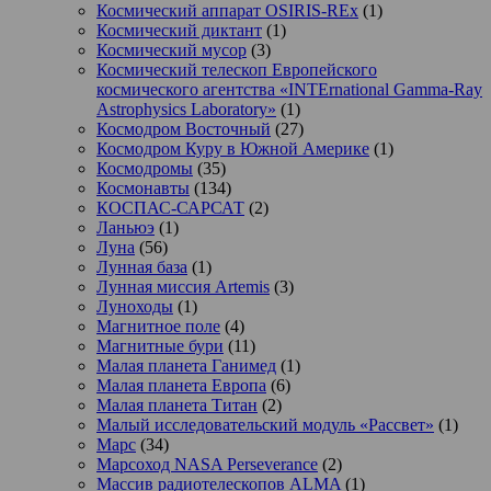
Космический аппарат OSIRIS-REx
(1)
Космический диктант
(1)
Космический мусор
(3)
Космический телескоп Европейского
космического агентства «INTErnational Gamma-Ray
Astrophysics Laboratory»
(1)
Космодром Восточный
(27)
Космодром Куру в Южной Америке
(1)
Космодромы
(35)
Космонавты
(134)
КОСПАС-САРСАТ
(2)
Ланьюэ
(1)
Луна
(56)
Лунная база
(1)
Лунная миссия Artemis
(3)
Луноходы
(1)
Магнитное поле
(4)
Магнитные бури
(11)
Малая планета Ганимед
(1)
Малая планета Европа
(6)
Малая планета Титан
(2)
Малый исследовательский модуль «Рассвет»
(1)
Марс
(34)
Марсоход NASA Perseverance
(2)
Массив радиотелескопов ALMA
(1)