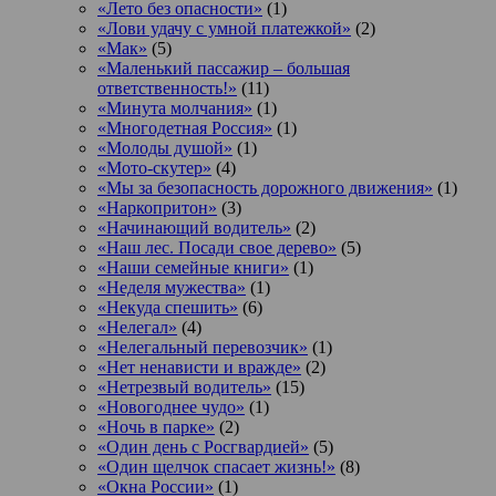
«Лето без опасности»
(1)
«Лови удачу с умной платежкой»
(2)
«Мак»
(5)
«Маленький пассажир – большая
ответственность!»
(11)
«Минута молчания»
(1)
«Многодетная Россия»
(1)
«Молоды душой»
(1)
«Мото-скутер»
(4)
«Мы за безопасность дорожного движения»
(1)
«Наркопритон»
(3)
«Начинающий водитель»
(2)
«Наш лес. Посади свое дерево»
(5)
«Наши семейные книги»
(1)
«Неделя мужества»
(1)
«Некуда спешить»
(6)
«Нелегал»
(4)
«Нелегальный перевозчик»
(1)
«Нет ненависти и вражде»
(2)
«Нетрезвый водитель»
(15)
«Новогоднее чудо»
(1)
«Ночь в парке»
(2)
«Один день с Росгвардией»
(5)
«Один щелчок спасает жизнь!»
(8)
«Окна России»
(1)