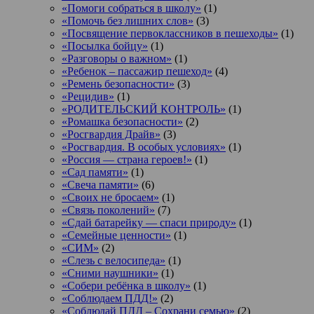
«Помоги собраться в школу»
(1)
«Помочь без лишних слов»
(3)
«Посвящение первоклассников в пешеходы»
(1)
«Посылка бойцу»
(1)
«Разговоры о важном»
(1)
«Ребенок – пассажир пешеход»
(4)
«Ремень безопасности»
(3)
«Рецидив»
(1)
«РОДИТЕЛЬСКИЙ КОНТРОЛЬ»
(1)
«Ромашка безопасности»
(2)
«Росгвардия Драйв»
(3)
«Росгвардия. В особых условиях»
(1)
«Россия — страна героев!»
(1)
«Сад памяти»
(1)
«Свеча памяти»
(6)
«Своих не бросаем»
(1)
«Связь поколений»
(7)
«Сдай батарейку — спаси природу»
(1)
«Семейные ценности»
(1)
«СИМ»
(2)
«Слезь с велосипеда»
(1)
«Сними наушники»
(1)
«Собери ребёнка в школу»
(1)
«Соблюдаем ПДД!»
(2)
«Соблюдай ПДД – Сохрани семью»
(2)