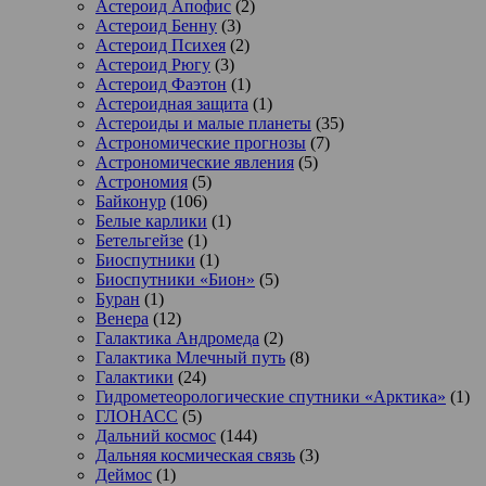
Астероид Апофис
(2)
Астероид Бенну
(3)
Астероид Психея
(2)
Астероид Рюгу
(3)
Астероид Фаэтон
(1)
Астероидная защита
(1)
Астероиды и малые планеты
(35)
Астрономические прогнозы
(7)
Астрономические явления
(5)
Астрономия
(5)
Байконур
(106)
Белые карлики
(1)
Бетельгейзе
(1)
Биоспутники
(1)
Биоспутники «Бион»
(5)
Буран
(1)
Венера
(12)
Галактика Андромеда
(2)
Галактика Млечный путь
(8)
Галактики
(24)
Гидрометеорологические спутники «Арктика»
(1)
ГЛОНАСС
(5)
Дальний космос
(144)
Дальняя космическая связь
(3)
Деймос
(1)