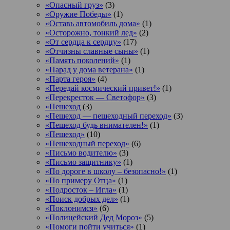
«Опасный груз»
(3)
«Оружие Победы»
(1)
«Оставь автомобиль дома»
(1)
«Осторожно, тонкий лед»
(2)
«От сердца к сердцу»
(17)
«Отчизны славные сыны»
(1)
«Память поколений»
(1)
«Парад у дома ветерана»
(1)
«Парта героя»
(4)
«Передай космический привет!»
(1)
«Перекресток — Светофор»
(3)
«Пешеход
(3)
«Пешеход — пешеходный переход»
(3)
«Пешеход будь внимателен!»
(1)
«Пешеход»
(10)
«Пешеходный переход»
(6)
«Письмо водителю»
(3)
«Письмо защитнику»
(1)
«По дороге в школу – безопасно!»
(1)
«По примеру Отца»
(1)
«Подросток ‒ Игла»
(1)
«Поиск добрых дел»
(1)
«Поклонимся»
(6)
«Полицейский Дед Мороз»
(5)
«Помоги пойти учиться»
(1)