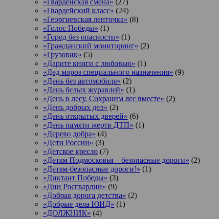
«Гвардейская смена»
(27)
«Гвардейский класс»
(24)
«Георгиевская ленточка»
(8)
«Голос Победы»
(1)
«Город без опасности»
(1)
«Гражданский мониторинг»
(2)
«Грузовик»
(5)
«Дарите книги с любовью»
(1)
«Дед мороз специального назначения»
(9)
«День без автомобиля»
(2)
«День белых журавлей»
(1)
«День в лесу. Сохраним лес вместе»
(2)
«День добрых дел»
(2)
«День открытых дверей»
(6)
«День памяти жертв ДТП»
(1)
«Дерево добра»
(4)
«Дети России»
(3)
«Детское кресло
(7)
«Детям Подмосковья – безопасные дороги»
(2)
«Детям-безопасные дороги!»
(1)
«Диктант Победы»
(3)
«Дни Росгвардии»
(9)
«Добрая дорога детства»
(2)
«Добрые дела ЮИД»
(1)
«ДОЛЖНИК»
(4)