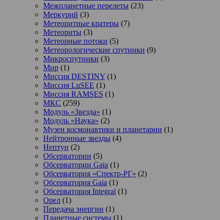
Межпланетные перелеты
(23)
Меркурий
(3)
Метеоритные кратеры
(7)
Метеориты
(3)
Метеорные потоки
(5)
Метеорологические спутники
(9)
Микроспутники
(3)
Мир
(1)
Миссия DESTINY
(1)
Миссия LuSEE
(1)
Миссия RAMSES
(1)
МКС
(259)
Модуль «Звезда»
(1)
Модуль «Наука»
(2)
Музеи космонавтики и планетарии
(1)
Нейтронные звезды
(4)
Нептун
(2)
Обсерватории
(5)
Обсерватории Gaia
(1)
Обсерватория «Спектр-РГ»
(2)
Обсерватория Gaia
(1)
Обсерватория Integral
(1)
Орел
(1)
Передача энергии
(1)
Планетные системы
(1)