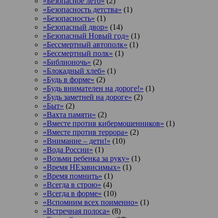
«Безопасное лето»
(2)
«Безопасность детства»
(1)
«Безопасность»
(1)
«Безопасный двор»
(14)
«Безопасный Новый год»
(1)
«Бессмертный автополк»
(1)
«Бессмертный полк»
(1)
«Библионочь»
(2)
«Блокадный хлеб»
(1)
«Будь в форме»
(2)
«Будь внимателен на дороге!»
(1)
«Будь заметней на дороге»
(2)
«Быт»
(2)
«Вахта памяти»
(2)
«Вместе против кибермошенников»
(1)
«Вместе против террора»
(2)
«Внимание – дети!»
(10)
«Вода России»
(1)
«Возьми ребенка за руку»
(1)
«Время НЕзависимых»
(1)
«Время помнить»
(1)
«Всегда в строю»
(4)
«Всегда в форме»
(10)
«Вспомним всех поименно»
(1)
«Встречная полоса»
(8)