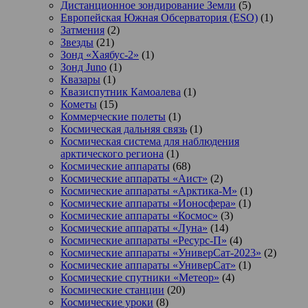
Дистанционное зондирование Земли
(5)
Европейская Южная Обсерватория (ESO)
(1)
Затмения
(2)
Звезды
(21)
Зонд «Хаябус-2»
(1)
Зонд Juno
(1)
Квазары
(1)
Квазиспутник Камоалева
(1)
Кометы
(15)
Коммерческие полеты
(1)
Космическая дальняя связь
(1)
Космическая система для наблюдения
арктического региона
(1)
Космические аппараты
(68)
Космические аппараты «Аист»
(2)
Космические аппараты «Арктика-М»
(1)
Космические аппараты «Ионосфера»
(1)
Космические аппараты «Космос»
(3)
Космические аппараты «Луна»
(14)
Космические аппараты «Ресурс-П»
(4)
Космические аппараты «УниверСат-2023»
(2)
Космические аппараты «УниверСат»
(1)
Космические спутники «Метеор»
(4)
Космические станции
(20)
Космические уроки
(8)