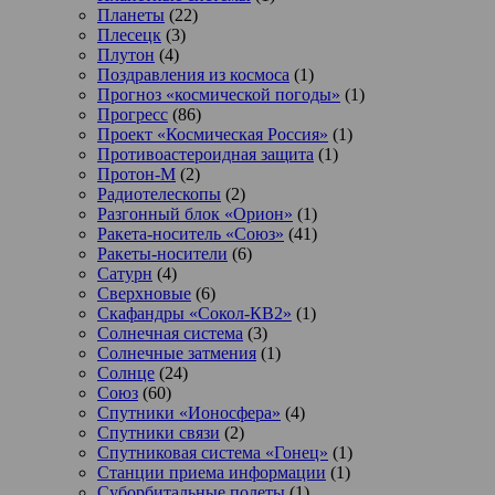
Планеты
(22)
Плесецк
(3)
Плутон
(4)
Поздравления из космоса
(1)
Прогноз «космической погоды»
(1)
Прогресс
(86)
Проект «Космическая Россия»
(1)
Противоастероидная защита
(1)
Протон-М
(2)
Радиотелескопы
(2)
Разгонный блок «Орион»
(1)
Ракета-носитель «Союз»
(41)
Ракеты-носители
(6)
Сатурн
(4)
Сверхновые
(6)
Скафандры «Сокол-КВ2»
(1)
Солнечная система
(3)
Солнечные затмения
(1)
Солнце
(24)
Союз
(60)
Спутники «Ионосфера»
(4)
Спутники связи
(2)
Спутниковая система «Гонец»
(1)
Станции приема информации
(1)
Суборбитальные полеты
(1)