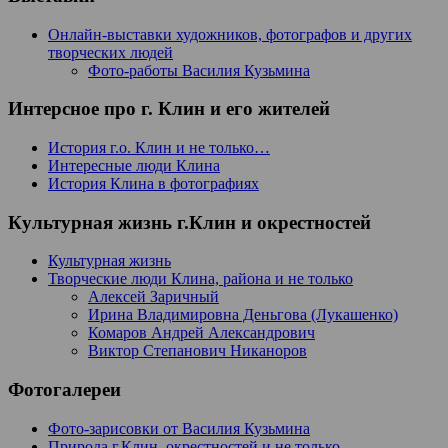
Онлайн-выставки художников, фотографов и других
творческих людей
Фото-работы Василия Кузьмина
Интерсное про г. Клин и его жителей
История г.о. Клин и не только…
Интересные люди Клина
История Клина в фотографиях
Культурная жизнь г.Клин и окрестностей
Культурная жизнь
Творческие люди Клина, района и не только
Алексей Заричный
Ирина Владимировна Деньгова (Лукашенко)
Комаров Андрей Александрович
Виктор Степанович Никаноров
Фотогалереи
Фото-зарисовки от Василия Кузьмина
Природа г.Клин, окрестностей и не только…