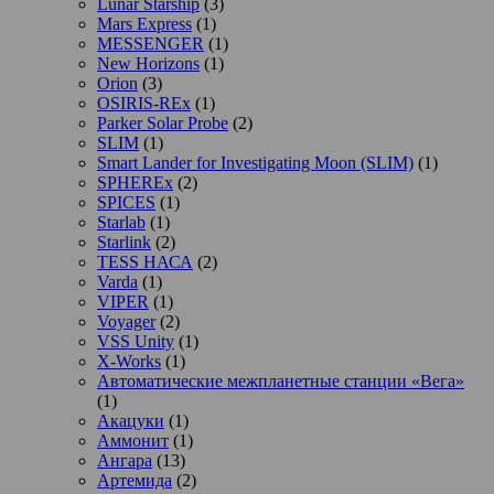
Lunar Starship
(3)
Mars Express
(1)
MESSENGER
(1)
New Horizons
(1)
Orion
(3)
OSIRIS-REx
(1)
Parker Solar Probe
(2)
SLIM
(1)
Smart Lander for Investigating Moon (SLIM)
(1)
SPHEREx
(2)
SPICES
(1)
Starlab
(1)
Starlink
(2)
TESS НАСА
(2)
Varda
(1)
VIPER
(1)
Voyager
(2)
VSS Unity
(1)
X-Works
(1)
Автоматические межпланетные станции «Вега»
(1)
Акацуки
(1)
Аммонит
(1)
Ангара
(13)
Артемида
(2)