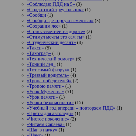
«Соблюдаю ПДД на 5»
(3)
«Солдатский треугольник»
(1)
«Сообщи
(1)
«Сообщи где торгуют смертью»
(3)
«Сохраним лес»
(1)
«Стань заметней на дороге»
(2)
«Стимул мечты это сам ты»
(1)
«Студенческий десант»
(4)
«Такси»
(5)
«Тахограф»
(11)
«Технический осмотр»
(6)
«Тонкий лед»
(1)
«Тот самый физрук»
(1)
«Трезвый водитель»
(4)
«Тропа победителей»
(2)
«Тропою памяти»
(1)
«Урок Мужества»
(51)
«Урок памяти»
(1)
«Уроки безопасности»
(15)
«Учебный год впереди – повторяем ПДД»
(1)
«Цветы для автоледи»
(1)
«Чистое поколение»
(2)
«Читаем Сараева»
(1)
«Шаг в науку»
(1)
«Шанс»
(1)