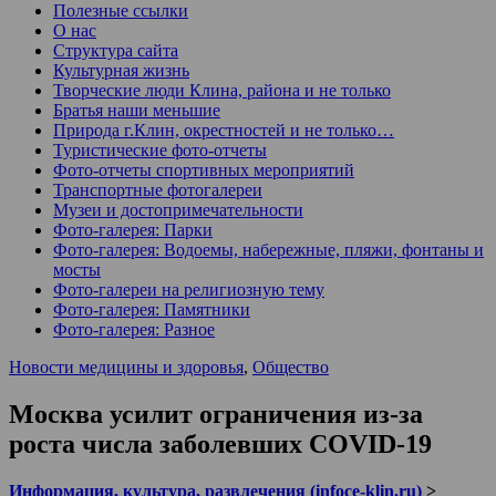
Полезные ссылки
О нас
Структура сайта
Культурная жизнь
Творческие люди Клина, района и не только
Братья наши меньшие
Природа г.Клин, окрестностей и не только…
Туристические фото-отчеты
Фото-отчеты спортивных мероприятий
Транспортные фотогалереи
Музеи и достопримечательности
Фото-галерея: Парки
Фото-галерея: Водоемы, набережные, пляжи, фонтаны и
мосты
Фото-галереи на религиозную тему
Фото-галерея: Памятники
Фото-галерея: Разное
Новости медицины и здоровья
,
Общество
Москва усилит ограничения из-за
роста числа заболевших COVID-19
Информация, культура, развлечения (infoce-klin.ru)
>