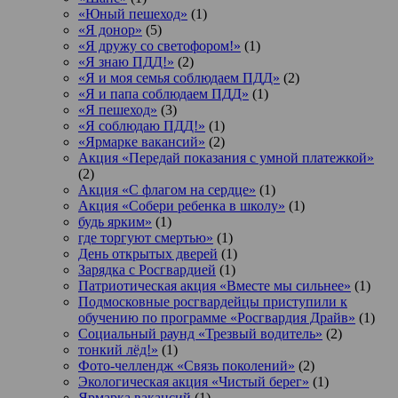
«Юный пешеход»
(1)
«Я донор»
(5)
«Я дружу со светофором!»
(1)
«Я знаю ПДД!»
(2)
«Я и моя семья соблюдаем ПДД»
(2)
«Я и папа соблюдаем ПДД»
(1)
«Я пешеход»
(3)
«Я соблюдаю ПДД!»
(1)
«Ярмарке вакансий»
(2)
Акция «Передай показания с умной платежкой»
(2)
Акция «С флагом на сердце»
(1)
Акция «Собери ребенка в школу»
(1)
будь ярким»
(1)
где торгуют смертью»
(1)
День открытых дверей
(1)
Зарядка с Росгвардией
(1)
Патриотическая акция «Вместе мы сильнее»
(1)
Подмосковные росгвардейцы приступили к
обучению по программе «Росгвардия Драйв»
(1)
Социальный раунд «Трезвый водитель»
(2)
тонкий лёд!»
(1)
Фото-челлендж «Связь поколений»
(2)
Экологическая акция «Чистый берег»
(1)
Ярмарка вакансий
(1)