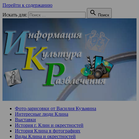
Перейти к содержанию

Искать для:
Поиск
Фото-зарисовки от Василия Кузьмина
Интересные люди Клина
Выставки
История г. Клин и окрестностей
История Клина в фотографиях
Виды Клина и окрестностей