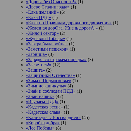
«Дорога без Опасности!»
(1)
«Древо Сталинграда»
(1)
«Елка желаний»
(6)
«Ёлка ПДД»
(1)
«Елка по Правилам дорожного движения»
(1)
«Железная дорОга. Жизнь дорогА!»
(1)
«Жилой сектор»
(2)
«Журавли Победы»
(1)
«Завтра была война»
(1)
«Заметный пешеход»
(1)
«Зарница»
(3)
«Зарядка со стражем порядка»
(3)
«Засветись!»
(12)
«Защита»
(2)
«Защитники Отечества»
(1)
«Зима в Подмосковье»
(1)
«Зимние каникулы»
(4)
«Знай и соблюдай ПДД»
(1)
«Знай наших»
(42)
«Изучаем ПДД»
(1)
«Кадетская весна»
(1)
«Кадетская слава»
(1)
«Каникулы с Росгвардией»
(45)
«Коробка добра»
(1)
«Лес Победы»
(8)