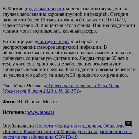
В Москве
продолжается рост
количества подтвержденных
случаев заболевания коронавирусной инфекцией. Сегодня
развернуто более 15 тысяч коек для больных с COVID-19,
задействовано 70 процентов этого фонда. При необходимости
медики могут использовать коечный резерв.
В столице уже
действуют меры
для борьбы с
распространением коронавирусной инфекции. В
общественных местах необходимо надевать маску и печатки,
соблюдать социальную дистанцию. Людям старше 65 лет и
тем, у кого есть хронические заболевания рекомендуют
соблюдать домашний режим. Работодатели обязаны перевести
на удаленную работу минимум 30 процентов сотрудников.
Указ Мэра Москвы «
О внесении изменения в Указ Мэра
Москвы от 8 июня 2020 г. № 68-УМ
»
Фото:
Ю. Иванко. Mos.ru
Источник:
www.mos.ru
comment
Опубликовано
Новости медицины и здоровья
,
Общество
Оставить Комментарий
на Москва усилит ограничения из-за
роста числа заболевших COVID-19