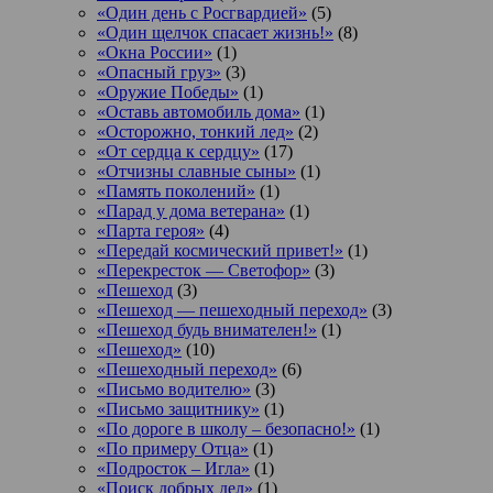
«Один день с Росгвардией»
(5)
«Один щелчок спасает жизнь!»
(8)
«Окна России»
(1)
«Опасный груз»
(3)
«Оружие Победы»
(1)
«Оставь автомобиль дома»
(1)
«Осторожно, тонкий лед»
(2)
«От сердца к сердцу»
(17)
«Отчизны славные сыны»
(1)
«Память поколений»
(1)
«Парад у дома ветерана»
(1)
«Парта героя»
(4)
«Передай космический привет!»
(1)
«Перекресток — Светофор»
(3)
«Пешеход
(3)
«Пешеход — пешеходный переход»
(3)
«Пешеход будь внимателен!»
(1)
«Пешеход»
(10)
«Пешеходный переход»
(6)
«Письмо водителю»
(3)
«Письмо защитнику»
(1)
«По дороге в школу – безопасно!»
(1)
«По примеру Отца»
(1)
«Подросток ‒ Игла»
(1)
«Поиск добрых дел»
(1)