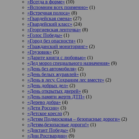
«Всегда в форме»
(10)
«Вспомним всех поименно»
(1)
«Встречная полоса»
(8)
«Гвардейская смена»
(27)
«Гвардейский класс»
(24)
«Георгиевская ленточка»
(8)
«Голос Победы»
(1)
«Город без опасности»
(1)
«Гражданский мониторинг»
(2)
«Грузовик»
(5)
«Дарите книги с любовью»
(1)
«Дед мороз специального назначения»
(9)
«День без автомобиля»
(2)
«День белых журавлей»
(1)
«День в лесу. Сохраним лес вместе»
(2)
«День добрых дел»
(2)
«День открытых дверей»
(6)
«День памяти жертв ДТП»
(1)
«Дерево добра»
(4)
«Дети России»
(3)
«Детское кресло
(7)
«Детям Подмосковья – безопасные дороги»
(2)
«Детям-безопасные дороги!»
(1)
«Диктант Победы»
(3)
«Дни Росгвардии»
(9)