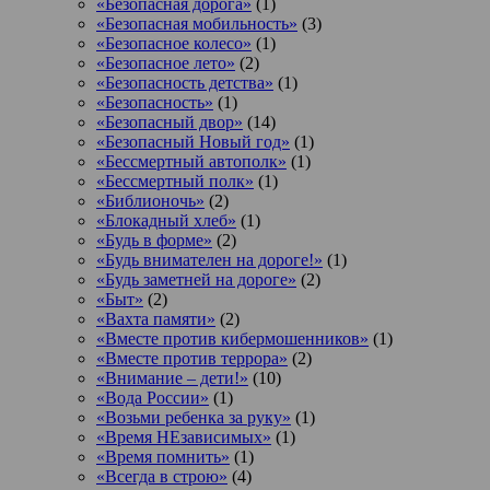
«Безопасная дорога»
(1)
«Безопасная мобильность»
(3)
«Безопасное колесо»
(1)
«Безопасное лето»
(2)
«Безопасность детства»
(1)
«Безопасность»
(1)
«Безопасный двор»
(14)
«Безопасный Новый год»
(1)
«Бессмертный автополк»
(1)
«Бессмертный полк»
(1)
«Библионочь»
(2)
«Блокадный хлеб»
(1)
«Будь в форме»
(2)
«Будь внимателен на дороге!»
(1)
«Будь заметней на дороге»
(2)
«Быт»
(2)
«Вахта памяти»
(2)
«Вместе против кибермошенников»
(1)
«Вместе против террора»
(2)
«Внимание – дети!»
(10)
«Вода России»
(1)
«Возьми ребенка за руку»
(1)
«Время НЕзависимых»
(1)
«Время помнить»
(1)
«Всегда в строю»
(4)