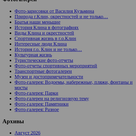
Фото-зарисовки от Василия Кузьмина
Природа г.Клин, окрестностей и не только…
Братья наши меньшие
История Клина в фотографиях
Виды Клина и окрестностей
Спортивная жизнь в г.о.Клин
Интересные люди Клина
История г.о. Клин и не только…
Культурная жизнь
Туристические фото-отчеты
Фото-отчеты спортивных мероприятий
Транспортные фотогалереи
Музеи и достопримечательности
Фото-галерея: Водоемы, набережные, пляжи, фонтаны и
мосты
Фото-галерея: Парки
Фото-галереи на религиозную тему
Фото-галерея: Памятники
Фото-галерея: Разное
Архивы
Август 2026