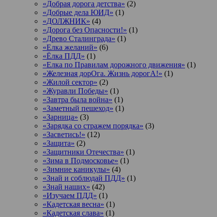
«Добрая дорога детства»
(2)
«Добрые дела ЮИД»
(1)
«ДОЛЖНИК»
(4)
«Дорога без Опасности!»
(1)
«Древо Сталинграда»
(1)
«Елка желаний»
(6)
«Ёлка ПДД»
(1)
«Елка по Правилам дорожного движения»
(1)
«Железная дорОга. Жизнь дорогА!»
(1)
«Жилой сектор»
(2)
«Журавли Победы»
(1)
«Завтра была война»
(1)
«Заметный пешеход»
(1)
«Зарница»
(3)
«Зарядка со стражем порядка»
(3)
«Засветись!»
(12)
«Защита»
(2)
«Защитники Отечества»
(1)
«Зима в Подмосковье»
(1)
«Зимние каникулы»
(4)
«Знай и соблюдай ПДД»
(1)
«Знай наших»
(42)
«Изучаем ПДД»
(1)
«Кадетская весна»
(1)
«Кадетская слава»
(1)