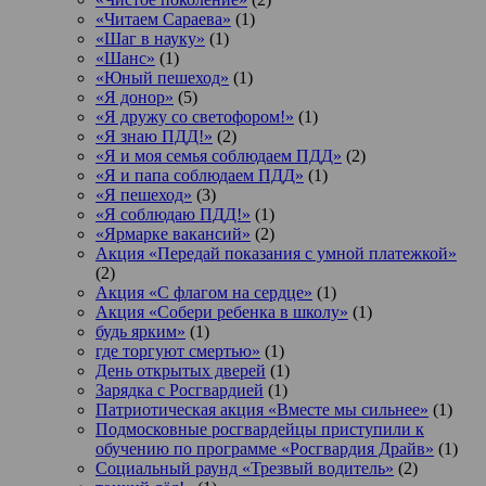
«Читаем Сараева»
(1)
«Шаг в науку»
(1)
«Шанс»
(1)
«Юный пешеход»
(1)
«Я донор»
(5)
«Я дружу со светофором!»
(1)
«Я знаю ПДД!»
(2)
«Я и моя семья соблюдаем ПДД»
(2)
«Я и папа соблюдаем ПДД»
(1)
«Я пешеход»
(3)
«Я соблюдаю ПДД!»
(1)
«Ярмарке вакансий»
(2)
Акция «Передай показания с умной платежкой»
(2)
Акция «С флагом на сердце»
(1)
Акция «Собери ребенка в школу»
(1)
будь ярким»
(1)
где торгуют смертью»
(1)
День открытых дверей
(1)
Зарядка с Росгвардией
(1)
Патриотическая акция «Вместе мы сильнее»
(1)
Подмосковные росгвардейцы приступили к
обучению по программе «Росгвардия Драйв»
(1)
Социальный раунд «Трезвый водитель»
(2)