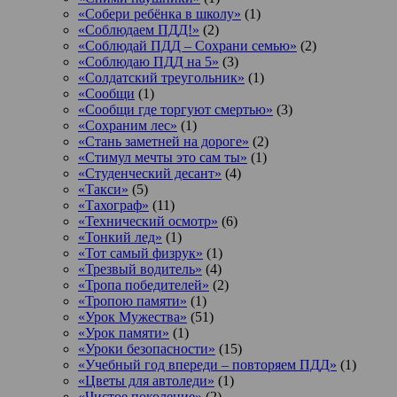
«Собери ребёнка в школу»
(1)
«Соблюдаем ПДД!»
(2)
«Соблюдай ПДД – Сохрани семью»
(2)
«Соблюдаю ПДД на 5»
(3)
«Солдатский треугольник»
(1)
«Сообщи
(1)
«Сообщи где торгуют смертью»
(3)
«Сохраним лес»
(1)
«Стань заметней на дороге»
(2)
«Стимул мечты это сам ты»
(1)
«Студенческий десант»
(4)
«Такси»
(5)
«Тахограф»
(11)
«Технический осмотр»
(6)
«Тонкий лед»
(1)
«Тот самый физрук»
(1)
«Трезвый водитель»
(4)
«Тропа победителей»
(2)
«Тропою памяти»
(1)
«Урок Мужества»
(51)
«Урок памяти»
(1)
«Уроки безопасности»
(15)
«Учебный год впереди – повторяем ПДД»
(1)
«Цветы для автоледи»
(1)
«Чистое поколение»
(2)