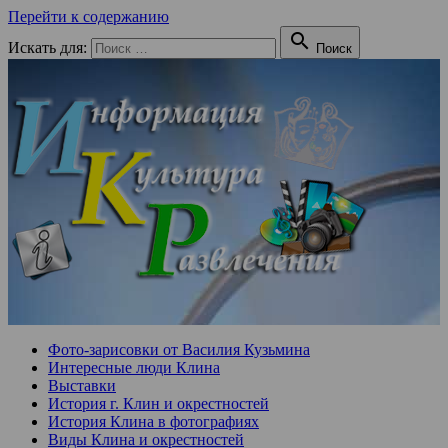
Перейти к содержанию

Искать для:
Поиск
Фото-зарисовки от Василия Кузьмина
Интересные люди Клина
Выставки
История г. Клин и окрестностей
История Клина в фотографиях
Виды Клина и окрестностей