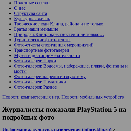
Полезные ссылки
О нас
Структура сайта
Культурная жизнь
Творческие люди Клина, района и не только
Братья наши меньшие
Природа г.Клин, окрестностей и не только…
Туристические фото-отчеты
Фото-отчеты спортивных мероприятий
Транспортные фотогалереи
Музеи и достопримечательности
Фото-галерея: Парки
Фото-галерея: Водоемы, набережные, пляжи, фонтаны и
мосты
Фото-галереи на религиозную тему
Фото-галерея: Памятники
Фото-галерея: Разное
Новости компьютерных игр
,
Новости мобильных устройств
Журналисты показали PlayStation 5 на
подробных фото
Информация, культура, развлечения (infoce-klin.ru)
>