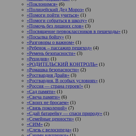
«Поклонимся»
(6)
«Полицейский Дед Мороз»
(5)
«Помоги пойти учиться»
(1)
«Помоги собраться в школу»
(1)
«Помочь без лишних слов»
(3)
«Посвящение первоклассников в пешеходы»
(1)
«Посылка бойцу»
(1)
«Разговоры о важном»
(1)
«Ребенок – пассажир пешеход»
(4)
«Ремень безопасности»
(3)
«Рецидив»
(1)
«РОДИТЕЛЬСКИЙ КОНТРОЛЬ»
(1)
«Ромашка безопасности»
(2)
«Росгвардия Драйв»
(3)
«Росгвардия. В особых условиях»
(1)
«Россия — страна героев!»
(1)
«Сад памяти»
(1)
«Свеча памяти»
(6)
«Своих не бросаем»
(1)
«Связь поколений»
(7)
«Сдай батарейку — спаси природу»
(1)
«Семейные ценности»
(1)
«СИМ»
(2)
«Слезь с велосипеда»
(1)
«Сними наушники»
(1)