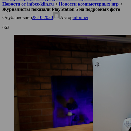
Новости от infoce-klin.ru
>
Новости компьютерных игр
>
Журналисты показали PlayStation 5 на подробных фото
Опубликовано
28.10.2020
Автор
informer
663