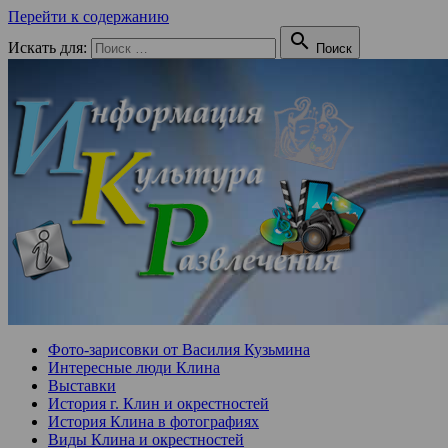
Перейти к содержанию

Искать для:
Поиск
Фото-зарисовки от Василия Кузьмина
Интересные люди Клина
Выставки
История г. Клин и окрестностей
История Клина в фотографиях
Виды Клина и окрестностей