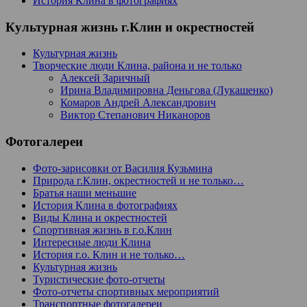
История Клина в фотографиях
Культурная жизнь г.Клин и окрестностей
Культурная жизнь
Творческие люди Клина, района и не только
Алексей Заричный
Ирина Владимировна Деньгова (Лукашенко)
Комаров Андрей Александрович
Виктор Степанович Никаноров
Фотогалереи
Фото-зарисовки от Василия Кузьмина
Природа г.Клин, окрестностей и не только…
Братья наши меньшие
История Клина в фотографиях
Виды Клина и окрестностей
Спортивная жизнь в г.о.Клин
Интересные люди Клина
История г.о. Клин и не только…
Культурная жизнь
Туристические фото-отчеты
Фото-отчеты спортивных мероприятий
Транспортные фотогалереи