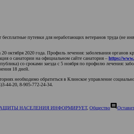
 бесплатные путевки для неработающих ветеранов труда (не инв
а 20 октября 2020 года. Профиль лечения: заболевания органов 
ция о санатории на официальном сайте санатория –
https://www
спублика) со сроками заезда с 5 ноября по профилю лечения: з
ения 18 дней.
ориях необходимо обратиться в Клинское управление социальной
)3-44-20, 8-905-772-24-34.
comment
ЗАЩИТЫ НАСЕЛЕНИЯ ИНФОРМИРУЕТ
,
Общество
Остави