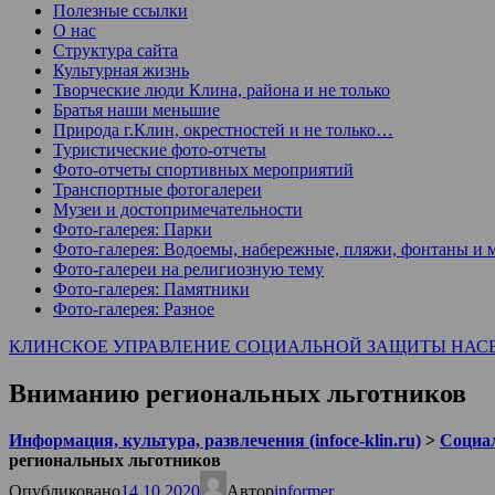
Полезные ссылки
О нас
Структура сайта
Культурная жизнь
Творческие люди Клина, района и не только
Братья наши меньшие
Природа г.Клин, окрестностей и не только…
Туристические фото-отчеты
Фото-отчеты спортивных мероприятий
Транспортные фотогалереи
Музеи и достопримечательности
Фото-галерея: Парки
Фото-галерея: Водоемы, набережные, пляжи, фонтаны и 
Фото-галереи на религиозную тему
Фото-галерея: Памятники
Фото-галерея: Разное
КЛИНСКОЕ УПРАВЛЕНИЕ СОЦИАЛЬНОЙ ЗАЩИТЫ НАС
Вниманию региональных льготников
Информация, культура, развлечения (infoce-klin.ru)
>
Социа
региональных льготников
Опубликовано
14.10.2020
Автор
informer