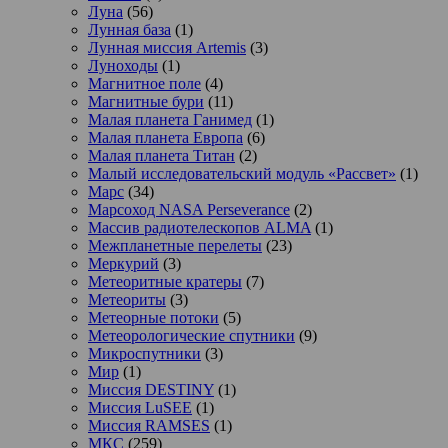
Луна
(56)
Лунная база
(1)
Лунная миссия Artemis
(3)
Луноходы
(1)
Магнитное поле
(4)
Магнитные бури
(11)
Малая планета Ганимед
(1)
Малая планета Европа
(6)
Малая планета Титан
(2)
Малый исследовательский модуль «Рассвет»
(1)
Марс
(34)
Марсоход NASA Perseverance
(2)
Массив радиотелескопов ALMA
(1)
Межпланетные перелеты
(23)
Меркурий
(3)
Метеоритные кратеры
(7)
Метеориты
(3)
Метеорные потоки
(5)
Метеорологические спутники
(9)
Микроспутники
(3)
Мир
(1)
Миссия DESTINY
(1)
Миссия LuSEE
(1)
Миссия RAMSES
(1)
МКС
(259)