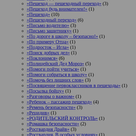
«Пешеход — пешеходный переход»
(3)
«Пешеход будь внимателен!»
(1)
«Пешеход»
(10)
«Пешеходный переход»
(6)
«Письмо водителю»
(3)
«Письмо защитнику»
(1)
«По дороге в школу – безопасно!»
(1)
«По примеру Отца»
(1)
«Подросток ‒ Игла»
(1)
«Поиск добрых дел»
(1)
«Поклонимся»
(6)
«Полицейский Дед Мороз»
(5)
«Помоги пойти учиться»
(1)
«Помоги собраться в школу»
(1)
«Помочь без лишних слов»
(3)
«Посвящение первоклассников в пешеходы»
(1)
«Посылка бойцу»
(1)
«Разговоры о важном»
(1)
«Ребенок – пассажир пешеход»
(4)
«Ремень безопасности»
(3)
«Рецидив»
(1)
«РОДИТЕЛЬСКИЙ КОНТРОЛЬ»
(1)
«Ромашка безопасности»
(2)
«Росгвардия Драйв»
(3)
«Росгвардия. В особых условиях»
(1)