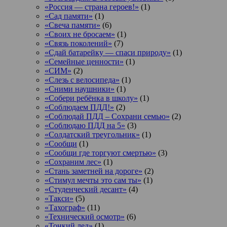
«Россия — страна героев!»
(1)
«Сад памяти»
(1)
«Свеча памяти»
(6)
«Своих не бросаем»
(1)
«Связь поколений»
(7)
«Сдай батарейку — спаси природу»
(1)
«Семейные ценности»
(1)
«СИМ»
(2)
«Слезь с велосипеда»
(1)
«Сними наушники»
(1)
«Собери ребёнка в школу»
(1)
«Соблюдаем ПДД!»
(2)
«Соблюдай ПДД – Сохрани семью»
(2)
«Соблюдаю ПДД на 5»
(3)
«Солдатский треугольник»
(1)
«Сообщи
(1)
«Сообщи где торгуют смертью»
(3)
«Сохраним лес»
(1)
«Стань заметней на дороге»
(2)
«Стимул мечты это сам ты»
(1)
«Студенческий десант»
(4)
«Такси»
(5)
«Тахограф»
(11)
«Технический осмотр»
(6)
«Тонкий лед»
(1)