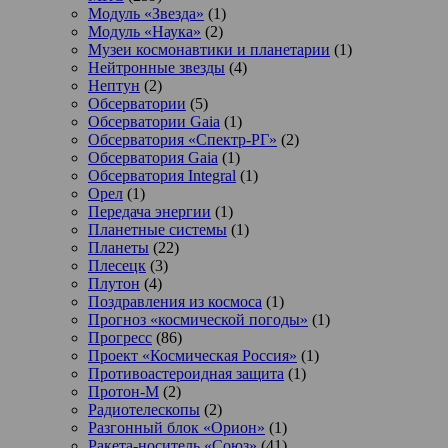
Модуль «Звезда»
(1)
Модуль «Наука»
(2)
Музеи космонавтики и планетарии
(1)
Нейтронные звезды
(4)
Нептун
(2)
Обсерватории
(5)
Обсерватории Gaia
(1)
Обсерватория «Спектр-РГ»
(2)
Обсерватория Gaia
(1)
Обсерватория Integral
(1)
Орел
(1)
Передача энергии
(1)
Планетные системы
(1)
Планеты
(22)
Плесецк
(3)
Плутон
(4)
Поздравления из космоса
(1)
Прогноз «космической погоды»
(1)
Прогресс
(86)
Проект «Космическая Россия»
(1)
Противоастероидная защита
(1)
Протон-М
(2)
Радиотелескопы
(2)
Разгонный блок «Орион»
(1)
Ракета-носитель «Союз»
(41)