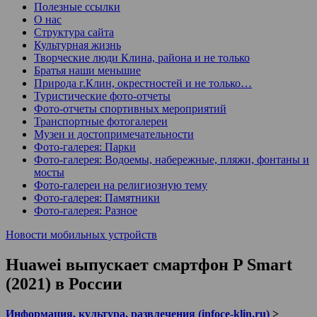
Полезные ссылки
О нас
Структура сайта
Культурная жизнь
Творческие люди Клина, района и не только
Братья наши меньшие
Природа г.Клин, окрестностей и не только…
Туристические фото-отчеты
Фото-отчеты спортивных мероприятий
Транспортные фотогалереи
Музеи и достопримечательности
Фото-галерея: Парки
Фото-галерея: Водоемы, набережные, пляжи, фонтаны и
мосты
Фото-галереи на религиозную тему
Фото-галерея: Памятники
Фото-галерея: Разное
Новости мобильных устройств
Huawei выпускает смартфон P Smart
(2021) в России
Информация, культура, развлечения (infoce-klin.ru)
>