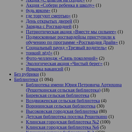
Акция «Собери ребенка в школу»
(1)
будь ярким»
(1)
где торгуют смертью»
(1)
День открытых дверей
(1)
Зарядка с Росгвардией
(1)
Патриотическая акция «Вместе мы сильнее»
(1)
Подмосковные росгвардейцы приступили к
обучению по программе «Росгвардия Драйв»
(1)
Социальный раунд «Трезвый водитель»
(2)
тонкий лёд!»
(1)
Фото-челлендж «Связь поколений»
(2)
Экологическая акция «Чистый берег»
(1)
Ярмарка вакансий
(1)
Без рубрики
(1)
Библиотеки
(1 094)
Библиотека имени Юрия Петровича Артюхина
(Решоткинская сельская библиотека)
(18)
Биревская сельская библиотека
(3)
Воздвиженская сельская библиотека
(4)
Воронинская сельская библиотека
(30)
Высоковская городская библиотека
(80)
Детская библиотека поселка Решоткино
(1)
Клинская городская библиотека №2
(100)
Клинская городская библиотека №6
(5)