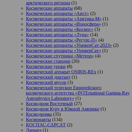
арктического региона
(1)
Космические аппараты
(68)
Космические аппараты «Аист»
(2)
Космические аппараты «Арктика-М»
(1)
Космические аппараты «Ионосфера»
(1)
Космические аппараты «Космос»
(3)
Космические аппараты «Луна»
(14)
Космические аппараты «Ресурс-П»
(4)
Космические аппараты «УниверСат-2023»
(2)
Космические аппараты «УниверСат»
(1)
Космические спутники «Метеор»
(4)
Космические станции
(20)
Космические уроки
(8)
Космический аппарат OSIRIS-REx
(1)
Космический диктант
(1)
Космический мусор
(3)
Космический телескоп Европейского
космического агентства «INTErnational Gamma-Ray
Astrophysics Laboratory»
(1)
Космодром Восточный
(27)
Космодром Куру в Южной Америке
(1)
Космодромы
(35)
Космонавты
(134)
КОСПАС-САРСАТ
(2)
Ланьюэ
(1)