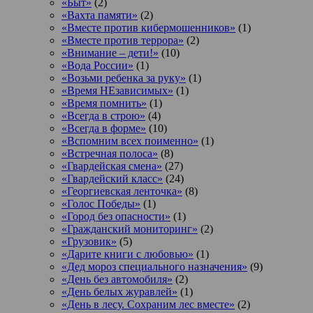
«Быт»
(2)
«Вахта памяти»
(2)
«Вместе против кибермошенников»
(1)
«Вместе против террора»
(2)
«Внимание – дети!»
(10)
«Вода России»
(1)
«Возьми ребенка за руку»
(1)
«Время НЕзависимых»
(1)
«Время помнить»
(1)
«Всегда в строю»
(4)
«Всегда в форме»
(10)
«Вспомним всех поименно»
(1)
«Встречная полоса»
(8)
«Гвардейская смена»
(27)
«Гвардейский класс»
(24)
«Георгиевская ленточка»
(8)
«Голос Победы»
(1)
«Город без опасности»
(1)
«Гражданский мониторинг»
(2)
«Грузовик»
(5)
«Дарите книги с любовью»
(1)
«Дед мороз специального назначения»
(9)
«День без автомобиля»
(2)
«День белых журавлей»
(1)
«День в лесу. Сохраним лес вместе»
(2)