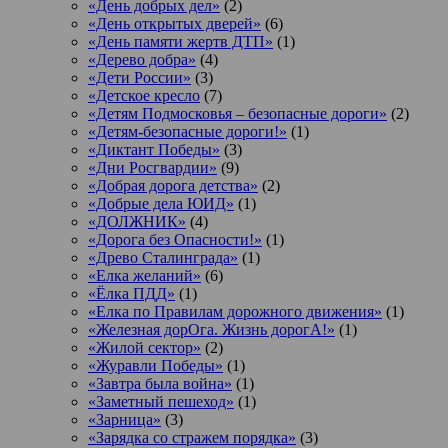
«День добрых дел»
(2)
«День открытых дверей»
(6)
«День памяти жертв ДТП»
(1)
«Дерево добра»
(4)
«Дети России»
(3)
«Детское кресло
(7)
«Детям Подмосковья – безопасные дороги»
(2)
«Детям-безопасные дороги!»
(1)
«Диктант Победы»
(3)
«Дни Росгвардии»
(9)
«Добрая дорога детства»
(2)
«Добрые дела ЮИД»
(1)
«ДОЛЖНИК»
(4)
«Дорога без Опасности!»
(1)
«Древо Сталинграда»
(1)
«Елка желаний»
(6)
«Ёлка ПДД»
(1)
«Елка по Правилам дорожного движения»
(1)
«Железная дорОга. Жизнь дорогА!»
(1)
«Жилой сектор»
(2)
«Журавли Победы»
(1)
«Завтра была война»
(1)
«Заметный пешеход»
(1)
«Зарница»
(3)
«Зарядка со стражем порядка»
(3)