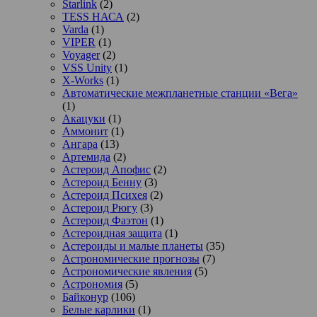
Starlink
(2)
TESS НАСА
(2)
Varda
(1)
VIPER
(1)
Voyager
(2)
VSS Unity
(1)
X-Works
(1)
Автоматические межпланетные станции «Вега»
(1)
Акацуки
(1)
Аммонит
(1)
Ангара
(13)
Артемида
(2)
Астероид Апофис
(2)
Астероид Бенну
(3)
Астероид Психея
(2)
Астероид Рюгу
(3)
Астероид Фаэтон
(1)
Астероидная защита
(1)
Астероиды и малые планеты
(35)
Астрономические прогнозы
(7)
Астрономические явления
(5)
Астрономия
(5)
Байконур
(106)
Белые карлики
(1)