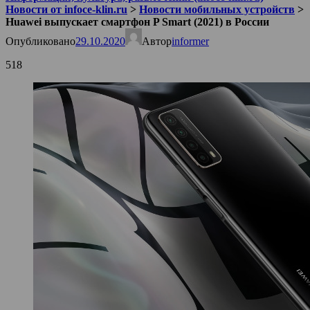
Новости от infoce-klin.ru
>
Новости мобильных устройств
>
Huawei выпускает смартфон P Smart (2021) в России
Опубликовано
29.10.2020
Автор
informer
518