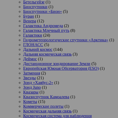
Бетельгейзе
(1)
Биоспутники
(1)
Биоспутники «Бион»
(5)
Буран
(1)
Венера
(12)
Галактика Андромеда
(2)
Галактика Млечный путь
(8)
Галактики
(24)
Гидрометеорологические спутники «Арктика»
(1)
ГЛОНАСС
(5)
Дальний космос
(144)
Дальняя космическая связь
(3)
Деймос
(1)
Дистанционное зондирование Земли
(5)
Европейская Южная Обсерватория (ESO)
(1)
Затмения
(2)
Звезды
(21)
Зонд «Хаябус-2»
(1)
Зонд Juno
(1)
Квазары
(1)
Квазиспутник Камоалева
(1)
Кометы
(15)
Коммерческие полеты
(1)
Космическая дальняя связь
(1)
Космическая система для наблюдения