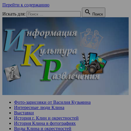
Перейти к содержанию

Искать для:
Поиск
Фото-зарисовки от Василия Кузьмина
Интересные люди Клина
Выставки
История г. Клин и окрестностей
История Клина в фотографиях
Виды Клина и окрестностей