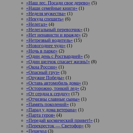
«Наш лес. Посади свое дерево»
(5)
«Наши семейные книги»
(1)
«Неделя мужества»
(1)
«Некуда спешить»
(6)
«Нелегал»
(4)
«Нелегальный перевозчик»
(1)
«Нет ненависти и вражде»
(2)
«Нетрезвый водитель»
(15)
«Новогоднее чудо»
(1)
«Ночь в парке»
(2)
«Один день с Росгвардией»
(5)
«Один щелчок спасает жизнь!»
(8)
«Окна России»
(1)
«Опасный груз»
(3)
«Оружие Победы»
(1)
«Оставь автомобиль дома»
(1)
«Осторожно, тонкий лед»
(2)
«От сердца к сердцу»
(17)
«Отчизны славные сыны»
(1)
«Память поколений»
(1)
«Парад у дома ветерана»
(1)
«Парта героя»
(4)
«Передай космический привет!»
(1)
«Перекресток — Светофор»
(3)
«Пешеход
(3)