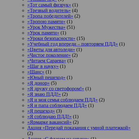
«Тот самый физрук»
(1)
«Трезвый водитель»
(4)
«Тропа победителей»
(2)
«Тропою памяти»
(1)
«Урок Мужества»
(51)
«Урок памяти»
(1)
«Уроки безопасности»
(15)
«Учебный год впереди – повторяем ПДД»
(1)
«Цветы для автоледи»
(1)
«Чистое поколение»
(2)
«Читаем Сараева»
(1)
«Шаг в науку»
(1)
«Шанс»
(1)
«Юный пешеход»
(1)
«Я донор»
(5)
«Я дружу со светофором!»
(1)
«Я знаю ПДД!»
(2)
«Я и моя семья соблюдаем ПДД»
(2)
«Я и папа соблюдаем ПДД»
(1)
«Я пешеход»
(3)
«Я соблюдаю ПДД!»
(1)
«Ярмарке вакансий»
(2)
Акция «Передай показания с умной платежкой»
(2)
Акция «С флагом на сердце»
(1)