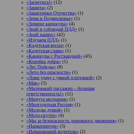
«Засветись!»
(12)
«Защита»
(2)
«Защитники Отечества»
(1)
«Зима в Подмосковье»
(1)
«Зимние каникулы»
(4)
«Знай и соблюдай ПДД»
(1)
«Знай наших»
(42)
«Изучаем ПДД»
(1)
«Кадетская весна»
(1)
«Кадетская слава»
(1)
«Каникулы с Росгвардией»
(45)
«Коробка добра»
(1)
«Лес Победы»
(8)
«Лето без опасности»
(1)
«Лови удачу с умной платежкой»
(2)
«Мак»
(5)
«Маленький пассажир – большая
ответственность!»
(11)
«Минута молчания»
(1)
«Многодетная Россия»
(1)
«Молоды душой»
(1)
«Мото-скутер»
(4)
«Мы за безопасность дорожного движения»
(1)
«Наркопритон»
(3)
«Начинающий водитель»
(2)