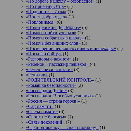
«По дороге в школу – безопасно!»
(1)
«По примеру Отца»
(1)
«Подросток ‒ Игла»
(1)
«Поиск добрых дел»
(1)
«Поклонимся»
(6)
«Полицейский Дед Мороз»
(5)
«Помоги пойти учиться»
(1)
«Помоги собраться в школу»
(1)
«Помочь без лишних слов»
(3)
«Посвящение первоклассников в пешеходы»
(1)
«Посылка бойцу»
(1)
«Разговоры о важном»
(1)
«Ребенок – пассажир пешеход»
(4)
«Ремень безопасности»
(3)
«Рецидив»
(1)
«РОДИТЕЛЬСКИЙ КОНТРОЛЬ»
(1)
«Ромашка безопасности»
(2)
«Росгвардия Драйв»
(3)
«Росгвардия. В особых условиях»
(1)
«Россия — страна героев!»
(1)
«Сад памяти»
(1)
«Свеча памяти»
(6)
«Своих не бросаем»
(1)
«Связь поколений»
(7)
«Сдай батарейку — спаси природу»
(1)