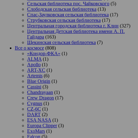
Сельская библиотека пос. Чайковского
(5)
Слободская сельская библиотека
(13)
Спас-Заулковская сельская библиотека
(17)
Струбковская сельская библиотека
(17)
Центральная городская библиотека г. Клин
(327)
Центральная Детская библиотека имени А. П.
Гайдара
(163)
Щекинская сельская библиотека
(7)
Все о космосе
(808)
«Кондор-ФКА»
(1)
ALMA
(1)
Apollo
(1)
ART-XC
(1)
Artemis
(6)
Blue Origin
(1)
Cassini
(3)
Chandrayaan
(1)
Crew Dragon
(17)
Cygnus
(1)
CZ-6C
(1)
DART
(2)
ESA NASA
(1)
Europa Clipper
(3)
ExoMars
(1)
Falcon
(5)