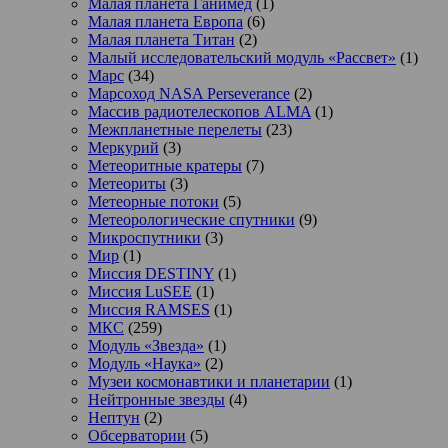
Малая планета Ганимед
(1)
Малая планета Европа
(6)
Малая планета Титан
(2)
Малый исследовательский модуль «Рассвет»
(1)
Марс
(34)
Марсоход NASA Perseverance
(2)
Массив радиотелескопов ALMA
(1)
Межпланетные перелеты
(23)
Меркурий
(3)
Метеоритные кратеры
(7)
Метеориты
(3)
Метеорные потоки
(5)
Метеорологические спутники
(9)
Микроспутники
(3)
Мир
(1)
Миссия DESTINY
(1)
Миссия LuSEE
(1)
Миссия RAMSES
(1)
МКС
(259)
Модуль «Звезда»
(1)
Модуль «Наука»
(2)
Музеи космонавтики и планетарии
(1)
Нейтронные звезды
(4)
Нептун
(2)
Обсерватории
(5)