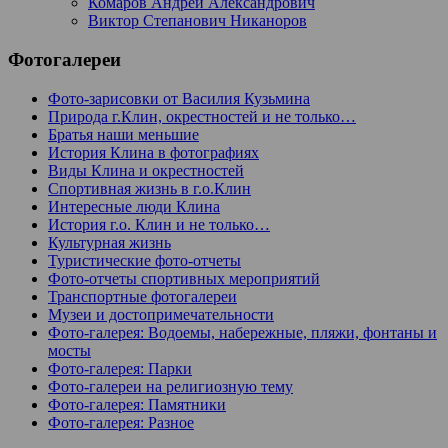
Комаров Андрей Александрович
Виктор Степанович Никаноров
Фотогалереи
Фото-зарисовки от Василия Кузьмина
Природа г.Клин, окрестностей и не только…
Братья наши меньшие
История Клина в фотографиях
Виды Клина и окрестностей
Спортивная жизнь в г.о.Клин
Интересные люди Клина
История г.о. Клин и не только…
Культурная жизнь
Туристические фото-отчеты
Фото-отчеты спортивных мероприятий
Транспортные фотогалереи
Музеи и достопримечательности
Фото-галерея: Водоемы, набережные, пляжи, фонтаны и
мосты
Фото-галерея: Парки
Фото-галереи на религиозную тему
Фото-галерея: Памятники
Фото-галерея: Разное