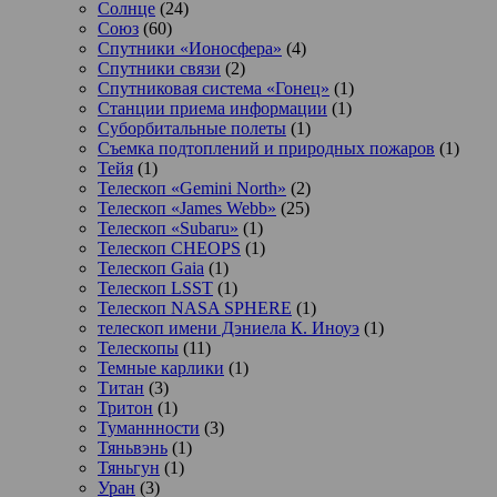
Солнце
(24)
Союз
(60)
Спутники «Ионосфера»
(4)
Спутники связи
(2)
Спутниковая система «Гонец»
(1)
Станции приема информации
(1)
Суборбитальные полеты
(1)
Съемка подтоплений и природных пожаров
(1)
Тейя
(1)
Телескоп «Gemini North»
(2)
Телескоп «James Webb»
(25)
Телескоп «Subaru»
(1)
Телескоп CHEOPS
(1)
Телескоп Gaia
(1)
Телескоп LSST
(1)
Телескоп NASA SPHERE
(1)
телескоп имени Дэниела К. Иноуэ
(1)
Телескопы
(11)
Темные карлики
(1)
Титан
(3)
Тритон
(1)
Туманнности
(3)
Тяньвэнь
(1)
Тяньгун
(1)
Уран
(3)