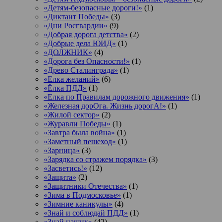
«Детям-безопасные дороги!»
(1)
«Диктант Победы»
(3)
«Дни Росгвардии»
(9)
«Добрая дорога детства»
(2)
«Добрые дела ЮИД»
(1)
«ДОЛЖНИК»
(4)
«Дорога без Опасности!»
(1)
«Древо Сталинграда»
(1)
«Елка желаний»
(6)
«Ёлка ПДД»
(1)
«Елка по Правилам дорожного движения»
(1)
«Железная дорОга. Жизнь дорогА!»
(1)
«Жилой сектор»
(2)
«Журавли Победы»
(1)
«Завтра была война»
(1)
«Заметный пешеход»
(1)
«Зарница»
(3)
«Зарядка со стражем порядка»
(3)
«Засветись!»
(12)
«Защита»
(2)
«Защитники Отечества»
(1)
«Зима в Подмосковье»
(1)
«Зимние каникулы»
(4)
«Знай и соблюдай ПДД»
(1)
«Знай наших»
(42)