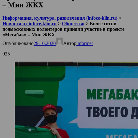
– Мин ЖКХ
Информация, культура, развлечения (infoce-klin.ru)
>
Новости от infoce-klin.ru
>
Общество
>
Более сотни
подмосковных волонтеров приняли участие в проекте
«Мегабак» – Мин ЖКХ
Опубликовано
29.10.2020
Автор
informer
925