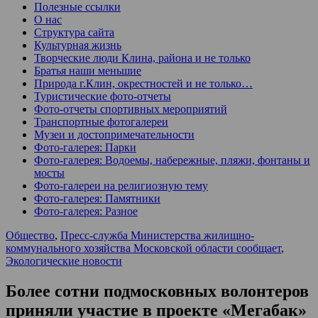
Полезные ссылки
О нас
Структура сайта
Культурная жизнь
Творческие люди Клина, района и не только
Братья наши меньшие
Природа г.Клин, окрестностей и не только…
Туристические фото-отчеты
Фото-отчеты спортивных мероприятий
Транспортные фотогалереи
Музеи и достопримечательности
Фото-галерея: Парки
Фото-галерея: Водоемы, набережные, пляжи, фонтаны и
мосты
Фото-галереи на религиозную тему
Фото-галерея: Памятники
Фото-галерея: Разное
Общество
,
Пресс-служба Министерства жилищно-
коммунального хозяйства Московской области сообщает
,
Экологические новости
Более сотни подмосковных волонтеров
приняли участие в проекте «Мегабак»