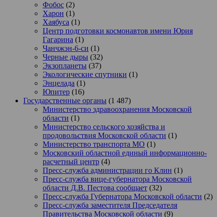
Фобос
(2)
Харон
(1)
Хаябуса
(1)
Центр подготовки космонавтов имени Юрия
Гагарина
(1)
Чанчжэн-6-си
(1)
Черные дыры
(32)
Экзопланеты
(37)
Экологические спутники
(1)
Энцелада
(1)
Юпитер
(16)
Государственные органы
(1 487)
Министерство здравоохранения Московской
области
(1)
Министерство сельского хозяйства и
продовольствия Московской области
(1)
Министерство транспорта МО
(1)
Московский областной единый информационно-
расчетный центр
(4)
Пресс-служба администрации го Клин
(1)
Пресс-служба вице-губернатора Московской
области Д.В. Пестова сообщает
(32)
Пресс-служба Губернатора Московской области
(2)
Пресс-служба заместителя Председателя
Правительства Московской области
(9)