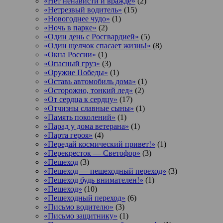
«Нет ненависти и вражде»
(2)
«Нетрезвый водитель»
(15)
«Новогоднее чудо»
(1)
«Ночь в парке»
(2)
«Один день с Росгвардией»
(5)
«Один щелчок спасает жизнь!»
(8)
«Окна России»
(1)
«Опасный груз»
(3)
«Оружие Победы»
(1)
«Оставь автомобиль дома»
(1)
«Осторожно, тонкий лед»
(2)
«От сердца к сердцу»
(17)
«Отчизны славные сыны»
(1)
«Память поколений»
(1)
«Парад у дома ветерана»
(1)
«Парта героя»
(4)
«Передай космический привет!»
(1)
«Перекресток — Светофор»
(3)
«Пешеход
(3)
«Пешеход — пешеходный переход»
(3)
«Пешеход будь внимателен!»
(1)
«Пешеход»
(10)
«Пешеходный переход»
(6)
«Письмо водителю»
(3)
«Письмо защитнику»
(1)