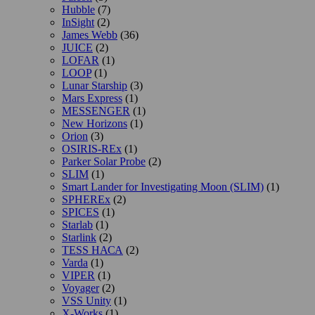
Hubble
(7)
InSight
(2)
James Webb
(36)
JUICE
(2)
LOFAR
(1)
LOOP
(1)
Lunar Starship
(3)
Mars Express
(1)
MESSENGER
(1)
New Horizons
(1)
Orion
(3)
OSIRIS-REx
(1)
Parker Solar Probe
(2)
SLIM
(1)
Smart Lander for Investigating Moon (SLIM)
(1)
SPHEREx
(2)
SPICES
(1)
Starlab
(1)
Starlink
(2)
TESS НАСА
(2)
Varda
(1)
VIPER
(1)
Voyager
(2)
VSS Unity
(1)
X-Works
(1)