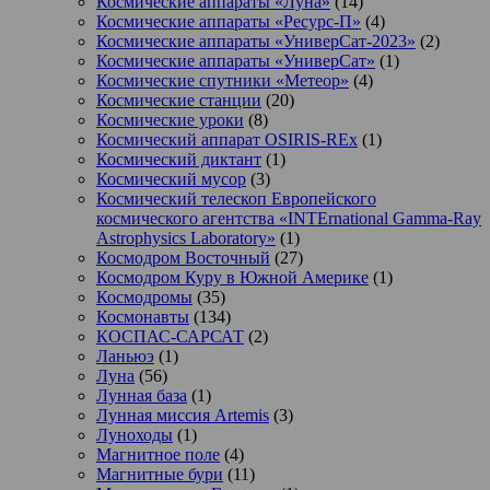
Космические аппараты «Луна»
(14)
Космические аппараты «Ресурс-П»
(4)
Космические аппараты «УниверСат-2023»
(2)
Космические аппараты «УниверСат»
(1)
Космические спутники «Метеор»
(4)
Космические станции
(20)
Космические уроки
(8)
Космический аппарат OSIRIS-REx
(1)
Космический диктант
(1)
Космический мусор
(3)
Космический телескоп Европейского
космического агентства «INTErnational Gamma-Ray
Astrophysics Laboratory»
(1)
Космодром Восточный
(27)
Космодром Куру в Южной Америке
(1)
Космодромы
(35)
Космонавты
(134)
КОСПАС-САРСАТ
(2)
Ланьюэ
(1)
Луна
(56)
Лунная база
(1)
Лунная миссия Artemis
(3)
Луноходы
(1)
Магнитное поле
(4)
Магнитные бури
(11)