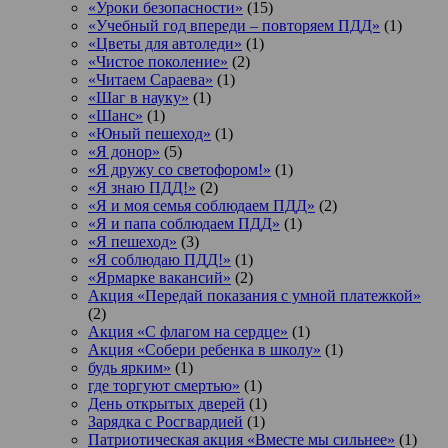
«Уроки безопасности»
(15)
«Учебный год впереди – повторяем ПДД»
(1)
«Цветы для автоледи»
(1)
«Чистое поколение»
(2)
«Читаем Сараева»
(1)
«Шаг в науку»
(1)
«Шанс»
(1)
«Юный пешеход»
(1)
«Я донор»
(5)
«Я дружу со светофором!»
(1)
«Я знаю ПДД!»
(2)
«Я и моя семья соблюдаем ПДД»
(2)
«Я и папа соблюдаем ПДД»
(1)
«Я пешеход»
(3)
«Я соблюдаю ПДД!»
(1)
«Ярмарке вакансий»
(2)
Акция «Передай показания с умной платежкой»
(2)
Акция «С флагом на сердце»
(1)
Акция «Собери ребенка в школу»
(1)
будь ярким»
(1)
где торгуют смертью»
(1)
День открытых дверей
(1)
Зарядка с Росгвардией
(1)
Патриотическая акция «Вместе мы сильнее»
(1)