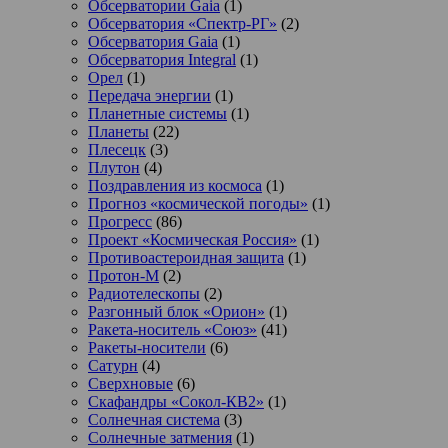
Обсерватории Gaia
(1)
Обсерватория «Спектр-РГ»
(2)
Обсерватория Gaia
(1)
Обсерватория Integral
(1)
Орел
(1)
Передача энергии
(1)
Планетные системы
(1)
Планеты
(22)
Плесецк
(3)
Плутон
(4)
Поздравления из космоса
(1)
Прогноз «космической погоды»
(1)
Прогресс
(86)
Проект «Космическая Россия»
(1)
Противоастероидная защита
(1)
Протон-М
(2)
Радиотелескопы
(2)
Разгонный блок «Орион»
(1)
Ракета-носитель «Союз»
(41)
Ракеты-носители
(6)
Сатурн
(4)
Сверхновые
(6)
Скафандры «Сокол-КВ2»
(1)
Солнечная система
(3)
Солнечные затмения
(1)