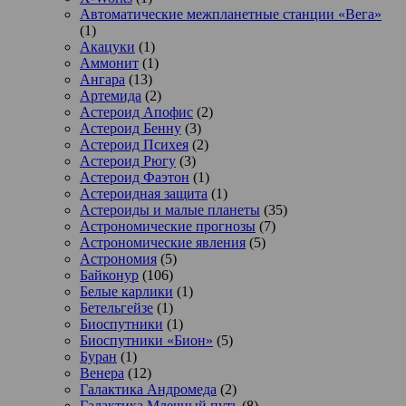
Автоматические межпланетные станции «Вега»
(1)
Акацуки
(1)
Аммонит
(1)
Ангара
(13)
Артемида
(2)
Астероид Апофис
(2)
Астероид Бенну
(3)
Астероид Психея
(2)
Астероид Рюгу
(3)
Астероид Фаэтон
(1)
Астероидная защита
(1)
Астероиды и малые планеты
(35)
Астрономические прогнозы
(7)
Астрономические явления
(5)
Астрономия
(5)
Байконур
(106)
Белые карлики
(1)
Бетельгейзе
(1)
Биоспутники
(1)
Биоспутники «Бион»
(5)
Буран
(1)
Венера
(12)
Галактика Андромеда
(2)
Галактика Млечный путь
(8)