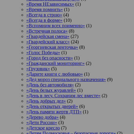
«Время НЕзависимых»
(1)
«Время помнить»
(1)
«Всегда в строю»
(4)
«Всегда в форме»
(10)
«Вспомним всех поименно»
(1)
«Встречная полоса»
(8)
«Гвардейская смена»
(27)
«Гвардейский класс»
(24)
«Георгиевская ленточка»
(8)
«Голос Победы»
(1)
«Город без опасности»
(1)
«Гражданский мониторинг»
(2)
«Грузовик»
(5)
«Дарите книги с любовью»
(1)
«Дед мороз специального назначения»
(9)
«День без автомобиля»
(2)
«День белых журавлей»
(1)
«День в лесу. Сохраним лес вместе»
(2)
«День добрых дел»
(2)
«День открытых дверей»
(6)
«День памяти жертв ДТП»
(1)
«Дерево добра»
(4)
«Дети России»
(3)
«Детское кресло
(7)
«Детям Подмосковья – безопасные дороги»
(2)