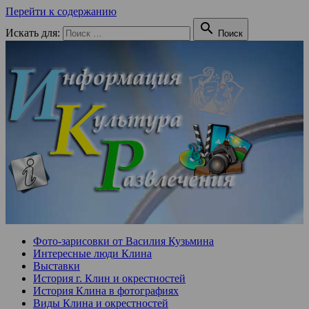
Перейти к содержанию

Искать для:
Поиск
Фото-зарисовки от Василия Кузьмина
Интересные люди Клина
Выставки
История г. Клин и окрестностей
История Клина в фотографиях
Виды Клина и окрестностей