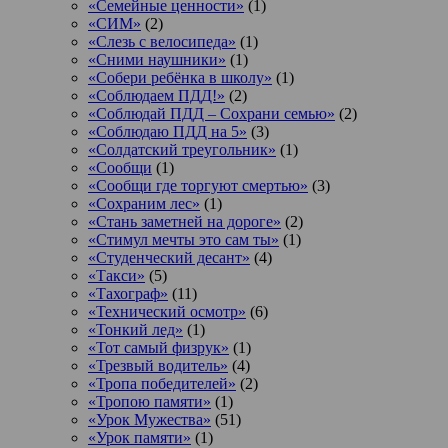
«Семейные ценности»
(1)
«СИМ»
(2)
«Слезь с велосипеда»
(1)
«Сними наушники»
(1)
«Собери ребёнка в школу»
(1)
«Соблюдаем ПДД!»
(2)
«Соблюдай ПДД – Сохрани семью»
(2)
«Соблюдаю ПДД на 5»
(3)
«Солдатский треугольник»
(1)
«Сообщи
(1)
«Сообщи где торгуют смертью»
(3)
«Сохраним лес»
(1)
«Стань заметней на дороге»
(2)
«Стимул мечты это сам ты»
(1)
«Студенческий десант»
(4)
«Такси»
(5)
«Тахограф»
(11)
«Технический осмотр»
(6)
«Тонкий лед»
(1)
«Тот самый физрук»
(1)
«Трезвый водитель»
(4)
«Тропа победителей»
(2)
«Тропою памяти»
(1)
«Урок Мужества»
(51)
«Урок памяти»
(1)