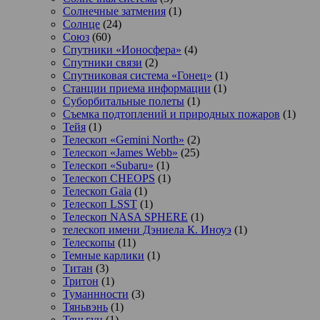
Солнечные затмения
(1)
Солнце
(24)
Союз
(60)
Спутники «Ионосфера»
(4)
Спутники связи
(2)
Спутниковая система «Гонец»
(1)
Станции приема информации
(1)
Суборбитальные полеты
(1)
Съемка подтоплений и природных пожаров
(1)
Тейя
(1)
Телескоп «Gemini North»
(2)
Телескоп «James Webb»
(25)
Телескоп «Subaru»
(1)
Телескоп CHEOPS
(1)
Телескоп Gaia
(1)
Телескоп LSST
(1)
Телескоп NASA SPHERE
(1)
телескоп имени Дэниела К. Иноуэ
(1)
Телескопы
(11)
Темные карлики
(1)
Титан
(3)
Тритон
(1)
Туманнности
(3)
Тяньвэнь
(1)
Тяньгун
(1)