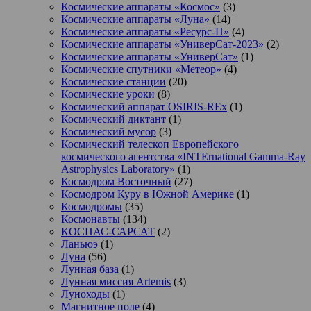
Космические аппараты «Космос»
(3)
Космические аппараты «Луна»
(14)
Космические аппараты «Ресурс-П»
(4)
Космические аппараты «УниверСат-2023»
(2)
Космические аппараты «УниверСат»
(1)
Космические спутники «Метеор»
(4)
Космические станции
(20)
Космические уроки
(8)
Космический аппарат OSIRIS-REx
(1)
Космический диктант
(1)
Космический мусор
(3)
Космический телескоп Европейского
космического агентства «INTErnational Gamma-Ray
Astrophysics Laboratory»
(1)
Космодром Восточный
(27)
Космодром Куру в Южной Америке
(1)
Космодромы
(35)
Космонавты
(134)
КОСПАС-САРСАТ
(2)
Ланьюэ
(1)
Луна
(56)
Лунная база
(1)
Лунная миссия Artemis
(3)
Луноходы
(1)
Магнитное поле
(4)