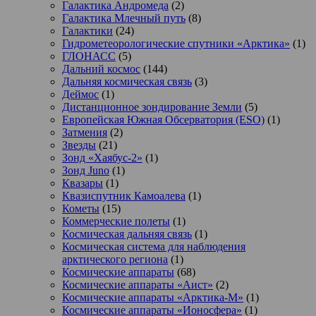
Галактика Андромеда
(2)
Галактика Млечный путь
(8)
Галактики
(24)
Гидрометеорологические спутники «Арктика»
(1)
ГЛОНАСС
(5)
Дальний космос
(144)
Дальняя космическая связь
(3)
Деймос
(1)
Дистанционное зондирование Земли
(5)
Европейская Южная Обсерватория (ESO)
(1)
Затмения
(2)
Звезды
(21)
Зонд «Хаябус-2»
(1)
Зонд Juno
(1)
Квазары
(1)
Квазиспутник Камоалева
(1)
Кометы
(15)
Коммерческие полеты
(1)
Космическая дальняя связь
(1)
Космическая система для наблюдения
арктического региона
(1)
Космические аппараты
(68)
Космические аппараты «Аист»
(2)
Космические аппараты «Арктика-М»
(1)
Космические аппараты «Ионосфера»
(1)