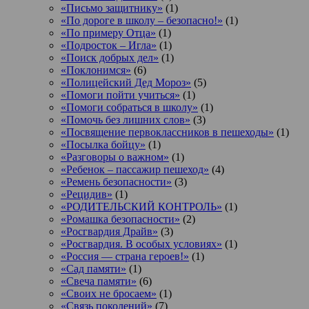
«Письмо защитнику»
(1)
«По дороге в школу – безопасно!»
(1)
«По примеру Отца»
(1)
«Подросток ‒ Игла»
(1)
«Поиск добрых дел»
(1)
«Поклонимся»
(6)
«Полицейский Дед Мороз»
(5)
«Помоги пойти учиться»
(1)
«Помоги собраться в школу»
(1)
«Помочь без лишних слов»
(3)
«Посвящение первоклассников в пешеходы»
(1)
«Посылка бойцу»
(1)
«Разговоры о важном»
(1)
«Ребенок – пассажир пешеход»
(4)
«Ремень безопасности»
(3)
«Рецидив»
(1)
«РОДИТЕЛЬСКИЙ КОНТРОЛЬ»
(1)
«Ромашка безопасности»
(2)
«Росгвардия Драйв»
(3)
«Росгвардия. В особых условиях»
(1)
«Россия — страна героев!»
(1)
«Сад памяти»
(1)
«Свеча памяти»
(6)
«Своих не бросаем»
(1)
«Связь поколений»
(7)