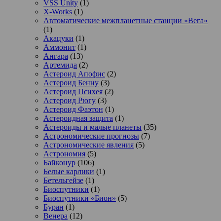
VSS Unity
(1)
X-Works
(1)
Автоматические межпланетные станции «Вега»
(1)
Акацуки
(1)
Аммонит
(1)
Ангара
(13)
Артемида
(2)
Астероид Апофис
(2)
Астероид Бенну
(3)
Астероид Психея
(2)
Астероид Рюгу
(3)
Астероид Фаэтон
(1)
Астероидная защита
(1)
Астероиды и малые планеты
(35)
Астрономические прогнозы
(7)
Астрономические явления
(5)
Астрономия
(5)
Байконур
(106)
Белые карлики
(1)
Бетельгейзе
(1)
Биоспутники
(1)
Биоспутники «Бион»
(5)
Буран
(1)
Венера
(12)