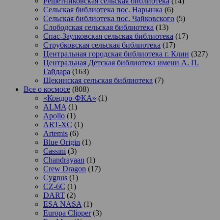
Решетниковская сельская библиотека
(14)
Сельская библиотека пос. Нарынка
(6)
Сельская библиотека пос. Чайковского
(5)
Слободская сельская библиотека
(13)
Спас-Заулковская сельская библиотека
(17)
Струбковская сельская библиотека
(17)
Центральная городская библиотека г. Клин
(327)
Центральная Детская библиотека имени А. П.
Гайдара
(163)
Щекинская сельская библиотека
(7)
Все о космосе
(808)
«Кондор-ФКА»
(1)
ALMA
(1)
Apollo
(1)
ART-XC
(1)
Artemis
(6)
Blue Origin
(1)
Cassini
(3)
Chandrayaan
(1)
Crew Dragon
(17)
Cygnus
(1)
CZ-6C
(1)
DART
(2)
ESA NASA
(1)
Europa Clipper
(3)