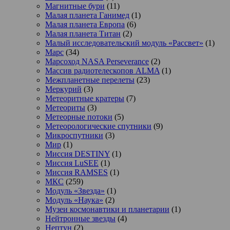
Магнитные бури
(11)
Малая планета Ганимед
(1)
Малая планета Европа
(6)
Малая планета Титан
(2)
Малый исследовательский модуль «Рассвет»
(1)
Марс
(34)
Марсоход NASA Perseverance
(2)
Массив радиотелескопов ALMA
(1)
Межпланетные перелеты
(23)
Меркурий
(3)
Метеоритные кратеры
(7)
Метеориты
(3)
Метеорные потоки
(5)
Метеорологические спутники
(9)
Микроспутники
(3)
Мир
(1)
Миссия DESTINY
(1)
Миссия LuSEE
(1)
Миссия RAMSES
(1)
МКС
(259)
Модуль «Звезда»
(1)
Модуль «Наука»
(2)
Музеи космонавтики и планетарии
(1)
Нейтронные звезды
(4)
Нептун
(2)