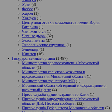
Уран
(3)
Фобос
(2)
Харон
(1)
Хаябуса
(1)
Центр подготовки космонавтов имени Юрия
Гагарина
(1)
Чанчжэн-6-си
(1)
Черные дыры
(32)
Экзопланеты
(37)
Экологические спутники
(1)
Энцелада
(1)
Юпитер
(16)
Государственные органы
(1 487)
Министерство здравоохранения Московской
области
(1)
Министерство сельского хозяйства и
продовольствия Московской области
(1)
Министерство транспорта МО
(1)
Московский областной единый информационно-
расчетный центр
(4)
Пресс-служба администрации го Клин
(1)
Пресс-служба вице-губернатора Московской
области Д.В. Пестова сообщает
(32)
Пресс-служба Губернатора Московской области
(2)