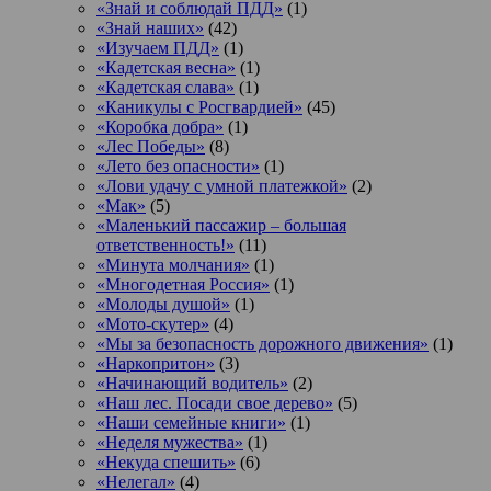
«Знай и соблюдай ПДД»
(1)
«Знай наших»
(42)
«Изучаем ПДД»
(1)
«Кадетская весна»
(1)
«Кадетская слава»
(1)
«Каникулы с Росгвардией»
(45)
«Коробка добра»
(1)
«Лес Победы»
(8)
«Лето без опасности»
(1)
«Лови удачу с умной платежкой»
(2)
«Мак»
(5)
«Маленький пассажир – большая
ответственность!»
(11)
«Минута молчания»
(1)
«Многодетная Россия»
(1)
«Молоды душой»
(1)
«Мото-скутер»
(4)
«Мы за безопасность дорожного движения»
(1)
«Наркопритон»
(3)
«Начинающий водитель»
(2)
«Наш лес. Посади свое дерево»
(5)
«Наши семейные книги»
(1)
«Неделя мужества»
(1)
«Некуда спешить»
(6)
«Нелегал»
(4)