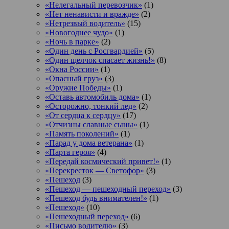
«Нелегальный перевозчик»
(1)
«Нет ненависти и вражде»
(2)
«Нетрезвый водитель»
(15)
«Новогоднее чудо»
(1)
«Ночь в парке»
(2)
«Один день с Росгвардией»
(5)
«Один щелчок спасает жизнь!»
(8)
«Окна России»
(1)
«Опасный груз»
(3)
«Оружие Победы»
(1)
«Оставь автомобиль дома»
(1)
«Осторожно, тонкий лед»
(2)
«От сердца к сердцу»
(17)
«Отчизны славные сыны»
(1)
«Память поколений»
(1)
«Парад у дома ветерана»
(1)
«Парта героя»
(4)
«Передай космический привет!»
(1)
«Перекресток — Светофор»
(3)
«Пешеход
(3)
«Пешеход — пешеходный переход»
(3)
«Пешеход будь внимателен!»
(1)
«Пешеход»
(10)
«Пешеходный переход»
(6)
«Письмо водителю»
(3)