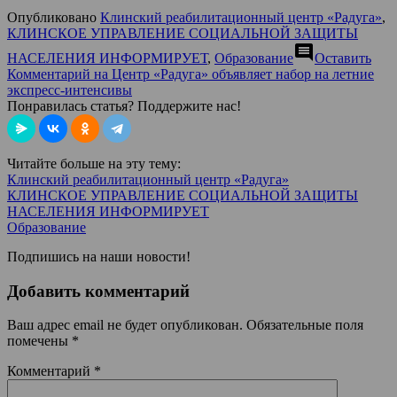
Опубликовано
Клинский реабилитационный центр «Радуга»
,
КЛИНСКОЕ УПРАВЛЕНИЕ СОЦИАЛЬНОЙ ЗАЩИТЫ
comment
НАСЕЛЕНИЯ ИНФОРМИРУЕТ
,
Образование
Оставить
Комментарий
на Центр «Радуга» объявляет набор на летние
экспресс-интенсивы
Понравилась статья? Поддержите нас!
Читайте больше на эту тему:
Клинский реабилитационный центр «Радуга»
КЛИНСКОЕ УПРАВЛЕНИЕ СОЦИАЛЬНОЙ ЗАЩИТЫ
НАСЕЛЕНИЯ ИНФОРМИРУЕТ
Образование
Подпишись на наши новости!
Добавить комментарий
Ваш адрес email не будет опубликован.
Обязательные поля
помечены
*
Комментарий
*