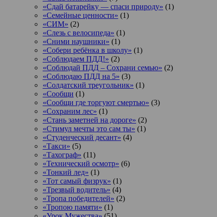
«Сдай батарейку — спаси природу»
(1)
«Семейные ценности»
(1)
«СИМ»
(2)
«Слезь с велосипеда»
(1)
«Сними наушники»
(1)
«Собери ребёнка в школу»
(1)
«Соблюдаем ПДД!»
(2)
«Соблюдай ПДД – Сохрани семью»
(2)
«Соблюдаю ПДД на 5»
(3)
«Солдатский треугольник»
(1)
«Сообщи
(1)
«Сообщи где торгуют смертью»
(3)
«Сохраним лес»
(1)
«Стань заметней на дороге»
(2)
«Стимул мечты это сам ты»
(1)
«Студенческий десант»
(4)
«Такси»
(5)
«Тахограф»
(11)
«Технический осмотр»
(6)
«Тонкий лед»
(1)
«Тот самый физрук»
(1)
«Трезвый водитель»
(4)
«Тропа победителей»
(2)
«Тропою памяти»
(1)
«Урок Мужества»
(51)