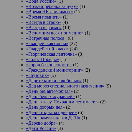
«Вода России»
(1)
«Возьми ребенка за руку»
(1)
«Время НЕзависимых»
(1)
«Время помнить»
(1)
«Всегда в строю»
(4)
«Всегда в форме»
(10)
«Вспомним всех поименно»
(1)
«Встречная полоса»
(8)
«Гвардейская смена»
(27)
«Гвардейский класс»
(24)
«Георгиевская ленточка»
(8)
«Голос Победы»
(1)
«Город без опасности»
(1)
«Гражданский мониторинг»
(2)
«Грузовик»
(5)
«Дарите книги с любовью»
(1)
«Дед мороз специального назначения»
(9)
«День без автомобиля»
(2)
«День белых журавлей»
(1)
«День в лесу. Сохраним лес вместе»
(2)
«День добрых дел»
(2)
«День открытых дверей»
(6)
«День памяти жертв ДТП»
(1)
«Дерево добра»
(4)
«Дети России»
(3)