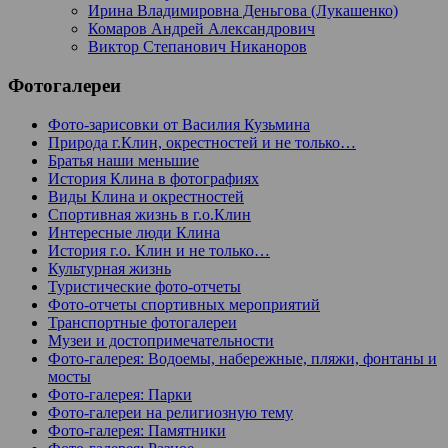
Ирина Владимировна Деньгова (Лукашенко)
Комаров Андрей Александрович
Виктор Степанович Никаноров
Фотогалереи
Фото-зарисовки от Василия Кузьмина
Природа г.Клин, окрестностей и не только…
Братья наши меньшие
История Клина в фотографиях
Виды Клина и окрестностей
Спортивная жизнь в г.о.Клин
Интересные люди Клина
История г.о. Клин и не только…
Культурная жизнь
Туристические фото-отчеты
Фото-отчеты спортивных мероприятий
Транспортные фотогалереи
Музеи и достопримечательности
Фото-галерея: Водоемы, набережные, пляжи, фонтаны и
мосты
Фото-галерея: Парки
Фото-галереи на религиозную тему
Фото-галерея: Памятники