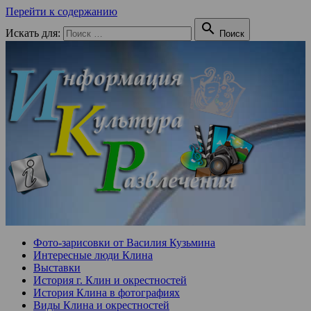
Перейти к содержанию

Искать для:
Поиск
Фото-зарисовки от Василия Кузьмина
Интересные люди Клина
Выставки
История г. Клин и окрестностей
История Клина в фотографиях
Виды Клина и окрестностей