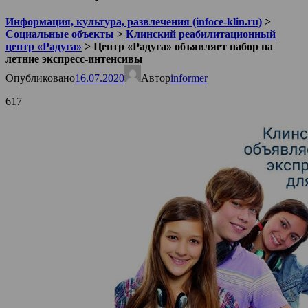
Информация, культура, развлечения (infoce-klin.ru)
>
Социальные объекты
>
Клинский реабилитационный
центр «Радуга»
>
Центр «Радуга» объявляет набор на
летние экспресс-интенсивы
Опубликовано
16.07.2020
Автор
informer
617