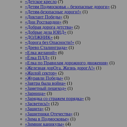
«Детское кресло
(7)
«Детям Подмосковья – безопасные дороги»
(2)
«Детям-безопасные дороги!»
(1)
«Диктант Победы»
(3)
«Дни Росгвардии»
(9)
«Добрая дорога детства»
(2)
«Добрые дела ЮИД»
(1)
«ДОЛЖНИК»
(4)
«Дорога без Опасности!»
(1)
«Древо Сталинграда»
(1)
«Елка желаний»
(6)
«Ёлка ПДД»
(1)
«Елка по Правилам дорожного движения»
(1)
«Железная дорОга. Жизнь дорогА!»
(1)
«Жилой сектор»
(2)
«Журавли Победы»
(1)
«Завтра была война»
(1)
«Заметный пешеход»
(1)
«Зарница»
(3)
«Зарядка со стражем порядка»
(3)
«Засветись!»
(12)
«Защита»
(2)
«Защитники Отечества»
(1)
«Зима в Подмосковье»
(1)
«Зимние каникулы»
(4)