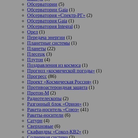
Обсерватории
(5)
Обсерватории Gaia
(1)
Обсерватория «Спектр-РГ»
(2)
Обсерватория Gaia
(1)
Обсерватория Integral
(1)
Орел
(1)
Передача энергии
(1)
Планетные системы
(1)
Планеты
(22)
Плесецк
(3)
Плутон
(4)
Поздравления из космоса
(1)
Прогноз «космической погоды»
(1)
Прогресс
(86)
Проект «Космическая Россия»
(1)
Противоастероидная защита
(1)
Протон-М
(2)
Радиотелескопы
(2)
Разгонный блок «Орион»
(1)
Ракета-носитель «Союз»
(41)
Ракеты-носители
(6)
Сатурн
(4)
Сверхновые
(6)
Скафандры «Сокол-КВ2»
(1)
Солнечная система
(3)