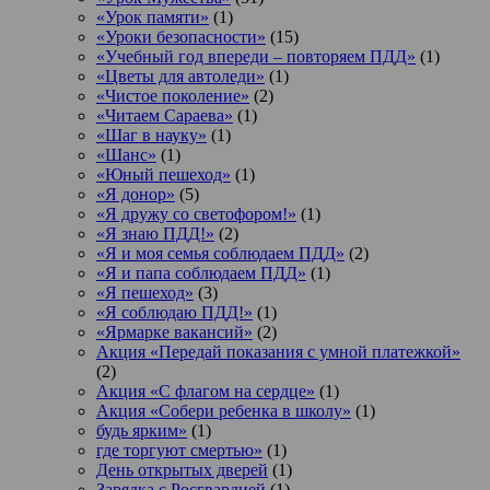
«Урок памяти»
(1)
«Уроки безопасности»
(15)
«Учебный год впереди – повторяем ПДД»
(1)
«Цветы для автоледи»
(1)
«Чистое поколение»
(2)
«Читаем Сараева»
(1)
«Шаг в науку»
(1)
«Шанс»
(1)
«Юный пешеход»
(1)
«Я донор»
(5)
«Я дружу со светофором!»
(1)
«Я знаю ПДД!»
(2)
«Я и моя семья соблюдаем ПДД»
(2)
«Я и папа соблюдаем ПДД»
(1)
«Я пешеход»
(3)
«Я соблюдаю ПДД!»
(1)
«Ярмарке вакансий»
(2)
Акция «Передай показания с умной платежкой»
(2)
Акция «С флагом на сердце»
(1)
Акция «Собери ребенка в школу»
(1)
будь ярким»
(1)
где торгуют смертью»
(1)
День открытых дверей
(1)
Зарядка с Росгвардией
(1)