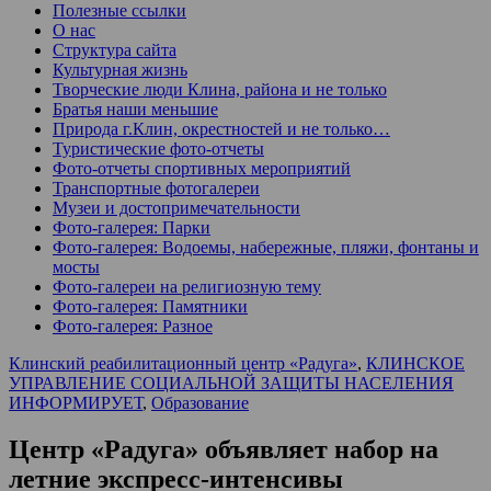
Полезные ссылки
О нас
Структура сайта
Культурная жизнь
Творческие люди Клина, района и не только
Братья наши меньшие
Природа г.Клин, окрестностей и не только…
Туристические фото-отчеты
Фото-отчеты спортивных мероприятий
Транспортные фотогалереи
Музеи и достопримечательности
Фото-галерея: Парки
Фото-галерея: Водоемы, набережные, пляжи, фонтаны и
мосты
Фото-галереи на религиозную тему
Фото-галерея: Памятники
Фото-галерея: Разное
Клинский реабилитационный центр «Радуга»
,
КЛИНСКОЕ
УПРАВЛЕНИЕ СОЦИАЛЬНОЙ ЗАЩИТЫ НАСЕЛЕНИЯ
ИНФОРМИРУЕТ
,
Образование
Центр «Радуга» объявляет набор на
летние экспресс-интенсивы