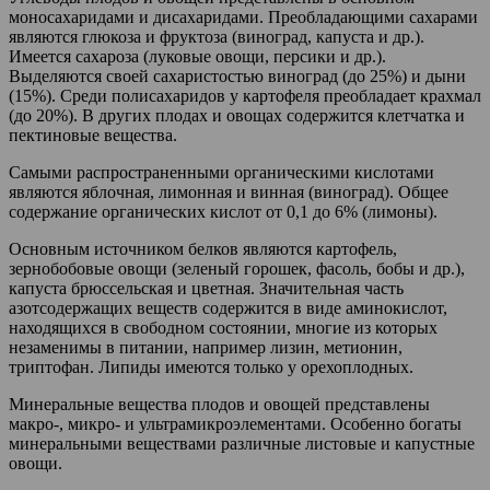
моносахаридами и дисахаридами. Преобладающими сахарами
являются глюкоза и фруктоза (виноград, капуста и др.).
Имеется сахароза (луковые овощи, персики и др.).
Выделяются своей сахаристостью виноград (до 25%) и дыни
(15%). Среди полисахаридов у картофеля преобладает крахмал
(до 20%). В других плодах и овощах содержится клетчатка и
пектиновые вещества.
Самыми распространенными органическими кислотами
являются яблочная, лимонная и винная (виноград). Общее
содержание органических кислот от 0,1 до 6% (лимоны).
Основным источником белков являются картофель,
зернобобовые овощи (зеленый горошек, фасоль, бобы и др.),
капуста брюссельская и цветная. Значительная часть
азотсодержащих веществ содержится в виде аминокислот,
находящихся в свободном состоянии, многие из которых
незаменимы в питании, например лизин, метионин,
триптофан. Липиды имеются только у орехоплодных.
Минеральные вещества плодов и овощей представлены
макро-, микро- и ультрамикроэлементами. Особенно богаты
минеральными веществами различные листовые и капустные
овощи.