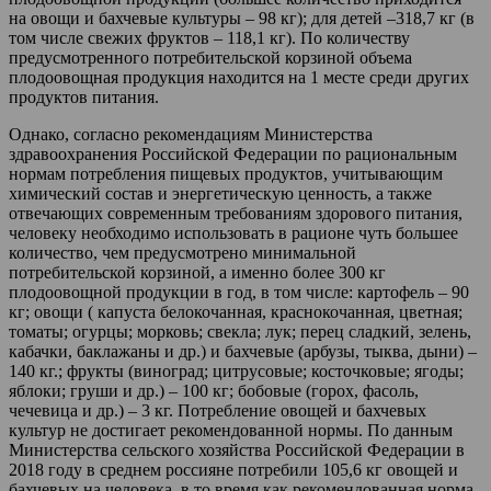
на овощи и бахчевые культуры – 98 кг); для детей –318,7 кг (в
том числе свежих фруктов – 118,1 кг). По количеству
предусмотренного потребительской корзиной объема
плодоовощная продукция находится на 1 месте среди других
продуктов питания.
Однако, согласно рекомендациям Министерства
здравоохранения Российской Федерации по рациональным
нормам потребления пищевых продуктов, учитывающим
химический состав и энергетическую ценность, а также
отвечающих современным требованиям здорового питания,
человеку необходимо использовать в рационе чуть большее
количество, чем предусмотрено минимальной
потребительской корзиной, а именно более 300 кг
плодоовощной продукции в год, в том числе: картофель – 90
кг; овощи ( капуста белокочанная, краснокочанная, цветная;
томаты; огурцы; морковь; свекла; лук; перец сладкий, зелень,
кабачки, баклажаны и др.) и бахчевые (арбузы, тыква, дыни) –
140 кг.; фрукты (виноград; цитрусовые; косточковые; ягоды;
яблоки; груши и др.) – 100 кг; бобовые (горох, фасоль,
чечевица и др.) – 3 кг. Потребление овощей и бахчевых
культур не достигает рекомендованной нормы. По данным
Министерства сельского хозяйства Российской Федерации в
2018 году в среднем россияне потребили 105,6 кг овощей и
бахчевых на человека, в то время как рекомендованная норма