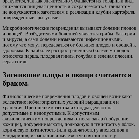
бракуются, так как значительно ухудшается их товарный вид,
снижаются пищевая ценность и сохраняемость. Стандартом
не допускаются к заготовкам и реализации клубни картофеля,
поврежденные грызунами.
Микробиологические повреждения вызывают болезни плодов
и овощей. Возбудителями болезней являются грибы, бактерии
и вирусы, а сами болезни называются инфекционными,
потому что могут передаваться от больных плодов и овощей к
здоровым. К наиболее распространенным болезням плодов
относятся парша, плодовая гниль, голубая и зеленая плесени,
серая гниль.
Загнившие плоды и овощи считаются
браком.
Физиологические повреждения плодов и овощей возникают
вследствие неблагоприятных условий выращивания и
хранения. При оценке качества их подразделяют на
допустимые и недопустимые. К допустимым
физиологическим повреждениям относят загар (побурение
кожицы), побурение мякоти, подкожную пятнистость у яблок,
коричневую пятнистость (или крапчатость) у апельсинов и
мандаринов, израстание и железистую пятнистость у