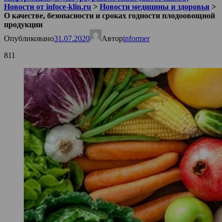
Новости от infoce-klin.ru
>
Новости медицины и здоровья
>
О качестве, безопасности и сроках годности плодоовощной
продукции
Опубликовано
31.07.2020
Автор
informer
811