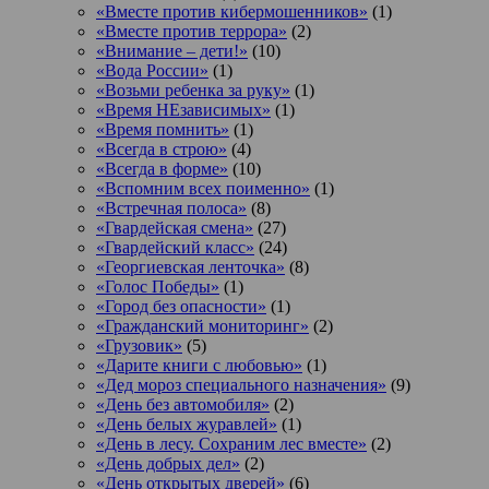
«Вместе против кибермошенников»
(1)
«Вместе против террора»
(2)
«Внимание – дети!»
(10)
«Вода России»
(1)
«Возьми ребенка за руку»
(1)
«Время НЕзависимых»
(1)
«Время помнить»
(1)
«Всегда в строю»
(4)
«Всегда в форме»
(10)
«Вспомним всех поименно»
(1)
«Встречная полоса»
(8)
«Гвардейская смена»
(27)
«Гвардейский класс»
(24)
«Георгиевская ленточка»
(8)
«Голос Победы»
(1)
«Город без опасности»
(1)
«Гражданский мониторинг»
(2)
«Грузовик»
(5)
«Дарите книги с любовью»
(1)
«Дед мороз специального назначения»
(9)
«День без автомобиля»
(2)
«День белых журавлей»
(1)
«День в лесу. Сохраним лес вместе»
(2)
«День добрых дел»
(2)
«День открытых дверей»
(6)