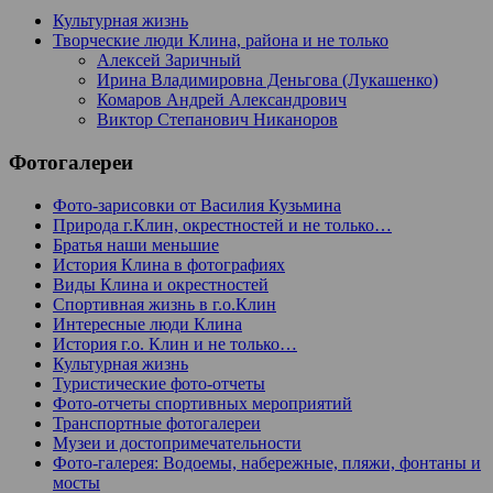
Культурная жизнь
Творческие люди Клина, района и не только
Алексей Заричный
Ирина Владимировна Деньгова (Лукашенко)
Комаров Андрей Александрович
Виктор Степанович Никаноров
Фотогалереи
Фото-зарисовки от Василия Кузьмина
Природа г.Клин, окрестностей и не только…
Братья наши меньшие
История Клина в фотографиях
Виды Клина и окрестностей
Спортивная жизнь в г.о.Клин
Интересные люди Клина
История г.о. Клин и не только…
Культурная жизнь
Туристические фото-отчеты
Фото-отчеты спортивных мероприятий
Транспортные фотогалереи
Музеи и достопримечательности
Фото-галерея: Водоемы, набережные, пляжи, фонтаны и
мосты