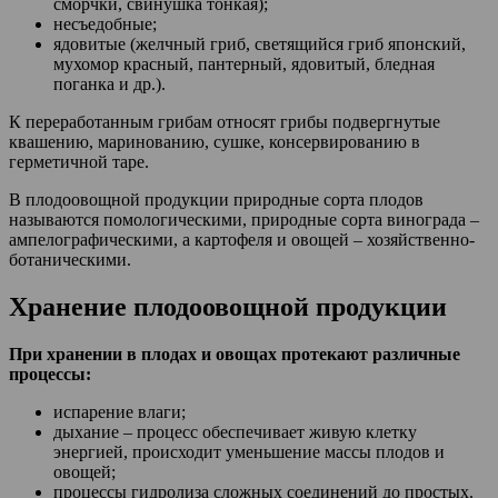
сморчки, свинушка тонкая);
несъедобные;
ядовитые (желчный гриб, светящийся гриб японский,
мухомор красный, пантерный, ядовитый, бледная
поганка и др.).
К переработанным грибам относят грибы подвергнутые
квашению, маринованию, сушке, консервированию в
герметичной таре.
В плодоовощной продукции природные сорта плодов
называются помологическими, природные сорта винограда –
ампелографическими, а картофеля и овощей – хозяйственно-
ботаническими.
Хранение плодоовощной продукции
При хранении в плодах и овощах протекают различные
процессы:
испарение влаги;
дыхание – процесс обеспечивает живую клетку
энергией, происходит уменьшение массы плодов и
овощей;
процессы гидролиза сложных соединений до простых.