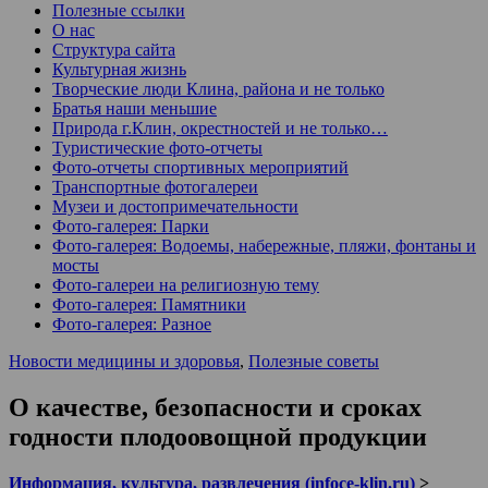
Полезные ссылки
О нас
Структура сайта
Культурная жизнь
Творческие люди Клина, района и не только
Братья наши меньшие
Природа г.Клин, окрестностей и не только…
Туристические фото-отчеты
Фото-отчеты спортивных мероприятий
Транспортные фотогалереи
Музеи и достопримечательности
Фото-галерея: Парки
Фото-галерея: Водоемы, набережные, пляжи, фонтаны и
мосты
Фото-галереи на религиозную тему
Фото-галерея: Памятники
Фото-галерея: Разное
Новости медицины и здоровья
,
Полезные советы
О качестве, безопасности и сроках
годности плодоовощной продукции
Информация, культура, развлечения (infoce-klin.ru)
>