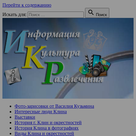
Перейти к содержанию

Искать для:
Поиск
Фото-зарисовки от Василия Кузьмина
Интересные люди Клина
Выставки
История г. Клин и окрестностей
История Клина в фотографиях
Виды Клина и окрестностей