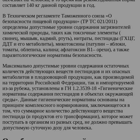
составляет 140 кг данной продукции в год.
В Техническом регламенте Таможенного союза «О
безопасности пищевой продукции» (ТР ТС 021/2011)
определены допустимые уровни содержания загрязнителей
химической природы, таких как токсичные элементы (
свинец, мышьяк, кадмий, ртуть), нитраты, пестициды (ГХЦГ,
ДДТ и его метаболиты), микотоксины (патулин – яблоки,
томаты, облепиха, калина; афлатоксин В1– орехи), а также
паразитологические нормативы безопасности.
Максимально допустимые уровни содержания остаточных
количеств действующих веществ пестицидов и их опасных
метаболитов в плодоовощной продукции, как производимой
на территории Российской Федерации, так и импортируемой
из-за рубежа, установлены в ГН 1.2.3539-18 «Гигиенические
нормативы содержания пестицидов в объектах окружающей
среды». Данные гигиенические нормативы основаны на
принципе комплексного нормирования, заключающегося в
том, что суммарное количество действующего вещества
пестицида (и продуктов его трансформации), которое может
поступать в организм из разных сред, не должно превышать
допустимую суточную дозу для человека.