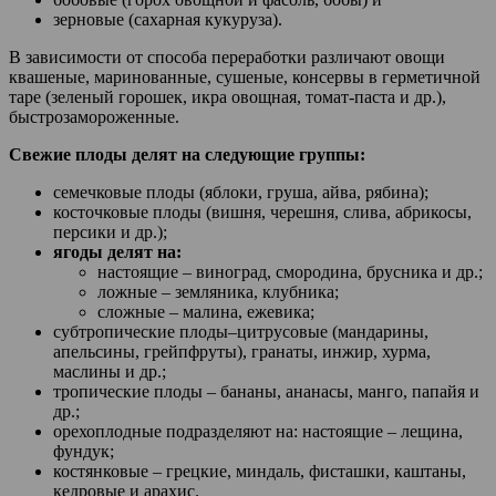
зерновые (сахарная кукуруза).
В зависимости от способа переработки различают овощи
квашеные, маринованные, сушеные, консервы в герметичной
таре (зеленый горошек, икра овощная, томат-паста и др.),
быстрозамороженные.
Свежие плоды делят на следующие группы:
семечковые плоды (яблоки, груша, айва, рябина);
косточковые плоды (вишня, черешня, слива, абрикосы,
персики и др.);
ягоды делят на:
настоящие – виноград, смородина, брусника и др.;
ложные – земляника, клубника;
сложные – малина, ежевика;
субтропические плоды–цитрусовые (мандарины,
апельсины, грейпфруты), гранаты, инжир, хурма,
маслины и др.;
тропические плоды – бананы, ананасы, манго, папайя и
др.;
орехоплодные подразделяют на: настоящие – лещина,
фундук;
костянковые – грецкие, миндаль, фисташки, каштаны,
кедровые и арахис.