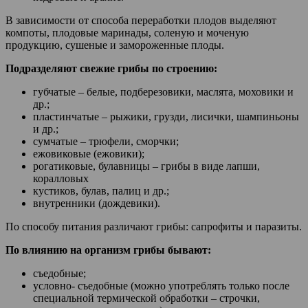
В зависимости от способа переработки плодов выделяют
компоты, плодовые маринады, соленую и моченую
продукцию, сушеные и замороженные плоды.
Подразделяют свежие грибы по строению:
губчатые – белые, подберезовики, маслята, моховики и
др.;
пластинчатые – рыжики, грузди, лисички, шампиньоны
и др.;
сумчатые – трюфели, сморчки;
ежовиковые (ежовики);
рогатиковые, булавницы – грибы в виде лапши,
коралловых
кустиков, булав, палиц и др.;
внутренники (дождевики).
По способу питания различают грибы: сапрофиты и паразиты.
По влиянию на организм грибы бывают:
съедобные;
условно- съедобные (можно употреблять только после
специальной термической обработки – строчки,