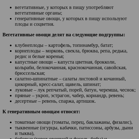
вегетативные, у которых в пищу употребляют
вегетативные органы;
генеративные овощи, у которых в пищу используют
плоды и соцветия.
Вегетативные овощи делят на следующие подгруппы:
клубнеплоды – картофель, топинамбур, батат;
корнеплоды – морковь, свекла, брюква, репа, редька,
редис и белые коренья;
капустные овощи – капуста цветная, брокколи,
кольраби, белокочанная, краснокочанная, савойская,
брюссельская;
салатно-шпинатные – салаты листовой и кочанный,
цикорный, кресс-салат, щавель, шпинат;
луковые – лук репчатый, порей, батун, черемша, чеснок;
пряные – укроп, эстрагон, чабер, кориандр, ревень;
десертные – ревень, спаржа, артишок.
К генеративным овощам относят:
томатные овощи (томаты, перец, баклажаны, физалис),
тыквенные (огурцы, кабачки, патиссоны, арбузы, дыни
и тыква),
бобовые (горох овощной и фасоль, бобы) и