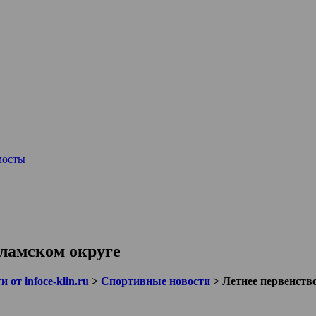
мосты
оламском округе
 от infoce-klin.ru
>
Спортивные новости
>
Летнее первенств