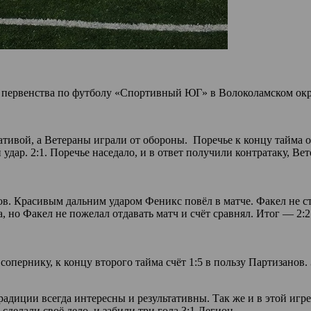
 первенства по футболу «Спортивный ЮГ» в Волоколамском окр
ативой, а Ветераны играли от обороны. Поречье к концу тайма о
дар. 2:1. Поречье наседало, и в ответ получили контратаку, В
в. Красивым дальним ударом Феникс повёл в матче. Факел не ста
, но Факел не пожелал отдавать матч и счёт сравнял. Итог — 2:2
опернику, к концу второго тайма счёт 1:5 в пользу Партизанов
диции всегда интересны и результативны. Так же и в этой игр
делали своё дело, и забили три гола.3:1 Легион.