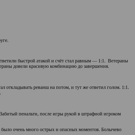
уге.
тветили быстрой атакой и счёт стал равным — 1:1. Ветераны
етераны довели красивую комбинацию до завершения.
л откладывать реванш на потом, и тут же ответил голом. 1:1.
.
. Забитый пенальти, после игры рукой в штрафной игроком
е было очень много острых и опасных моментов. Болычево