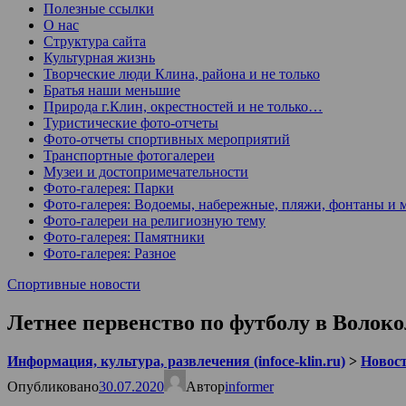
Полезные ссылки
О нас
Структура сайта
Культурная жизнь
Творческие люди Клина, района и не только
Братья наши меньшие
Природа г.Клин, окрестностей и не только…
Туристические фото-отчеты
Фото-отчеты спортивных мероприятий
Транспортные фотогалереи
Музеи и достопримечательности
Фото-галерея: Парки
Фото-галерея: Водоемы, набережные, пляжи, фонтаны и 
Фото-галереи на религиозную тему
Фото-галерея: Памятники
Фото-галерея: Разное
Спортивные новости
Летнее первенство по футболу в Волок
Информация, культура, развлечения (infoce-klin.ru)
>
Новости
Опубликовано
30.07.2020
Автор
informer