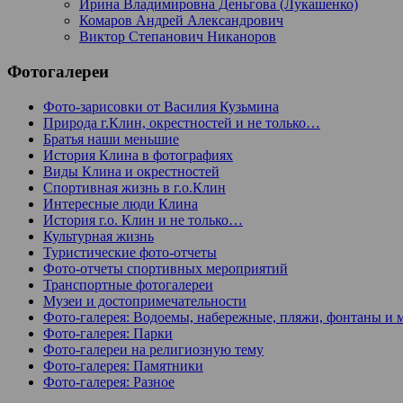
Ирина Владимировна Деньгова (Лукашенко)
Комаров Андрей Александрович
Виктор Степанович Никаноров
Фотогалереи
Фото-зарисовки от Василия Кузьмина
Природа г.Клин, окрестностей и не только…
Братья наши меньшие
История Клина в фотографиях
Виды Клина и окрестностей
Спортивная жизнь в г.о.Клин
Интересные люди Клина
История г.о. Клин и не только…
Культурная жизнь
Туристические фото-отчеты
Фото-отчеты спортивных мероприятий
Транспортные фотогалереи
Музеи и достопримечательности
Фото-галерея: Водоемы, набережные, пляжи, фонтаны и 
Фото-галерея: Парки
Фото-галереи на религиозную тему
Фото-галерея: Памятники
Фото-галерея: Разное