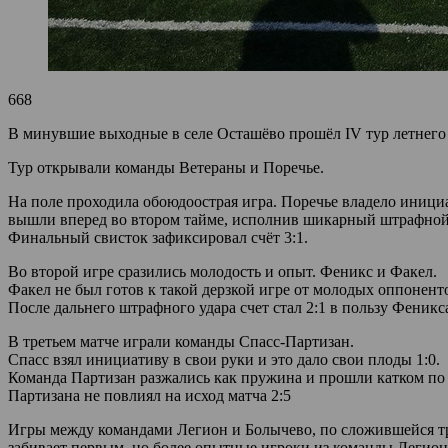
668
В минувшие выходные в селе Осташёво прошёл IV тур летнего
Тур открывали команды Ветераны и Поречье.
На поле проходила обоюдоострая игра. Поречье владело иници
вышли вперед во втором тайме, исполнив шикарный штрафной у
Финальный свисток зафиксировал счёт 3:1.
Во второй игре сразились молодость и опыт. Феникс и Факел.
Факел не был готов к такой дерзкой игре от молодых оппоненто
После дальнего штрафного удара счет стал 2:1 в пользу Феникса
В третьем матче играли команды Спасс-Партизан.
Спасс взял инициативу в свои руки и это дало свои плоды 1:0.
Команда Партизан разжались как пружина и прошли катком по с
Партизана не повлиял на исход матча 2:5
Игры между командами Легион и Болычево, по сложившейся тра
забивает первым, но более опытные игроки из команды Легион с