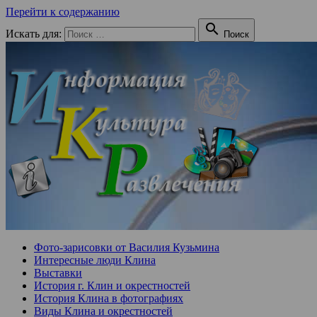
Перейти к содержанию

Искать для:
Поиск
Фото-зарисовки от Василия Кузьмина
Интересные люди Клина
Выставки
История г. Клин и окрестностей
История Клина в фотографиях
Виды Клина и окрестностей